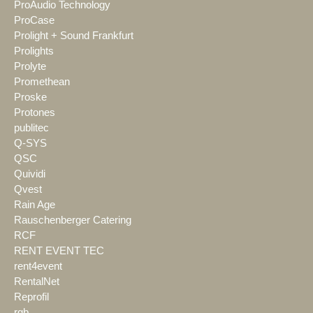
ProAudio Technology
ProCase
Prolight + Sound Frankfurt
Prolights
Prolyte
Promethean
Proske
Protones
publitec
Q-SYS
QSC
Quividi
Qvest
Rain Age
Rauschenberger Catering
RCF
RENT EVENT TEC
rent4event
RentalNet
Reprofil
rgb