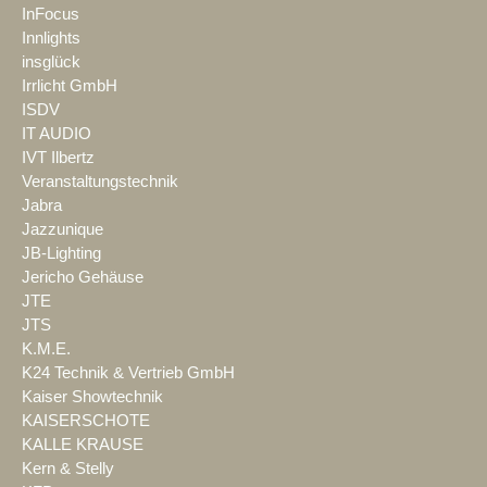
InFocus
Innlights
insglück
Irrlicht GmbH
ISDV
IT AUDIO
IVT Ilbertz
Veranstaltungstechnik
Jabra
Jazzunique
JB-Lighting
Jericho Gehäuse
JTE
JTS
K.M.E.
K24 Technik & Vertrieb GmbH
Kaiser Showtechnik
KAISERSCHOTE
KALLE KRAUSE
Kern & Stelly