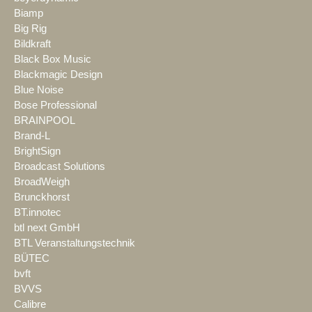
Biamp
Big Rig
Bildkraft
Black Box Music
Blackmagic Design
Blue Noise
Bose Professional
BRAINPOOL
Brand-L
BrightSign
Broadcast Solutions
BroadWeigh
Brunckhorst
BT.innotec
btl next GmbH
BTL Veranstaltungstechnik
BÜTEC
bvft
BVVS
Calibre