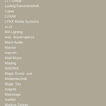
LTT Group
Ludwig Kameraverleih
Lupax
LUXAV
LYNX Media Systems
m.i.b
MA Lighting
mac. brand spaces
Mach Audio
Mackie
macom
Mad Music
Mäding
MADRIX
Magic Event- und
Medientechnik
Magic Sky
magnid
Mainstage
marbet
Markus Zehner