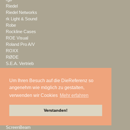
Riedel
Riedel Networks
rk Light & Sound
Robe
Rockline Cases
ROE Visual
Roland Pro A/V
ROXX
RØDE
S.E.A. Vertrieb
Salzbrenner
Samsung
Um Ihren Besuch auf die DieReferenz so
satis&fy
angenehm wie möglich zu gestalten,
SCHACHZUG
verwenden wir Cookies
Mehr erfahren
Schallwerk Audiotechnik
Scheinwurf
Schnick-Schnack-Systems
Verstanden!
SCHOEPS
Screen Visions
ScreenBeam