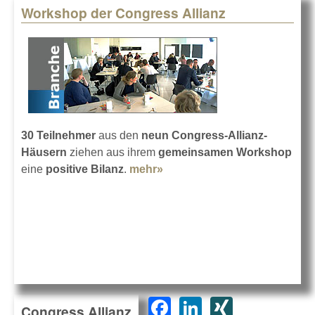
Workshop der Congress Allianz
30 Teilnehmer
aus den
neun Congress-Allianz-
Häusern
ziehen aus ihrem
gemeinsamen Workshop
eine
positive Bilanz
.
mehr»
about Workshop der
Congress Allianz
F
Li
XI
Congress Allianz