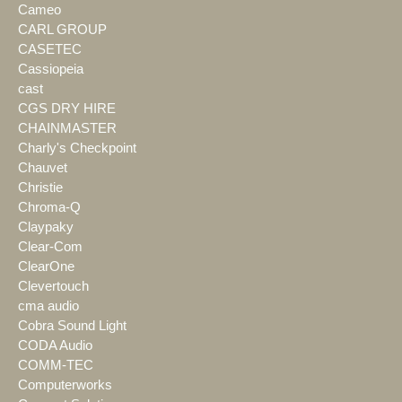
Cameo
CARL GROUP
CASETEC
Cassiopeia
cast
CGS DRY HIRE
CHAINMASTER
Charly's Checkpoint
Chauvet
Christie
Chroma-Q
Claypaky
Clear-Com
ClearOne
Clevertouch
cma audio
Cobra Sound Light
CODA Audio
COMM-TEC
Computerworks