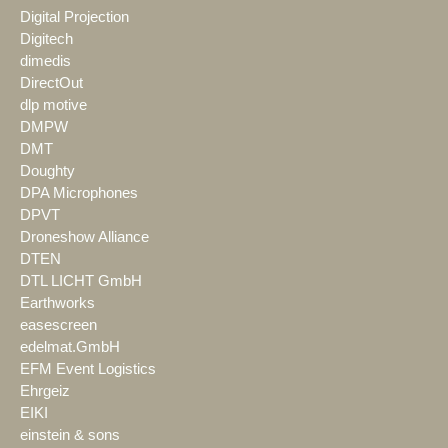
Digital Projection
Digitech
dimedis
DirectOut
dlp motive
DMPW
DMT
Doughty
DPA Microphones
DPVT
Droneshow Alliance
DTEN
DTL LICHT GmbH
Earthworks
easescreen
edelmat.GmbH
EFM Event Logistics
Ehrgeiz
EIKI
einstein & sons