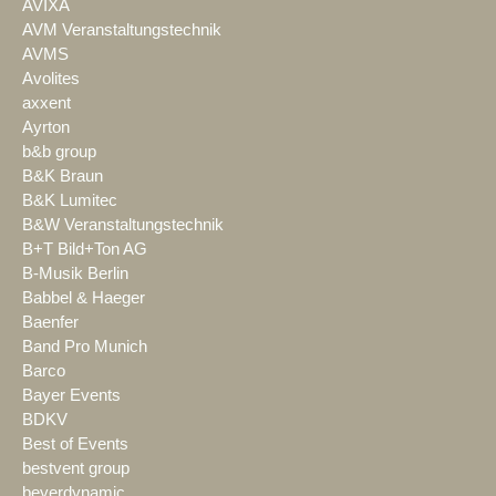
AVIXA
AVM Veranstaltungstechnik
AVMS
Avolites
axxent
Ayrton
b&b group
B&K Braun
B&K Lumitec
B&W Veranstaltungstechnik
B+T Bild+Ton AG
B-Musik Berlin
Babbel & Haeger
Baenfer
Band Pro Munich
Barco
Bayer Events
BDKV
Best of Events
bestvent group
beyerdynamic