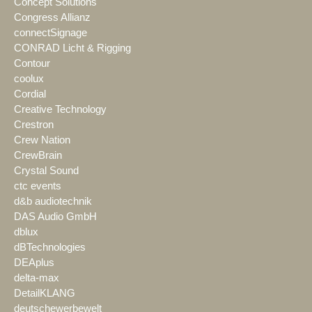
Concept Solutions
Congress Allianz
connectSignage
CONRAD Licht & Rigging
Contour
coolux
Cordial
Creative Technology
Crestron
Crew Nation
CrewBrain
Crystal Sound
ctc events
d&b audiotechnik
DAS Audio GmbH
dblux
dBTechnologies
DEAplus
delta-max
DetailKLANG
deutschewerbewelt