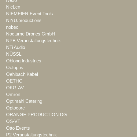
Nexo
NicLen
NIEMEIER Event Tools
NIYU.productions
nobeo
Nocturne Drones GmbH
NPB Veranstaltungstechnik
NTi Audio
NÜSSLI
Oblong Industries
Octopus
Oehlbach Kabel
OETHG
OKG-AV
Omron
Optimahl Catering
Optocore
ORANGE PRODUCTION DG
OS-VT
Otto Events
P2 Veranstaltungstechnik