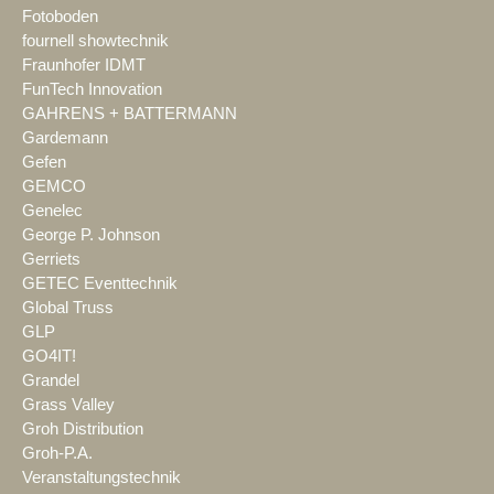
Fotoboden
fournell showtechnik
Fraunhofer IDMT
FunTech Innovation
GAHRENS + BATTERMANN
Gardemann
Gefen
GEMCO
Genelec
George P. Johnson
Gerriets
GETEC Eventtechnik
Global Truss
GLP
GO4IT!
Grandel
Grass Valley
Groh Distribution
Groh-P.A.
Veranstaltungstechnik