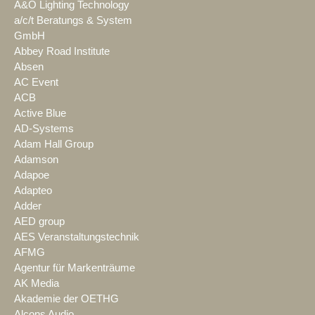
A&O Lighting Technology
a/c/t Beratungs & System
GmbH
Abbey Road Institute
Absen
AC Event
ACB
Active Blue
AD-Systems
Adam Hall Group
Adamson
Adapoe
Adapteo
Adder
AED group
AES Veranstaltungstechnik
AFMG
Agentur für Markenträume
AK Media
Akademie der OETHG
Alcons Audio