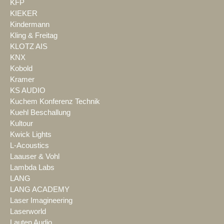
KFP
KIEKER
Kindermann
Kling & Freitag
KLOTZ AIS
KNX
Kobold
Kramer
KS AUDIO
Kuchem Konferenz Technik
Kuehl Beschallung
Kultour
Kwick Lights
L-Acoustics
Laauser & Vohl
Lambda Labs
LANG
LANG ACADEMY
Laser Imagineering
Laserworld
Lauten Audio