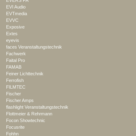
EVERS PA
EVI Audio
EVTmedia
EVVC
Exposive
Extes
eyevis
faces Veranstaltungstechnik
Fachwerk
Faital Pro
FAMAB
Feiner Lichttechnik
Ferrofish
FILMTEC
Fischer
Fischer Amps
flashlight Veranstaltungstechnik
Flottmeier & Rehrmann
Focon Showtechnic
Focusrite
Fohhn