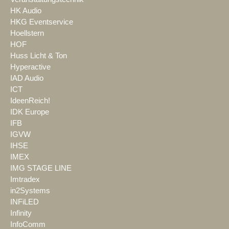
HK Audio
HKG Eventservice
Hoellstern
HOF
Huss Licht & Ton
Hyperactive
IAD Audio
ICT
IdeenReich!
IDK Europe
IFB
IGVW
IHSE
IMEX
IMG STAGE LINE
Imtradex
in2Systems
INFiLED
Infinity
InfoComm