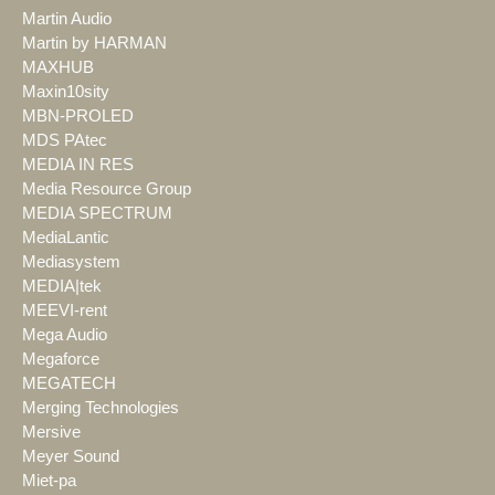
Martin Audio
Martin by HARMAN
MAXHUB
Maxin10sity
MBN-PROLED
MDS PAtec
MEDIA IN RES
Media Resource Group
MEDIA SPECTRUM
MediaLantic
Mediasystem
MEDIA|tek
MEEVI-rent
Mega Audio
Megaforce
MEGATECH
Merging Technologies
Mersive
Meyer Sound
Miet-pa