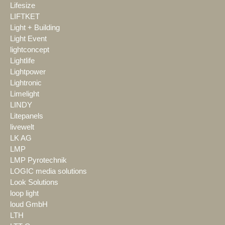
Lifesize
LIFTKET
Light + Building
Light Event
lightconcept
Lightlife
Lightpower
Lightronic
Limelight
LINDY
Litepanels
livewelt
LK AG
LMP
LMP Pyrotechnik
LOGIC media solutions
Look Solutions
loop light
loud GmbH
LTH