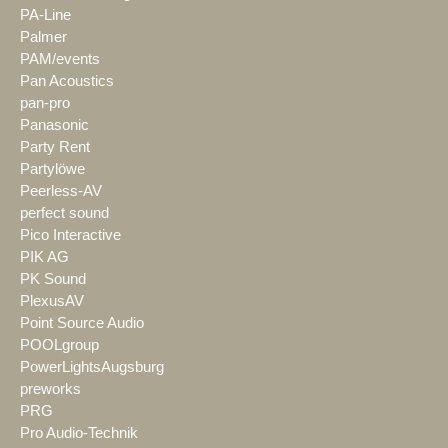
PA-Line
Palmer
PAM/events
Pan Acoustics
pan-pro
Panasonic
Party Rent
Partylöwe
Peerless-AV
perfect sound
Pico Interactive
PIK AG
PK Sound
PlexusAV
Point Source Audio
POOLgroup
PowerLightsAugsburg
preworks
PRG
Pro Audio-Technik