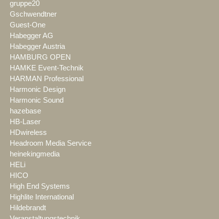
gruppe20
Gschwendtner
Guest-One
Habegger AG
Habegger Austria
HAMBURG OPEN
HAMKE Event-Technik
HARMAN Professional
Harmonic Design
Harmonic Sound
hazebase
HB-Laser
HDwireless
Headroom Media Service
heinekingmedia
HELi
HICO
High End Systems
Highlite International
Hildebrandt
Veranstaltungstechnik