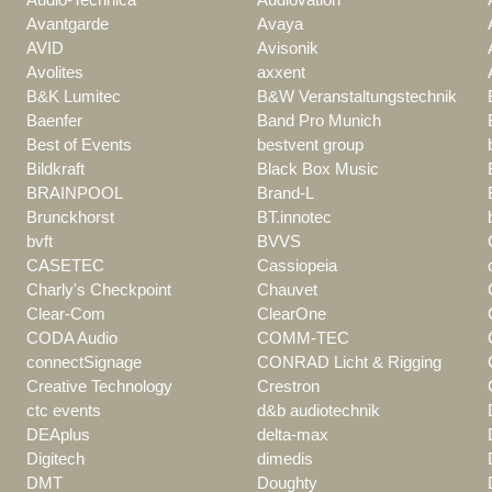
Avantgarde
Avaya
AVID
Avisonik
Avolites
axxent
B&K Lumitec
B&W Veranstaltungstechnik
Baenfer
Band Pro Munich
Best of Events
bestvent group
Bildkraft
Black Box Music
BRAINPOOL
Brand-L
Brunckhorst
BT.innotec
bvft
BVVS
CASETEC
Cassiopeia
Charly's Checkpoint
Chauvet
Clear-Com
ClearOne
CODA Audio
COMM-TEC
connectSignage
CONRAD Licht & Rigging
Creative Technology
Crestron
ctc events
d&b audiotechnik
DEAplus
delta-max
Digitech
dimedis
DMT
Doughty