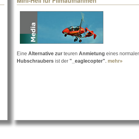
Mini-Heli für Filmaufnahmen
Eine
Alternative zur
teuren
Anmietung
eines normale
Hubschraubers
ist der
"_eaglecopter"
.
mehr»
about 