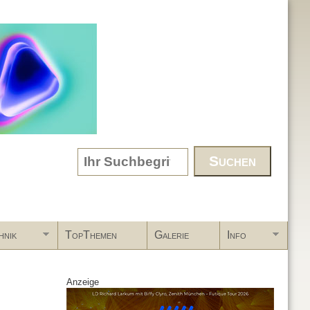
Search form
hnik
TopThemen
Galerie
Info
Anzeige