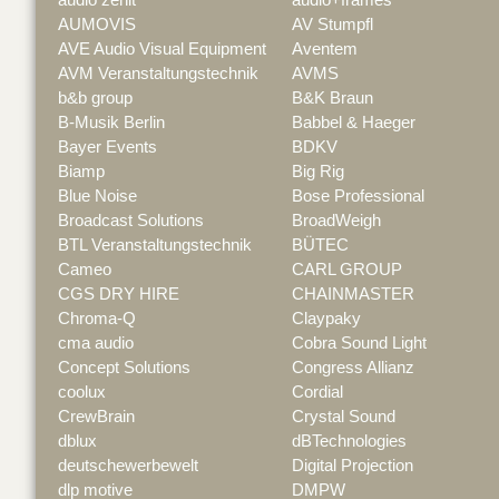
AUMOVIS
AV Stumpfl
AVE Audio Visual Equipment
Aventem
AVM Veranstaltungstechnik
AVMS
b&b group
B&K Braun
B-Musik Berlin
Babbel & Haeger
Bayer Events
BDKV
Biamp
Big Rig
Blue Noise
Bose Professional
Broadcast Solutions
BroadWeigh
BTL Veranstaltungstechnik
BÜTEC
Cameo
CARL GROUP
CGS DRY HIRE
CHAINMASTER
Chroma-Q
Claypaky
cma audio
Cobra Sound Light
Concept Solutions
Congress Allianz
coolux
Cordial
CrewBrain
Crystal Sound
dblux
dBTechnologies
deutschewerbewelt
Digital Projection
dlp motive
DMPW