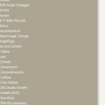
AVE Audio Stuttgart
AVIXA
Ayrton
B+T Bild+Ton AG
Barco
beyerdynamic
Blackmagic Design
BrightSign
btl next GmbH
Calibre
cast
Christie
Clevertouch
Computerworks
Contour
Crew Nation
DAS Audio GmbH
DetailKLANG
DirectOut
DPA Microphones