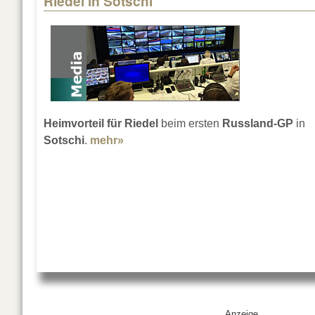
Riedel in Sotschi
Heimvorteil für Riedel
beim ersten
Russland-GP
in
Sotschi
.
mehr»
about Riedel in Sotschi
Anzeige