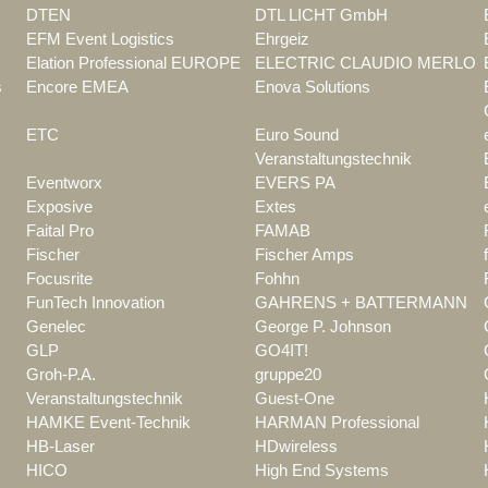
DTEN
DTL LICHT GmbH
EFM Event Logistics
Ehrgeiz
Elation Professional EUROPE
ELECTRIC CLAUDIO MERLO
s
Encore EMEA
Enova Solutions
ETC
Euro Sound
Veranstaltungstechnik
Eventworx
EVERS PA
Exposive
Extes
Faital Pro
FAMAB
Fischer
Fischer Amps
Focusrite
Fohhn
FunTech Innovation
GAHRENS + BATTERMANN
Genelec
George P. Johnson
GLP
GO4IT!
Groh-P.A.
gruppe20
Veranstaltungstechnik
Guest-One
HAMKE Event-Technik
HARMAN Professional
HB-Laser
HDwireless
HICO
High End Systems