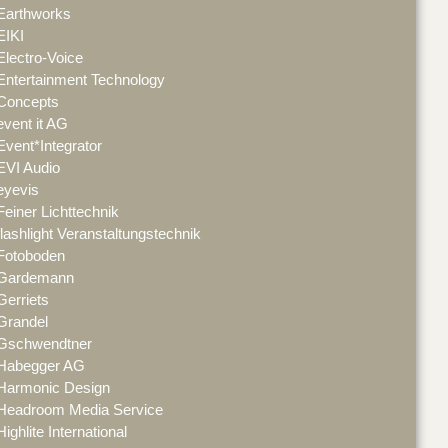
Earthworks
EIKI
Electro-Voice
Entertainment Technology
Concepts
event it AG
Event*Integrator
EVI Audio
eyevis
Feiner Lichttechnik
flashlight Veranstaltungstechnik
Fotoboden
Gardemann
Gerriets
Grandel
Gschwendtner
Habegger AG
Harmonic Design
Headroom Media Service
Highlite International