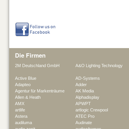
Die Firmen
2M Deutschland GmbH
A&O Lighting Technology
Active Blue
AD-Systems
Adapteo
Adder
Agentur für Markenträume
AK Media
Allen & Heath
Alphadisplay
AMX
APWPT
artlife
artlogic Crewpool
Astera
ATEC Pro
audiluma
Audinate
audio zenit
audio+frames