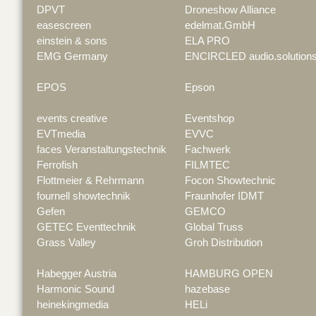
DPVT
Droneshow Alliance
easescreen
edelmat.GmbH
einstein & sons
ELA PRO
EMG Germany
ENCIRCLED audio.solution
EPOS
Epson
events creative
Eventshop
EVTmedia
EVVC
faces Veranstaltungstechnik
Fachwerk
Ferrofish
FILMTEC
Flottmeier & Rehrmann
Focon Showtechnic
fournell showtechnik
Fraunhofer IDMT
Gefen
GEMCO
GETEC Eventtechnik
Global Truss
Grass Valley
Groh Distribution
Habegger Austria
HAMBURG OPEN
Harmonic Sound
hazebase
heinekingmedia
HELi