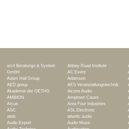
a/c/t Beratungs & System
Abbey Road Institute
GmbH
AC Event
Adam Hall Group
Adamson
AED group
AES Veranstaltungstechnik
Akademie der OETHG
Alcons Audio
AMBION
Amptown Cases
Arcus
Area Four Industries
ASC
ASL Electronic
ateis
atlantic audio
Audio Export
Audio Music
Audio-Technica
Audiovation