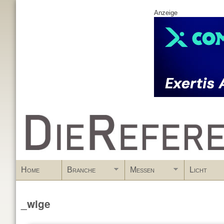
Anzeige
www.DieReferenz.de
Home
Branche
Messen
Licht
_wige