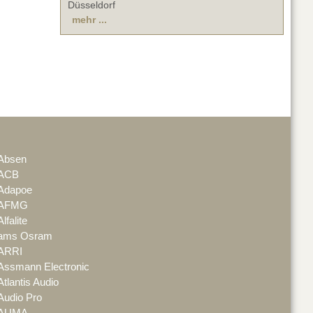
Düsseldorf
mehr ...
Absen
ACB
Adapoe
AFMG
Alfalite
ams Osram
ARRI
Assmann Electronic
Atlantis Audio
Audio Pro
AUMA