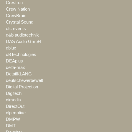
Crestron
Crew Nation
CrewBrain
Crystal Sound
ctc events
d&b audiotechnik
DAS Audio GmbH
dblux
dBTechnologies
DEAplus
delta-max
DetailKLANG
deutschewerbewelt
Digital Projection
Digitech
dimedis
DirectOut
dlp motive
DMPW
DMT