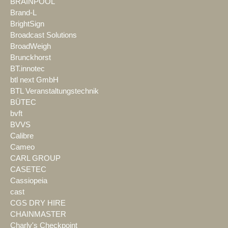
BRAINPOOL
Brand-L
BrightSign
Broadcast Solutions
BroadWeigh
Brunckhorst
BT.innotec
btl next GmbH
BTL Veranstaltungstechnik
BÜTEC
bvft
BVVS
Calibre
Cameo
CARL GROUP
CASETEC
Cassiopeia
cast
CGS DRY HIRE
CHAINMASTER
Charly's Checkpoint