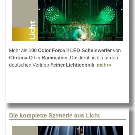
Mehr als
100 Color Force II-LED-Scheinwerfer
von
Chroma-Q
bei
Rammstein
. Das freut nicht nur den
deutschen Vertrieb
Feiner Lichttechnik
.
mehr»
about
Chroma-Q
Color
Force II be
Rammstei
Die komplette Szenerie aus Licht