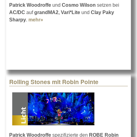
Patrick Woodroffe
und
Cosmo Wilson
setzen bei
AC/DC
auf
grandMA2, Vari*Lite
und
Clay Paky
Sharpy
.
mehr»
about AC/DC "Rock or Bust"-Tour
Rolling Stones mit Robin Pointe
Patrick Woodroffe
spezifizierte den
ROBE Robin