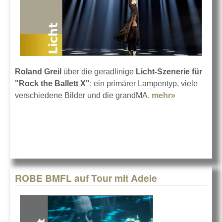
Roland Greil
über die geradlinige
Licht-Szenerie für
"Rock the Ballett X"
: ein primärer Lampentyp, viele
verschiedene Bilder und die grandMA.
mehr»
about Die
komplette
Szenerie
aus Licht
ROBE BMFL auf Tour mit Adele