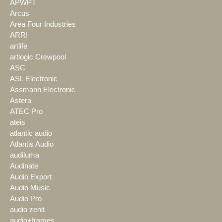
APWPT
Arcus
Area Four Industries
ARRI
artlife
artlogic Crewpool
ASC
ASL Electronic
Assmann Electronic
Astera
ATEC Pro
ateis
atlantic audio
Atlantis Audio
audiluma
Audinate
Audio Export
Audio Music
Audio Pro
audio zenit
audio+frames