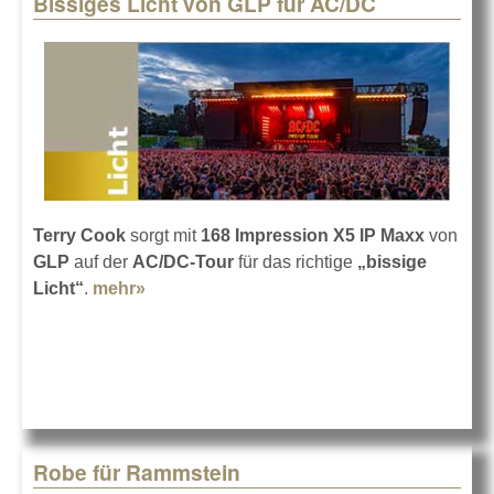
Bissiges Licht von GLP für AC/DC
Pages
Terry Cook
sorgt mit
168 Impression X5 IP Maxx
von
GLP
auf der
AC/DC-Tour
für das richtige
„bissige
Licht“
.
mehr»
about Bissiges Licht von GLP für AC/DC
Robe für Rammstein