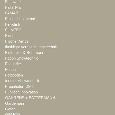
Fachwerk
Faital Pro
FAMAB
Feiner Lichttechnik
Ferrofish
FILMTEC
Fischer
Fischer Amps
flashlight Veranstaltungstechnik
Flottmeier & Rehrmann
Focon Showtechnic
Focusrite
Fohhn
Fotoboden
fournell showtechnik
Fraunhofer IDMT
FunTech Innovation
GAHRENS + BATTERMANN
Gardemann
Gefen
GEMCO