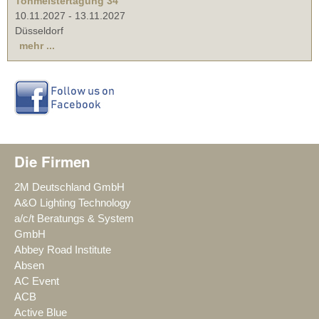
Tonmeistertagung 34
10.11.2027
-
13.11.2027
Düsseldorf
mehr ...
Die Firmen
2M Deutschland GmbH
A&O Lighting Technology
a/c/t Beratungs & System
GmbH
Abbey Road Institute
Absen
AC Event
ACB
Active Blue