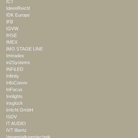
ICT
IdeenReich!
IDK Europe
IFB
IGVW
IHSE
IMEX
IMG STAGE LINE
Imtradex
in2Systems
INFiLED
Infinity
InfoComm
InFocus
Innlights
insglück
Irrlicht GmbH
ISDV
IT AUDIO
IVT Ilbertz
Veranstaltungstechnik