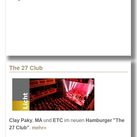
The 27 Club
The 27 Club
Clay Paky
,
MA
und
ETC
im neuen
Hamburger "The
27 Club"
.
mehr»
about The 27 Club