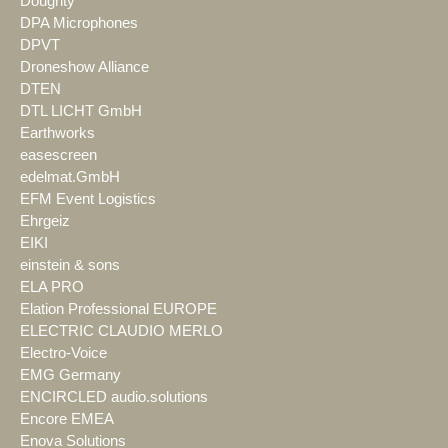
Doughty
DPA Microphones
DPVT
Droneshow Alliance
DTEN
DTL LICHT GmbH
Earthworks
easescreen
edelmat.GmbH
EFM Event Logistics
Ehrgeiz
EIKI
einstein & sons
ELA PRO
Elation Professional EUROPE
ELECTRIC CLAUDIO MERLO
Electro-Voice
EMG Germany
ENCIRCLED audio.solutions
Encore EMEA
Enova Solutions