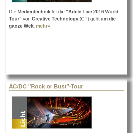
Die
Medientechnik
für die
"Adele Live 2016 World
Tour"
von
Creative Technology
(CT) geht
um die
ganze Welt
.
mehr»
about CT auf Tour mit Adele
AC/DC "Rock or Bust"-Tour