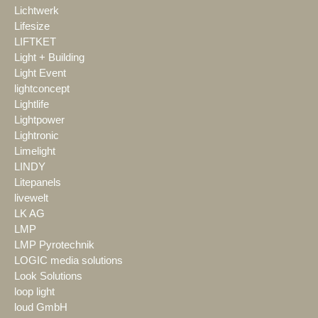
Lichtwerk
Lifesize
LIFTKET
Light + Building
Light Event
lightconcept
Lightlife
Lightpower
Lightronic
Limelight
LINDY
Litepanels
livewelt
LK AG
LMP
LMP Pyrotechnik
LOGIC media solutions
Look Solutions
loop light
loud GmbH