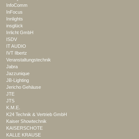
InfoComm
InFocus
Innlights
insglück
Irrlicht GmbH
ISDV
IT AUDIO
IVT Ilbertz
Veranstaltungstechnik
Jabra
Jazzunique
JB-Lighting
Jericho Gehäuse
JTE
JTS
K.M.E.
K24 Technik & Vertrieb GmbH
Kaiser Showtechnik
KAISERSCHOTE
KALLE KRAUSE