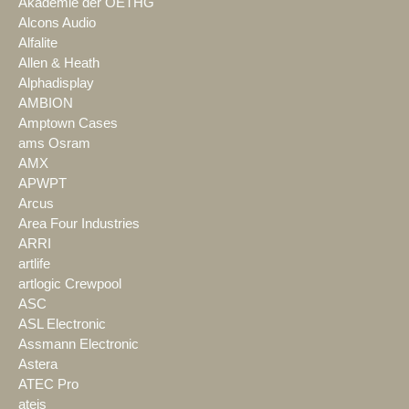
Akademie der OETHG
Alcons Audio
Alfalite
Allen & Heath
Alphadisplay
AMBION
Amptown Cases
ams Osram
AMX
APWPT
Arcus
Area Four Industries
ARRI
artlife
artlogic Crewpool
ASC
ASL Electronic
Assmann Electronic
Astera
ATEC Pro
ateis