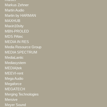
Markus Zehner
Martin Audio
Martin by HARMAN
MAXHUB
Maxin10sity
MBN-PROLED
MDS PAtec
MEDIA IN RES
Media Resource Group
MEDIA SPECTRUM
MediaLantic
Mediasystem
MEDIA|tek
MEEVI-rent
Mega Audio
Megaforce
MEGATECH
Merging Technologies
Mersive
Meyer Sound