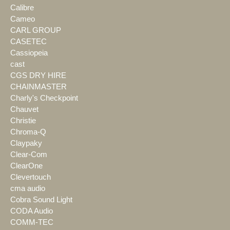
Calibre
Cameo
CARL GROUP
CASETEC
Cassiopeia
cast
CGS DRY HIRE
CHAINMASTER
Charly's Checkpoint
Chauvet
Christie
Chroma-Q
Claypaky
Clear-Com
ClearOne
Clevertouch
cma audio
Cobra Sound Light
CODA Audio
COMM-TEC