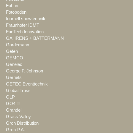
Fohhn
Fotoboden
fournell showtechnik
Fraunhofer IDMT
FunTech Innovation
GAHRENS + BATTERMANN
Gardemann
Gefen
GEMCO
Genelec
George P. Johnson
Gerriets
GETEC Eventtechnik
Global Truss
GLP
GO4IT!
Grandel
Grass Valley
Groh Distribution
Groh-P.A.