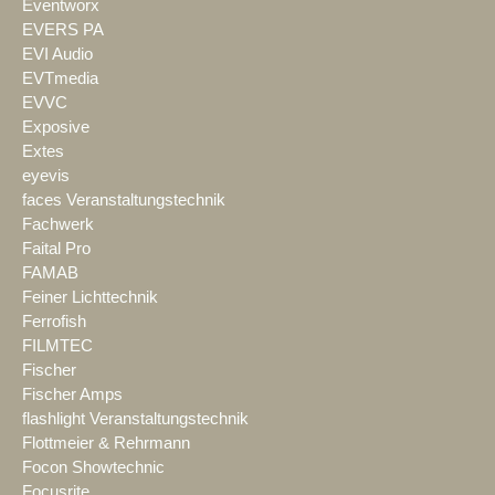
Eventworx
EVERS PA
EVI Audio
EVTmedia
EVVC
Exposive
Extes
eyevis
faces Veranstaltungstechnik
Fachwerk
Faital Pro
FAMAB
Feiner Lichttechnik
Ferrofish
FILMTEC
Fischer
Fischer Amps
flashlight Veranstaltungstechnik
Flottmeier & Rehrmann
Focon Showtechnic
Focusrite