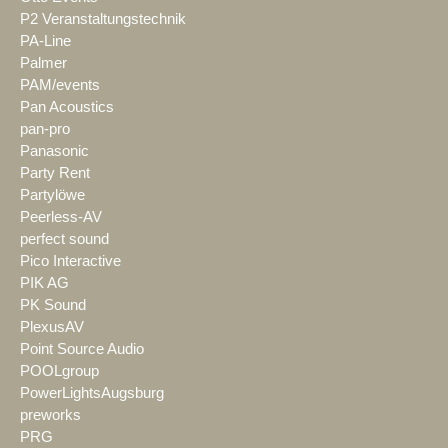
P2 Veranstaltungstechnik
PA-Line
Palmer
PAM/events
Pan Acoustics
pan-pro
Panasonic
Party Rent
Partylöwe
Peerless-AV
perfect sound
Pico Interactive
PIK AG
PK Sound
PlexusAV
Point Source Audio
POOLgroup
PowerLightsAugsburg
preworks
PRG