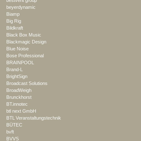
bestvent group
beyerdynamic
Biamp
Big Rig
Bildkraft
Black Box Music
Blackmagic Design
Blue Noise
Bose Professional
BRAINPOOL
Brand-L
BrightSign
Broadcast Solutions
BroadWeigh
Brunckhorst
BT.innotec
btl next GmbH
BTL Veranstaltungstechnik
BÜTEC
bvft
BVVS