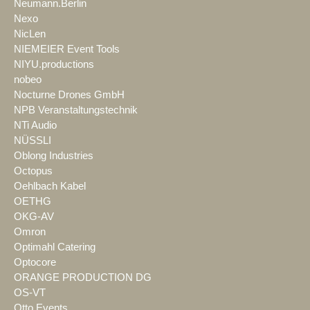
Neumann.Berlin
Nexo
NicLen
NIEMEIER Event Tools
NIYU.productions
nobeo
Nocturne Drones GmbH
NPB Veranstaltungstechnik
NTi Audio
NÜSSLI
Oblong Industries
Octopus
Oehlbach Kabel
OETHG
OKG-AV
Omron
Optimahl Catering
Optocore
ORANGE PRODUCTION DG
OS-VT
Otto Events