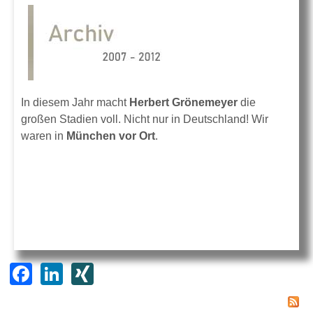
In diesem Jahr macht
Herbert Grönemeyer
die
großen Stadien voll. Nicht nur in Deutschland! Wir
waren in
München vor Ort
.
F
Li
XI
a
n
N