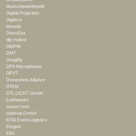
deutschewerbewelt
Digital Projection
Digitech
dimedis
DirectOut
dlp motive
DMPW
DMT
Doughty
DPA Microphones
DPVT
Droneshow Alliance
DTEN
DTL LICHT GmbH
Earthworks
easescreen
edelmat.GmbH
EFM Event Logistics
Ehrgeiz
EIKI