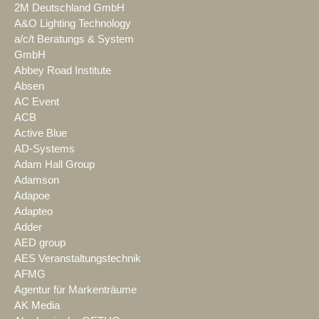
2M Deutschland GmbH
A&O Lighting Technology
a/c/t Beratungs & System
GmbH
Abbey Road Institute
Absen
AC Event
ACB
Active Blue
AD-Systems
Adam Hall Group
Adamson
Adapoe
Adapteo
Adder
AED group
AES Veranstaltungstechnik
AFMG
Agentur für Markenträume
AK Media