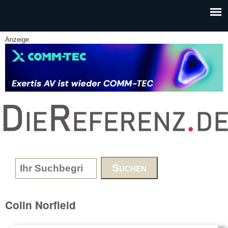
Skip to main content
Anzeige
www.DieReferenz.de
Search form
Colin Norfield