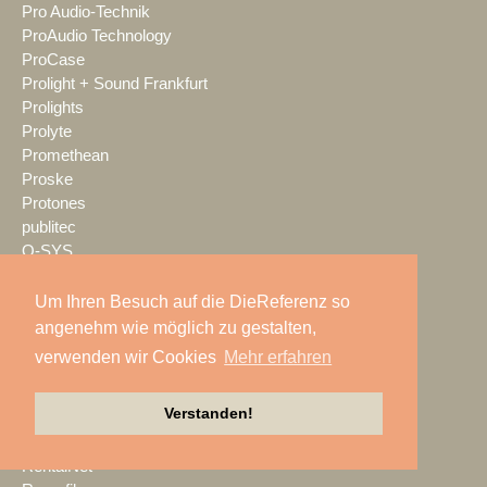
Pro Audio-Technik
ProAudio Technology
ProCase
Prolight + Sound Frankfurt
Prolights
Prolyte
Promethean
Proske
Protones
publitec
Q-SYS
QSC
Quividi
Um Ihren Besuch auf die DieReferenz so
Qvest
angenehm wie möglich zu gestalten,
Rain Age
verwenden wir Cookies
Mehr erfahren
Rauschenberger Catering
RCF
Verstanden!
RENT EVENT TEC
rent4event
RentalNet