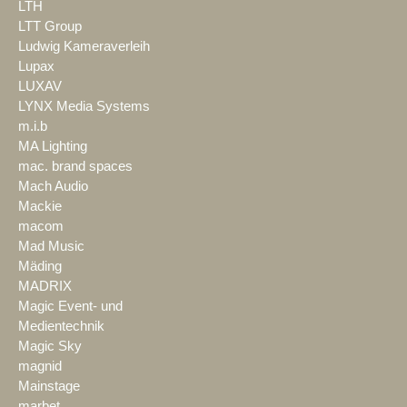
LTH
LTT Group
Ludwig Kameraverleih
Lupax
LUXAV
LYNX Media Systems
m.i.b
MA Lighting
mac. brand spaces
Mach Audio
Mackie
macom
Mad Music
Mäding
MADRIX
Magic Event- und
Medientechnik
Magic Sky
magnid
Mainstage
marbet