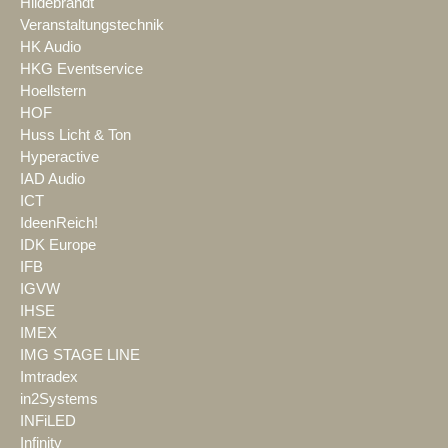
Hildebrandt
Veranstaltungstechnik
HK Audio
HKG Eventservice
Hoellstern
HOF
Huss Licht & Ton
Hyperactive
IAD Audio
ICT
IdeenReich!
IDK Europe
IFB
IGVW
IHSE
IMEX
IMG STAGE LINE
Imtradex
in2Systems
INFiLED
Infinity