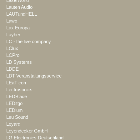
Laserworld
Lauten Audio
LAUTundHELL
Lawo
Lax Europa
Layher
LC - the live company
LClux
LCPro
LD Systems
LDDE
LDT Veranstaltungsservice
LEaT con
Lectrosonics
LEDBlade
LEDitgo
LEDium
Leu Sound
Leyard
Leyendecker GmbH
LG Electronics Deutschland