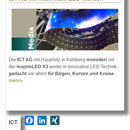
Die
ICT AG
mit Hauptsitz in Kohlberg
investiert
mit
der
inspireLED X3
weiter in innovative LED Technik -
gedacht
vor allem
für Bögen, Kurven und Kreise
.
mehr»
about ICT AG mit noch mehr LED-Wänden
F
Li
XI
ICT
a
n
N