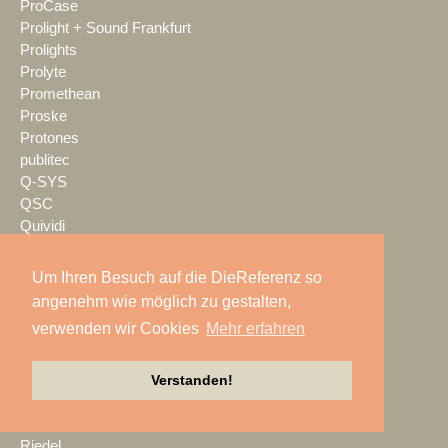
ProCase
Prolight + Sound Frankfurt
Prolights
Prolyte
Promethean
Proske
Protones
publitec
Q-SYS
QSC
Quividi
Qvest
Rain Age
Um Ihren Besuch auf die DieReferenz so
Rauschenberger Catering
angenehm wie möglich zu gestalten,
RCF
verwenden wir Cookies
Mehr erfahren
RENT EVENT TEC
rent4event
RentalNet
Verstanden!
Reprofil
rgb
Riedel