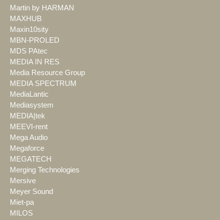
Martin by HARMAN
MAXHUB
Maxin10sity
MBN-PROLED
MDS PAtec
MEDIA IN RES
Media Resource Group
MEDIA SPECTRUM
MediaLantic
Mediasystem
MEDIA|tek
MEEVI-rent
Mega Audio
Megaforce
MEGATECH
Merging Technologies
Mersive
Meyer Sound
Miet-pa
MILOS