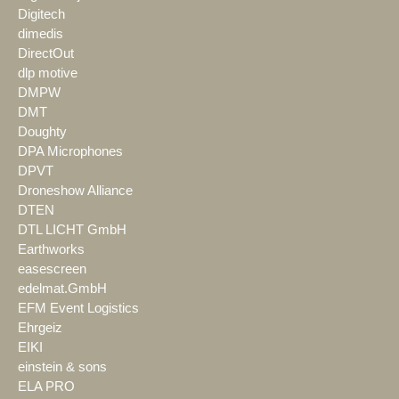
Digitech
dimedis
DirectOut
dlp motive
DMPW
DMT
Doughty
DPA Microphones
DPVT
Droneshow Alliance
DTEN
DTL LICHT GmbH
Earthworks
easescreen
edelmat.GmbH
EFM Event Logistics
Ehrgeiz
EIKI
einstein & sons
ELA PRO