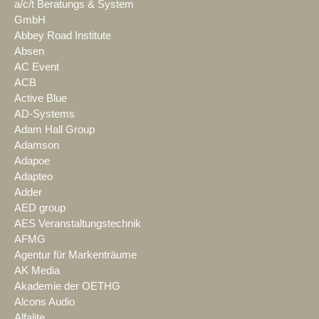
a/c/t Beratungs & System
GmbH
Abbey Road Institute
Absen
AC Event
ACB
Active Blue
AD-Systems
Adam Hall Group
Adamson
Adapoe
Adapteo
Adder
AED group
AES Veranstaltungstechnik
AFMG
Agentur für Markenträume
AK Media
Akademie der OETHG
Alcons Audio
Alfalite