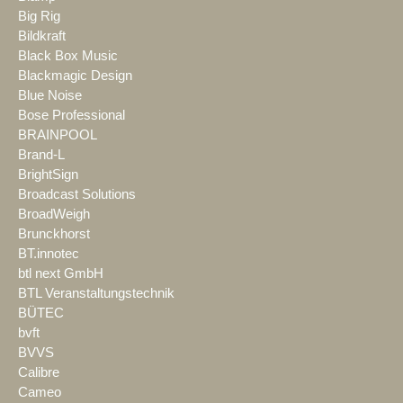
Big Rig
Bildkraft
Black Box Music
Blackmagic Design
Blue Noise
Bose Professional
BRAINPOOL
Brand-L
BrightSign
Broadcast Solutions
BroadWeigh
Brunckhorst
BT.innotec
btl next GmbH
BTL Veranstaltungstechnik
BÜTEC
bvft
BVVS
Calibre
Cameo