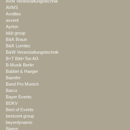
AVM Veranstaltungstechnik
AVMS
Avolites
axxent
Ayrton
b&b group
B&K Braun
B&K Lumitec
B&W Veranstaltungstechnik
B+T Bild+Ton AG
B-Musik Berlin
Babbel & Haeger
Baenfer
Band Pro Munich
Barco
Bayer Events
BDKV
Best of Events
bestvent group
beyerdynamic
Biamp