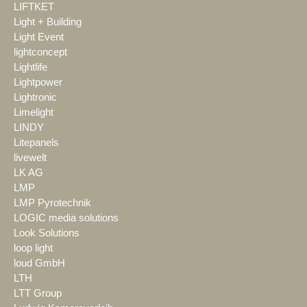
LIFTKET
Light + Building
Light Event
lightconcept
Lightlife
Lightpower
Lightronic
Limelight
LINDY
Litepanels
livewelt
LK AG
LMP
LMP Pyrotechnik
LOGIC media solutions
Look Solutions
loop light
loud GmbH
LTH
LTT Group