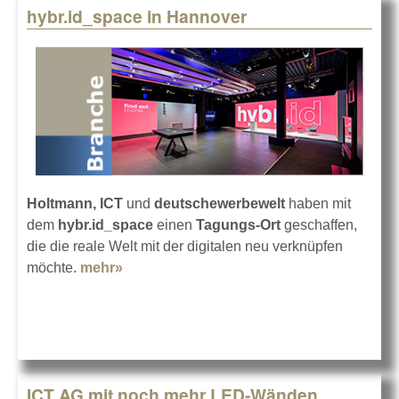
hybr.id_space in Hannover
Holtmann, ICT
und
deutschewerbewelt
haben mit
dem
hybr.id_space
einen
Tagungs-Ort
geschaffen,
die die reale Welt mit der digitalen neu verknüpfen
möchte.
mehr»
about hybr.id_space in Hannover
ICT AG mit noch mehr LED-Wänden