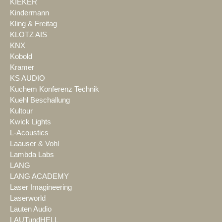
KIEKER
Kindermann
Kling & Freitag
KLOTZ AIS
KNX
Kobold
Kramer
KS AUDIO
Kuchem Konferenz Technik
Kuehl Beschallung
Kultour
Kwick Lights
L-Acoustics
Laauser & Vohl
Lambda Labs
LANG
LANG ACADEMY
Laser Imagineering
Laserworld
Lauten Audio
LAUTundHELL