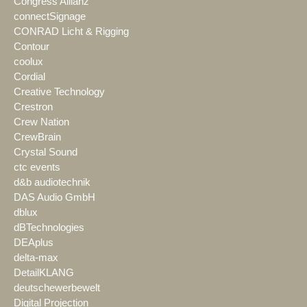
Congress Allianz
connectSignage
CONRAD Licht & Rigging
Contour
coolux
Cordial
Creative Technology
Crestron
Crew Nation
CrewBrain
Crystal Sound
ctc events
d&b audiotechnik
DAS Audio GmbH
dblux
dBTechnologies
DEAplus
delta-max
DetailKLANG
deutschewerbewelt
Digital Projection