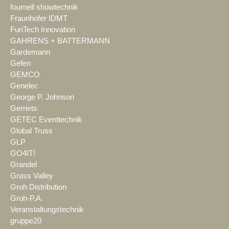
fournell showtechnik
Fraunhofer IDMT
FunTech Innovation
GAHRENS + BATTERMANN
Gardemann
Gefen
GEMCO
Genelec
George P. Johnson
Gerriets
GETEC Eventtechnik
Global Truss
GLP
GO4IT!
Grandel
Grass Valley
Groh Distribution
Groh-P.A.
Veranstaltungstechnik
gruppe20