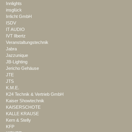
Innlights
insglück
Irrlicht GmbH
ISDV
IT AUDIO
IVT Ilbertz
Veranstaltungstechnik
Jabra
Jazzunique
JB-Lighting
Jericho Gehäuse
JTE
JTS
K.M.E.
K24 Technik & Vertrieb GmbH
Kaiser Showtechnik
KAISERSCHOTE
KALLE KRAUSE
Kern & Stelly
KFP