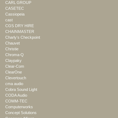
CARL GROUP
CASETEC
Cassiopeia
cast
CGS DRY HIRE
CHAINMASTER
Charly's Checkpoint
Chauvet
Christie
Chroma-Q
Claypaky
Clear-Com
ClearOne
Clevertouch
cma audio
Cobra Sound Light
CODA Audio
COMM-TEC
Computerworks
Concept Solutions