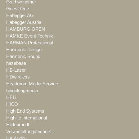
Gschwendtner
Guest-One
Habegger AG
Habegger Austria
HAMBURG OPEN
HAMKE Event-Technik
HARMAN Professional
Harmonic Design
Harmonic Sound
hazebase
HB-Laser
HDwireless
Headroom Media Service
heinekingmedia
HELi
HICO
High End Systems
Highlite International
Hildebrandt
Veranstaltungstechnik
HK Audio