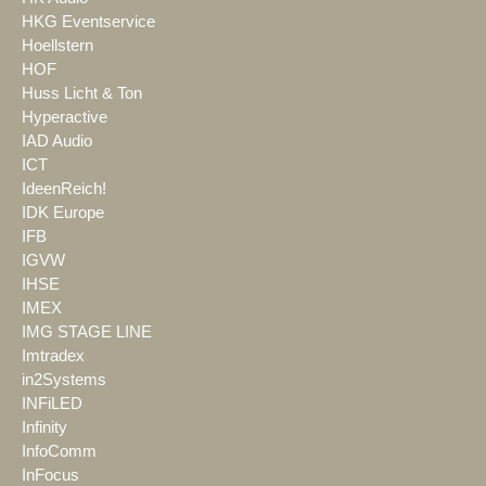
HKG Eventservice
Hoellstern
HOF
Huss Licht & Ton
Hyperactive
IAD Audio
ICT
IdeenReich!
IDK Europe
IFB
IGVW
IHSE
IMEX
IMG STAGE LINE
Imtradex
in2Systems
INFiLED
Infinity
InfoComm
InFocus