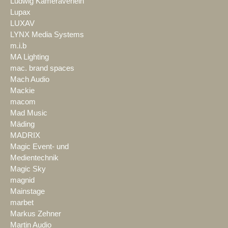
Ludwig Kameraverleih
Lupax
LUXAV
LYNX Media Systems
m.i.b
MA Lighting
mac. brand spaces
Mach Audio
Mackie
macom
Mad Music
Mäding
MADRIX
Magic Event- und
Medientechnik
Magic Sky
magnid
Mainstage
marbet
Markus Zehner
Martin Audio