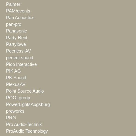
Palmer
PAM/events
Pan Acoustics
pan-pro
Panasonic
Party Rent
Partylöwe
Peerless-AV
perfect sound
Pico Interactive
PIK AG
PK Sound
PlexusAV
Point Source Audio
POOLgroup
PowerLightsAugsburg
preworks
PRG
Pro Audio-Technik
ProAudio Technology