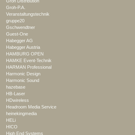
Groh Distribution
Groh-P.A.
Veranstaltungstechnik
gruppe20
Gschwendtner
Guest-One
Habegger AG
Habegger Austria
HAMBURG OPEN
HAMKE Event-Technik
HARMAN Professional
Harmonic Design
Harmonic Sound
hazebase
HB-Laser
HDwireless
Headroom Media Service
heinekingmedia
HELi
HICO
High End Systems