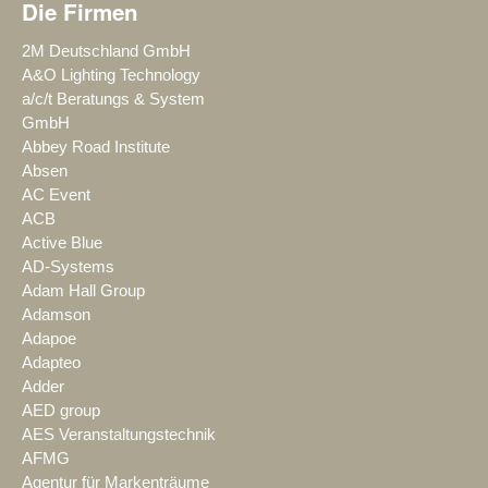
Die Firmen
2M Deutschland GmbH
A&O Lighting Technology
a/c/t Beratungs & System
GmbH
Abbey Road Institute
Absen
AC Event
ACB
Active Blue
AD-Systems
Adam Hall Group
Adamson
Adapoe
Adapteo
Adder
AED group
AES Veranstaltungstechnik
AFMG
Agentur für Markenträume