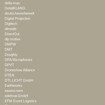
delta-max
DetailKLANG
deutschewerbewelt
Digital Projection
Digitech
dimedis
DirectOut
dlp motive
DMPW
DMT
Doughty
DPA Microphones
DPVT
Droneshow Alliance
DTEN
DTL LICHT GmbH
Earthworks
easescreen
edelmat.GmbH
EFM Event Logistics