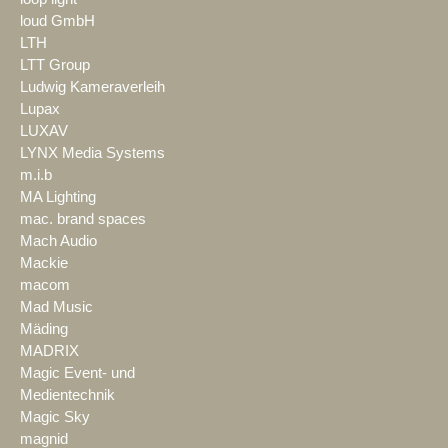
loud GmbH
LTH
LTT Group
Ludwig Kameraverleih
Lupax
LUXAV
LYNX Media Systems
m.i.b
MA Lighting
mac. brand spaces
Mach Audio
Mackie
macom
Mad Music
Mäding
MADRIX
Magic Event- und
Medientechnik
Magic Sky
magnid