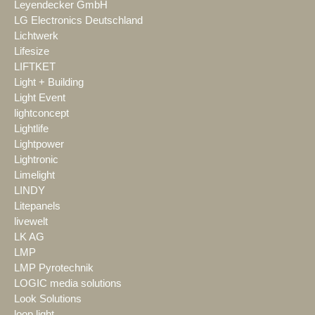
Leyendecker GmbH
LG Electronics Deutschland
Lichtwerk
Lifesize
LIFTKET
Light + Building
Light Event
lightconcept
Lightlife
Lightpower
Lightronic
Limelight
LINDY
Litepanels
livewelt
LK AG
LMP
LMP Pyrotechnik
LOGIC media solutions
Look Solutions
loop light