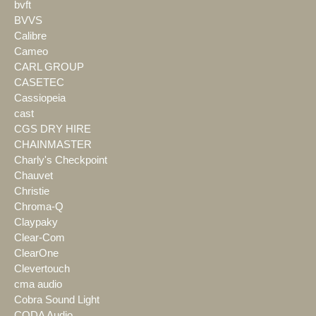
bvft
BVVS
Calibre
Cameo
CARL GROUP
CASETEC
Cassiopeia
cast
CGS DRY HIRE
CHAINMASTER
Charly's Checkpoint
Chauvet
Christie
Chroma-Q
Claypaky
Clear-Com
ClearOne
Clevertouch
cma audio
Cobra Sound Light
CODA Audio