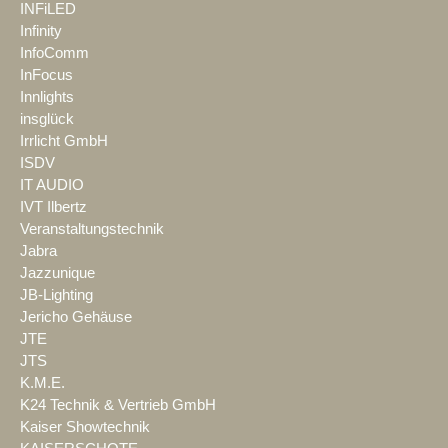
INFiLED
Infinity
InfoComm
InFocus
Innlights
insglück
Irrlicht GmbH
ISDV
IT AUDIO
IVT Ilbertz
Veranstaltungstechnik
Jabra
Jazzunique
JB-Lighting
Jericho Gehäuse
JTE
JTS
K.M.E.
K24 Technik & Vertrieb GmbH
Kaiser Showtechnik