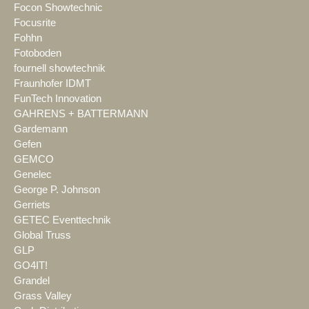
Focon Showtechnic
Focusrite
Fohhn
Fotoboden
fournell showtechnik
Fraunhofer IDMT
FunTech Innovation
GAHRENS + BATTERMANN
Gardemann
Gefen
GEMCO
Genelec
George P. Johnson
Gerriets
GETEC Eventtechnik
Global Truss
GLP
GO4IT!
Grandel
Grass Valley