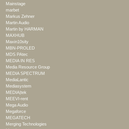
Mainstage
marbet
Markus Zehner
Martin Audio
Martin by HARMAN
MAXHUB
Maxin10sity
MBN-PROLED
MDS PAtec
MEDIA IN RES
Media Resource Group
MEDIA SPECTRUM
MediaLantic
Mediasystem
MEDIA|tek
MEEVI-rent
Mega Audio
Megaforce
MEGATECH
Merging Technologies