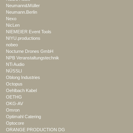
Neumann&Müller
Neumann.Berlin
Nexo
NicLen
NIEMEIER Event Tools
NIYU.productions
nobeo
Nocturne Drones GmbH
NPB Veranstaltungstechnik
NTi Audio
NÜSSLI
Oblong Industries
Octopus
Oehlbach Kabel
OETHG
OKG-AV
Omron
Optimahl Catering
Optocore
ORANGE PRODUCTION DG