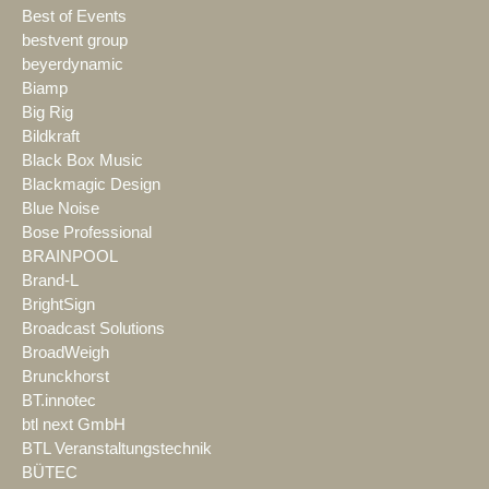
Best of Events
bestvent group
beyerdynamic
Biamp
Big Rig
Bildkraft
Black Box Music
Blackmagic Design
Blue Noise
Bose Professional
BRAINPOOL
Brand-L
BrightSign
Broadcast Solutions
BroadWeigh
Brunckhorst
BT.innotec
btl next GmbH
BTL Veranstaltungstechnik
BÜTEC