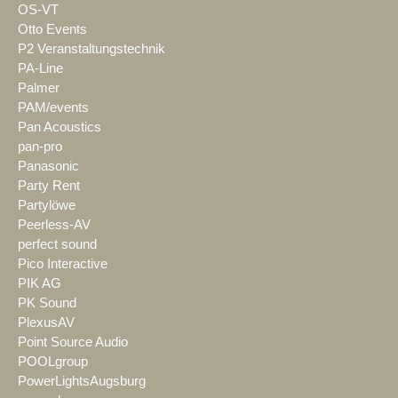
OS-VT
Otto Events
P2 Veranstaltungstechnik
PA-Line
Palmer
PAM/events
Pan Acoustics
pan-pro
Panasonic
Party Rent
Partylöwe
Peerless-AV
perfect sound
Pico Interactive
PIK AG
PK Sound
PlexusAV
Point Source Audio
POOLgroup
PowerLightsAugsburg