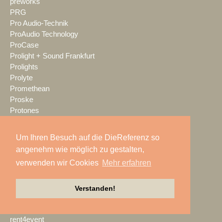
preworks
PRG
Pro Audio-Technik
ProAudio Technology
ProCase
Prolight + Sound Frankfurt
Prolights
Prolyte
Promethean
Proske
Protones
publitec
Q-SYS
Um Ihren Besuch auf die DieReferenz so
QSC
angenehm wie möglich zu gestalten,
Quividi
verwenden wir Cookies
Mehr erfahren
Qvest
Rain Age
Rauschenberger Catering
Verstanden!
RCF
RENT EVENT TEC
rent4event