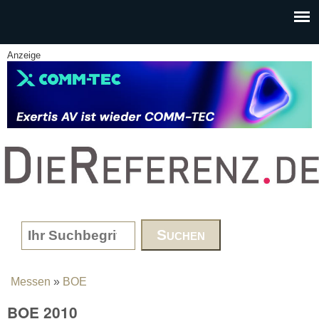
Skip to main content
Anzeige
www.DieReferenz.de
Search form
Messen
»
BOE
You are here
BOE 2010