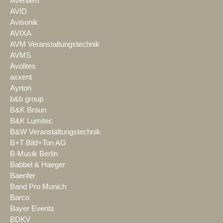
Aventem
AVID
Avisonik
AVIXA
AVM Veranstaltungstechnik
AVMS
Avolites
axxent
Ayrton
b&b group
B&K Braun
B&K Lumitec
B&W Veranstaltungstechnik
B+T Bild+Ton AG
B-Musik Berlin
Babbel & Haeger
Baenfer
Band Pro Munich
Barco
Bayer Events
BDKV