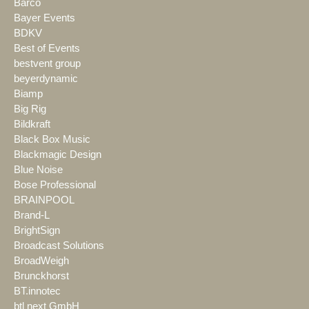
Barco
Bayer Events
BDKV
Best of Events
bestvent group
beyerdynamic
Biamp
Big Rig
Bildkraft
Black Box Music
Blackmagic Design
Blue Noise
Bose Professional
BRAINPOOL
Brand-L
BrightSign
Broadcast Solutions
BroadWeigh
Brunckhorst
BT.innotec
btl next GmbH