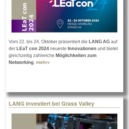
Vom 22. bis 24. Oktober präsentiert die
LANG AG
auf
der
LEaT con 2024
neueste
Innovationen
und bietet
gleichzeitig zahlreiche
Möglichkeiten zum
Networking
.
mehr»
about LANG AG auf der LEaT con
2024
LANG investiert bei Grass Valley