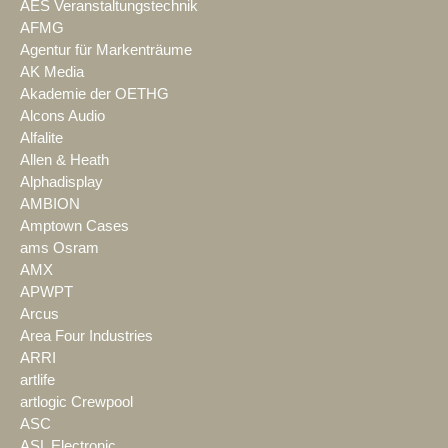
AES Veranstaltungstechnik
AFMG
Agentur für Markenträume
AK Media
Akademie der OETHG
Alcons Audio
Alfalite
Allen & Heath
Alphadisplay
AMBION
Amptown Cases
ams Osram
AMX
APWPT
Arcus
Area Four Industries
ARRI
artlife
artlogic Crewpool
ASC
ASL Electronic