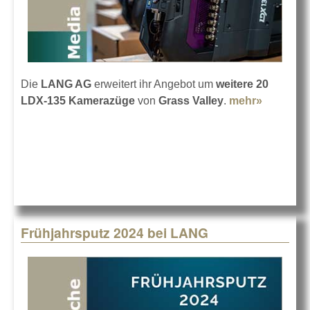
Die
LANG AG
erweitert ihr Angebot um
weitere 20
LDX-135 Kamerazüge
von
Grass Valley
.
mehr»
about
LANG
investier
bei
Grass
Valley
Frühjahrsputz 2024 bei LANG