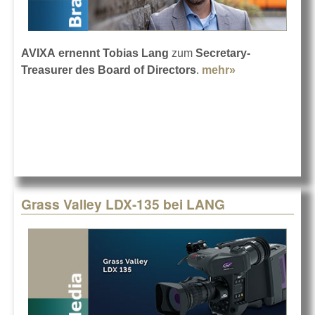
AVIXA
ernennt Tobias Lang
zum
Secretary-
Treasurer des Board of Directors
.
mehr»
about AVIXA-
Verband setzt
auf Tobias
Lang
Grass Valley LDX-135 bei LANG