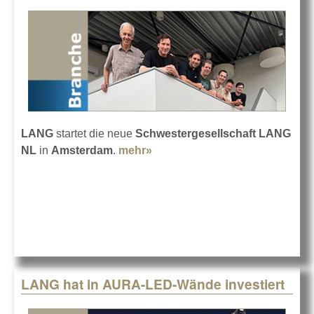
LANG
startet die neue
Schwestergesellschaft LANG
NL
in
Amsterdam
.
mehr»
about LANG erweitert seine
Präsenz in Europa
LANG hat in AURA-LED-Wände investiert