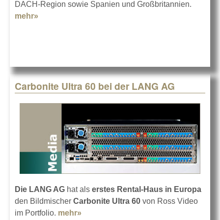
DACH-Region sowie Spanien und Großbritannien.
mehr»
about Navori Labs bei der LANG AG
Carbonite Ultra 60 bei der LANG AG
Die LANG AG
hat als
erstes Rental-Haus in Europa
den Bildmischer
Carbonite Ultra 60
von Ross Video
im Portfolio.
mehr»
about Carbonite Ultra 60 bei der