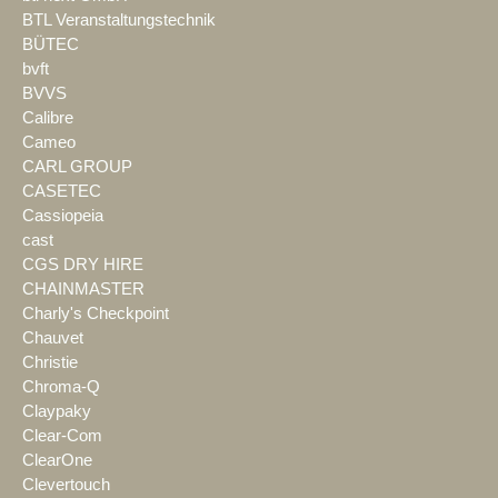
BTL Veranstaltungstechnik
BÜTEC
bvft
BVVS
Calibre
Cameo
CARL GROUP
CASETEC
Cassiopeia
cast
CGS DRY HIRE
CHAINMASTER
Charly's Checkpoint
Chauvet
Christie
Chroma-Q
Claypaky
Clear-Com
ClearOne
Clevertouch