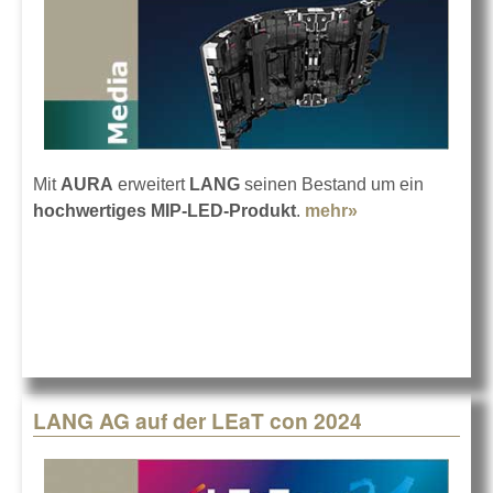
Mit
AURA
erweitert
LANG
seinen Bestand um ein
hochwertiges MIP-LED-Produkt
.
mehr»
about LANG hat
in AURA-LED-
Wände
investiert
LANG AG auf der LEaT con 2024