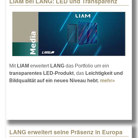
LIAM bei LANG: LED und Transparenz
Pages
Mit
LIAM
erweitert
LANG
das Portfolio um ein
transparentes LED-Produkt
, das
Leichtigkeit und
Bildqualität auf ein neues Niveau hebt.
mehr»
about LI
bei LANG
LED und
Transpar
LANG erweitert seine Präsenz in Europa