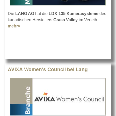
Die
LANG AG
hat die
LDX-135 Kamerasysteme
des
kanadischen Herstellers
Grass Valley
im Verleih.
mehr»
about Grass Valley LDX-135 bei LANG
AVIXA Women's Council bei Lang