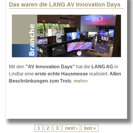
Das waren die LANG AV Innovation Days
Mit den
"AV Innovation Days"
hat die
LANG AG
in
Lindlar eine
erste echte Hausmesse
realisiert.
Allen
Beschränkungen zum Trotz
.
mehr»
about Das waren
die LANG AV
Innovation Days
1
2
3
next ›
last »