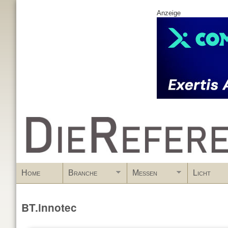
Anzeige
www.DieReferenz.de
Home
Branche
Messen
Licht
BT.innotec