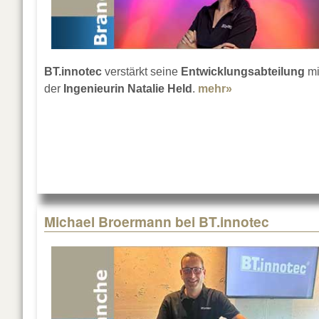
BT.innotec
verstärkt seine
Entwicklungsabteilung
mi
der
Ingenieurin Natalie Held
.
mehr»
about Natalie He
Michael Broermann bei BT.innotec