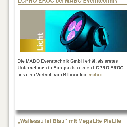
LCPRO EROC bei MABO Eventtechnik
Die
MABO Eventtechnik GmbH
erhält als
erstes
Unternehmen in Europa
den neuen
LCPRO EROC
aus dem
Vertrieb von BT.innotec
.
mehr»
about LCP
„Wallesau ist Blau“ mit MegaLite PieLite