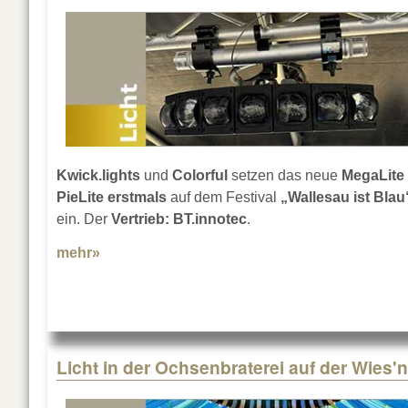
Kwick.lights
und
Colorful
setzen das neue
MegaLite
PieLite erstmals
auf dem Festival
„Wallesau ist Blau
ein. Der
Vertrieb: BT.innotec
.
mehr»
about „Wallesau ist Blau“ mit MegaLite PieLi
Licht in der Ochsenbraterei auf der Wies'n