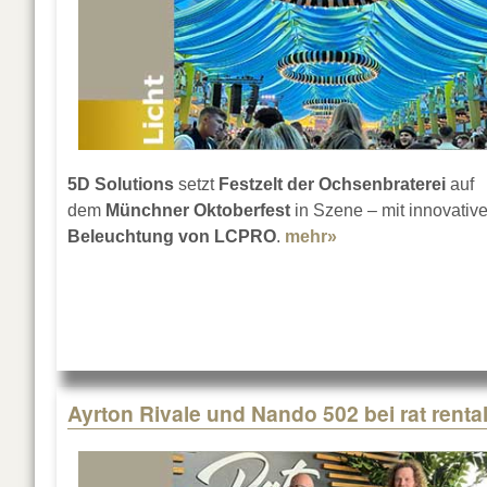
5D Solutions
setzt
Festzelt der Ochsenbraterei
auf
dem
Münchner Oktoberfest
in Szene – mit innovative
Beleuchtung von LCPRO
.
mehr»
about Licht in der
Ayrton Rivale und Nando 502 bei rat renta