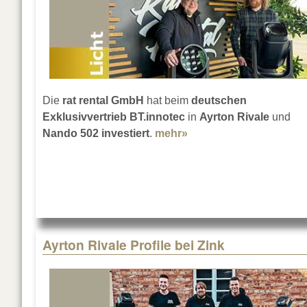
Die
rat rental GmbH
hat beim
deutschen
Exklusivvertrieb BT.innotec
in
Ayrton Rivale
und
Nando 502 investiert
.
mehr»
about Ayrton Rivale un
Ayrton Rivale Profile bei Zink