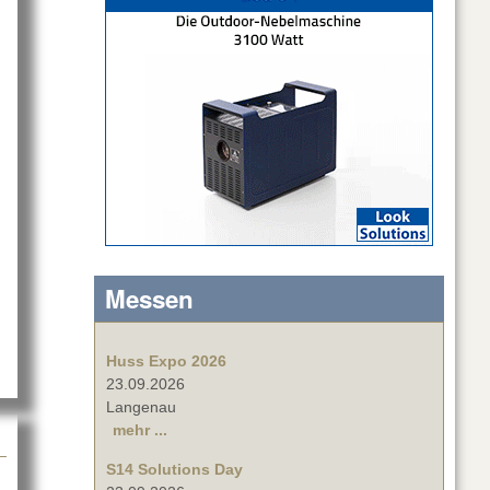
bout LCPRO AURON ONE 20
Messen
Huss Expo 2026
23.09.2026
Langenau
mehr ...
S14 Solutions Day