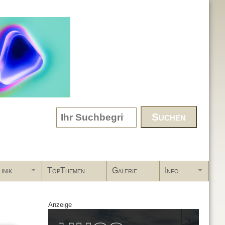
Search form
hnik
TopThemen
Galerie
Info
Anzeige