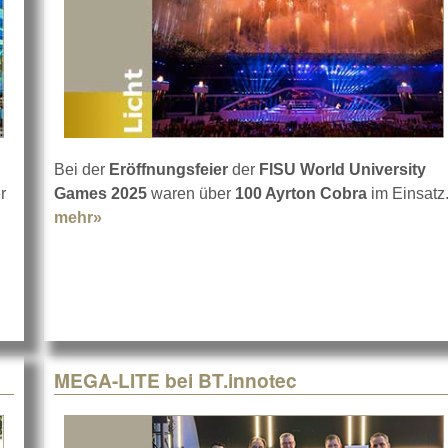
Bei der
Eröffnungsfeier
der
FISU World University
r
Games 2025
waren über
100 Ayrton Cobra
im Einsatz
 Ochsenbraterei auf der Wies'n
mehr»
about Cologne Hunters mit Ayrton Cobra
l
MEGA-LITE bei BT.innotec