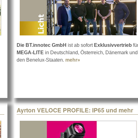
Die BT.innotec GmbH
ist ab sofort
Exklusivvertrieb
fü
MEGA-LITE
in Deutschland, Österreich, Dänemark und
d Nando 502 bei rat rental
den Benelux-Staaten.
mehr»
about MEGA-LITE bei BT
Ayrton VELOCE PROFILE: IP65 und mehr