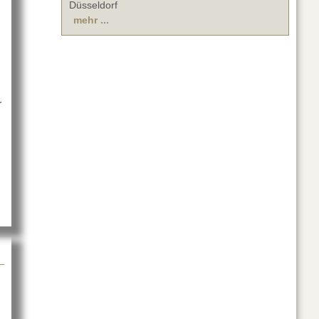
Düsseldorf
mehr ...
r
.innotec