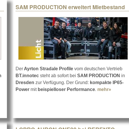
SAM PRODUCTION erweitert Mietbestand
Der
Ayrton Stradale Profile
vom deutschen Vertrieb
n
BT.innotec
steht ab sofort bei
SAM PRODUCTION
in
ut LCPRO AURON BEAM IP
Dresden
zur Verfügung. Der Grund:
kompakte IP65-
Power
mit
beispielloser Performance
.
mehr»
about S