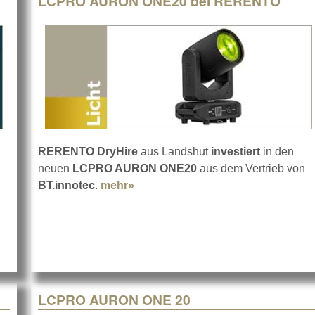
LCPRO AURON ONE20 bei RERENTO
RERENTO DryHire
aus Landshut
investiert
in den
neuen
LCPRO AURON ONE20
aus dem Vertrieb von
RO EROC bei MABO Eventtechnik
BT.innotec
.
mehr»
about LCPRO AURON ONE20 be
LCPRO AURON ONE 20