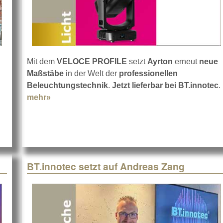
Mit dem
VELOCE PROFILE
setzt
Ayrton
erneut
neue
Maßstäbe
in der Welt der
professionellen
n Rivale Profile bei Zink
Beleuchtungstechnik
.
Jetzt lieferbar bei BT.innotec
.
mehr»
about Ayrton VELOCE PROFILE: IP65 und me
BT.innotec setzt auf Andreas Zang