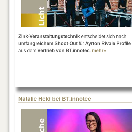
Zink-Veranstaltungstechnik
entscheidet sich nach
umfangreichem Shoot-Out
für
Ayrton Rivale Profile
aus dem
Vertrieb von BT.innotec
.
mehr»
about Ayrto
Natalie Held bei BT.innotec