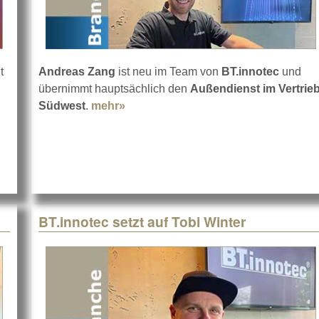
t
Andreas Zang
ist neu im Team von
BT.innotec
und
ld bei BT.innotec
übernimmt hauptsächlich den
Außendienst im Vertrie
Südwest
.
mehr»
about BT.innotec setzt auf Andreas
BT.innotec setzt auf Tobi Winter