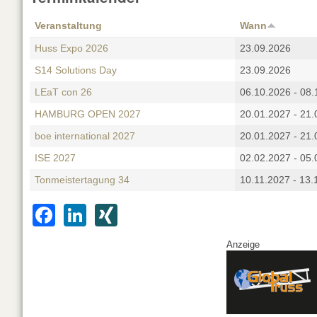
Veranstaltung
Wann
Huss Expo 2026
23.09.2026
S14 Solutions Day
23.09.2026
LEaT con 26
06.10.2026
-
08.
HAMBURG OPEN 2027
20.01.2027
-
21.
boe international 2027
20.01.2027
-
21.
ISE 2027
02.02.2027
-
05.
Tonmeistertagung 34
10.11.2027
-
13.
F
Li
XI
a
n
N
Anzeige
c
k
G
e
e
b
dI