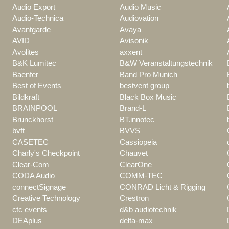
Audio Export
Audio Music
Audio-Technica
Audiovation
Avantgarde
Avaya
AVID
Avisonik
Avolites
axxent
B&K Lumitec
B&W Veranstaltungstechnik
Baenfer
Band Pro Munich
Best of Events
bestvent group
Bildkraft
Black Box Music
BRAINPOOL
Brand-L
Brunckhorst
BT.innotec
bvft
BVVS
CASETEC
Cassiopeia
Charly's Checkpoint
Chauvet
Clear-Com
ClearOne
CODA Audio
COMM-TEC
connectSignage
CONRAD Licht & Rigging
Creative Technology
Crestron
ctc events
d&b audiotechnik
DEAplus
delta-max