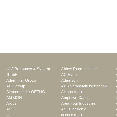
a/c/t Beratungs & System
Abbey Road Institute
GmbH
AC Event
Adam Hall Group
Adamson
AED group
AES Veranstaltungstechnik
Akademie der OETHG
Alcons Audio
AMBION
Amptown Cases
Arcus
Area Four Industries
ASC
ASL Electronic
ateis
atlantic audio