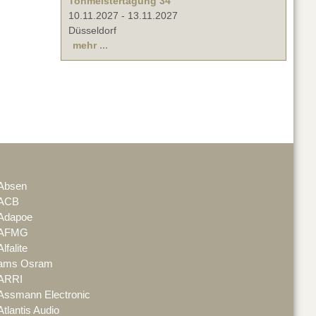
Tonmeistertagung 34
10.11.2027
-
13.11.2027
Düsseldorf
mehr ...
Absen
ACB
Adapoe
AFMG
Alfalite
ams Osram
ARRI
Assmann Electronic
Atlantis Audio