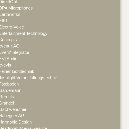
DirectOut
DPA Microphones
Earthworks
EIKI
Electro-Voice
Entertainment Technology
Concepts
event it AG
Event*Integrator
EVI Audio
eyevis
Feiner Lichttechnik
flashlight Veranstaltungstechnik
Fotoboden
Gardemann
Gerriets
Grandel
Gschwendtner
Habegger AG
Harmonic Design
Headroom Media Service