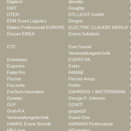
Digitech
dimedis
DMT
Doughty
DTEN
DTL LICHT GmbH
EFM Event Logistics
Ehrgeiz
Elation Professional EUROPE
ELECTRIC CLAUDIO MERLO
s
Encore EMEA
Enova Solutions
ETC
Euro Sound
Veranstaltungstechnik
Eventworx
EVERS PA
Exposive
Extes
Faital Pro
FAMAB
Fischer
Fischer Amps
Focusrite
Fohhn
FunTech Innovation
GAHRENS + BATTERMANN
Genelec
George P. Johnson
GLP
GO4IT!
Groh-P.A.
gruppe20
Veranstaltungstechnik
Guest-One
HAMKE Event-Technik
HARMAN Professional
HB-Laser
HDwireless