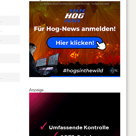
..
..
..
..
Anzeige