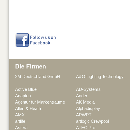
Die Firmen
2M Deutschland GmbH
A&O Lighting Technology
Active Blue
AD-Systems
Adapteo
Adder
Agentur für Markenträume
AK Media
Allen & Heath
Alphadisplay
AMX
APWPT
artlife
artlogic Crewpool
Astera
ATEC Pro