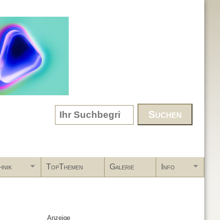
Search form
hnik
TopThemen
Galerie
Info
Anzeige