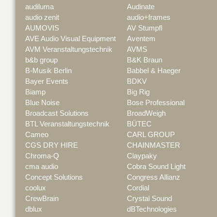
audiluma
Audinate
audio zenit
audio+frames
AUMOVIS
AV Stumpfl
AVE Audio Visual Equipment
Aventem
AVM Veranstaltungstechnik
AVMS
b&b group
B&K Braun
B-Musik Berlin
Babbel & Haeger
Bayer Events
BDKV
Biamp
Big Rig
Blue Noise
Bose Professional
Broadcast Solutions
BroadWeigh
BTL Veranstaltungstechnik
BÜTEC
Cameo
CARL GROUP
CGS DRY HIRE
CHAINMASTER
Chroma-Q
Claypaky
cma audio
Cobra Sound Light
Concept Solutions
Congress Allianz
coolux
Cordial
CrewBrain
Crystal Sound
dblux
dBTechnologies