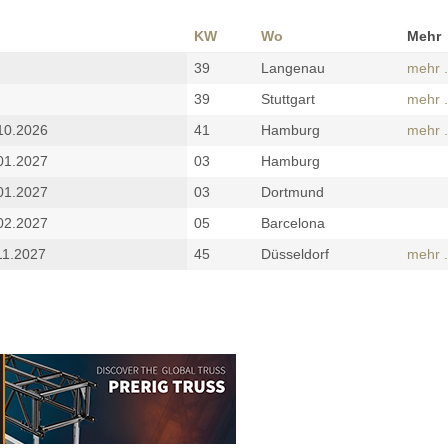
KW
Wo
Mehr
39
Langenau
mehr .
39
Stuttgart
mehr .
10.2026
41
Hamburg
mehr .
01.2027
03
Hamburg
01.2027
03
Dortmund
02.2027
05
Barcelona
11.2027
45
Düsseldorf
mehr .