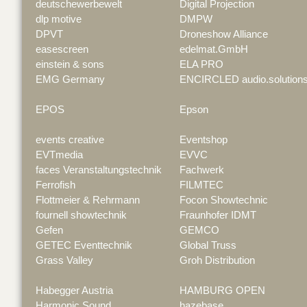
deutschewerbewelt
Digital Projection
dlp motive
DMPW
DPVT
Droneshow Alliance
easescreen
edelmat.GmbH
einstein & sons
ELA PRO
EMG Germany
ENCIRCLED audio.solution
EPOS
Epson
events creative
Eventshop
EVTmedia
EVVC
faces Veranstaltungstechnik
Fachwerk
Ferrofish
FILMTEC
Flottmeier & Rehrmann
Focon Showtechnic
fournell showtechnik
Fraunhofer IDMT
Gefen
GEMCO
GETEC Eventtechnik
Global Truss
Grass Valley
Groh Distribution
Habegger Austria
HAMBURG OPEN
Harmonic Sound
hazebase