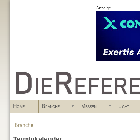
Anzeige
www.DieReferenz.de
Home
Branche
Messen
Licht
Branche
You are here
Terminkalender