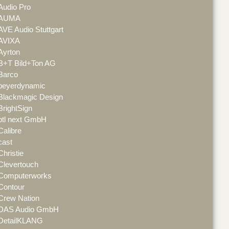
Audio Pro
AUMA
AVE Audio Stuttgart
AVIXA
Ayrton
B+T Bild+Ton AG
Barco
beyerdynamic
Blackmagic Design
BrightSign
btl next GmbH
Calibre
cast
Christie
Clevertouch
Computerworks
Contour
Crew Nation
DAS Audio GmbH
DetailKLANG