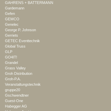
GAHRENS + BATTERMANN
Gardemann
Gefen
GEMCO
Genelec
George P. Johnson
Gerriets
GETEC Eventtechnik
Global Truss
GLP
GO4IT!
Grandel
Grass Valley
Groh Distribution
Groh-P.A.
Veranstaltungstechnik
gruppe20
Gschwendtner
Guest-One
Habegger AG