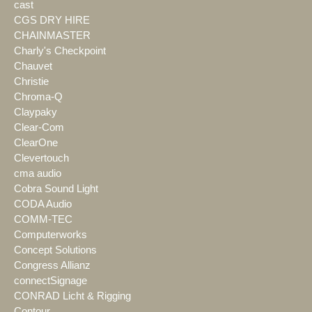
cast
CGS DRY HIRE
CHAINMASTER
Charly's Checkpoint
Chauvet
Christie
Chroma-Q
Claypaky
Clear-Com
ClearOne
Clevertouch
cma audio
Cobra Sound Light
CODA Audio
COMM-TEC
Computerworks
Concept Solutions
Congress Allianz
connectSignage
CONRAD Licht & Rigging
Contour