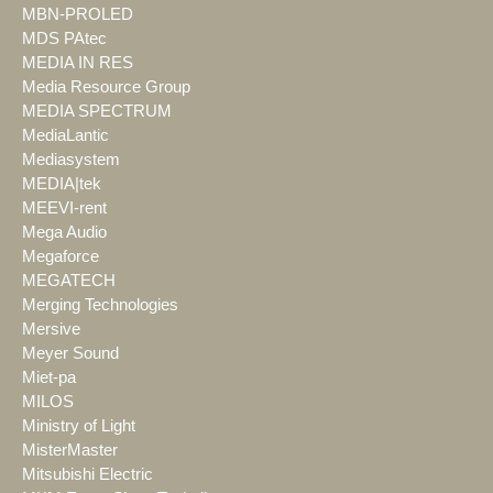
MBN-PROLED
MDS PAtec
MEDIA IN RES
Media Resource Group
MEDIA SPECTRUM
MediaLantic
Mediasystem
MEDIA|tek
MEEVI-rent
Mega Audio
Megaforce
MEGATECH
Merging Technologies
Mersive
Meyer Sound
Miet-pa
MILOS
Ministry of Light
MisterMaster
Mitsubishi Electric