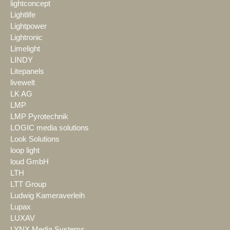
lightconcept
Lightlife
Lightpower
Lightronic
Limelight
LINDY
Litepanels
livewelt
LK AG
LMP
LMP Pyrotechnik
LOGIC media solutions
Look Solutions
loop light
loud GmbH
LTH
LTT Group
Ludwig Kameraverleih
Lupax
LUXAV
LYNX Media Systems