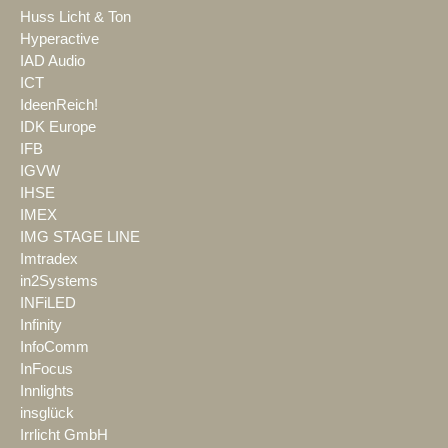
Huss Licht & Ton
Hyperactive
IAD Audio
ICT
IdeenReich!
IDK Europe
IFB
IGVW
IHSE
IMEX
IMG STAGE LINE
Imtradex
in2Systems
INFiLED
Infinity
InfoComm
InFocus
Innlights
insglück
Irrlicht GmbH