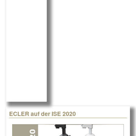
c
k
G
e
e
b
dI
o
n
o
k
ECLER auf der ISE 2020