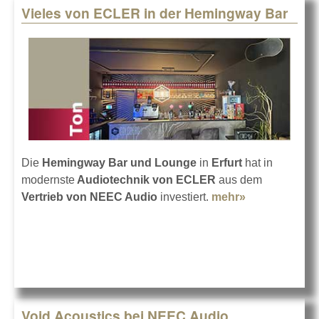
Vieles von ECLER in der Hemingway Bar
Die
Hemingway Bar und Lounge
in
Erfurt
hat in
modernste
Audiotechnik von ECLER
aus dem
Vertrieb von NEEC Audio
investiert.
mehr»
about Vieles
von ECLER
in der
Hemingway
Bar
Void Acoustics bei NEEC Audio