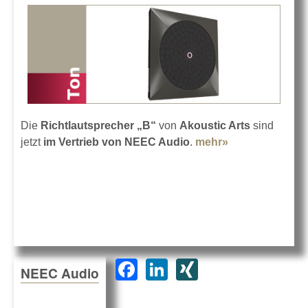
Die
Richtlautsprecher „B“
von
Akoustic Arts
sind
jetzt
im Vertrieb von NEEC Audio
.
mehr»
about NEEC
Audio vertreibt
Akoustic Arts
F
Li
XI
NEEC Audio
a
n
N