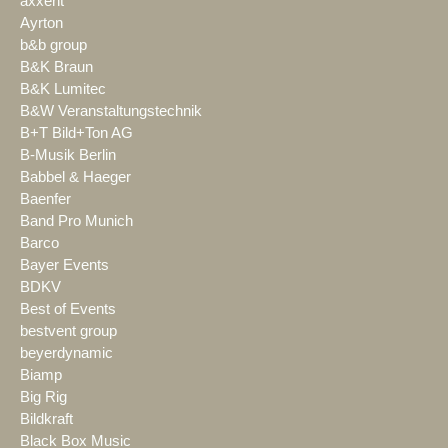
axxent
Ayrton
b&b group
B&K Braun
B&K Lumitec
B&W Veranstaltungstechnik
B+T Bild+Ton AG
B-Musik Berlin
Babbel & Haeger
Baenfer
Band Pro Munich
Barco
Bayer Events
BDKV
Best of Events
bestvent group
beyerdynamic
Biamp
Big Rig
Bildkraft
Black Box Music