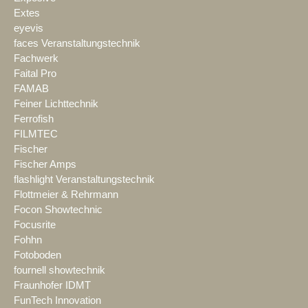
Extes
eyevis
faces Veranstaltungstechnik
Fachwerk
Faital Pro
FAMAB
Feiner Lichttechnik
Ferrofish
FILMTEC
Fischer
Fischer Amps
flashlight Veranstaltungstechnik
Flottmeier & Rehrmann
Focon Showtechnic
Focusrite
Fohhn
Fotoboden
fournell showtechnik
Fraunhofer IDMT
FunTech Innovation