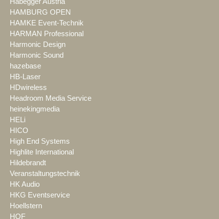
Habegger Austria
HAMBURG OPEN
HAMKE Event-Technik
HARMAN Professional
Harmonic Design
Harmonic Sound
hazebase
HB-Laser
HDwireless
Headroom Media Service
heinekingmedia
HELi
HICO
High End Systems
Highlite International
Hildebrandt
Veranstaltungstechnik
HK Audio
HKG Eventservice
Hoellstern
HOF