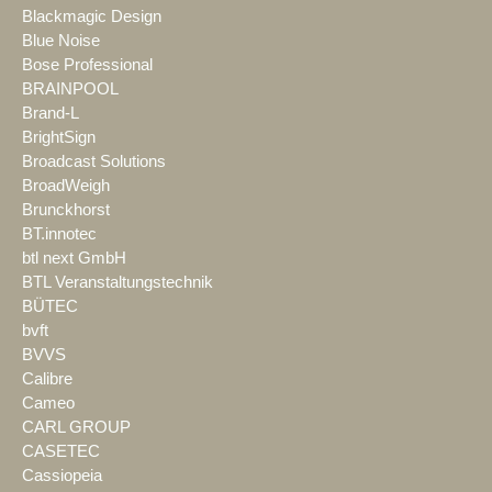
Blackmagic Design
Blue Noise
Bose Professional
BRAINPOOL
Brand-L
BrightSign
Broadcast Solutions
BroadWeigh
Brunckhorst
BT.innotec
btl next GmbH
BTL Veranstaltungstechnik
BÜTEC
bvft
BVVS
Calibre
Cameo
CARL GROUP
CASETEC
Cassiopeia