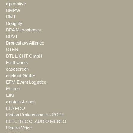
dlp motive
DMPW
DMT
Doughty
DPA Microphones
DPVT
Droneshow Alliance
DTEN
DTL LICHT GmbH
Earthworks
easescreen
edelmat.GmbH
EFM Event Logistics
Ehrgeiz
EIKI
einstein & sons
ELA PRO
Elation Professional EUROPE
ELECTRIC CLAUDIO MERLO
Electro-Voice