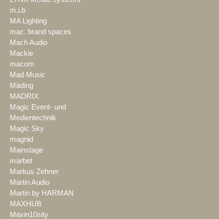
m.i.b
MA Lighting
mac. brand spaces
Mach Audio
Mackie
macom
Mad Music
Mäding
MADRIX
Magic Event- und
Medientechnik
Magic Sky
magnid
Mainstage
marbet
Markus Zehner
Martin Audio
Martin by HARMAN
MAXHUB
Maxin10sity