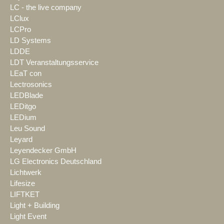
LC - the live company
LClux
LCPro
LD Systems
LDDE
LDT Veranstaltungsservice
LEaT con
Lectrosonics
LEDBlade
LEDitgo
LEDium
Leu Sound
Leyard
Leyendecker GmbH
LG Electronics Deutschland
Lichtwerk
Lifesize
LIFTKET
Light + Building
Light Event