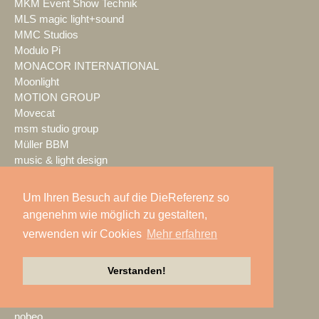
MKM Event Show Technik
MLS magic light+sound
MMC Studios
Modulo Pi
MONACOR INTERNATIONAL
Moonlight
MOTION GROUP
Movecat
msm studio group
Müller BBM
music & light design
MUTEC
NEC Display Solutions
Um Ihren Besuch auf die DieReferenz so
NEEC Audio
angenehm wie möglich zu gestalten,
Neumann&Müller
verwenden wir Cookies
Mehr erfahren
Neumann.Berlin
Nexo
NicLen
Verstanden!
NIEMEIER Event Tools
NIYU.productions
nobeo