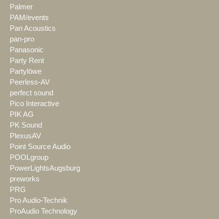
Palmer
PAM/events
Pan Acoustics
pan-pro
Panasonic
Party Rent
Partylöwe
Peerless-AV
perfect sound
Pico Interactive
PIK AG
PK Sound
PlexusAV
Point Source Audio
POOLgroup
PowerLightsAugsburg
preworks
PRG
Pro Audio-Technik
ProAudio Technology