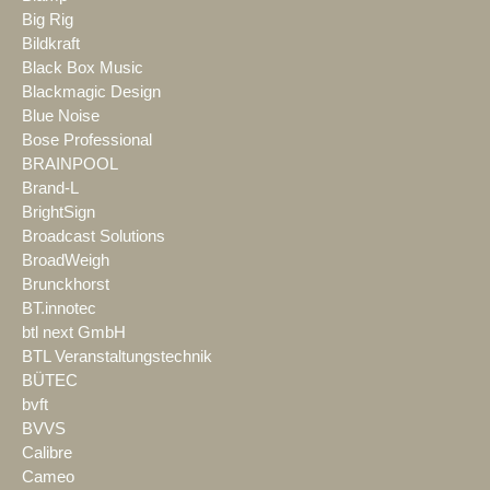
Big Rig
Bildkraft
Black Box Music
Blackmagic Design
Blue Noise
Bose Professional
BRAINPOOL
Brand-L
BrightSign
Broadcast Solutions
BroadWeigh
Brunckhorst
BT.innotec
btl next GmbH
BTL Veranstaltungstechnik
BÜTEC
bvft
BVVS
Calibre
Cameo