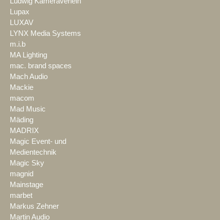
Ludwig Kameraverleih
Lupax
LUXAV
LYNX Media Systems
m.i.b
MA Lighting
mac. brand spaces
Mach Audio
Mackie
macom
Mad Music
Mäding
MADRIX
Magic Event- und
Medientechnik
Magic Sky
magnid
Mainstage
marbet
Markus Zehner
Martin Audio