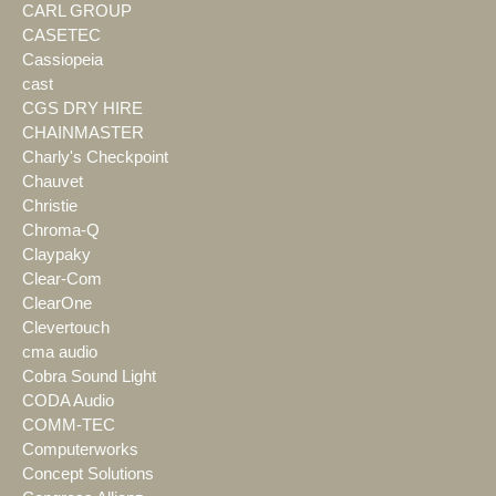
CARL GROUP
CASETEC
Cassiopeia
cast
CGS DRY HIRE
CHAINMASTER
Charly's Checkpoint
Chauvet
Christie
Chroma-Q
Claypaky
Clear-Com
ClearOne
Clevertouch
cma audio
Cobra Sound Light
CODA Audio
COMM-TEC
Computerworks
Concept Solutions