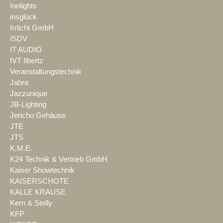
Innlights
insglück
Irrlicht GmbH
ISDV
IT AUDIO
IVT Ilbertz
Veranstaltungstechnik
Jabra
Jazzunique
JB-Lighting
Jericho Gehäuse
JTE
JTS
K.M.E.
K24 Technik & Vertrieb GmbH
Kaiser Showtechnik
KAISERSCHOTE
KALLE KRAUSE
Kern & Stelly
KFP