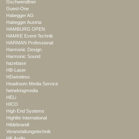
Gschwendtner
Guest-One
Habegger AG
Habegger Austria
HAMBURG OPEN
HAMKE Event-Technik
HARMAN Professional
Harmonic Design
Harmonic Sound
hazebase
HB-Laser
HDwireless
Headroom Media Service
heinekingmedia
HELi
HICO
High End Systems
Highlite International
Hildebrandt
Veranstaltungstechnik
HK Audio