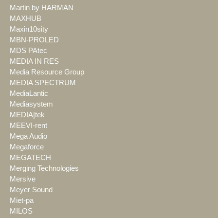
Martin by HARMAN
MAXHUB
Maxin10sity
MBN-PROLED
MDS PAtec
MEDIA IN RES
Media Resource Group
MEDIA SPECTRUM
MediaLantic
Mediasystem
MEDIA|tek
MEEVI-rent
Mega Audio
Megaforce
MEGATECH
Merging Technologies
Mersive
Meyer Sound
Miet-pa
MILOS