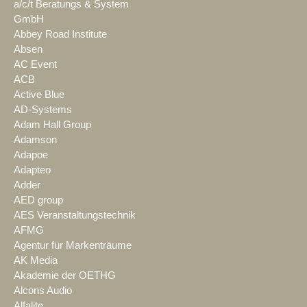
a/c/t Beratungs & System
GmbH
Abbey Road Institute
Absen
AC Event
ACB
Active Blue
AD-Systems
Adam Hall Group
Adamson
Adapoe
Adapteo
Adder
AED group
AES Veranstaltungstechnik
AFMG
Agentur für Markenträume
AK Media
Akademie der OETHG
Alcons Audio
Alfalite