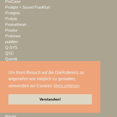
ProCase
Prolight + Sound Frankfurt
Prolights
Prolyte
Promethean
Proske
Protones
publitec
Q-SYS
QSC
Quividi
Qvest
Rain Age
Um Ihren Besuch auf die DieReferenz so
Rauschenberger Catering
angenehm wie möglich zu gestalten,
RCF
verwenden wir Cookies
Mehr erfahren
RENT EVENT TEC
rent4event
RentalNet
Verstanden!
Reprofil
rgb
Riedel