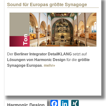
Sound für Europas größte Synagoge
Der
Berliner Integrator DetailKLANG
setzt auf
Lösungen von Harmonic Design
für die
größte
Synagoge Europas
.
mehr»
about Sound für Europas
größte Synagoge
F
Li
XI
Harmonic Design