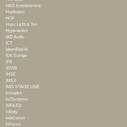
HKG Eventservice
Hoellstern
HOF
Huss Licht & Ton
Hyperactive
IAD Audio
ICT
IdeenReich!
IDK Europe
IFB
IGVW
IHSE
IMEX
IMG STAGE LINE
Imtradex
in2Systems
INFiLED
Infinity
InfoComm
InFocus