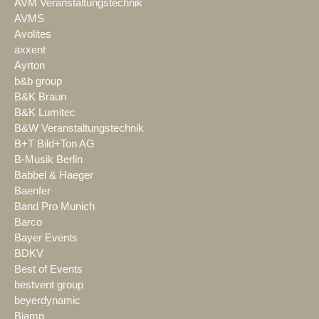
AVM Veranstaltungstechnik
AVMS
Avolites
axxent
Ayrton
b&b group
B&K Braun
B&K Lumitec
B&W Veranstaltungstechnik
B+T Bild+Ton AG
B-Musik Berlin
Babbel & Haeger
Baenfer
Band Pro Munich
Barco
Bayer Events
BDKV
Best of Events
bestvent group
beyerdynamic
Biamp