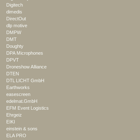
Digitech
dimedis
DirectOut
dlp motive
DMPW
DMT
Doughty
DPA Microphones
DPVT
Droneshow Alliance
DTEN
DTL LICHT GmbH
Earthworks
easescreen
edelmat.GmbH
EFM Event Logistics
Ehrgeiz
EIKI
einstein & sons
ELA PRO