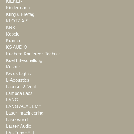
KIEKER
Kindermann
Kling & Freitag
KLOTZ AIS
KNX
Kobold
Kramer
KS AUDIO
Kuchem Konferenz Technik
Kuehl Beschallung
Kultour
Kwick Lights
L-Acoustics
Laauser & Vohl
Lambda Labs
LANG
LANG ACADEMY
Laser Imagineering
Laserworld
Lauten Audio
LAUTundHELL