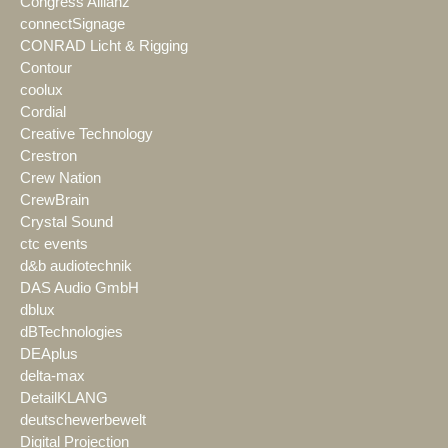
Congress Allianz
connectSignage
CONRAD Licht & Rigging
Contour
coolux
Cordial
Creative Technology
Crestron
Crew Nation
CrewBrain
Crystal Sound
ctc events
d&b audiotechnik
DAS Audio GmbH
dblux
dBTechnologies
DEAplus
delta-max
DetailKLANG
deutschewerbewelt
Digital Projection