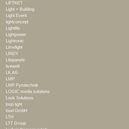
LIFTKET
Light + Building
Light Event
lightconcept
Lightlife
Lightpower
Lightronic
Limelight
LINDY
Litepanels
livewelt
LK AG
LMP
LMP Pyrotechnik
LOGIC media solutions
Look Solutions
loop light
loud GmbH
LTH
LTT Group