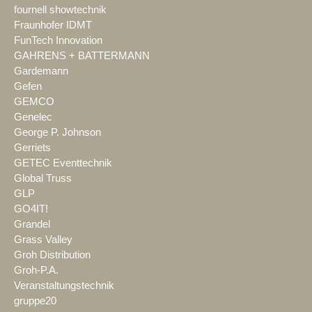
fournell showtechnik
Fraunhofer IDMT
FunTech Innovation
GAHRENS + BATTERMANN
Gardemann
Gefen
GEMCO
Genelec
George P. Johnson
Gerriets
GETEC Eventtechnik
Global Truss
GLP
GO4IT!
Grandel
Grass Valley
Groh Distribution
Groh-P.A.
Veranstaltungstechnik
gruppe20