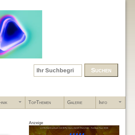
Search form
hnik
TopThemen
Galerie
Info
Anzeige