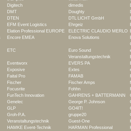
Digitech
dimedis
DMT
Doughty
DTEN
DTL LICHT GmbH
EFM Event Logistics
Ehrgeiz
Elation Professional EUROPE
ELECTRIC CLAUDIO MERLO
s
Encore EMEA
Enova Solutions
ETC
Euro Sound
Veranstaltungstechnik
Eventworx
EVERS PA
Exposive
Extes
Faital Pro
FAMAB
Fischer
Fischer Amps
Focusrite
Fohhn
FunTech Innovation
GAHRENS + BATTERMANN
Genelec
George P. Johnson
GLP
GO4IT!
Groh-P.A.
gruppe20
Veranstaltungstechnik
Guest-One
HAMKE Event-Technik
HARMAN Professional