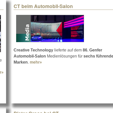
CT beim Automobil-Salon
Creative Technology
lieferte auf dem
86. Genfer
Automobil-Salon
Medienlösungen für
sechs führend
te
Marken
.
mehr»
about CT beim Automobil-Salon
r»
about Philipp Kroll mit dem LEDWash 800