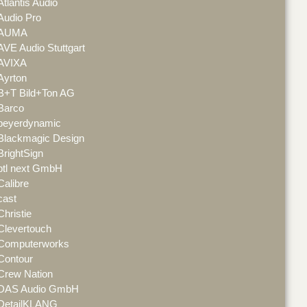
Atlantis Audio
Audio Pro
AUMA
AVE Audio Stuttgart
AVIXA
Ayrton
B+T Bild+Ton AG
Barco
beyerdynamic
Blackmagic Design
BrightSign
btl next GmbH
Calibre
cast
Christie
Clevertouch
Computerworks
Contour
Crew Nation
DAS Audio GmbH
DetailKLANG