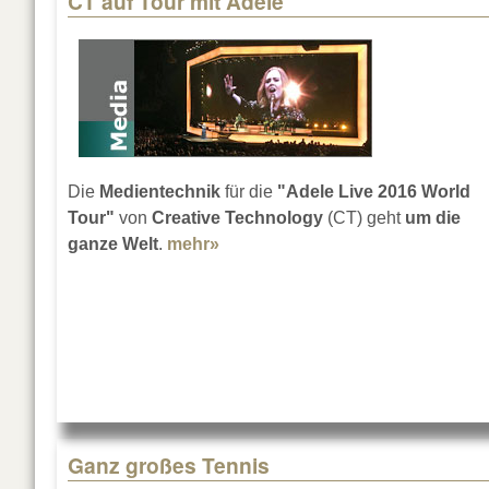
CT auf Tour mit Adele
Die
Medientechnik
für die
"Adele Live 2016 World
Tour"
von
Creative Technology
(CT) geht
um die
ganze Welt
.
mehr»
about CT auf Tour mit Adele
Ganz großes Tennis