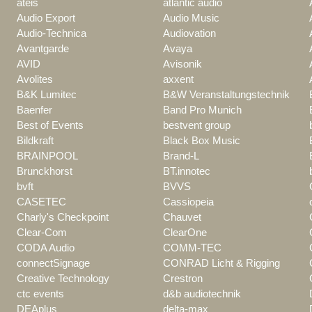
ateis
atlantic audio
Audio Export
Audio Music
Audio-Technica
Audiovation
Avantgarde
Avaya
AVID
Avisonik
Avolites
axxent
B&K Lumitec
B&W Veranstaltungstechnik
Baenfer
Band Pro Munich
Best of Events
bestvent group
Bildkraft
Black Box Music
BRAINPOOL
Brand-L
Brunckhorst
BT.innotec
bvft
BVVS
CASETEC
Cassiopeia
Charly's Checkpoint
Chauvet
Clear-Com
ClearOne
CODA Audio
COMM-TEC
connectSignage
CONRAD Licht & Rigging
Creative Technology
Crestron
ctc events
d&b audiotechnik
DEAplus
delta-max