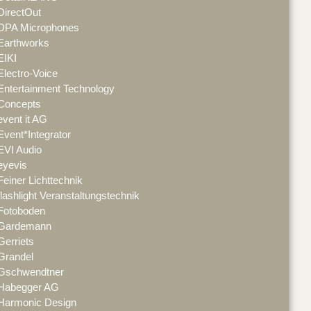
DirectOut
DPA Microphones
Earthworks
EIKI
Electro-Voice
Entertainment Technology
Concepts
event it AG
Event*Integrator
EVI Audio
eyevis
Feiner Lichttechnik
flashlight Veranstaltungstechnik
Fotoboden
Gardemann
Gerriets
Grandel
Gschwendtner
Habegger AG
Harmonic Design