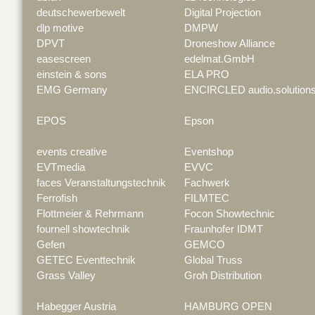
deutschewerbewelt
Digital Projection
dlp motive
DMPW
DPVT
Droneshow Alliance
easescreen
edelmat.GmbH
einstein & sons
ELA PRO
EMG Germany
ENCIRCLED audio.solution
EPOS
Epson
events creative
Eventshop
EVTmedia
EVVC
faces Veranstaltungstechnik
Fachwerk
Ferrofish
FILMTEC
Flottmeier & Rehrmann
Focon Showtechnic
fournell showtechnik
Fraunhofer IDMT
Gefen
GEMCO
GETEC Eventtechnik
Global Truss
Grass Valley
Groh Distribution
Habegger Austria
HAMBURG OPEN