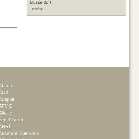
Düsseldorf
mehr ...
Absen
ACB
Adapoe
AFMG
Alfalite
ams Osram
ARRI
Assmann Electronic