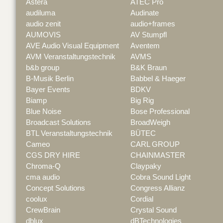
Astera
ATEC Pro
audiluma
Audinate
audio zenit
audio+frames
AUMOVIS
AV Stumpfl
AVE Audio Visual Equipment
Aventem
AVM Veranstaltungstechnik
AVMS
b&b group
B&K Braun
B-Musik Berlin
Babbel & Haeger
Bayer Events
BDKV
Biamp
Big Rig
Blue Noise
Bose Professional
Broadcast Solutions
BroadWeigh
BTL Veranstaltungstechnik
BÜTEC
Cameo
CARL GROUP
CGS DRY HIRE
CHAINMASTER
Chroma-Q
Claypaky
cma audio
Cobra Sound Light
Concept Solutions
Congress Allianz
coolux
Cordial
CrewBrain
Crystal Sound
dblux
dBTechnologies