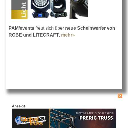
PAM/events
freut sich über
neue Scheinwerfer von
ROBE und LITECRAFT
.
mehr»
about ROBE Robin bei
PAM/events
Anzeige