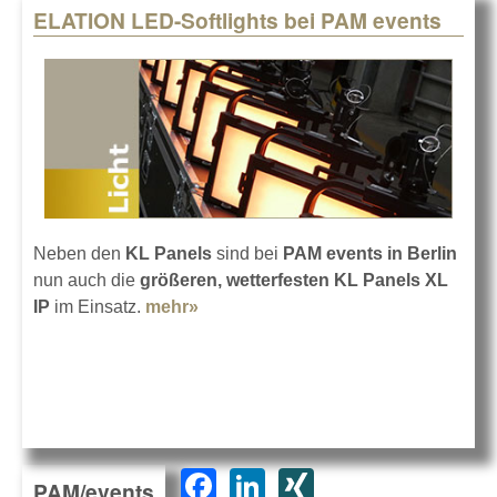
ELATION LED-Softlights bei PAM events
Neben den
KL Panels
sind bei
PAM events in Berlin
nun auch die
größeren, wetterfesten KL Panels XL
IP
im Einsatz.
mehr»
about ELATION LED-Softlights bei
PAM events
F
Li
XI
PAM/events