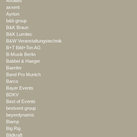
Avolites
axxent
Ayrton
b&b group
B&K Braun
B&K Lumitec
B&W Veranstaltungstechnik
B+T Bild+Ton AG
B-Musik Berlin
Babbel & Haeger
Baenfer
Band Pro Munich
Barco
Bayer Events
BDKV
Best of Events
bestvent group
beyerdynamic
Biamp
Big Rig
Bildkraft