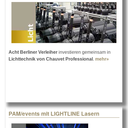
Acht Berliner Verleiher
investieren gemeinsam in
Lichttechnik von Chauvet Professional
.
mehr»
about
Gemein
mit
Chauvet
PAM/events mit LIGHTLINE Lasern