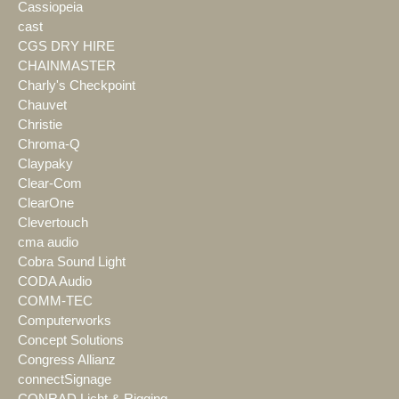
Cassiopeia
cast
CGS DRY HIRE
CHAINMASTER
Charly's Checkpoint
Chauvet
Christie
Chroma-Q
Claypaky
Clear-Com
ClearOne
Clevertouch
cma audio
Cobra Sound Light
CODA Audio
COMM-TEC
Computerworks
Concept Solutions
Congress Allianz
connectSignage
CONRAD Licht & Rigging