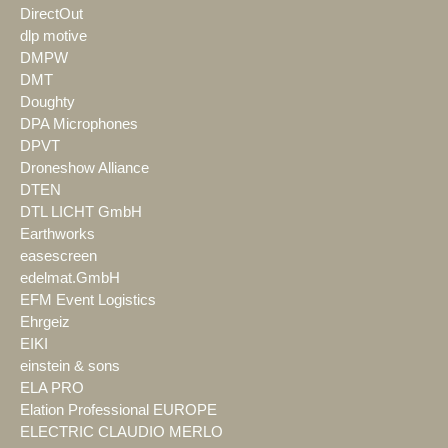
DirectOut
dlp motive
DMPW
DMT
Doughty
DPA Microphones
DPVT
Droneshow Alliance
DTEN
DTL LICHT GmbH
Earthworks
easescreen
edelmat.GmbH
EFM Event Logistics
Ehrgeiz
EIKI
einstein & sons
ELA PRO
Elation Professional EUROPE
ELECTRIC CLAUDIO MERLO