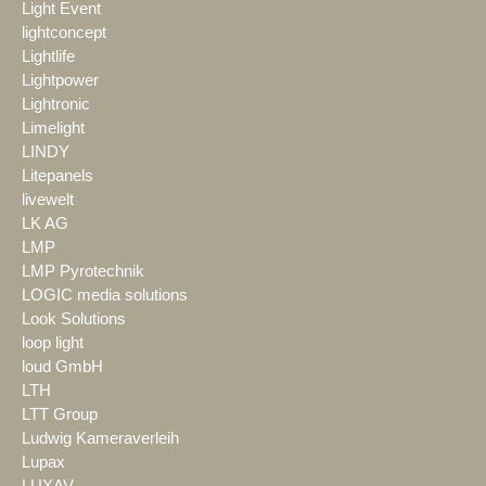
Light Event
lightconcept
Lightlife
Lightpower
Lightronic
Limelight
LINDY
Litepanels
livewelt
LK AG
LMP
LMP Pyrotechnik
LOGIC media solutions
Look Solutions
loop light
loud GmbH
LTH
LTT Group
Ludwig Kameraverleih
Lupax
LUXAV