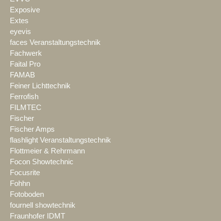
Exposive
Extes
eyevis
faces Veranstaltungstechnik
Fachwerk
Faital Pro
FAMAB
Feiner Lichttechnik
Ferrofish
FILMTEC
Fischer
Fischer Amps
flashlight Veranstaltungstechnik
Flottmeier & Rehrmann
Focon Showtechnic
Focusrite
Fohhn
Fotoboden
fournell showtechnik
Fraunhofer IDMT