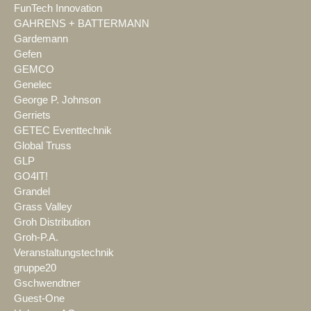
FunTech Innovation
GAHRENS + BATTERMANN
Gardemann
Gefen
GEMCO
Genelec
George P. Johnson
Gerriets
GETEC Eventtechnik
Global Truss
GLP
GO4IT!
Grandel
Grass Valley
Groh Distribution
Groh-P.A.
Veranstaltungstechnik
gruppe20
Gschwendtner
Guest-One