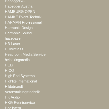
Habegger AG
Habegger Austria
HAMBURG OPEN
HAMKE Event-Technik
HARMAN Professional
Harmonic Design
Harmonic Sound
hazebase
HB-Laser
HDwireless
Headroom Media Service
heinekingmedia
HELi
HICO
High End Systems
Highlite International
Hildebrandt
Veranstaltungstechnik
HK Audio
HKG Eventservice
Hoellstern