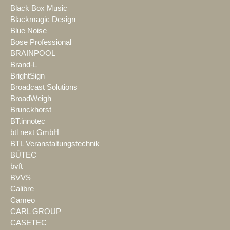
Black Box Music
Blackmagic Design
Blue Noise
Bose Professional
BRAINPOOL
Brand-L
BrightSign
Broadcast Solutions
BroadWeigh
Brunckhorst
BT.innotec
btl next GmbH
BTL Veranstaltungstechnik
BÜTEC
bvft
BVVS
Calibre
Cameo
CARL GROUP
CASETEC