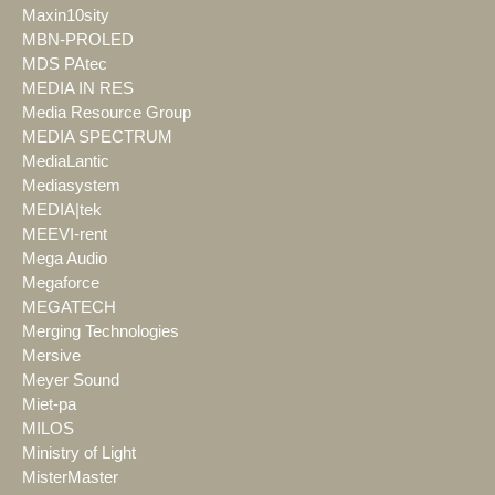
Maxin10sity
MBN-PROLED
MDS PAtec
MEDIA IN RES
Media Resource Group
MEDIA SPECTRUM
MediaLantic
Mediasystem
MEDIA|tek
MEEVI-rent
Mega Audio
Megaforce
MEGATECH
Merging Technologies
Mersive
Meyer Sound
Miet-pa
MILOS
Ministry of Light
MisterMaster