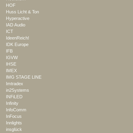
HOF
Huss Licht & Ton
Hyperactive
IAD Audio
ICT
IdeenReich!
IDK Europe
IFB
IGVW
IHSE
IMEX
IMG STAGE LINE
Imtradex
in2Systems
INFiLED
Infinity
InfoComm
InFocus
Innlights
insglück