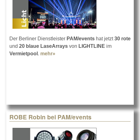
Der Berliner Dienstleister
PAM/events
hat jetzt
30 rote
und
20 blaue LaseArrays
von
LIGHTLINE
im
Vermietpool
.
mehr»
about PAM/events mit LIGHTLINE
Lasern
ROBE Robin bei PAM/events