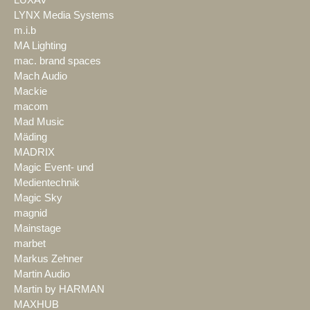
LYNX Media Systems
m.i.b
MA Lighting
mac. brand spaces
Mach Audio
Mackie
macom
Mad Music
Mäding
MADRIX
Magic Event- und
Medientechnik
Magic Sky
magnid
Mainstage
marbet
Markus Zehner
Martin Audio
Martin by HARMAN
MAXHUB