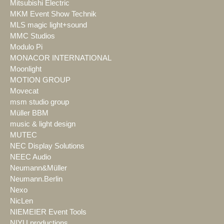
Mitsubishi Electric
MKM Event Show Technik
MLS magic light+sound
MMC Studios
Modulo Pi
MONACOR INTERNATIONAL
Moonlight
MOTION GROUP
Movecat
msm studio group
Müller BBM
music & light design
MUTEC
NEC Display Solutions
NEEC Audio
Neumann&Müller
Neumann.Berlin
Nexo
NicLen
NIEMEIER Event Tools
NIYU.productions