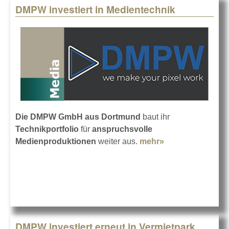
DMPW investiert in Medientechnik
Die DMPW GmbH aus Dortmund
baut ihr
Technikportfolio
für
anspruchsvolle
Medienproduktionen
weiter aus.
mehr»
about DMPW
investiert in
Medientechnik
DMPW investiert erneut in Vermietpark