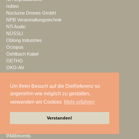
nobeo
Nocturne Drones GmbH
NPB Veranstaltungstechnik
NTi Audio
NÜSSLI
Oblong Industries
Octopus
Oehlbach Kabel
OETHG
OKG-AV
Omron
Optimahl Catering
Um Ihren Besuch auf die DieReferenz so
Optocore
angenehm wie möglich zu gestalten,
ORANGE PRODUCTION DG
OS-VT
verwenden wir Cookies
Mehr erfahren
Otto Events
P2 Veranstaltungstechnik
Verstanden!
PA-Line
Palmer
PAM/events