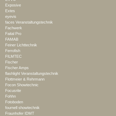
Exposive
Extes
eyevis
faces Veranstaltungstechnik
Fachwerk
Faital Pro
FAMAB
Feiner Lichttechnik
Ferrofish
FILMTEC
Fischer
Fischer Amps
flashlight Veranstaltungstechnik
Flottmeier & Rehrmann
Focon Showtechnic
Focusrite
Fohhn
Fotoboden
fournell showtechnik
Fraunhofer IDMT