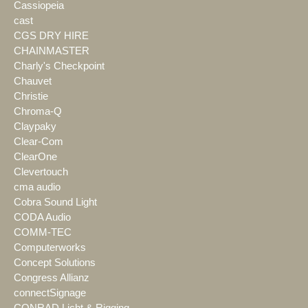
Cassiopeia
cast
CGS DRY HIRE
CHAINMASTER
Charly's Checkpoint
Chauvet
Christie
Chroma-Q
Claypaky
Clear-Com
ClearOne
Clevertouch
cma audio
Cobra Sound Light
CODA Audio
COMM-TEC
Computerworks
Concept Solutions
Congress Allianz
connectSignage
CONRAD Licht & Rigging