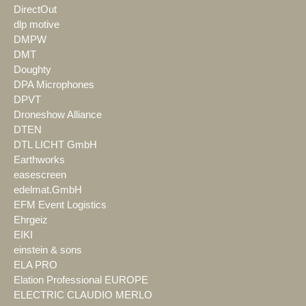
DirectOut
dlp motive
DMPW
DMT
Doughty
DPA Microphones
DPVT
Droneshow Alliance
DTEN
DTL LICHT GmbH
Earthworks
easescreen
edelmat.GmbH
EFM Event Logistics
Ehrgeiz
EIKI
einstein & sons
ELA PRO
Elation Professional EUROPE
ELECTRIC CLAUDIO MERLO