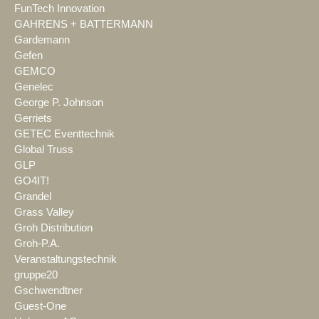
FunTech Innovation
GAHRENS + BATTERMANN
Gardemann
Gefen
GEMCO
Genelec
George P. Johnson
Gerriets
GETEC Eventtechnik
Global Truss
GLP
GO4IT!
Grandel
Grass Valley
Groh Distribution
Groh-P.A.
Veranstaltungstechnik
gruppe20
Gschwendtner
Guest-One