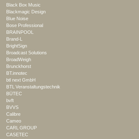
Black Box Music
Blackmagic Design
Blue Noise
Bose Professional
BRAINPOOL
Brand-L
BrightSign
Broadcast Solutions
BroadWeigh
Brunckhorst
BT.innotec
btl next GmbH
BTL Veranstaltungstechnik
BÜTEC
bvft
BVVS
Calibre
Cameo
CARL GROUP
CASETEC