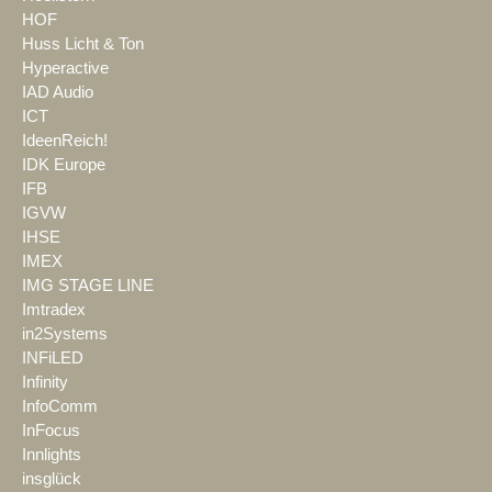
HOF
Huss Licht & Ton
Hyperactive
IAD Audio
ICT
IdeenReich!
IDK Europe
IFB
IGVW
IHSE
IMEX
IMG STAGE LINE
Imtradex
in2Systems
INFiLED
Infinity
InfoComm
InFocus
Innlights
insglück