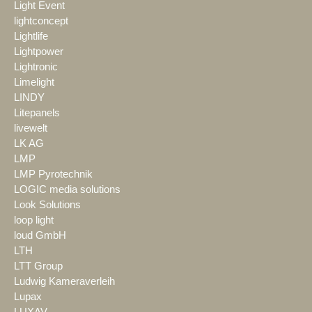
Light Event
lightconcept
Lightlife
Lightpower
Lightronic
Limelight
LINDY
Litepanels
livewelt
LK AG
LMP
LMP Pyrotechnik
LOGIC media solutions
Look Solutions
loop light
loud GmbH
LTH
LTT Group
Ludwig Kameraverleih
Lupax
LUXAV