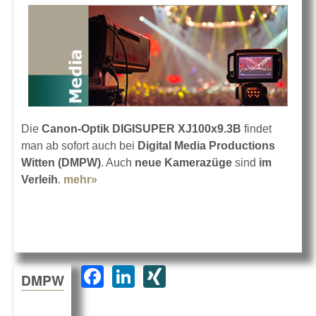
Die
Canon-Optik DIGISUPER XJ100x9.3B
findet
man ab sofort auch bei
Digital Media Productions
Witten (DMPW)
. Auch
neue Kamerazüge
sind
im
Verleih
.
mehr»
about DMPW investiert in Box Lens
XJ100x9.3B
F
Li
XI
DMPW
a
n
N