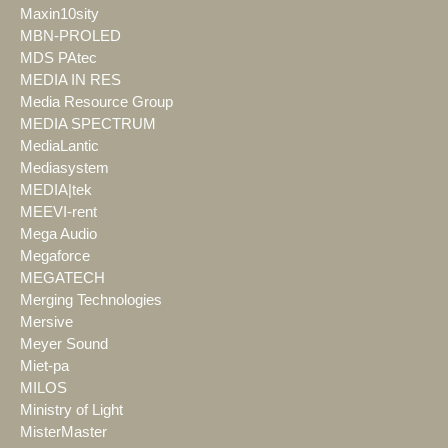
Maxin10sity
MBN-PROLED
MDS PAtec
MEDIA IN RES
Media Resource Group
MEDIA SPECTRUM
MediaLantic
Mediasystem
MEDIA|tek
MEEVI-rent
Mega Audio
Megaforce
MEGATECH
Merging Technologies
Mersive
Meyer Sound
Miet-pa
MILOS
Ministry of Light
MisterMaster