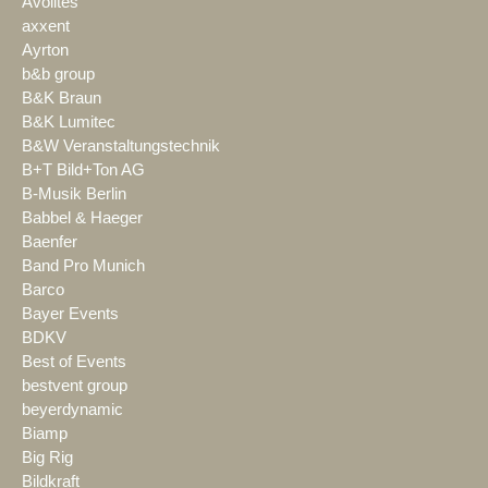
Avolites
axxent
Ayrton
b&b group
B&K Braun
B&K Lumitec
B&W Veranstaltungstechnik
B+T Bild+Ton AG
B-Musik Berlin
Babbel & Haeger
Baenfer
Band Pro Munich
Barco
Bayer Events
BDKV
Best of Events
bestvent group
beyerdynamic
Biamp
Big Rig
Bildkraft