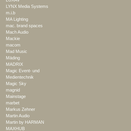
LYNX Media Systems
m.i.b
MA Lighting
mac. brand spaces
Mach Audio
Mackie
macom
Mad Music
Mäding
MADRIX
Magic Event- und
Medientechnik
Magic Sky
magnid
Mainstage
marbet
Markus Zehner
Martin Audio
Martin by HARMAN
MAXHUB