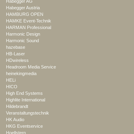
Habegger AG
Habegger Austria
HAMBURG OPEN
HAMKE Event-Technik
HARMAN Professional
Harmonic Design
Harmonic Sound
hazebase
HB-Laser
HDwireless
Headroom Media Service
heinekingmedia
HELi
HICO
High End Systems
Highlite International
Hildebrandt
Veranstaltungstechnik
HK Audio
HKG Eventservice
Hoellstern