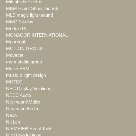
Mitsubishi Electric
MKM Event Show Technik
MLS magic light+sound
MMC Studios
Modulo Pi
MONACOR INTERNATIONAL
Moonlight
MOTION GROUP
Movecat
msm studio group
Müller BBM
music & light design
MUTEC
NEC Display Solutions
NEEC Audio
Neumann&Müller
Neumann.Berlin
Nexo
NicLen
NIEMEIER Event Tools
NIYU.productions