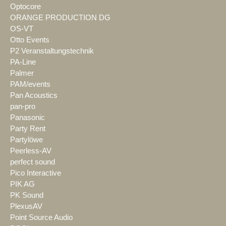
Optocore
ORANGE PRODUCTION DG
OS-VT
Otto Events
P2 Veranstaltungstechnik
PA-Line
Palmer
PAM/events
Pan Acoustics
pan-pro
Panasonic
Party Rent
Partylöwe
Peerless-AV
perfect sound
Pico Interactive
PIK AG
PK Sound
PlexusAV
Point Source Audio