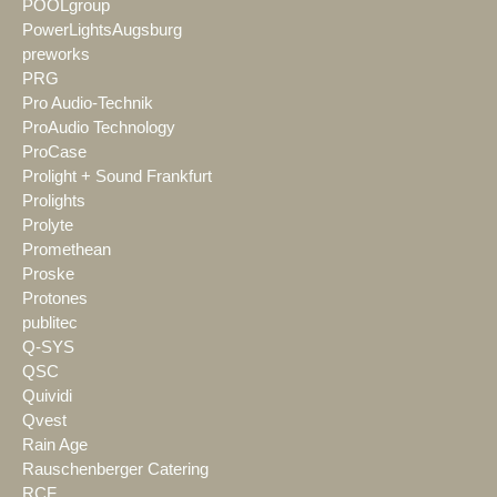
POOLgroup
PowerLightsAugsburg
preworks
PRG
Pro Audio-Technik
ProAudio Technology
ProCase
Prolight + Sound Frankfurt
Prolights
Prolyte
Promethean
Proske
Protones
publitec
Q-SYS
QSC
Quividi
Qvest
Rain Age
Rauschenberger Catering
RCF