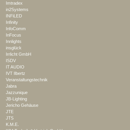
Imtradex
in2Systems
INFiLED
Infinity
InfoComm
InFocus
Innlights
insglück
Irrlicht GmbH
ISDV
IT AUDIO
IVT Ilbertz
Veranstaltungstechnik
Jabra
Jazzunique
JB-Lighting
Jericho Gehäuse
JTE
JTS
K.M.E.