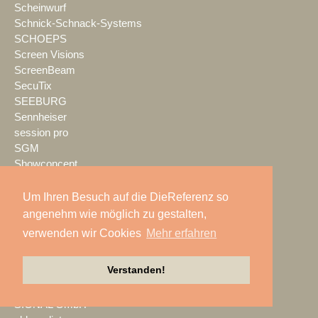
Scheinwurf
Schnick-Schnack-Systems
SCHOEPS
Screen Visions
ScreenBeam
SecuTix
SEEBURG
Sennheiser
session pro
SGM
Showconcept
SHOWEM
Showlight
Um Ihren Besuch auf die DieReferenz so
Showmatrix
angenehm wie möglich zu gestalten,
Showrental
verwenden wir Cookies
Mehr erfahren
Showtec
Showtech
Verstanden!
ShowTex
Shure
SIGNAL GmbH