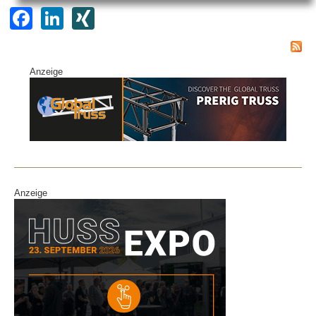
F
Li
XI
a
n
N
c
k
G
Anzeige
e
e
b
dI
o
n
o
k
Anzeige