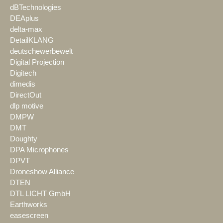
dBTechnologies
DEAplus
delta-max
DetailKLANG
deutschewerbewelt
Digital Projection
Digitech
dimedis
DirectOut
dlp motive
DMPW
DMT
Doughty
DPA Microphones
DPVT
Droneshow Alliance
DTEN
DTL LICHT GmbH
Earthworks
easescreen