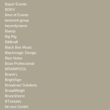
Bayer Events
BDKV
Best of Events
bestvent group
beyerdynamic
Biamp
Big Rig
Bildkraft
Black Box Music
Blackmagic Design
Blue Noise
Bose Professional
BRAINPOOL
Brand-L
BrightSign
Broadcast Solutions
BroadWeigh
Brunckhorst
BT.innotec
btl next GmbH