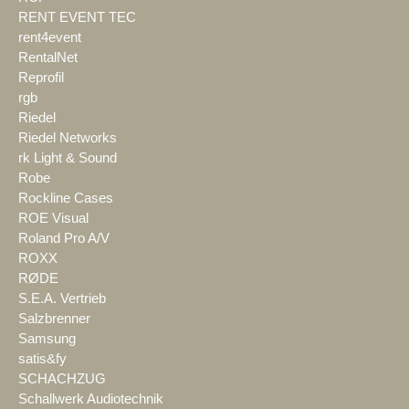
RENT EVENT TEC
rent4event
RentalNet
Reprofil
rgb
Riedel
Riedel Networks
rk Light & Sound
Robe
Rockline Cases
ROE Visual
Roland Pro A/V
ROXX
RØDE
S.E.A. Vertrieb
Salzbrenner
Samsung
satis&fy
SCHACHZUG
Schallwerk Audiotechnik