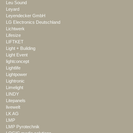
Leu Sound
Leyard
Leyendecker GmbH
LG Electronics Deutschland
Lichtwerk
Lifesize
LIFTKET
Light + Building
Light Event
lightconcept
Lightlife
Lightpower
Lightronic
Limelight
LINDY
Litepanels
livewelt
LK AG
LMP
LMP Pyrotechnik