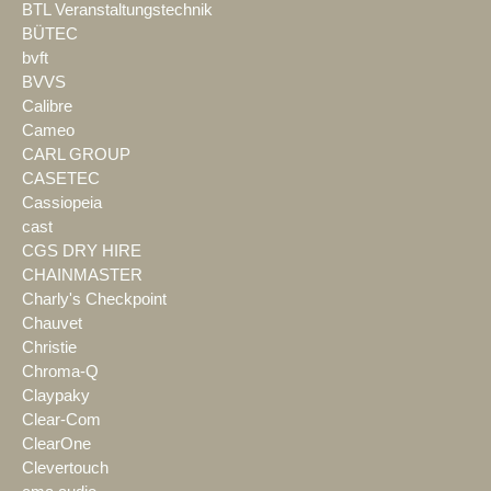
BTL Veranstaltungstechnik
BÜTEC
bvft
BVVS
Calibre
Cameo
CARL GROUP
CASETEC
Cassiopeia
cast
CGS DRY HIRE
CHAINMASTER
Charly's Checkpoint
Chauvet
Christie
Chroma-Q
Claypaky
Clear-Com
ClearOne
Clevertouch