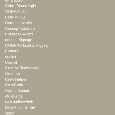
cma audio
Cobra Sound Light
CODA Audio
COMM-TEC
Computerworks
Concept Solutions
Congress Allianz
connectSignage
CONRAD Licht & Rigging
Contour
coolux
Cordial
Creative Technology
Crestron
Crew Nation
CrewBrain
Crystal Sound
ctc events
d&b audiotechnik
DAS Audio GmbH
dblux