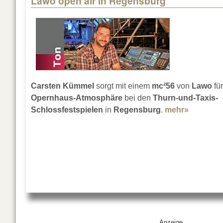
Lawo open air in Regensburg
Carsten Kümmel
sorgt mit einem
mc²56
von
Lawo
für
Opernhaus-Atmosphäre
bei den
Thurn-und-Taxis-
Schlossfestspielen
in
Regensburg
.
mehr»
about La
Anzeige