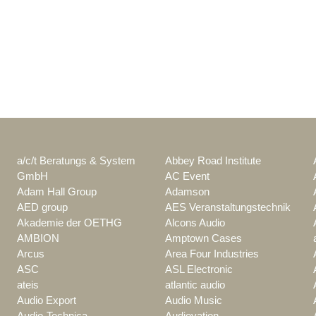
a/c/t Beratungs & System
Abbey Road Institute
GmbH
AC Event
Adam Hall Group
Adamson
AED group
AES Veranstaltungstechnik
Akademie der OETHG
Alcons Audio
AMBION
Amptown Cases
Arcus
Area Four Industries
ASC
ASL Electronic
ateis
atlantic audio
Audio Export
Audio Music
Audio-Technica
Audiovation