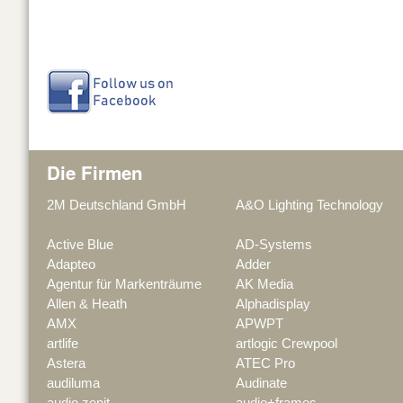
Die Firmen
2M Deutschland GmbH
A&O Lighting Technology
Active Blue
AD-Systems
Adapteo
Adder
Agentur für Markenträume
AK Media
Allen & Heath
Alphadisplay
AMX
APWPT
artlife
artlogic Crewpool
Astera
ATEC Pro
audiluma
Audinate
audio zenit
audio+frames