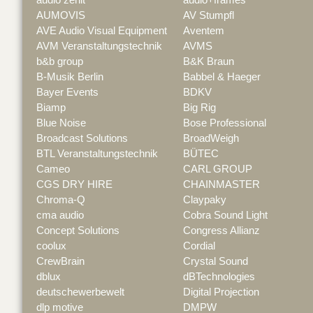
AUMOVIS
AV Stumpfl
AVE Audio Visual Equipment
Aventem
AVM Veranstaltungstechnik
AVMS
b&b group
B&K Braun
B-Musik Berlin
Babbel & Haeger
Bayer Events
BDKV
Biamp
Big Rig
Blue Noise
Bose Professional
Broadcast Solutions
BroadWeigh
BTL Veranstaltungstechnik
BÜTEC
Cameo
CARL GROUP
CGS DRY HIRE
CHAINMASTER
Chroma-Q
Claypaky
cma audio
Cobra Sound Light
Concept Solutions
Congress Allianz
coolux
Cordial
CrewBrain
Crystal Sound
dblux
dBTechnologies
deutschewerbewelt
Digital Projection
dlp motive
DMPW