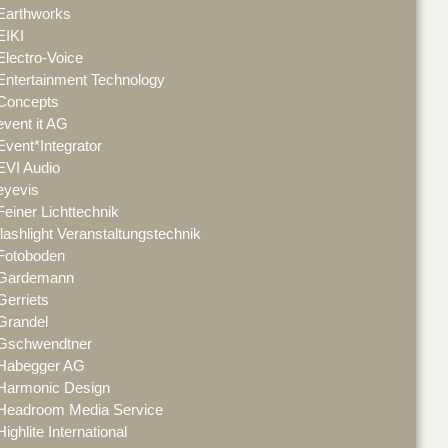
Earthworks
EIKI
Electro-Voice
Entertainment Technology
Concepts
event it AG
Event*Integrator
EVI Audio
eyevis
Feiner Lichttechnik
flashlight Veranstaltungstechnik
Fotoboden
Gardemann
Gerriets
Grandel
Gschwendtner
Habegger AG
Harmonic Design
Headroom Media Service
Highlite International