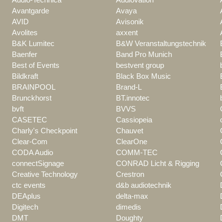
Avantgarde
Avaya
AVID
Avisonik
Avolites
axxent
B&K Lumitec
B&W Veranstaltungstechnik
Baenfer
Band Pro Munich
Best of Events
bestvent group
Bildkraft
Black Box Music
BRAINPOOL
Brand-L
Brunckhorst
BT.innotec
bvft
BVVS
CASETEC
Cassiopeia
Charly's Checkpoint
Chauvet
Clear-Com
ClearOne
CODA Audio
COMM-TEC
connectSignage
CONRAD Licht & Rigging
Creative Technology
Crestron
ctc events
d&b audiotechnik
DEAplus
delta-max
Digitech
dimedis
DMT
Doughty