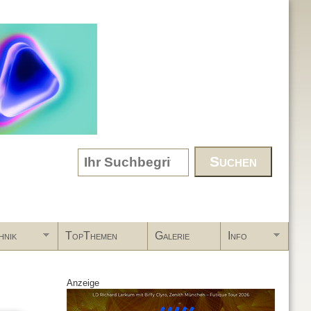
Search form
hnik
TopThemen
Galerie
Info
Anzeige