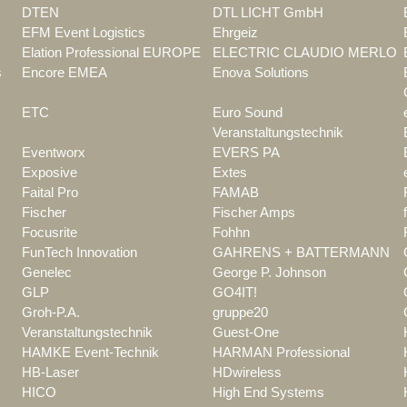
DTEN
DTL LICHT GmbH
EFM Event Logistics
Ehrgeiz
Elation Professional EUROPE
ELECTRIC CLAUDIO MERLO
s
Encore EMEA
Enova Solutions
ETC
Euro Sound
Veranstaltungstechnik
Eventworx
EVERS PA
Exposive
Extes
Faital Pro
FAMAB
Fischer
Fischer Amps
Focusrite
Fohhn
FunTech Innovation
GAHRENS + BATTERMANN
Genelec
George P. Johnson
GLP
GO4IT!
Groh-P.A.
gruppe20
Veranstaltungstechnik
Guest-One
HAMKE Event-Technik
HARMAN Professional
HB-Laser
HDwireless
HICO
High End Systems