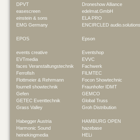
DPVT
Droneshow Alliance
easescreen
edelmat.GmbH
einstein & sons
ELA PRO
EMG Germany
ENCIRCLED audio.solution
EPOS
Epson
events creative
Eventshop
EVTmedia
EVVC
faces Veranstaltungstechnik
Fachwerk
Ferrofish
FILMTEC
Flottmeier & Rehrmann
Focon Showtechnic
fournell showtechnik
Fraunhofer IDMT
Gefen
GEMCO
GETEC Eventtechnik
Global Truss
Grass Valley
Groh Distribution
Habegger Austria
HAMBURG OPEN
Harmonic Sound
hazebase
heinekingmedia
HELi