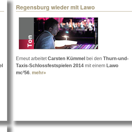
Regensburg wieder mit Lawo
Erneut arbeitet
Carsten Kümmel
bei den
Thurn-und-
el
Taxis-Schlossfestspielen 2014
mit einem
Lawo
ut Pop-Oratorium Luther auf Tour
mc²56
.
mehr»
about Regensburg wieder mit Lawo