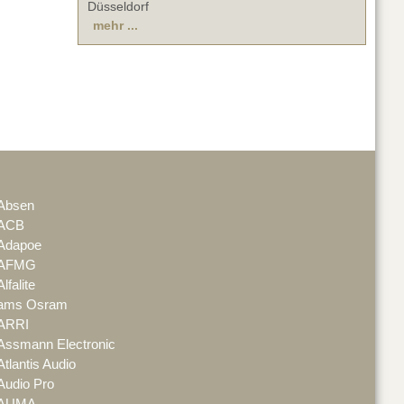
Düsseldorf
mehr ...
Absen
ACB
Adapoe
AFMG
Alfalite
ams Osram
ARRI
Assmann Electronic
Atlantis Audio
Audio Pro
AUMA