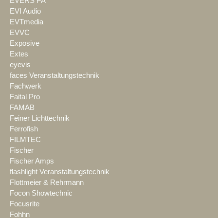
EVERS PA
EVI Audio
EVTmedia
EVVC
Exposive
Extes
eyevis
faces Veranstaltungstechnik
Fachwerk
Faital Pro
FAMAB
Feiner Lichttechnik
Ferrofish
FILMTEC
Fischer
Fischer Amps
flashlight Veranstaltungstechnik
Flottmeier & Rehrmann
Focon Showtechnic
Focusrite
Fohhn