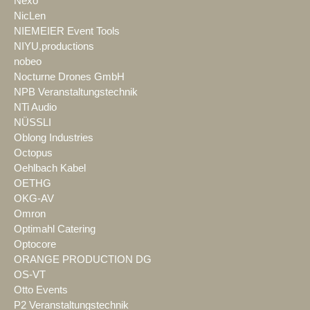
Nexo
NicLen
NIEMEIER Event Tools
NIYU.productions
nobeo
Nocturne Drones GmbH
NPB Veranstaltungstechnik
NTi Audio
NÜSSLI
Oblong Industries
Octopus
Oehlbach Kabel
OETHG
OKG-AV
Omron
Optimahl Catering
Optocore
ORANGE PRODUCTION DG
OS-VT
Otto Events
P2 Veranstaltungstechnik