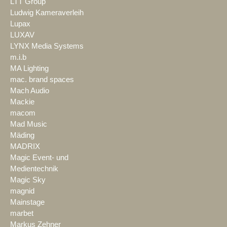
LTT Group
Ludwig Kameraverleih
Lupax
LUXAV
LYNX Media Systems
m.i.b
MA Lighting
mac. brand spaces
Mach Audio
Mackie
macom
Mad Music
Mäding
MADRIX
Magic Event- und
Medientechnik
Magic Sky
magnid
Mainstage
marbet
Markus Zehner