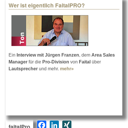
Wer ist eigentlich FaitalPRO?
Ein
Interview mit Jürgen Franzen
, dem
Area Sales
Manager
für die
Pro-Division
von
Faital
über
Lautsprecher
und mehr.
mehr»
about Wer ist eigentlich
FaitalPRO?
F
Li
XI
faitalPro