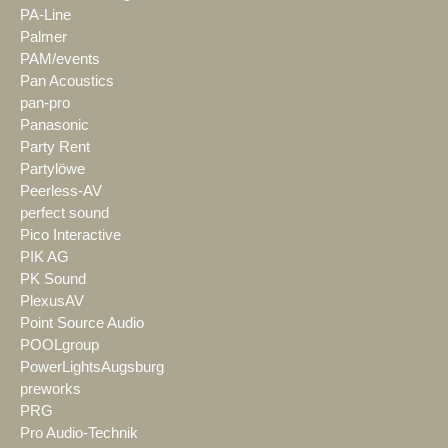
PA-Line
Palmer
PAM/events
Pan Acoustics
pan-pro
Panasonic
Party Rent
Partylöwe
Peerless-AV
perfect sound
Pico Interactive
PIK AG
PK Sound
PlexusAV
Point Source Audio
POOLgroup
PowerLightsAugsburg
preworks
PRG
Pro Audio-Technik