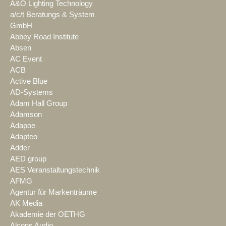
A&O Lighting Technology
a/c/t Beratungs & System
GmbH
Abbey Road Institute
Absen
AC Event
ACB
Active Blue
AD-Systems
Adam Hall Group
Adamson
Adapoe
Adapteo
Adder
AED group
AES Veranstaltungstechnik
AFMG
Agentur für Markenträume
AK Media
Akademie der OETHG
Alcons Audio