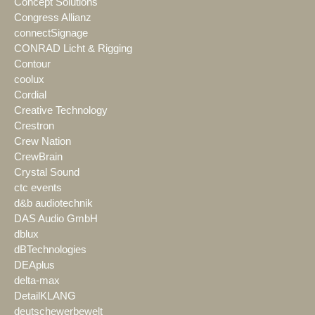
Concept Solutions
Congress Allianz
connectSignage
CONRAD Licht & Rigging
Contour
coolux
Cordial
Creative Technology
Crestron
Crew Nation
CrewBrain
Crystal Sound
ctc events
d&b audiotechnik
DAS Audio GmbH
dblux
dBTechnologies
DEAplus
delta-max
DetailKLANG
deutschewerbewelt