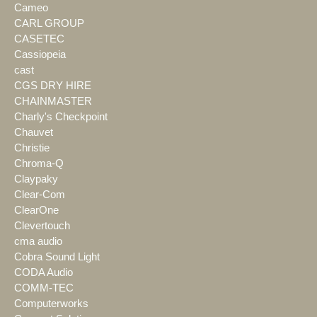
Cameo
CARL GROUP
CASETEC
Cassiopeia
cast
CGS DRY HIRE
CHAINMASTER
Charly's Checkpoint
Chauvet
Christie
Chroma-Q
Claypaky
Clear-Com
ClearOne
Clevertouch
cma audio
Cobra Sound Light
CODA Audio
COMM-TEC
Computerworks