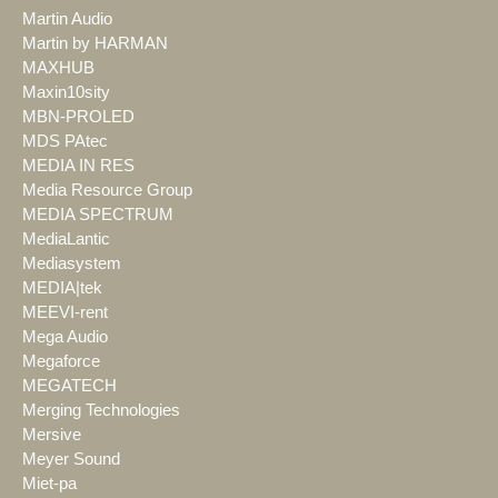
Martin Audio
Martin by HARMAN
MAXHUB
Maxin10sity
MBN-PROLED
MDS PAtec
MEDIA IN RES
Media Resource Group
MEDIA SPECTRUM
MediaLantic
Mediasystem
MEDIA|tek
MEEVI-rent
Mega Audio
Megaforce
MEGATECH
Merging Technologies
Mersive
Meyer Sound
Miet-pa