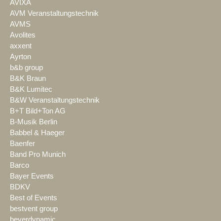
AVIXA
AVM Veranstaltungstechnik
AVMS
Avolites
axxent
Ayrton
b&b group
B&K Braun
B&K Lumitec
B&W Veranstaltungstechnik
B+T Bild+Ton AG
B-Musik Berlin
Babbel & Haeger
Baenfer
Band Pro Munich
Barco
Bayer Events
BDKV
Best of Events
bestvent group
beyerdynamic