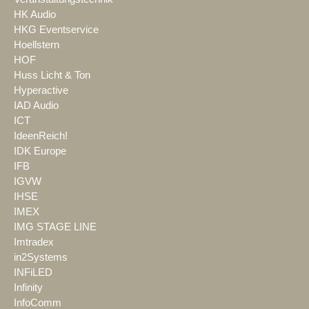
HK Audio
HKG Eventservice
Hoellstern
HOF
Huss Licht & Ton
Hyperactive
IAD Audio
ICT
IdeenReich!
IDK Europe
IFB
IGVW
IHSE
IMEX
IMG STAGE LINE
Imtradex
in2Systems
INFiLED
Infinity
InfoComm