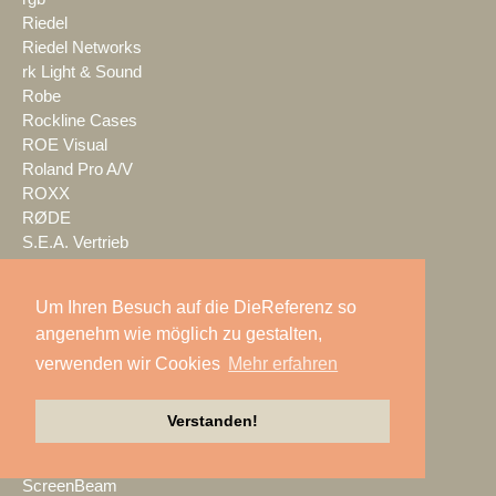
Riedel
Riedel Networks
rk Light & Sound
Robe
Rockline Cases
ROE Visual
Roland Pro A/V
ROXX
RØDE
S.E.A. Vertrieb
Salzbrenner
Samsung
Um Ihren Besuch auf die DieReferenz so
satis&fy
angenehm wie möglich zu gestalten,
SCHACHZUG
verwenden wir Cookies
Mehr erfahren
Schallwerk Audiotechnik
Scheinwurf
Schnick-Schnack-Systems
Verstanden!
SCHOEPS
Screen Visions
ScreenBeam