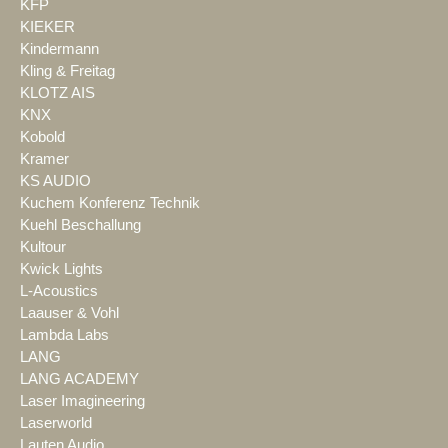
KFP
KIEKER
Kindermann
Kling & Freitag
KLOTZ AIS
KNX
Kobold
Kramer
KS AUDIO
Kuchem Konferenz Technik
Kuehl Beschallung
Kultour
Kwick Lights
L-Acoustics
Laauser & Vohl
Lambda Labs
LANG
LANG ACADEMY
Laser Imagineering
Laserworld
Lauten Audio