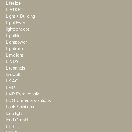
Lifesize
LIFTKET
Light + Building
Light Event
lightconcept
Lightlife
Lightpower
Lightronic
Limelight
LINDY
Litepanels
livewelt
LK AG
LMP
LMP Pyrotechnik
LOGIC media solutions
Look Solutions
loop light
loud GmbH
LTH