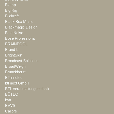
Biamp
Big Rig
Bildkraft
Black Box Music
Blackmagic Design
Blue Noise
Bose Professional
BRAINPOOL
Brand-L
BrightSign
Broadcast Solutions
BroadWeigh
Brunckhorst
BT.innotec
btl next GmbH
BTL Veranstaltungstechnik
BÜTEC
bvft
BVVS
Calibre