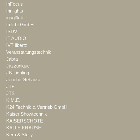
InFocus
Innlights
insglück
Irrlicht GmbH
ISDV
IT AUDIO
IVT Ilbertz
Veranstaltungstechnik
Jabra
Jazzunique
JB-Lighting
Jericho Gehäuse
JTE
JTS
K.M.E.
K24 Technik & Vertrieb GmbH
Kaiser Showtechnik
KAISERSCHOTE
KALLE KRAUSE
Kern & Stelly