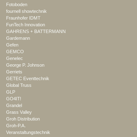
Fotoboden
fournell showtechnik
Fraunhofer IDMT
FunTech Innovation
GAHRENS + BATTERMANN
Gardemann
Gefen
GEMCO
Genelec
George P. Johnson
Gerriets
GETEC Eventtechnik
Global Truss
GLP
GO4IT!
Grandel
Grass Valley
Groh Distribution
Groh-P.A.
Veranstaltungstechnik