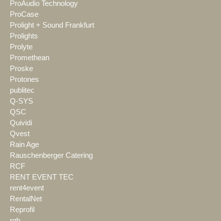
ProAudio Technology
ProCase
Prolight + Sound Frankfurt
Prolights
Prolyte
Promethean
Proske
Protones
publitec
Q-SYS
QSC
Quividi
Qvest
Rain Age
Rauschenberger Catering
RCF
RENT EVENT TEC
rent4event
RentalNet
Reprofil
rgb