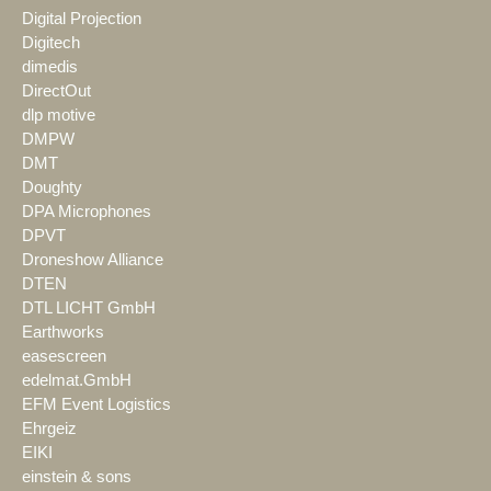
Digital Projection
Digitech
dimedis
DirectOut
dlp motive
DMPW
DMT
Doughty
DPA Microphones
DPVT
Droneshow Alliance
DTEN
DTL LICHT GmbH
Earthworks
easescreen
edelmat.GmbH
EFM Event Logistics
Ehrgeiz
EIKI
einstein & sons