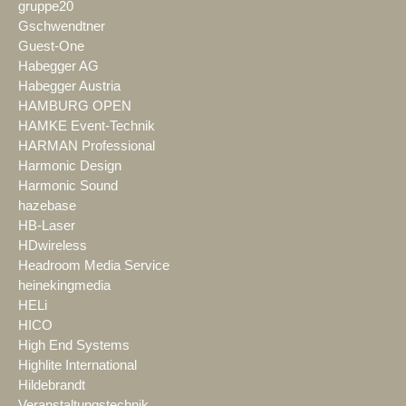
gruppe20
Gschwendtner
Guest-One
Habegger AG
Habegger Austria
HAMBURG OPEN
HAMKE Event-Technik
HARMAN Professional
Harmonic Design
Harmonic Sound
hazebase
HB-Laser
HDwireless
Headroom Media Service
heinekingmedia
HELi
HICO
High End Systems
Highlite International
Hildebrandt
Veranstaltungstechnik