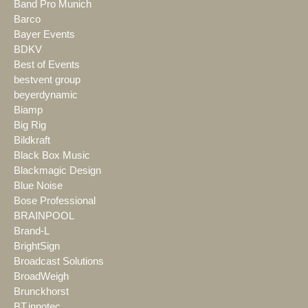
Band Pro Munich
Barco
Bayer Events
BDKV
Best of Events
bestvent group
beyerdynamic
Biamp
Big Rig
Bildkraft
Black Box Music
Blackmagic Design
Blue Noise
Bose Professional
BRAINPOOL
Brand-L
BrightSign
Broadcast Solutions
BroadWeigh
Brunckhorst
BT.innotec