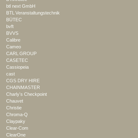
btl next GmbH
BTL Veranstaltungstechnik
BÜTEC
bvft
BVVS
Calibre
Cameo
CARL GROUP
CASETEC
Cassiopeia
cast
CGS DRY HIRE
CHAINMASTER
Charly's Checkpoint
Chauvet
Christie
Chroma-Q
Claypaky
Clear-Com
ClearOne