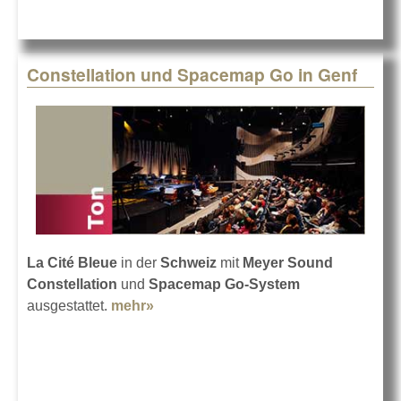
Constellation und Spacemap Go in Genf
La Cité Bleue
in der
Schweiz
mit
Meyer Sound
Constellation
und
Spacemap Go-System
ausgestattet.
mehr»
about Constellation und Spacemap
Go in Genf