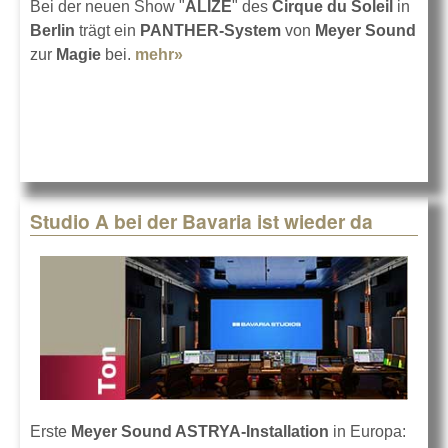
Bei der neuen Show "
ALIZÉ
" des
Cirque du Soleil
in
Berlin
trägt ein
PANTHER-System
von
Meyer Sound
zur
Magie
bei.
mehr»
about PANTHER bei ALIZÉ in
Berlin
Studio A bei der Bavaria ist wieder da
Erste
Meyer Sound ASTRYA-Installation
in Europa: