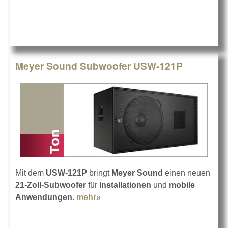
auf der
TMT
2025
Meyer Sound Subwoofer USW-121P
Mit dem
USW-121P
bringt
Meyer Sound
einen neuen
21-Zoll-Subwoofer
für
Installationen
und
mobile
Anwendungen
.
mehr»
about Meyer Sound Subwoofer
USW-121P