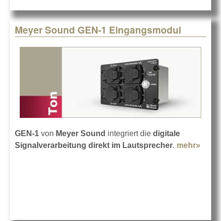
Meyer Sound GEN-1 Eingangsmodul
GEN-1
von
Meyer Sound
integriert die
digitale
Signalverarbeitung direkt im Lautsprecher
.
mehr»
abou
Soun
Eing