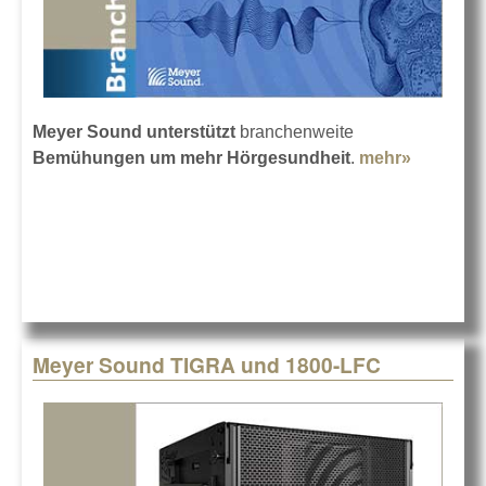
Meyer Sound unterstützt
branchenweite
Bemühungen um mehr Hörgesundheit
.
mehr»
about Me
Hörgesu
mit Meye
Sound
Meyer Sound TIGRA und 1800-LFC