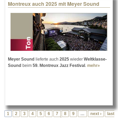
Montreux auch 2025 mit Meyer Sound
Meyer Sound
lieferte auch
2025
wieder
Weltklasse-
Sound
beim
59. Montreux Jazz Festival
.
mehr»
about
Montreu
auch
2025 mit
Meyer
Sound
1
2
3
4
5
6
7
8
9
…
next ›
last