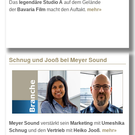
Das
legendäre Studio A
auf dem Gelände
der
Bavaria Film
macht den Auftakt.
mehr»
about Studio
A bei der
Bavaria ist
wieder da
Schnug und Jooß bei Meyer Sound
Meyer Sound
verstärkt sein
Marketing
mit
Umeshika
Schnug
und den
Vertrieb
mit
Heiko Jooß
.
mehr»
about