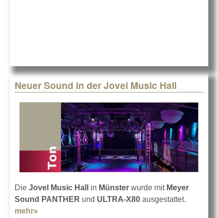
Schnug
und
Jooß
bei
Meyer
Sound
Neuer Sound in der Jovel Music Hall
Die
Jovel Music Hall
in
Münster
wurde mit
Meyer
Sound PANTHER
und
ULTRA-X80
ausgestattet.
mehr»
about Neuer Sound in der Jovel Music Hall