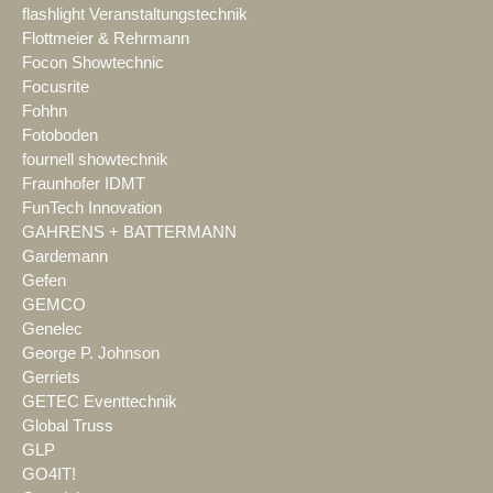
flashlight Veranstaltungstechnik
Flottmeier & Rehrmann
Focon Showtechnic
Focusrite
Fohhn
Fotoboden
fournell showtechnik
Fraunhofer IDMT
FunTech Innovation
GAHRENS + BATTERMANN
Gardemann
Gefen
GEMCO
Genelec
George P. Johnson
Gerriets
GETEC Eventtechnik
Global Truss
GLP
GO4IT!