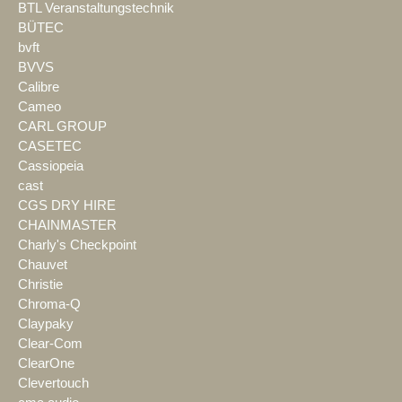
BTL Veranstaltungstechnik
BÜTEC
bvft
BVVS
Calibre
Cameo
CARL GROUP
CASETEC
Cassiopeia
cast
CGS DRY HIRE
CHAINMASTER
Charly's Checkpoint
Chauvet
Christie
Chroma-Q
Claypaky
Clear-Com
ClearOne
Clevertouch