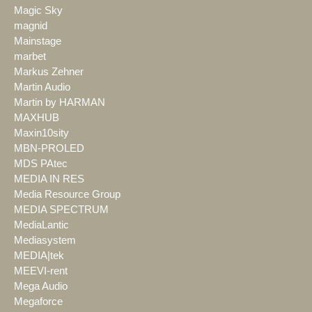
Magic Sky
magnid
Mainstage
marbet
Markus Zehner
Martin Audio
Martin by HARMAN
MAXHUB
Maxin10sity
MBN-PROLED
MDS PAtec
MEDIA IN RES
Media Resource Group
MEDIA SPECTRUM
MediaLantic
Mediasystem
MEDIA|tek
MEEVI-rent
Mega Audio
Megaforce