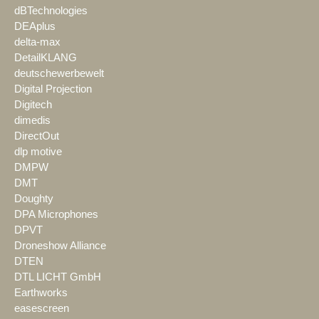
dBTechnologies
DEAplus
delta-max
DetailKLANG
deutschewerbewelt
Digital Projection
Digitech
dimedis
DirectOut
dlp motive
DMPW
DMT
Doughty
DPA Microphones
DPVT
Droneshow Alliance
DTEN
DTL LICHT GmbH
Earthworks
easescreen