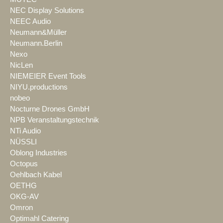
NEC Display Solutions
NEEC Audio
Neumann&Müller
Neumann.Berlin
Nexo
NicLen
NIEMEIER Event Tools
NIYU.productions
nobeo
Nocturne Drones GmbH
NPB Veranstaltungstechnik
NTi Audio
NÜSSLI
Oblong Industries
Octopus
Oehlbach Kabel
OETHG
OKG-AV
Omron
Optimahl Catering