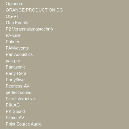
Optocore
ORANGE PRODUCTION DG
OS-VT
Otto Events
P2 Veranstaltungstechnik
PA-Line
Palmer
PAM/events
Pan Acoustics
pan-pro
Panasonic
Party Rent
Partylöwe
Peerless-AV
perfect sound
Pico Interactive
PIK AG
PK Sound
PlexusAV
Point Source Audio