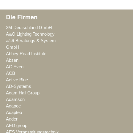
Die Firmen
2M Deutschland GmbH
A&O Lighting Technology
a/c/t Beratungs & System
GmbH
Abbey Road Institute
Absen
AC Event
ACB
Active Blue
AD-Systems
Adam Hall Group
Adamson
Adapoe
Adapteo
Adder
AED group
AES Veranstaltungstechnik