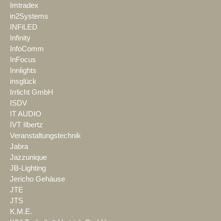
Imtradex
in2Systems
INFiLED
Infinity
InfoComm
InFocus
Innlights
insglück
Irrlicht GmbH
ISDV
IT AUDIO
IVT Ilbertz
Veranstaltungstechnik
Jabra
Jazzunique
JB-Lighting
Jericho Gehäuse
JTE
JTS
K.M.E.