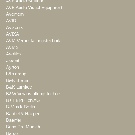
AVE Audio Stuttgart
AVE Audio Visual Equipment
Aventem
AVID
Avisonik
AVIXA
AVM Veranstaltungstechnik
AVMS
Avolites
axxent
Ayrton
b&b group
B&K Braun
B&K Lumitec
B&W Veranstaltungstechnik
B+T Bild+Ton AG
B-Musik Berlin
Babbel & Haeger
Baenfer
Band Pro Munich
Barco