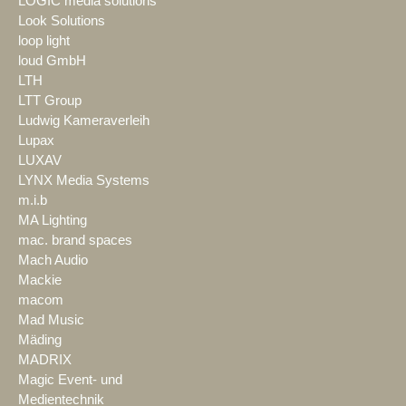
LOGIC media solutions
Look Solutions
loop light
loud GmbH
LTH
LTT Group
Ludwig Kameraverleih
Lupax
LUXAV
LYNX Media Systems
m.i.b
MA Lighting
mac. brand spaces
Mach Audio
Mackie
macom
Mad Music
Mäding
MADRIX
Magic Event- und
Medientechnik