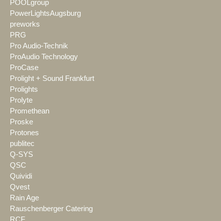
POOLgroup
PowerLightsAugsburg
preworks
PRG
Pro Audio-Technik
ProAudio Technology
ProCase
Prolight + Sound Frankfurt
Prolights
Prolyte
Promethean
Proske
Protones
publitec
Q-SYS
QSC
Quividi
Qvest
Rain Age
Rauschenberger Catering
RCF