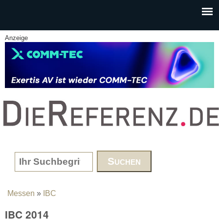
Skip to main content
Anzeige
www.DieReferenz.de
Search form
Messen
»
IBC
You are here
IBC 2014