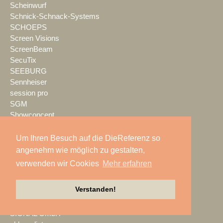
Scheinwurf
Schnick-Schnack-Systems
SCHOEPS
Screen Visions
ScreenBeam
SecuTix
SEEBURG
Sennheiser
session pro
SGM
Showconcept
SHOWEM
Showlight
Um Ihren Besuch auf die DieReferenz so
Showmatrix
angenehm wie möglich zu gestalten,
Showrental
verwenden wir Cookies
Mehr erfahren
Showtec
Showtech
Verstanden!
ShowTex
Shure
SIGNAL GmbH