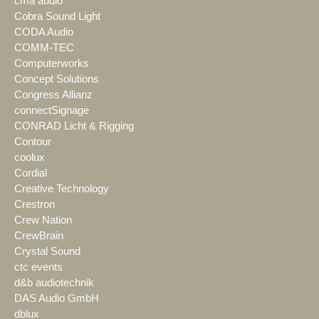
cma audio
Cobra Sound Light
CODA Audio
COMM-TEC
Computerworks
Concept Solutions
Congress Allianz
connectSignage
CONRAD Licht & Rigging
Contour
coolux
Cordial
Creative Technology
Crestron
Crew Nation
CrewBrain
Crystal Sound
ctc events
d&b audiotechnik
DAS Audio GmbH
dblux