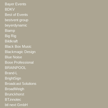
Bayer Events
BDKV
Best of Events
bestvent group
beyerdynamic
Biamp
Big Rig
Bildkraft
Black Box Music
Blackmagic Design
Blue Noise
Bose Professional
BRAINPOOL
Brand-L
BrightSign
Broadcast Solutions
BroadWeigh
Brunckhorst
BT.innotec
btl next GmbH