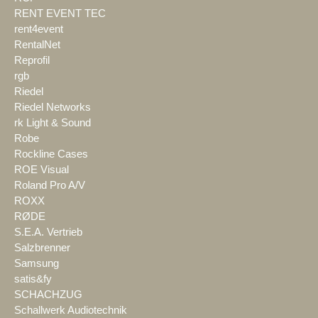
RENT EVENT TEC
rent4event
RentalNet
Reprofil
rgb
Riedel
Riedel Networks
rk Light & Sound
Robe
Rockline Cases
ROE Visual
Roland Pro A/V
ROXX
RØDE
S.E.A. Vertrieb
Salzbrenner
Samsung
satis&fy
SCHACHZUG
Schallwerk Audiotechnik