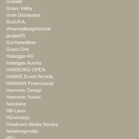
Grandel
Grass Valley
Groh Distribution
Groh-P.A.
Veranstaltungstechnik
gruppe20
Gschwendtner
Guest-One
Habegger AG
Habegger Austria
HAMBURG OPEN
HAMKE Event-Technik
HARMAN Professional
Harmonic Design
Harmonic Sound
hazebase
HB-Laser
HDwireless
Headroom Media Service
heinekingmedia
HELi