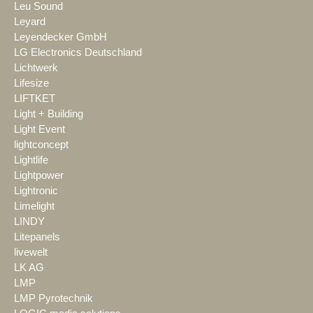
Leu Sound
Leyard
Leyendecker GmbH
LG Electronics Deutschland
Lichtwerk
Lifesize
LIFTKET
Light + Building
Light Event
lightconcept
Lightlife
Lightpower
Lightronic
Limelight
LINDY
Litepanels
livewelt
LK AG
LMP
LMP Pyrotechnik