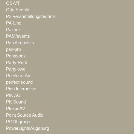
OS-VT
Otto Events
P2 Veranstaltungstechnik
PA-Line
Palmer
PAM/events
Pan Acoustics
pan-pro
Panasonic
Party Rent
Partylöwe
Peerless-AV
perfect sound
Pico Interactive
PIK AG
PK Sound
PlexusAV
Point Source Audio
POOLgroup
PowerLightsAugsburg