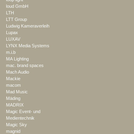
loud GmbH
LTH
LTT Group
Ludwig Kameraverleih
Lupax
LUXAV
LYNX Media Systems
m.i.b
MA Lighting
mac. brand spaces
Mach Audio
Mackie
macom
Mad Music
Mäding
MADRIX
Magic Event- und
Medientechnik
Magic Sky
magnid