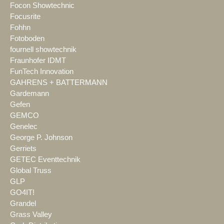
Focon Showtechnic
Focusrite
Fohhn
Fotoboden
fournell showtechnik
Fraunhofer IDMT
FunTech Innovation
GAHRENS + BATTERMANN
Gardemann
Gefen
GEMCO
Genelec
George P. Johnson
Gerriets
GETEC Eventtechnik
Global Truss
GLP
GO4IT!
Grandel
Grass Valley