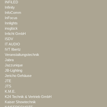
INFiLED
Infinity
InfoComm
InFocus
Innlights
insglück
Irrlicht GmbH
ISDV
IT AUDIO
IVT Ilbertz
Veranstaltungstechnik
Jabra
Jazzunique
JB-Lighting
Jericho Gehäuse
JTE
JTS
K.M.E.
K24 Technik & Vertrieb GmbH
Kaiser Showtechnik