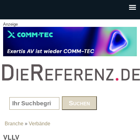
Skip to main content
Anzeige
www.DieReferenz.de
Search form
Branche
»
Verbände
You are here
VLLV