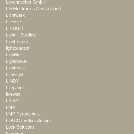
Leyendecker GmbH
LG Electronics Deutschland
Lichtwerk
Lifesize
LIFTKET
Light + Building
Light Event
lightconcept
Lightlife
Lightpower
Lightronic
Limelight
LINDY
Litepanels
livewelt
LK AG
LMP
LMP Pyrotechnik
LOGIC media solutions
Look Solutions
loop light