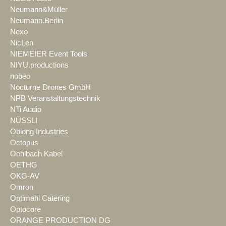
Neumann&Müller
Neumann.Berlin
Nexo
NicLen
NIEMEIER Event Tools
NIYU.productions
nobeo
Nocturne Drones GmbH
NPB Veranstaltungstechnik
NTi Audio
NÜSSLI
Oblong Industries
Octopus
Oehlbach Kabel
OETHG
OKG-AV
Omron
Optimahl Catering
Optocore
ORANGE PRODUCTION DG