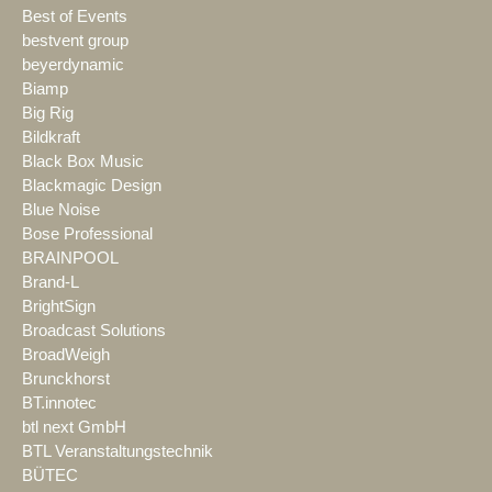
Best of Events
bestvent group
beyerdynamic
Biamp
Big Rig
Bildkraft
Black Box Music
Blackmagic Design
Blue Noise
Bose Professional
BRAINPOOL
Brand-L
BrightSign
Broadcast Solutions
BroadWeigh
Brunckhorst
BT.innotec
btl next GmbH
BTL Veranstaltungstechnik
BÜTEC