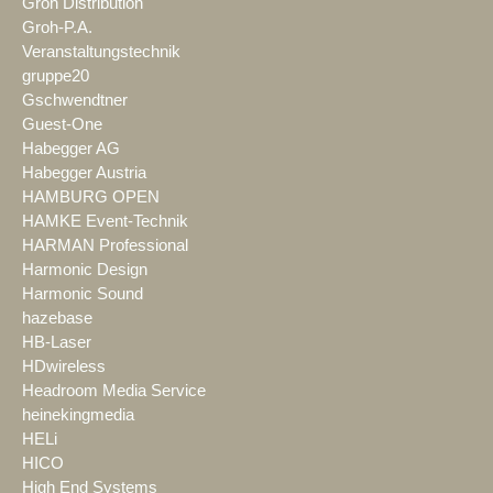
Groh Distribution
Groh-P.A.
Veranstaltungstechnik
gruppe20
Gschwendtner
Guest-One
Habegger AG
Habegger Austria
HAMBURG OPEN
HAMKE Event-Technik
HARMAN Professional
Harmonic Design
Harmonic Sound
hazebase
HB-Laser
HDwireless
Headroom Media Service
heinekingmedia
HELi
HICO
High End Systems