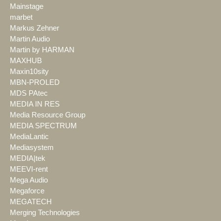
Mainstage
marbet
Markus Zehner
Martin Audio
Martin by HARMAN
MAXHUB
Maxin10sity
MBN-PROLED
MDS PAtec
MEDIA IN RES
Media Resource Group
MEDIA SPECTRUM
MediaLantic
Mediasystem
MEDIA|tek
MEEVI-rent
Mega Audio
Megaforce
MEGATECH
Merging Technologies