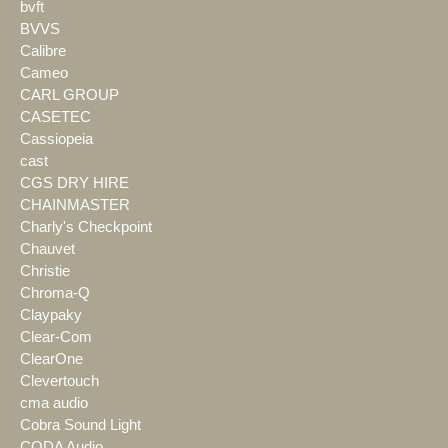
bvft
BVVS
Calibre
Cameo
CARL GROUP
CASETEC
Cassiopeia
cast
CGS DRY HIRE
CHAINMASTER
Charly's Checkpoint
Chauvet
Christie
Chroma-Q
Claypaky
Clear-Com
ClearOne
Clevertouch
cma audio
Cobra Sound Light
CODA Audio