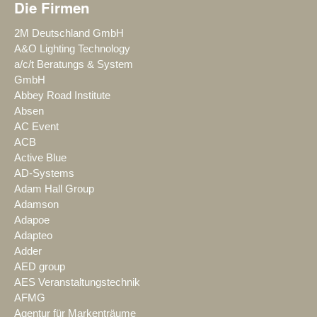
Die Firmen
2M Deutschland GmbH
A&O Lighting Technology
a/c/t Beratungs & System
GmbH
Abbey Road Institute
Absen
AC Event
ACB
Active Blue
AD-Systems
Adam Hall Group
Adamson
Adapoe
Adapteo
Adder
AED group
AES Veranstaltungstechnik
AFMG
Agentur für Markenträume