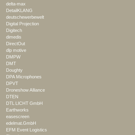
delta-max
DetailKLANG
deutschewerbewelt
Digital Projection
Digitech
dimedis
DirectOut
dlp motive
DMPW
DMT
Doughty
DPA Microphones
DPVT
Droneshow Alliance
DTEN
DTL LICHT GmbH
Earthworks
easescreen
edelmat.GmbH
EFM Event Logistics