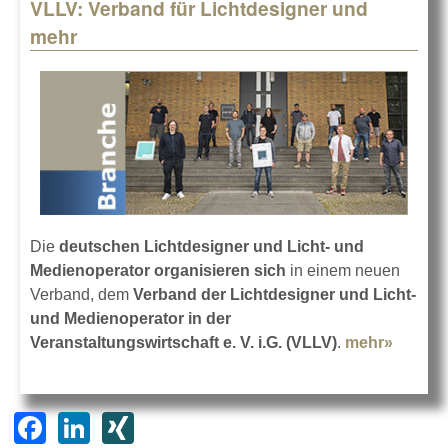
VLLV: Verband für Lichtdesigner und
mehr
Die
deutschen Lichtdesigner und Licht- und
Medienoperator organisieren sich
in einem neuen
Verband, dem
Verband der Lichtdesigner und Licht-
und Medienoperator in der
Veranstaltungswirtschaft e. V. i.G. (VLLV)
.
mehr»
about 
Verban
Lichtd
und me
F
Li
XI