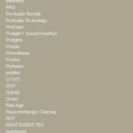
preworks
PRG
Pro Audio-Technik
ProAudio Technology
ProCase
Prolight + Sound Frankfurt
Prolights
Prolyte
Promethean
Proske
Protones
publitec
Q-SYS
QSC
Quividi
Qvest
Rain Age
Rauschenberger Catering
RCF
RENT EVENT TEC
rent4event