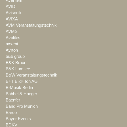
Aventem
AVID
Avisonik
AVIXA
AVM Veranstaltungstechnik
AVMS
Avolites
axxent
Ayrton
b&b group
B&K Braun
B&K Lumitec
B&W Veranstaltungstechnik
B+T Bild+Ton AG
B-Musik Berlin
Babbel & Haeger
Baenfer
Band Pro Munich
Barco
Bayer Events
BDKV