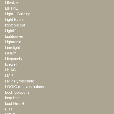
Lifesize
LIFTKET
Light + Building
Light Event
lightconcept
Lightlife
Lightpower
Lightronic
Limelight
LINDY
Litepanels
livewelt
LK AG
LMP
LMP Pyrotechnik
LOGIC media solutions
Look Solutions
loop light
loud GmbH
LTH