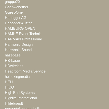
gruppe20
Gschwendtner
Guest-One
Habegger AG
Habegger Austria
HAMBURG OPEN
HAMKE Event-Technik
HARMAN Professional
Harmonic Design
Harmonic Sound
hazebase
HB-Laser
HDwireless
Headroom Media Service
heinekingmedia
HELi
HICO
High End Systems
Highlite International
Hildebrandt
Veranstaltungstechnik