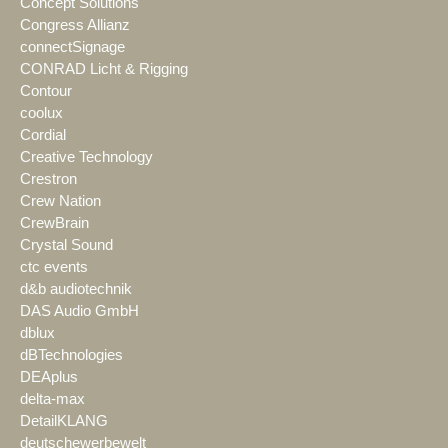
Concept Solutions
Congress Allianz
connectSignage
CONRAD Licht & Rigging
Contour
coolux
Cordial
Creative Technology
Crestron
Crew Nation
CrewBrain
Crystal Sound
ctc events
d&b audiotechnik
DAS Audio GmbH
dblux
dBTechnologies
DEAplus
delta-max
DetailKLANG
deutschewerbewelt