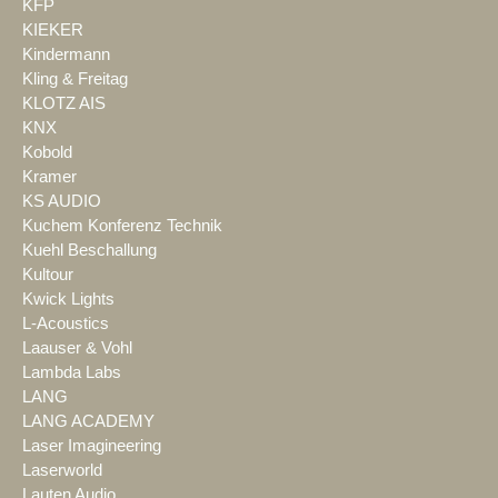
KFP
KIEKER
Kindermann
Kling & Freitag
KLOTZ AIS
KNX
Kobold
Kramer
KS AUDIO
Kuchem Konferenz Technik
Kuehl Beschallung
Kultour
Kwick Lights
L-Acoustics
Laauser & Vohl
Lambda Labs
LANG
LANG ACADEMY
Laser Imagineering
Laserworld
Lauten Audio