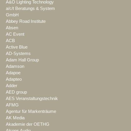
A&O Lighting Technology
a/c/t Beratungs & System
GmbH
Abbey Road Institute
Absen
AC Event
ACB
Active Blue
AD-Systems
Adam Hall Group
Adamson
Adapoe
Adapteo
Adder
AED group
AES Veranstaltungstechnik
AFMG
Agentur für Markenträume
AK Media
Akademie der OETHG
Alcons Audio