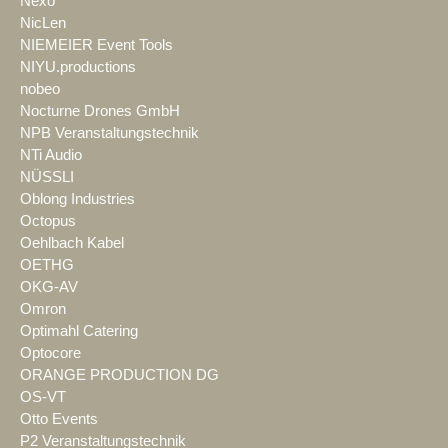
Nexo
NicLen
NIEMEIER Event Tools
NIYU.productions
nobeo
Nocturne Drones GmbH
NPB Veranstaltungstechnik
NTi Audio
NÜSSLI
Oblong Industries
Octopus
Oehlbach Kabel
OETHG
OKG-AV
Omron
Optimahl Catering
Optocore
ORANGE PRODUCTION DG
OS-VT
Otto Events
P2 Veranstaltungstechnik