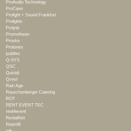
ProAudio Technology
ProCase
Prolight + Sound Frankfurt
Prolights
Prolyte
Promethean
Proske
Protones
publitec
Q-SYS
QSC
Quividi
Qvest
Rain Age
Rauschenberger Catering
RCF
RENT EVENT TEC
rent4event
RentalNet
Reprofil
rgb