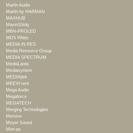
Martin Audio
Martin by HARMAN
MAXHUB
Maxin10sity
MBN-PROLED
MDS PAtec
MEDIA IN RES
Media Resource Group
MEDIA SPECTRUM
MediaLantic
Mediasystem
MEDIA|tek
MEEVI-rent
Mega Audio
Megaforce
MEGATECH
Merging Technologies
Mersive
Meyer Sound
Miet-pa