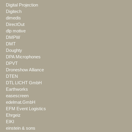
Digital Projection
Digitech
dimedis
DirectOut
dlp motive
DMPW
DMT
Doughty
DPA Microphones
DPVT
Droneshow Alliance
DTEN
DTL LICHT GmbH
Earthworks
easescreen
edelmat.GmbH
EFM Event Logistics
Ehrgeiz
EIKI
einstein & sons