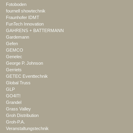
Fotoboden
fournell showtechnik
Fraunhofer IDMT
FunTech Innovation
GAHRENS + BATTERMANN
Gardemann
Gefen
GEMCO
Genelec
George P. Johnson
Gerriets
GETEC Eventtechnik
Global Truss
GLP
GO4IT!
Grandel
Grass Valley
Groh Distribution
Groh-P.A.
Veranstaltungstechnik