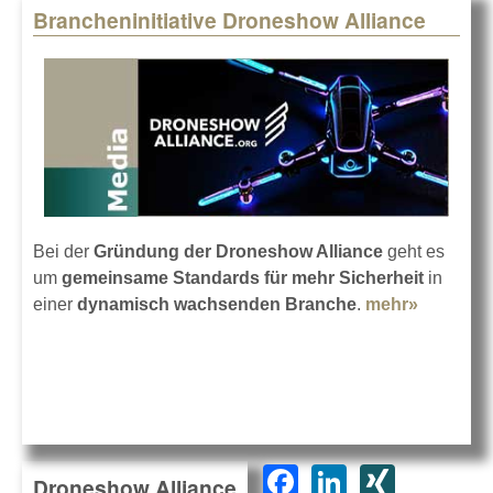
Brancheninitiative Droneshow Alliance
Bei der
Gründung der Droneshow Alliance
geht es
um
gemeinsame Standards für mehr Sicherheit
in
einer
dynamisch wachsenden Branche
.
mehr»
about
Branchen
Drones
Alliance
F
Li
XI
Droneshow Alliance