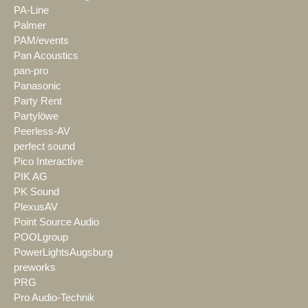
PA-Line
Palmer
PAM/events
Pan Acoustics
pan-pro
Panasonic
Party Rent
Partylöwe
Peerless-AV
perfect sound
Pico Interactive
PIK AG
PK Sound
PlexusAV
Point Source Audio
POOLgroup
PowerLightsAugsburg
preworks
PRG
Pro Audio-Technik