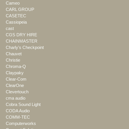
Cameo
CARL GROUP
CASETEC
Cassiopeia
cast
CGS DRY HIRE
CHAINMASTER
Charly's Checkpoint
Chauvet
Christie
Chroma-Q
Claypaky
Clear-Com
ClearOne
Clevertouch
cma audio
Cobra Sound Light
CODA Audio
COMM-TEC
Computerworks