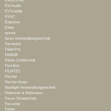
EVERS PA
EVI Audio
EVTmedia
EVVC
Exposive
Extes
eyevis
faces Veranstaltungstechnik
Fachwerk
Faital Pro
FAMAB
Feiner Lichttechnik
Ferrofish
FILMTEC
Fischer
Fischer Amps
flashlight Veranstaltungstechnik
Flottmeier & Rehrmann
Focon Showtechnic
Focusrite
Fohhn