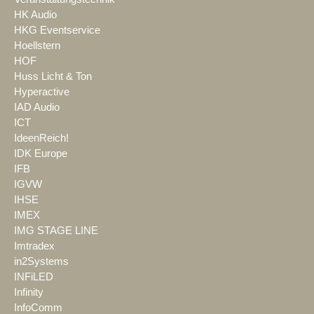
HK Audio
HKG Eventservice
Hoellstern
HOF
Huss Licht & Ton
Hyperactive
IAD Audio
ICT
IdeenReich!
IDK Europe
IFB
IGVW
IHSE
IMEX
IMG STAGE LINE
Imtradex
in2Systems
INFiLED
Infinity
InfoComm