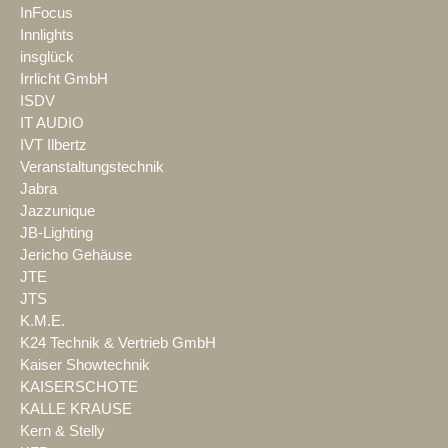
InFocus
Innlights
insglück
Irrlicht GmbH
ISDV
IT AUDIO
IVT Ilbertz
Veranstaltungstechnik
Jabra
Jazzunique
JB-Lighting
Jericho Gehäuse
JTE
JTS
K.M.E.
K24 Technik & Vertrieb GmbH
Kaiser Showtechnik
KAISERSCHOTE
KALLE KRAUSE
Kern & Stelly