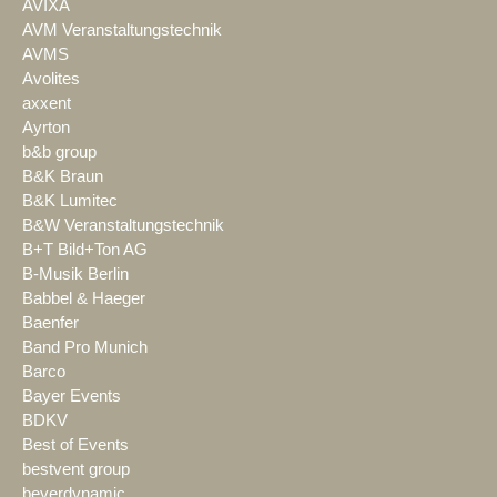
AVIXA
AVM Veranstaltungstechnik
AVMS
Avolites
axxent
Ayrton
b&b group
B&K Braun
B&K Lumitec
B&W Veranstaltungstechnik
B+T Bild+Ton AG
B-Musik Berlin
Babbel & Haeger
Baenfer
Band Pro Munich
Barco
Bayer Events
BDKV
Best of Events
bestvent group
beyerdynamic