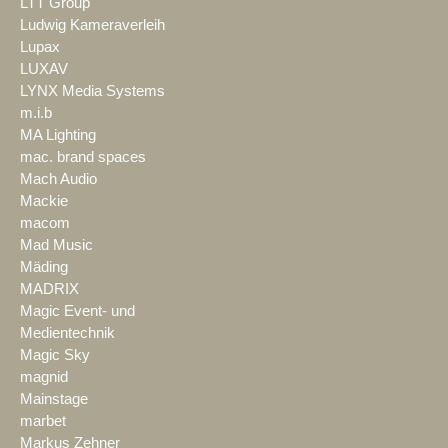
LTT Group
Ludwig Kameraverleih
Lupax
LUXAV
LYNX Media Systems
m.i.b
MA Lighting
mac. brand spaces
Mach Audio
Mackie
macom
Mad Music
Mäding
MADRIX
Magic Event- und
Medientechnik
Magic Sky
magnid
Mainstage
marbet
Markus Zehner