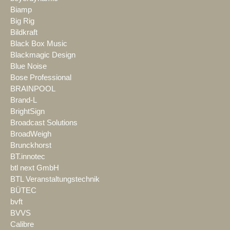
Biamp
Big Rig
Bildkraft
Black Box Music
Blackmagic Design
Blue Noise
Bose Professional
BRAINPOOL
Brand-L
BrightSign
Broadcast Solutions
BroadWeigh
Brunckhorst
BT.innotec
btl next GmbH
BTL Veranstaltungstechnik
BÜTEC
bvft
BVVS
Calibre