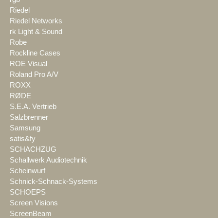
Riedel
Riedel Networks
rk Light & Sound
Robe
Rockline Cases
ROE Visual
Roland Pro A/V
ROXX
RØDE
S.E.A. Vertrieb
Salzbrenner
Samsung
satis&fy
SCHACHZUG
Schallwerk Audiotechnik
Scheinwurf
Schnick-Schnack-Systems
SCHOEPS
Screen Visions
ScreenBeam