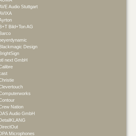
AVE Audio Stuttgart
AVIXA
Ayrton
B+T Bild+Ton AG
Barco
beyerdynamic
Blackmagic Design
BrightSign
btl next GmbH
Calibre
cast
Christie
Clevertouch
Computerworks
Contour
Crew Nation
DAS Audio GmbH
DetailKLANG
DirectOut
DPA Microphones