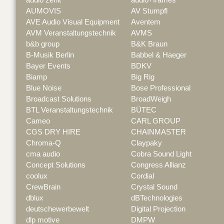
AUMOVIS
AV Stumpfl
AVE Audio Visual Equipment
Aventem
AVM Veranstaltungstechnik
AVMS
b&b group
B&K Braun
B-Musik Berlin
Babbel & Haeger
Bayer Events
BDKV
Biamp
Big Rig
Blue Noise
Bose Professional
Broadcast Solutions
BroadWeigh
BTL Veranstaltungstechnik
BÜTEC
Cameo
CARL GROUP
CGS DRY HIRE
CHAINMASTER
Chroma-Q
Claypaky
cma audio
Cobra Sound Light
Concept Solutions
Congress Allianz
coolux
Cordial
CrewBrain
Crystal Sound
dblux
dBTechnologies
deutschewerbewelt
Digital Projection
dlp motive
DMPW