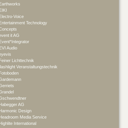
Earthworks
EIKI
Electro-Voice
Entertainment Technology
Concepts
event it AG
Event*Integrator
EVI Audio
eyevis
Feiner Lichttechnik
flashlight Veranstaltungstechnik
Fotoboden
Gardemann
Gerriets
Grandel
Gschwendtner
Habegger AG
Harmonic Design
Headroom Media Service
Highlite International