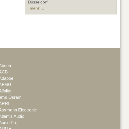
Düsseldorf
mehr ...
Absen
ACB
Adapoe
AFMG
Alfalite
ams Osram
ARRI
Assmann Electronic
Atlantis Audio
Audio Pro
AUMA