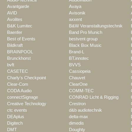
Avantgarde
Avaya
AVID
Avisonik
Avolites
axxent
B&K Lumitec
B&W Veranstaltungstechnik
Baenfer
Band Pro Munich
Best of Events
bestvent group
Bildkraft
Black Box Music
BRAINPOOL
Brand-L
Brunckhorst
BT.innotec
bvft
BVVS
CASETEC
Cassiopeia
Charly's Checkpoint
Chauvet
Clear-Com
ClearOne
CODA Audio
COMM-TEC
connectSignage
CONRAD Licht & Rigging
Creative Technology
Crestron
ctc events
d&b audiotechnik
DEAplus
delta-max
Digitech
dimedis
DMT
Doughty