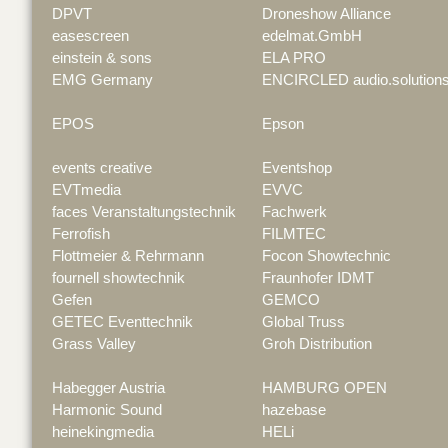
DPVT
Droneshow Alliance
easescreen
edelmat.GmbH
einstein & sons
ELA PRO
EMG Germany
ENCIRCLED audio.solution
EPOS
Epson
events creative
Eventshop
EVTmedia
EVVC
faces Veranstaltungstechnik
Fachwerk
Ferrofish
FILMTEC
Flottmeier & Rehrmann
Focon Showtechnic
fournell showtechnik
Fraunhofer IDMT
Gefen
GEMCO
GETEC Eventtechnik
Global Truss
Grass Valley
Groh Distribution
Habegger Austria
HAMBURG OPEN
Harmonic Sound
hazebase
heinekingmedia
HELi