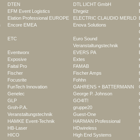
DTEN
DTL LICHT GmbH
EFM Event Logistics
Ehrgeiz
Elation Professional EUROPE
ELECTRIC CLAUDIO MERLO
s
Encore EMEA
Enova Solutions
ETC
Euro Sound
Veranstaltungstechnik
Eventworx
EVERS PA
Exposive
Extes
Faital Pro
FAMAB
Fischer
Fischer Amps
Focusrite
Fohhn
FunTech Innovation
GAHRENS + BATTERMANN
Genelec
George P. Johnson
GLP
GO4IT!
Groh-P.A.
gruppe20
Veranstaltungstechnik
Guest-One
HAMKE Event-Technik
HARMAN Professional
HB-Laser
HDwireless
HICO
High End Systems