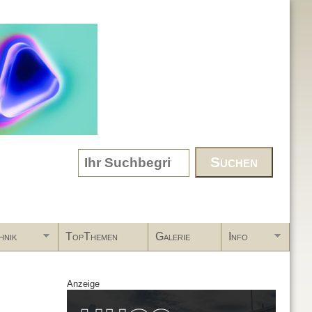
Search form
hnik
TopThemen
Galerie
Info
Anzeige