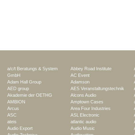
a/c/t Beratungs & System
Abbey Road Institute
GmbH
AC Event
Adam Hall Group
Adamson
AED group
AES Veranstaltungstechnik
Akademie der OETHG
Alcons Audio
AMBION
Amptown Cases
Arcus
Area Four Industries
ASC
ASL Electronic
ateis
atlantic audio
Audio Export
Audio Music
Audio-Technica
Audiovation