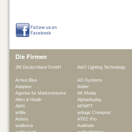
Die Firmen
2M Deutschland GmbH
A&O Lighting Technology
Active Blue
AD-Systems
Adapteo
Adder
Agentur für Markenträume
AK Media
Allen & Heath
Alphadisplay
AMX
APWPT
artlife
artlogic Crewpool
Astera
ATEC Pro
audiluma
Audinate
audio zenit
audio+frames