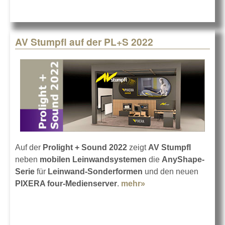
AV Stumpfl auf der PL+S 2022
Auf der
Prolight + Sound 2022
zeigt
AV Stumpfl
neben
mobilen Leinwandsystemen
die
AnyShape-
Serie
für
Leinwand-Sonderformen
und den neuen
PIXERA four-Medienserver
.
mehr»
about AV Stumpfl
auf der PL+S 2022