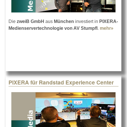
Die
zweiB GmbH
aus
München
investiert in
PIXERA-
Medienservertechnologie von AV Stumpfl
.
mehr»
about
setzt 
PIXE
Medie
PIXERA für Randstad Experience Center