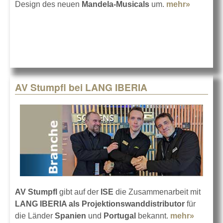
Design des neuen
Mandela-Musicals
um.
mehr»
about
PIXERA
für
Mandela
Musical
AV Stumpfl bei LANG IBERIA
AV Stumpfl
gibt auf der
ISE
die Zusammenarbeit mit
LANG IBERIA als Projektionswanddistributor
für
die Länder
Spanien
und
Portugal
bekannt.
mehr»
about