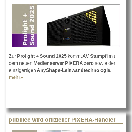
Zur
Prolight + Sound 2025
kommt
AV Stumpfl
mit
dem neuen
Medienserver PIXERA zero
sowie der
einzigartigen
AnyShape-Leinwandtechnologie
.
mehr»
about AV Stumpfl auf der Prolight + Sound 25
publitec wird offizieller PIXERA-Händler