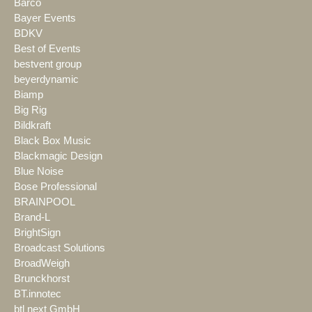
Barco
Bayer Events
BDKV
Best of Events
bestvent group
beyerdynamic
Biamp
Big Rig
Bildkraft
Black Box Music
Blackmagic Design
Blue Noise
Bose Professional
BRAINPOOL
Brand-L
BrightSign
Broadcast Solutions
BroadWeigh
Brunckhorst
BT.innotec
btl next GmbH