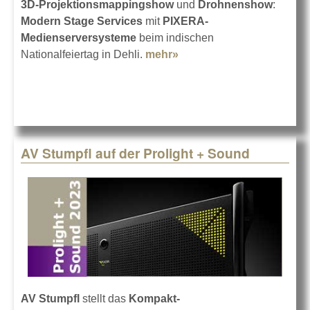
3D-Projektionsmappingshow
und
Drohnenshow
:
Modern Stage Services
mit
PIXERA-
Medienserversysteme
beim indischen
Nationalfeiertag in Dehli.
mehr»
about PIXERA für den
„Beating Retreat“
AV Stumpfl auf der Prolight + Sound
AV Stumpfl
stellt das
Kompakt-