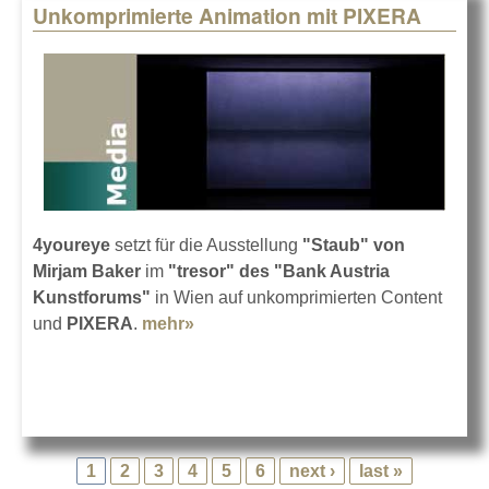
Unkomprimierte Animation mit PIXERA
4youreye
setzt für die Ausstellung
"Staub" von
Mirjam Baker
im
"tresor" des "Bank Austria
Kunstforums"
in Wien auf unkomprimierten Content
und
PIXERA
.
mehr»
about Unkomprimierte Animation
mit PIXERA
1
2
3
4
5
6
next ›
last »