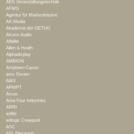
AES Veranstaltungstechnik
AFMG
Agentur für Markenträume
AK Media
Akademie der OETHG
Alcons Audio
Alfalite
Allen & Heath
Alphadisplay
AMBION
Amptown Cases
ams Osram
AMX
APWPT
Arcus
Area Four Industries
ARRI
artlife
artlogic Crewpool
ASC
ASL Electronic