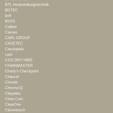
BTL Veranstaltungstechnik
BÜTEC
bvft
BVVS
Calibre
Cameo
CARL GROUP
CASETEC
Cassiopeia
cast
CGS DRY HIRE
CHAINMASTER
Charly's Checkpoint
Chauvet
Christie
Chroma-Q
Claypaky
Clear-Com
ClearOne
Clevertouch