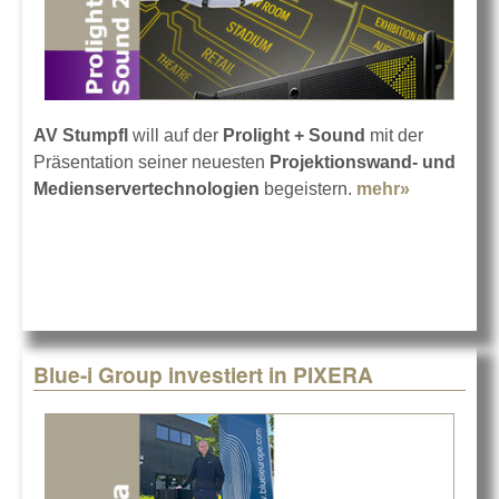
AV Stumpfl
will auf der
Prolight + Sound
mit der
Präsentation seiner neuesten
Projektionswand- und
Medienservertechnologien
begeistern.
mehr»
about AV
Stumpfl
auf der
Prolight +
Sound
2024
Blue-i Group investiert in PIXERA