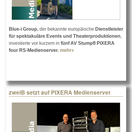
Blue-i Group,
der bekannte europäische
Dienstleister
für spektakuläre Events und Theaterproduktionen
,
investierte vor kurzem in
fünf AV Stumpfl PIXERA
four RS-Medienserver.
mehr»
about Blue-i Group
investiert in PIXERA
zweiB setzt auf PIXERA Medienserver