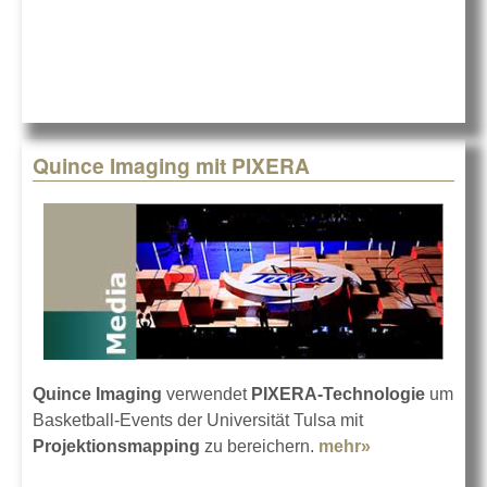
AV
Stumpf
bei
LANG
IBERIA
Quince Imaging mit PIXERA
Quince Imaging
verwendet
PIXERA-Technologie
um
Basketball-Events der Universität Tulsa mit
Projektionsmapping
zu bereichern.
mehr»
about Quince
Imaging mit