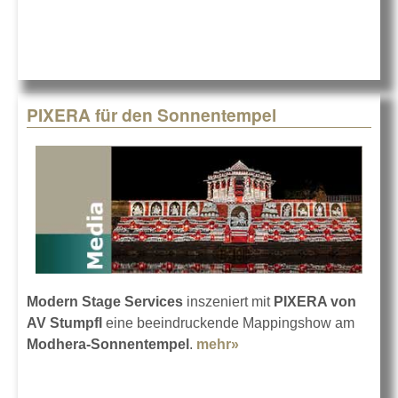
PIXERA
PIXERA für den Sonnentempel
Modern Stage Services
inszeniert mit
PIXERA von
AV Stumpfl
eine beeindruckende Mappingshow am
Modhera-Sonnentempel
.
mehr»
about PIXERA für den
Sonnentempel