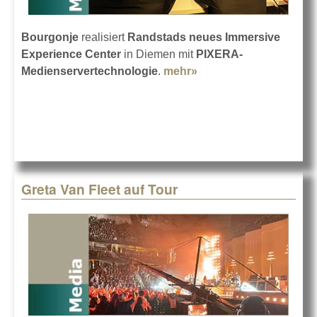
Bourgonje
realisiert
Randstads neues Immersive
Experience Center
in Diemen mit
PIXERA-
Medienservertechnologie
.
mehr»
about PIXERA für
Randstad Experience
Center
Greta Van Fleet auf Tour