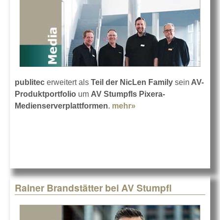
publitec
erweitert als
Teil der NicLen Family
sein
AV-
Produktportfolio
um
AV Stumpfls Pixera-
Medienserverplattformen
.
mehr»
about publitec wird
offizieller PIXERA-
Händler
Rainer Brandstätter bei AV Stumpfl