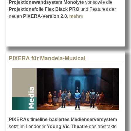
Projektionswandsystem Monolyte
vor sowie die
Projektionsfolie Flex Black PRO
und Features der
neuen
PIXERA-Version 2.0
.
mehr»
about AV Stumpfl auf
der Prolight + Sound
PIXERA für Mandela-Musical
PIXERAs timeline-basiertes Medienserversystem
setzt im Londoner
Young Vic Theatre
das abstrakte