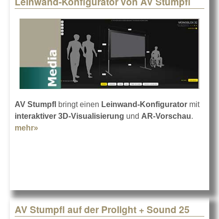
Leinwand-Konfigurator von AV Stumpfl
Pages
AV Stumpfl
bringt einen
Leinwand-Konfigurator
mit
interaktiver 3D-Visualisierung
und
AR-Vorschau
.
mehr»
about Leinwand-Konfigurator von AV Stumpfl
AV Stumpfl auf der Prolight + Sound 25