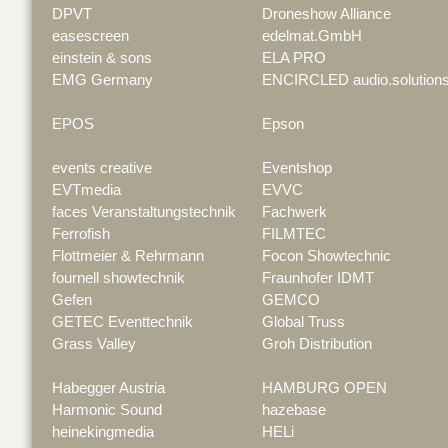
DPVT
Droneshow Alliance
easescreen
edelmat.GmbH
einstein & sons
ELA PRO
EMG Germany
ENCIRCLED audio.solution
EPOS
Epson
events creative
Eventshop
EVTmedia
EVVC
faces Veranstaltungstechnik
Fachwerk
Ferrofish
FILMTEC
Flottmeier & Rehrmann
Focon Showtechnic
fournell showtechnik
Fraunhofer IDMT
Gefen
GEMCO
GETEC Eventtechnik
Global Truss
Grass Valley
Groh Distribution
Habegger Austria
HAMBURG OPEN
Harmonic Sound
hazebase
heinekingmedia
HELi