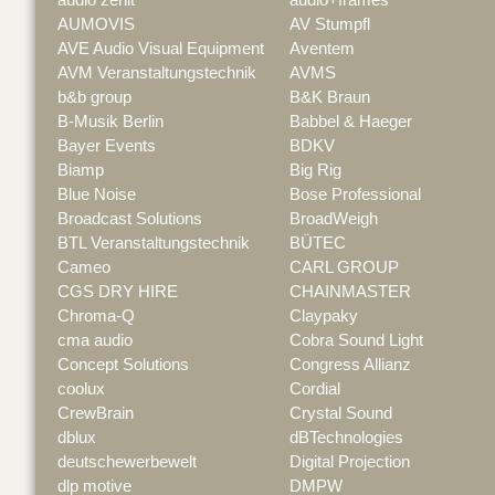
AUMOVIS
AV Stumpfl
AVE Audio Visual Equipment
Aventem
AVM Veranstaltungstechnik
AVMS
b&b group
B&K Braun
B-Musik Berlin
Babbel & Haeger
Bayer Events
BDKV
Biamp
Big Rig
Blue Noise
Bose Professional
Broadcast Solutions
BroadWeigh
BTL Veranstaltungstechnik
BÜTEC
Cameo
CARL GROUP
CGS DRY HIRE
CHAINMASTER
Chroma-Q
Claypaky
cma audio
Cobra Sound Light
Concept Solutions
Congress Allianz
coolux
Cordial
CrewBrain
Crystal Sound
dblux
dBTechnologies
deutschewerbewelt
Digital Projection
dlp motive
DMPW