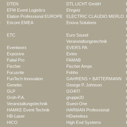
DTEN
DTL LICHT GmbH
EFM Event Logistics
Ehrgeiz
Elation Professional EUROPE
ELECTRIC CLAUDIO MERLO
s
Encore EMEA
Enova Solutions
ETC
Euro Sound
Veranstaltungstechnik
Eventworx
EVERS PA
Exposive
Extes
Faital Pro
FAMAB
Fischer
Fischer Amps
Focusrite
Fohhn
FunTech Innovation
GAHRENS + BATTERMANN
Genelec
George P. Johnson
GLP
GO4IT!
Groh-P.A.
gruppe20
Veranstaltungstechnik
Guest-One
HAMKE Event-Technik
HARMAN Professional
HB-Laser
HDwireless
HICO
High End Systems