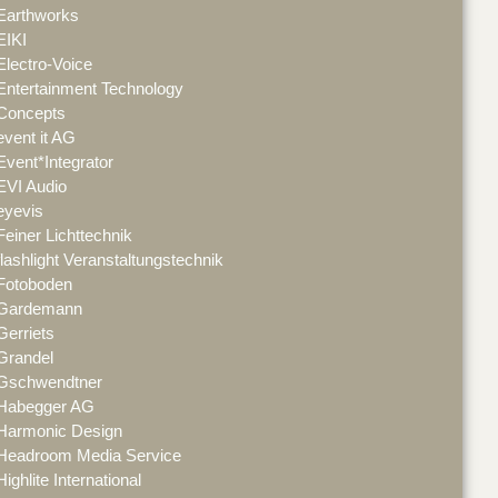
Earthworks
EIKI
Electro-Voice
Entertainment Technology
Concepts
event it AG
Event*Integrator
EVI Audio
eyevis
Feiner Lichttechnik
flashlight Veranstaltungstechnik
Fotoboden
Gardemann
Gerriets
Grandel
Gschwendtner
Habegger AG
Harmonic Design
Headroom Media Service
Highlite International