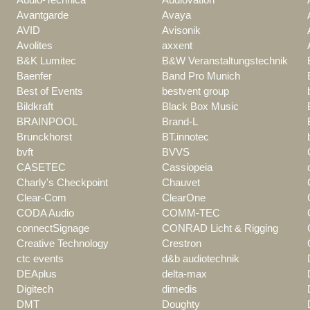
Avantgarde
Avaya
AVID
Avisonik
Avolites
axxent
B&K Lumitec
B&W Veranstaltungstechnik
Baenfer
Band Pro Munich
Best of Events
bestvent group
Bildkraft
Black Box Music
BRAINPOOL
Brand-L
Brunckhorst
BT.innotec
bvft
BVVS
CASETEC
Cassiopeia
Charly's Checkpoint
Chauvet
Clear-Com
ClearOne
CODA Audio
COMM-TEC
connectSignage
CONRAD Licht & Rigging
Creative Technology
Crestron
ctc events
d&b audiotechnik
DEAplus
delta-max
Digitech
dimedis
DMT
Doughty