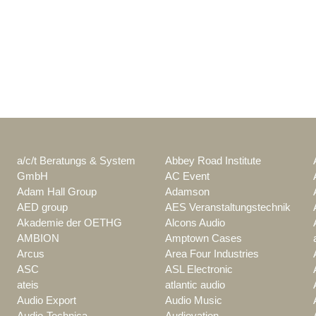
a/c/t Beratungs & System
Abbey Road Institute
GmbH
AC Event
Adam Hall Group
Adamson
AED group
AES Veranstaltungstechnik
Akademie der OETHG
Alcons Audio
AMBION
Amptown Cases
Arcus
Area Four Industries
ASC
ASL Electronic
ateis
atlantic audio
Audio Export
Audio Music
Audio-Technica
Audiovation