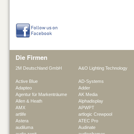
Die Firmen
2M Deutschland GmbH
A&O Lighting Technology
Active Blue
AD-Systems
Adapteo
Adder
Agentur für Markenträume
AK Media
Allen & Heath
Alphadisplay
AMX
APWPT
artlife
artlogic Crewpool
Astera
ATEC Pro
audiluma
Audinate
audio zenit
audio+frames