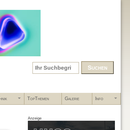
Search form
hnik
TopThemen
Galerie
Info
Anzeige