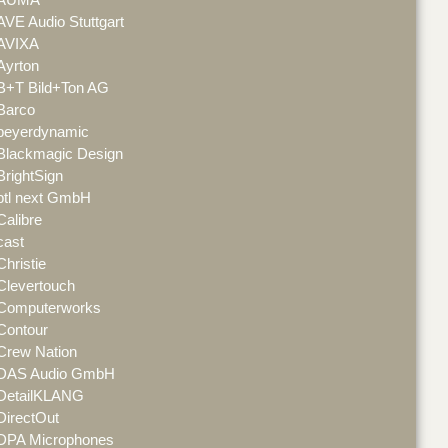
AVE Audio Stuttgart
AVIXA
Ayrton
B+T Bild+Ton AG
Barco
beyerdynamic
Blackmagic Design
BrightSign
btl next GmbH
Calibre
cast
Christie
Clevertouch
Computerworks
Contour
Crew Nation
DAS Audio GmbH
DetailKLANG
DirectOut
DPA Microphones