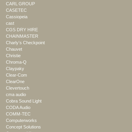
CARL GROUP
CASETEC
Cassiopeia
cast
CGS DRY HIRE
CHAINMASTER
Charly's Checkpoint
Chauvet
Christie
Chroma-Q
Claypaky
Clear-Com
ClearOne
Clevertouch
cma audio
Cobra Sound Light
CODA Audio
COMM-TEC
Computerworks
Concept Solutions