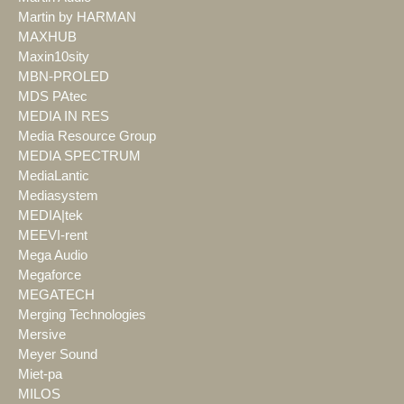
Martin by HARMAN
MAXHUB
Maxin10sity
MBN-PROLED
MDS PAtec
MEDIA IN RES
Media Resource Group
MEDIA SPECTRUM
MediaLantic
Mediasystem
MEDIA|tek
MEEVI-rent
Mega Audio
Megaforce
MEGATECH
Merging Technologies
Mersive
Meyer Sound
Miet-pa
MILOS