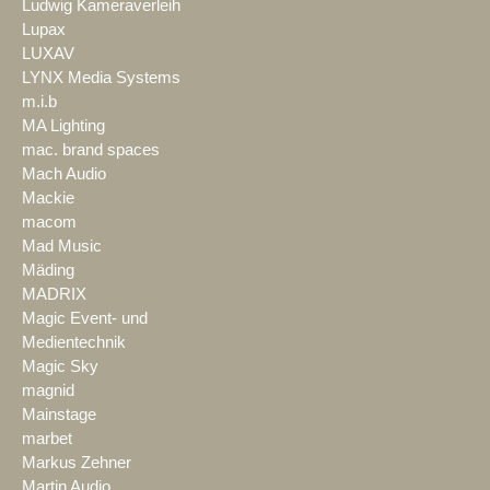
Ludwig Kameraverleih
Lupax
LUXAV
LYNX Media Systems
m.i.b
MA Lighting
mac. brand spaces
Mach Audio
Mackie
macom
Mad Music
Mäding
MADRIX
Magic Event- und
Medientechnik
Magic Sky
magnid
Mainstage
marbet
Markus Zehner
Martin Audio