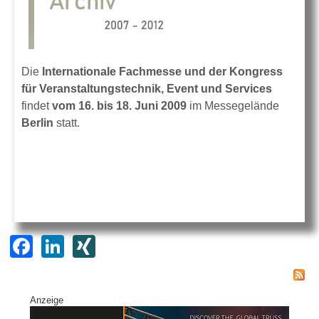
Die
Internationale Fachmesse und der Kongress
für Veranstaltungstechnik, Event und Services
findet
vom 16. bis 18. Juni 2009
im Messegelände
Berlin
statt.
F
Li
XI
a
n
N
c
k
G
Anzeige
e
e