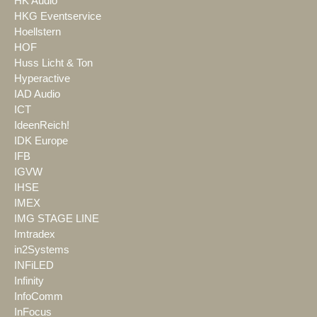
HK Audio
HKG Eventservice
Hoellstern
HOF
Huss Licht & Ton
Hyperactive
IAD Audio
ICT
IdeenReich!
IDK Europe
IFB
IGVW
IHSE
IMEX
IMG STAGE LINE
Imtradex
in2Systems
INFiLED
Infinity
InfoComm
InFocus