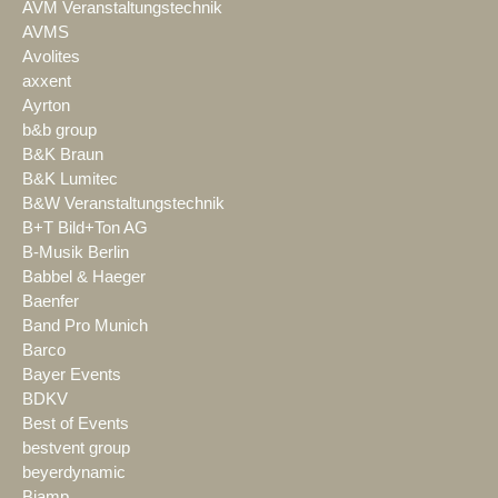
AVM Veranstaltungstechnik
AVMS
Avolites
axxent
Ayrton
b&b group
B&K Braun
B&K Lumitec
B&W Veranstaltungstechnik
B+T Bild+Ton AG
B-Musik Berlin
Babbel & Haeger
Baenfer
Band Pro Munich
Barco
Bayer Events
BDKV
Best of Events
bestvent group
beyerdynamic
Biamp