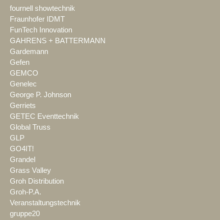
fournell showtechnik
Fraunhofer IDMT
FunTech Innovation
GAHRENS + BATTERMANN
Gardemann
Gefen
GEMCO
Genelec
George P. Johnson
Gerriets
GETEC Eventtechnik
Global Truss
GLP
GO4IT!
Grandel
Grass Valley
Groh Distribution
Groh-P.A.
Veranstaltungstechnik
gruppe20