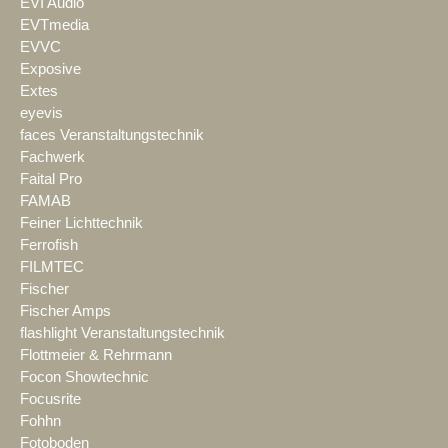
EVI Audio
EVTmedia
EVVC
Exposive
Extes
eyevis
faces Veranstaltungstechnik
Fachwerk
Faital Pro
FAMAB
Feiner Lichttechnik
Ferrofish
FILMTEC
Fischer
Fischer Amps
flashlight Veranstaltungstechnik
Flottmeier & Rehrmann
Focon Showtechnic
Focusrite
Fohhn
Fotoboden