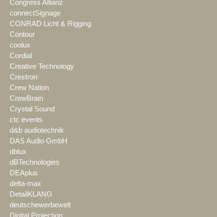
Congress Allianz
connectSignage
CONRAD Licht & Rigging
Contour
coolux
Cordial
Creative Technology
Crestron
Crew Nation
CrewBrain
Crystal Sound
ctc events
d&b audiotechnik
DAS Audio GmbH
dblux
dBTechnologies
DEAplus
delta-max
DetailKLANG
deutschewerbewelt
Digital Projection