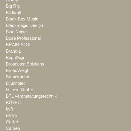
Big Rig
Bildkraft
Black Box Music
Blackmagic Design
Blue Noise
Bose Professional
BRAINPOOL
Brand-L
BrightSign
Broadcast Solutions
BroadWeigh
Brunckhorst
BT.innotec
btl next GmbH
BTL Veranstaltungstechnik
BÜTEC
bvft
BVVS
Calibre
Cameo