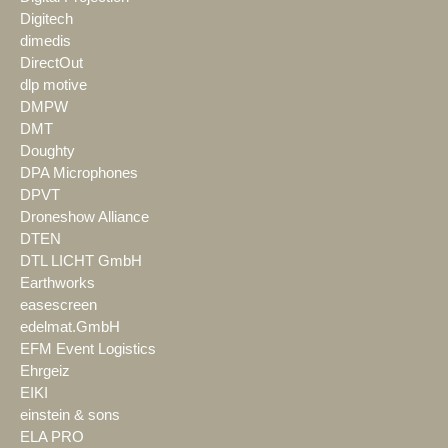
Digitech
dimedis
DirectOut
dlp motive
DMPW
DMT
Doughty
DPA Microphones
DPVT
Droneshow Alliance
DTEN
DTL LICHT GmbH
Earthworks
easescreen
edelmat.GmbH
EFM Event Logistics
Ehrgeiz
EIKI
einstein & sons
ELA PRO