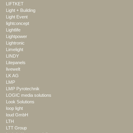
LIFTKET
Light + Building
Light Event
lightconcept
Lightlife
Lightpower
Lightronic
Limelight
LINDY
Litepanels
livewelt
LK AG
LMP
LMP Pyrotechnik
LOGIC media solutions
Look Solutions
loop light
loud GmbH
LTH
LTT Group