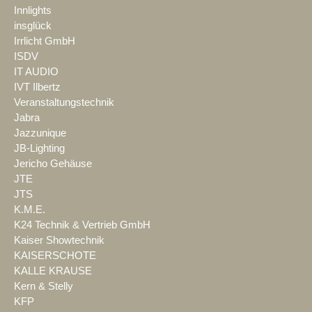
Innlights
insglück
Irrlicht GmbH
ISDV
IT AUDIO
IVT Ilbertz
Veranstaltungstechnik
Jabra
Jazzunique
JB-Lighting
Jericho Gehäuse
JTE
JTS
K.M.E.
K24 Technik & Vertrieb GmbH
Kaiser Showtechnik
KAISERSCHOTE
KALLE KRAUSE
Kern & Stelly
KFP