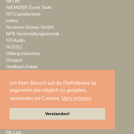
NicLen
NIEMEIER Event Tools
NIYU.productions
nobeo
Nocturne Drones GmbH
NPB Veranstaltungstechnik
NTi Audio
NÜSSLI
Oblong Industries
Octopus
Oehlbach Kabel
OETHG
OKG-AV
Um Ihren Besuch auf die DieReferenz so
Omron
angenehm wie möglich zu gestalten,
Optimahl Catering
verwenden wir Cookies
Mehr erfahren
Optocore
ORANGE PRODUCTION DG
OS-VT
Verstanden!
Otto Events
P2 Veranstaltungstechnik
PA-Line