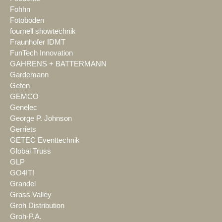
Fohhn
Fotoboden
fournell showtechnik
Fraunhofer IDMT
FunTech Innovation
GAHRENS + BATTERMANN
Gardemann
Gefen
GEMCO
Genelec
George P. Johnson
Gerriets
GETEC Eventtechnik
Global Truss
GLP
GO4IT!
Grandel
Grass Valley
Groh Distribution
Groh-P.A.