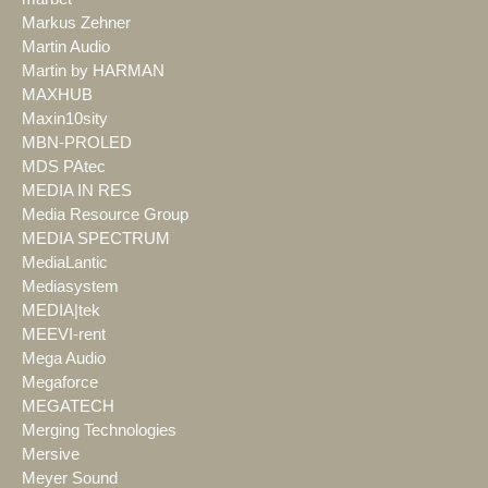
Markus Zehner
Martin Audio
Martin by HARMAN
MAXHUB
Maxin10sity
MBN-PROLED
MDS PAtec
MEDIA IN RES
Media Resource Group
MEDIA SPECTRUM
MediaLantic
Mediasystem
MEDIA|tek
MEEVI-rent
Mega Audio
Megaforce
MEGATECH
Merging Technologies
Mersive
Meyer Sound