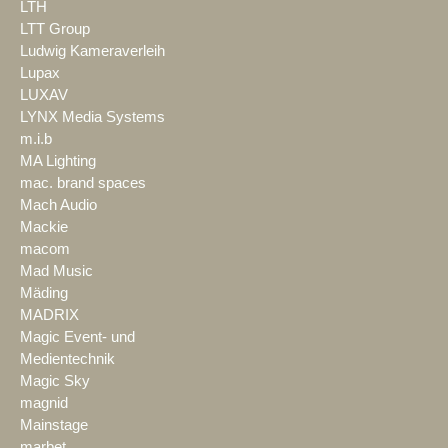
LTH
LTT Group
Ludwig Kameraverleih
Lupax
LUXAV
LYNX Media Systems
m.i.b
MA Lighting
mac. brand spaces
Mach Audio
Mackie
macom
Mad Music
Mäding
MADRIX
Magic Event- und
Medientechnik
Magic Sky
magnid
Mainstage
marbet