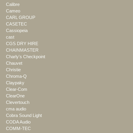
Calibre
Cameo
CARL GROUP
CASETEC
Cassiopeia
cast
CGS DRY HIRE
CHAINMASTER
Charly's Checkpoint
Chauvet
Christie
Chroma-Q
Claypaky
Clear-Com
ClearOne
Clevertouch
cma audio
Cobra Sound Light
CODA Audio
COMM-TEC