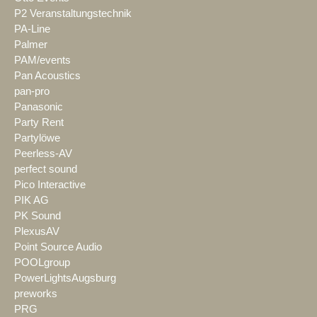
P2 Veranstaltungstechnik
PA-Line
Palmer
PAM/events
Pan Acoustics
pan-pro
Panasonic
Party Rent
Partylöwe
Peerless-AV
perfect sound
Pico Interactive
PIK AG
PK Sound
PlexusAV
Point Source Audio
POOLgroup
PowerLightsAugsburg
preworks
PRG