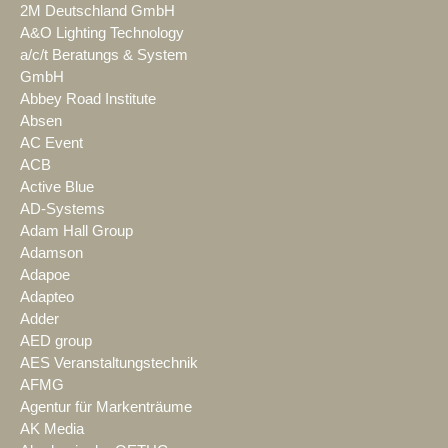
2M Deutschland GmbH
A&O Lighting Technology
a/c/t Beratungs & System
GmbH
Abbey Road Institute
Absen
AC Event
ACB
Active Blue
AD-Systems
Adam Hall Group
Adamson
Adapoe
Adapteo
Adder
AED group
AES Veranstaltungstechnik
AFMG
Agentur für Markenträume
AK Media