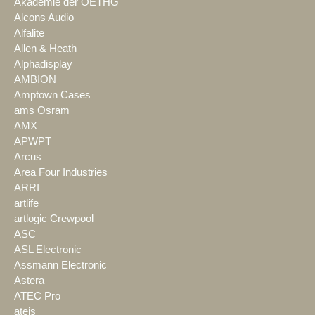
Akademie der OETHG
Alcons Audio
Alfalite
Allen & Heath
Alphadisplay
AMBION
Amptown Cases
ams Osram
AMX
APWPT
Arcus
Area Four Industries
ARRI
artlife
artlogic Crewpool
ASC
ASL Electronic
Assmann Electronic
Astera
ATEC Pro
ateis