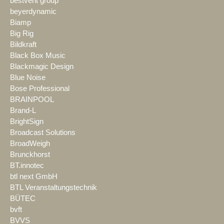
bestvent group
beyerdynamic
Biamp
Big Rig
Bildkraft
Black Box Music
Blackmagic Design
Blue Noise
Bose Professional
BRAINPOOL
Brand-L
BrightSign
Broadcast Solutions
BroadWeigh
Brunckhorst
BT.innotec
btl next GmbH
BTL Veranstaltungstechnik
BÜTEC
bvft
BVVS