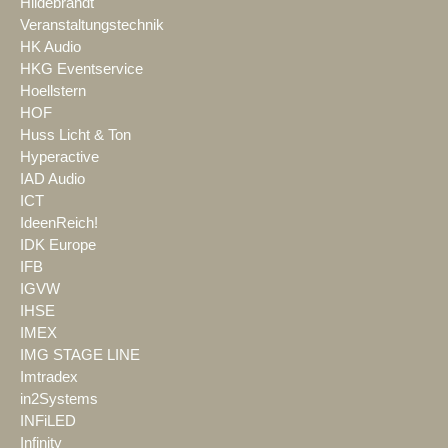
Hildebrandt
Veranstaltungstechnik
HK Audio
HKG Eventservice
Hoellstern
HOF
Huss Licht & Ton
Hyperactive
IAD Audio
ICT
IdeenReich!
IDK Europe
IFB
IGVW
IHSE
IMEX
IMG STAGE LINE
Imtradex
in2Systems
INFiLED
Infinity