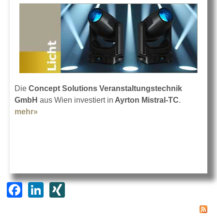
Die
Concept Solutions Veranstaltungstechnik
GmbH
aus Wien investiert in
Ayrton Mistral-TC
.
mehr»
about 36 Mistral-TC für Concept Solutions
F
Li
XI
a
n
N