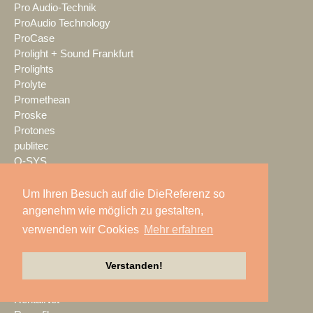
Pro Audio-Technik
ProAudio Technology
ProCase
Prolight + Sound Frankfurt
Prolights
Prolyte
Promethean
Proske
Protones
publitec
Q-SYS
QSC
Quividi
Um Ihren Besuch auf die DieReferenz so
Qvest
angenehm wie möglich zu gestalten,
Rain Age
verwenden wir Cookies
Mehr erfahren
Rauschenberger Catering
RCF
Verstanden!
RENT EVENT TEC
rent4event
RentalNet