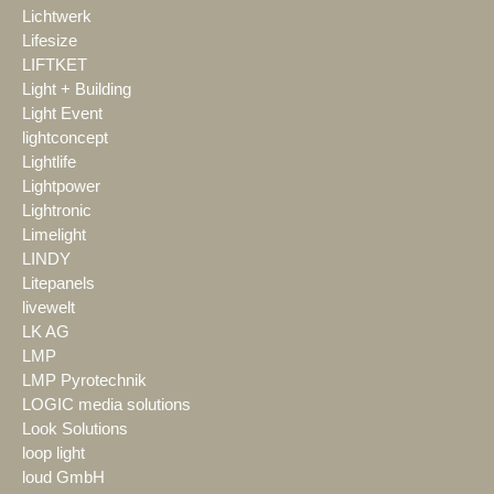
Lichtwerk
Lifesize
LIFTKET
Light + Building
Light Event
lightconcept
Lightlife
Lightpower
Lightronic
Limelight
LINDY
Litepanels
livewelt
LK AG
LMP
LMP Pyrotechnik
LOGIC media solutions
Look Solutions
loop light
loud GmbH