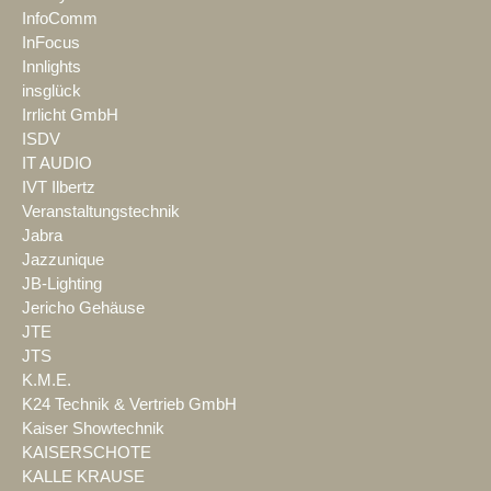
InfoComm
InFocus
Innlights
insglück
Irrlicht GmbH
ISDV
IT AUDIO
IVT Ilbertz
Veranstaltungstechnik
Jabra
Jazzunique
JB-Lighting
Jericho Gehäuse
JTE
JTS
K.M.E.
K24 Technik & Vertrieb GmbH
Kaiser Showtechnik
KAISERSCHOTE
KALLE KRAUSE