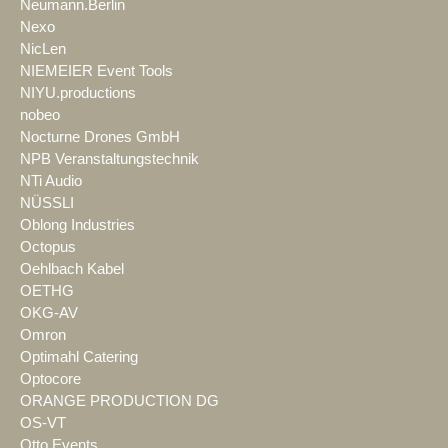
Neumann.Berlin
Nexo
NicLen
NIEMEIER Event Tools
NIYU.productions
nobeo
Nocturne Drones GmbH
NPB Veranstaltungstechnik
NTi Audio
NÜSSLI
Oblong Industries
Octopus
Oehlbach Kabel
OETHG
OKG-AV
Omron
Optimahl Catering
Optocore
ORANGE PRODUCTION DG
OS-VT
Otto Events