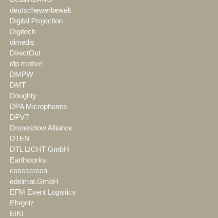
deutschewerbewelt
Digital Projection
Digitech
dimedis
DirectOut
dlp motive
DMPW
DMT
Doughty
DPA Microphones
DPVT
Droneshow Alliance
DTEN
DTL LICHT GmbH
Earthworks
easescreen
edelmat.GmbH
EFM Event Logistics
Ehrgeiz
EIKI