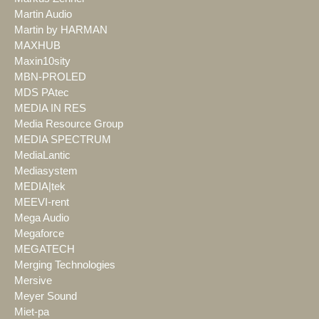
Martin Audio
Martin by HARMAN
MAXHUB
Maxin10sity
MBN-PROLED
MDS PAtec
MEDIA IN RES
Media Resource Group
MEDIA SPECTRUM
MediaLantic
Mediasystem
MEDIA|tek
MEEVI-rent
Mega Audio
Megaforce
MEGATECH
Merging Technologies
Mersive
Meyer Sound
Miet-pa