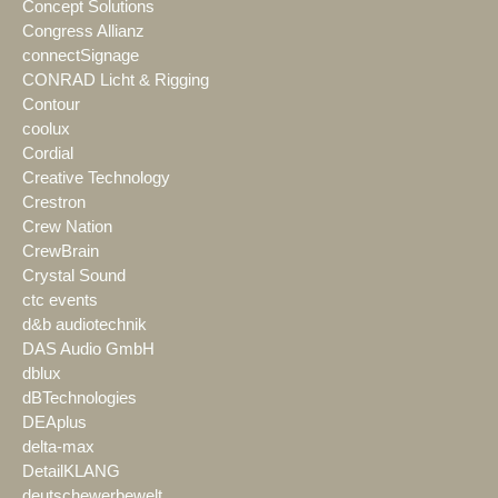
Concept Solutions
Congress Allianz
connectSignage
CONRAD Licht & Rigging
Contour
coolux
Cordial
Creative Technology
Crestron
Crew Nation
CrewBrain
Crystal Sound
ctc events
d&b audiotechnik
DAS Audio GmbH
dblux
dBTechnologies
DEAplus
delta-max
DetailKLANG
deutschewerbewelt