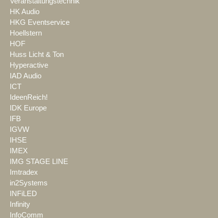
Veranstaltungstechnik
HK Audio
HKG Eventservice
Hoellstern
HOF
Huss Licht & Ton
Hyperactive
IAD Audio
ICT
IdeenReich!
IDK Europe
IFB
IGVW
IHSE
IMEX
IMG STAGE LINE
Imtradex
in2Systems
INFiLED
Infinity
InfoComm