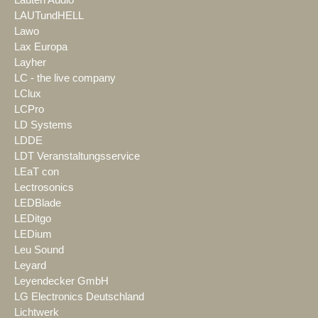
Lauten Audio
LAUTundHELL
Lawo
Lax Europa
Layher
LC - the live company
LClux
LCPro
LD Systems
LDDE
LDT Veranstaltungsservice
LEaT con
Lectrosonics
LEDBlade
LEDitgo
LEDium
Leu Sound
Leyard
Leyendecker GmbH
LG Electronics Deutschland
Lichtwerk