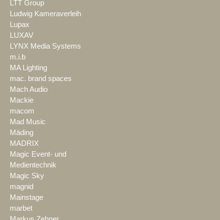
LTT Group
Ludwig Kameraverleih
Lupax
LUXAV
LYNX Media Systems
m.i.b
MA Lighting
mac. brand spaces
Mach Audio
Mackie
macom
Mad Music
Mäding
MADRIX
Magic Event- und
Medientechnik
Magic Sky
magnid
Mainstage
marbet
Markus Zehner