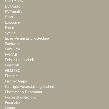
EVERS PA
EVI Audio
EVTmedia
EVVC
Exposive
Extes
eyevis
faces Veranstaltungstechnik
Fachwerk
Faital Pro
FAMAB
Feiner Lichttechnik
Ferrofish
FILMTEC
Fischer
Fischer Amps
flashlight Veranstaltungstechnik
Flottmeier & Rehrmann
Focon Showtechnic
Focusrite
Fohhn