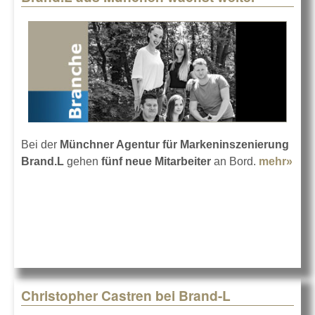
Bei der
Münchner Agentur für Markeninszenierung
Brand.L
gehen
fünf neue Mitarbeiter
an Bord.
mehr»
abo
Bra
aus
Mün
wäc
weit
Christopher Castren bei Brand-L