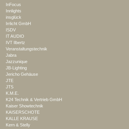
InFocus
Innlights
insglück
Irrlicht GmbH
ISDV
IT AUDIO
IVT Ilbertz
Veranstaltungstechnik
Jabra
Jazzunique
JB-Lighting
Jericho Gehäuse
JTE
JTS
K.M.E.
K24 Technik & Vertrieb GmbH
Kaiser Showtechnik
KAISERSCHOTE
KALLE KRAUSE
Kern & Stelly