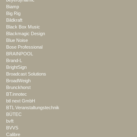
beyerdynamic
Biamp
Big Rig
Bildkraft
Black Box Music
Blackmagic Design
Blue Noise
Bose Professional
BRAINPOOL
Brand-L
BrightSign
Broadcast Solutions
BroadWeigh
Brunckhorst
BT.innotec
btl next GmbH
BTL Veranstaltungstechnik
BÜTEC
bvft
BVVS
Calibre