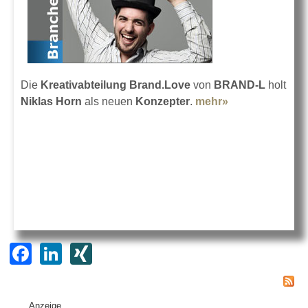
Die
Kreativabteilung Brand.Love
von
BRAND-L
holt
Niklas Horn
als neuen
Konzepter
.
mehr»
about Niklas
Horn bei
BRAND-L
F
Li
XI
a
n
N
c
k
G
Anzeige