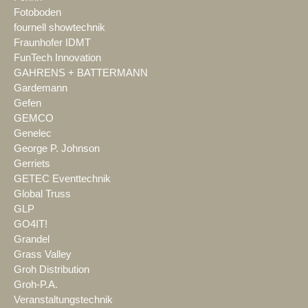
Fotoboden
fournell showtechnik
Fraunhofer IDMT
FunTech Innovation
GAHRENS + BATTERMANN
Gardemann
Gefen
GEMCO
Genelec
George P. Johnson
Gerriets
GETEC Eventtechnik
Global Truss
GLP
GO4IT!
Grandel
Grass Valley
Groh Distribution
Groh-P.A.
Veranstaltungstechnik