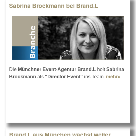
Sabrina Brockmann bei Brand.L
Die
Münchner Event-Agentur Brand.L
holt
Sabrina
Brockmann
als
"Director Event"
ins Team.
mehr»
about
Sabrin
Brock
bei Br
Brand.L aus München wächst weiter