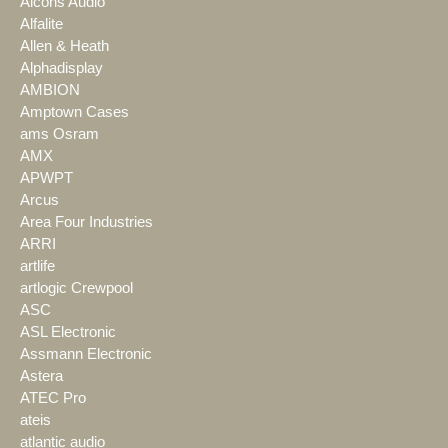
Alcons Audio
Alfalite
Allen & Heath
Alphadisplay
AMBION
Amptown Cases
ams Osram
AMX
APWPT
Arcus
Area Four Industries
ARRI
artlife
artlogic Crewpool
ASC
ASL Electronic
Assmann Electronic
Astera
ATEC Pro
ateis
atlantic audio