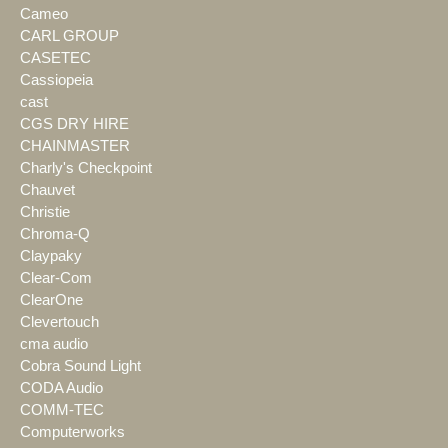
Cameo
CARL GROUP
CASETEC
Cassiopeia
cast
CGS DRY HIRE
CHAINMASTER
Charly's Checkpoint
Chauvet
Christie
Chroma-Q
Claypaky
Clear-Com
ClearOne
Clevertouch
cma audio
Cobra Sound Light
CODA Audio
COMM-TEC
Computerworks