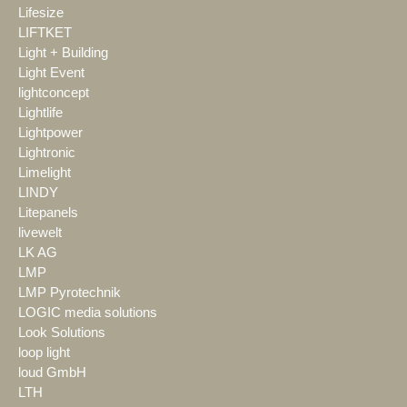
Lifesize
LIFTKET
Light + Building
Light Event
lightconcept
Lightlife
Lightpower
Lightronic
Limelight
LINDY
Litepanels
livewelt
LK AG
LMP
LMP Pyrotechnik
LOGIC media solutions
Look Solutions
loop light
loud GmbH
LTH