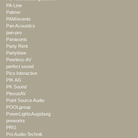
PA-Line
Palmer
PAM/events
Pan Acoustics
pan-pro
Panasonic
Party Rent
Partylöwe
Peerless-AV
perfect sound
Pico Interactive
PIK AG
PK Sound
PlexusAV
Point Source Audio
POOLgroup
PowerLightsAugsburg
preworks
PRG
Pro Audio-Technik