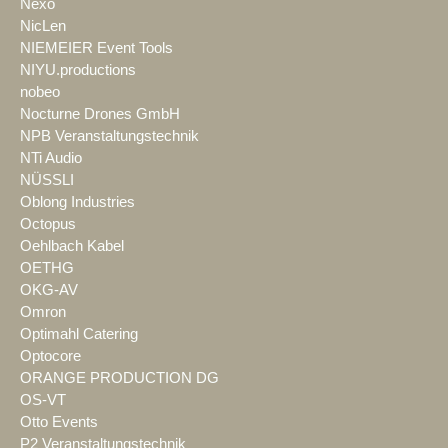
Nexo
NicLen
NIEMEIER Event Tools
NIYU.productions
nobeo
Nocturne Drones GmbH
NPB Veranstaltungstechnik
NTi Audio
NÜSSLI
Oblong Industries
Octopus
Oehlbach Kabel
OETHG
OKG-AV
Omron
Optimahl Catering
Optocore
ORANGE PRODUCTION DG
OS-VT
Otto Events
P2 Veranstaltungstechnik