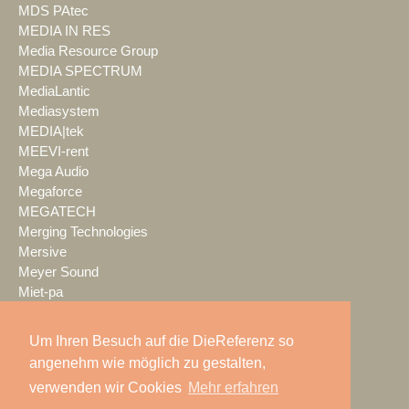
MDS PAtec
MEDIA IN RES
Media Resource Group
MEDIA SPECTRUM
MediaLantic
Mediasystem
MEDIA|tek
MEEVI-rent
Mega Audio
Megaforce
MEGATECH
Merging Technologies
Mersive
Meyer Sound
Miet-pa
MILOS
Ministry of Light
Um Ihren Besuch auf die DieReferenz so
MisterMaster
angenehm wie möglich zu gestalten,
Mitsubishi Electric
verwenden wir Cookies
Mehr erfahren
MKM Event Show Technik