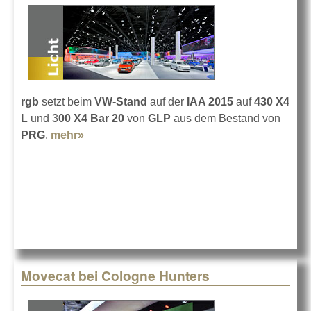
rgb
setzt beim
VW-Stand
auf der
IAA 2015
auf
430 X4
L
und 3
00 X4 Bar 20
von
GLP
aus dem Bestand von
PRG
.
mehr»
about rgb mit GLP auf der IAA 2015
Movecat bei Cologne Hunters