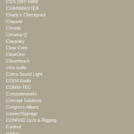
CGS DRY HIRE
CHAINMASTER
Charly's Checkpoint
Chauvet
Christie
Chroma-Q
Claypaky
Clear-Com
ClearOne
Clevertouch
cma audio
Cobra Sound Light
CODA Audio
COMM-TEC
Computerworks
Concept Solutions
Congress Allianz
connectSignage
CONRAD Licht & Rigging
Contour
coolux