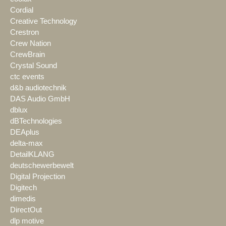
Cordial
Creative Technology
Crestron
Crew Nation
CrewBrain
Crystal Sound
ctc events
d&b audiotechnik
DAS Audio GmbH
dblux
dBTechnologies
DEAplus
delta-max
DetailKLANG
deutschewerbewelt
Digital Projection
Digitech
dimedis
DirectOut
dlp motive