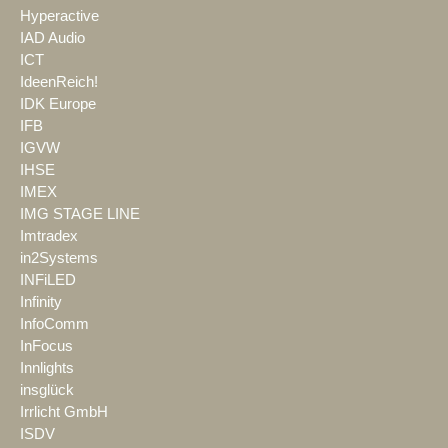
Hyperactive
IAD Audio
ICT
IdeenReich!
IDK Europe
IFB
IGVW
IHSE
IMEX
IMG STAGE LINE
Imtradex
in2Systems
INFiLED
Infinity
InfoComm
InFocus
Innlights
insglück
Irrlicht GmbH
ISDV