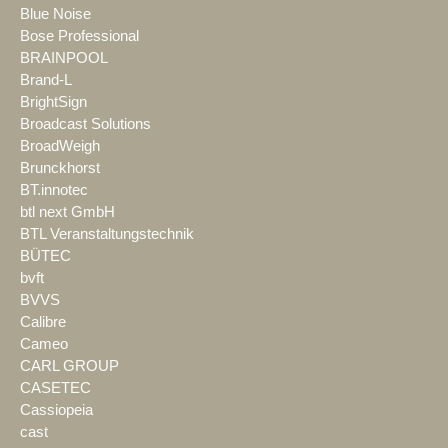
Blue Noise
Bose Professional
BRAINPOOL
Brand-L
BrightSign
Broadcast Solutions
BroadWeigh
Brunckhorst
BT.innotec
btl next GmbH
BTL Veranstaltungstechnik
BÜTEC
bvft
BVVS
Calibre
Cameo
CARL GROUP
CASETEC
Cassiopeia
cast