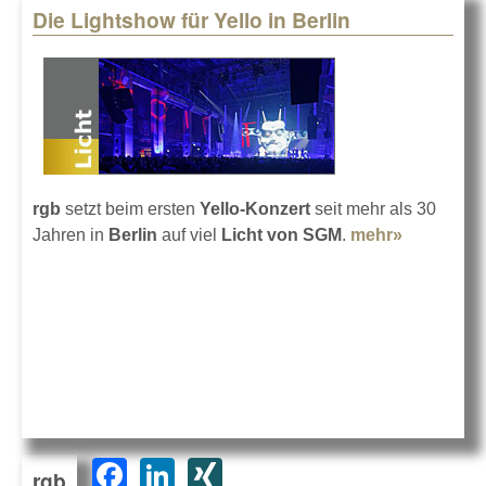
Die Lightshow für Yello in Berlin
rgb
setzt beim ersten
Yello-Konzert
seit mehr als 30
Jahren in
Berlin
auf viel
Licht von SGM
.
mehr»
about Die
Lightsho
für Yello i
Berlin
F
Li
XI
rgb