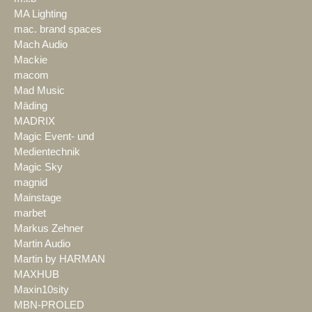
MA Lighting
mac. brand spaces
Mach Audio
Mackie
macom
Mad Music
Mäding
MADRIX
Magic Event- und
Medientechnik
Magic Sky
magnid
Mainstage
marbet
Markus Zehner
Martin Audio
Martin by HARMAN
MAXHUB
Maxin10sity
MBN-PROLED