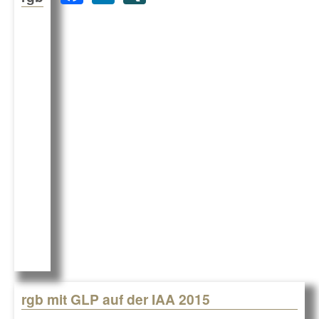
a
n
N
c
k
G
e
e
b
dI
o
n
o
k
rgb mit GLP auf der IAA 2015