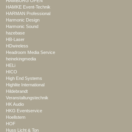
HAMBURG OPEN
HAMKE Event-Technik
HARMAN Professional
Harmonic Design
Harmonic Sound
hazebase
HB-Laser
HDwireless
Headroom Media Service
heinekingmedia
HELi
HICO
High End Systems
Highlite International
Hildebrandt
Veranstaltungstechnik
HK Audio
HKG Eventservice
Hoellstern
HOF
Huss Licht & Ton