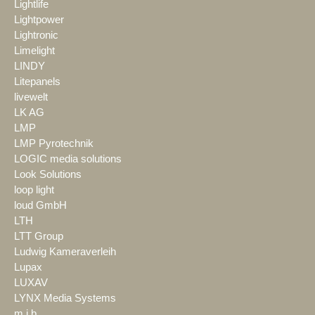
Lightlife
Lightpower
Lightronic
Limelight
LINDY
Litepanels
livewelt
LK AG
LMP
LMP Pyrotechnik
LOGIC media solutions
Look Solutions
loop light
loud GmbH
LTH
LTT Group
Ludwig Kameraverleih
Lupax
LUXAV
LYNX Media Systems
m.i.b