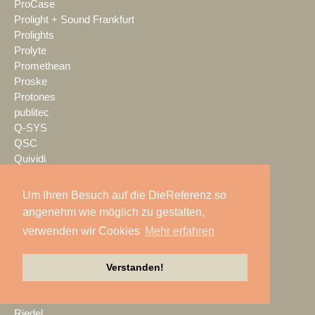
ProCase
Prolight + Sound Frankfurt
Prolights
Prolyte
Promethean
Proske
Protones
publitec
Q-SYS
QSC
Quividi
Qvest
Rain Age
Um Ihren Besuch auf die DieReferenz so
Rauschenberger Catering
angenehm wie möglich zu gestalten,
RCF
verwenden wir Cookies
Mehr erfahren
RENT EVENT TEC
rent4event
RentalNet
Verstanden!
Reprofil
rgb
Riedel