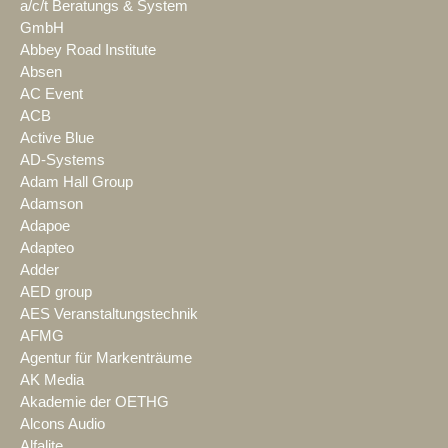
a/c/t Beratungs & System
GmbH
Abbey Road Institute
Absen
AC Event
ACB
Active Blue
AD-Systems
Adam Hall Group
Adamson
Adapoe
Adapteo
Adder
AED group
AES Veranstaltungstechnik
AFMG
Agentur für Markenträume
AK Media
Akademie der OETHG
Alcons Audio
Alfalite