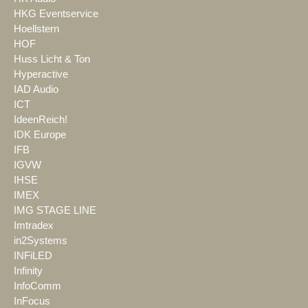
HKG Eventservice
Hoellstern
HOF
Huss Licht & Ton
Hyperactive
IAD Audio
ICT
IdeenReich!
IDK Europe
IFB
IGVW
IHSE
IMEX
IMG STAGE LINE
Imtradex
in2Systems
INFiLED
Infinity
InfoComm
InFocus