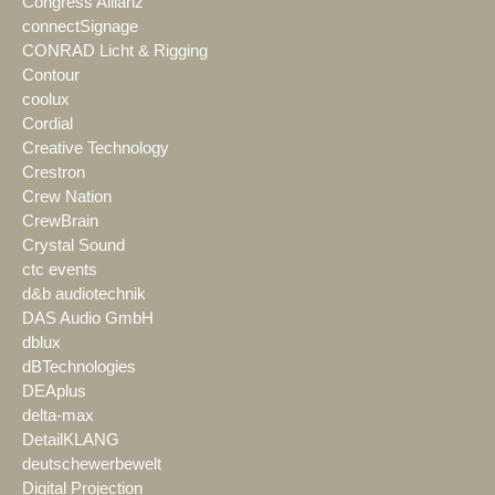
Congress Allianz
connectSignage
CONRAD Licht & Rigging
Contour
coolux
Cordial
Creative Technology
Crestron
Crew Nation
CrewBrain
Crystal Sound
ctc events
d&b audiotechnik
DAS Audio GmbH
dblux
dBTechnologies
DEAplus
delta-max
DetailKLANG
deutschewerbewelt
Digital Projection