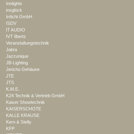
Innlights
insglück
Irrlicht GmbH
ISDV
IT AUDIO
IVT Ilbertz
Veranstaltungstechnik
Jabra
Jazzunique
JB-Lighting
Jericho Gehäuse
JTE
JTS
K.M.E.
K24 Technik & Vertrieb GmbH
Kaiser Showtechnik
KAISERSCHOTE
KALLE KRAUSE
Kern & Stelly
KFP