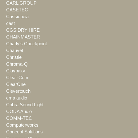
CARL GROUP
CASETEC
Cassiopeia
cast
CGS DRY HIRE
CHAINMASTER
Charly's Checkpoint
Chauvet
Christie
Chroma-Q
Claypaky
Clear-Com
ClearOne
Clevertouch
cma audio
Cobra Sound Light
CODA Audio
COMM-TEC
Computerworks
Concept Solutions