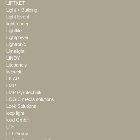
LIFTKET
Light + Building
Light Event
lightconcept
Lightlife
Lightpower
Lightronic
Limelight
LINDY
Litepanels
livewelt
LK AG
LMP
LMP Pyrotechnik
LOGIC media solutions
Look Solutions
loop light
loud GmbH
LTH
LTT Group