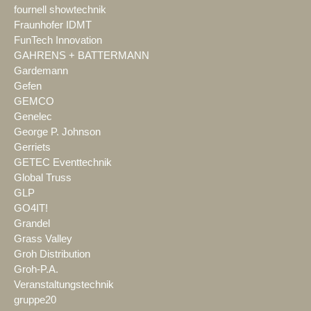
fournell showtechnik
Fraunhofer IDMT
FunTech Innovation
GAHRENS + BATTERMANN
Gardemann
Gefen
GEMCO
Genelec
George P. Johnson
Gerriets
GETEC Eventtechnik
Global Truss
GLP
GO4IT!
Grandel
Grass Valley
Groh Distribution
Groh-P.A.
Veranstaltungstechnik
gruppe20