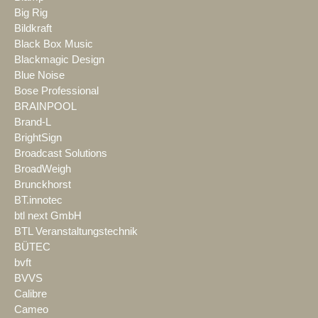
Big Rig
Bildkraft
Black Box Music
Blackmagic Design
Blue Noise
Bose Professional
BRAINPOOL
Brand-L
BrightSign
Broadcast Solutions
BroadWeigh
Brunckhorst
BT.innotec
btl next GmbH
BTL Veranstaltungstechnik
BÜTEC
bvft
BVVS
Calibre
Cameo