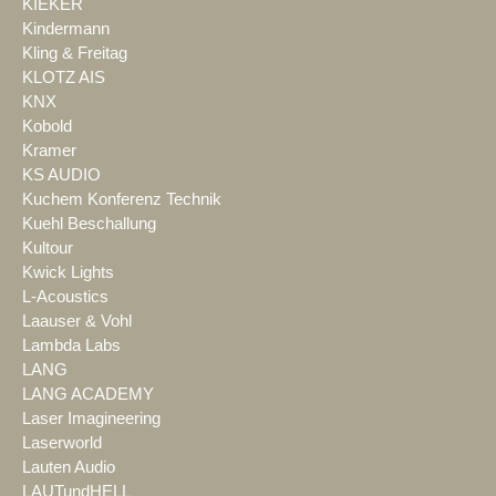
KIEKER
Kindermann
Kling & Freitag
KLOTZ AIS
KNX
Kobold
Kramer
KS AUDIO
Kuchem Konferenz Technik
Kuehl Beschallung
Kultour
Kwick Lights
L-Acoustics
Laauser & Vohl
Lambda Labs
LANG
LANG ACADEMY
Laser Imagineering
Laserworld
Lauten Audio
LAUTundHELL