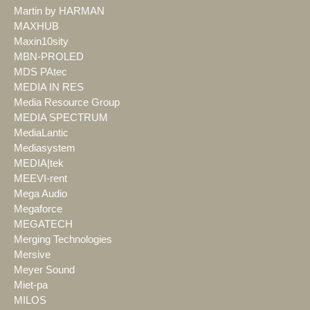
Martin by HARMAN
MAXHUB
Maxin10sity
MBN-PROLED
MDS PAtec
MEDIA IN RES
Media Resource Group
MEDIA SPECTRUM
MediaLantic
Mediasystem
MEDIA|tek
MEEVI-rent
Mega Audio
Megaforce
MEGATECH
Merging Technologies
Mersive
Meyer Sound
Miet-pa
MILOS