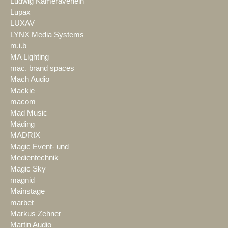
Ludwig Kameraverleih
Lupax
LUXAV
LYNX Media Systems
m.i.b
MA Lighting
mac. brand spaces
Mach Audio
Mackie
macom
Mad Music
Mäding
MADRIX
Magic Event- und
Medientechnik
Magic Sky
magnid
Mainstage
marbet
Markus Zehner
Martin Audio