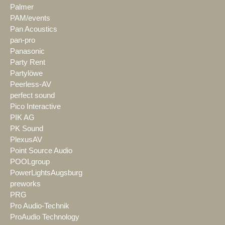
Palmer
PAM/events
Pan Acoustics
pan-pro
Panasonic
Party Rent
Partylöwe
Peerless-AV
perfect sound
Pico Interactive
PIK AG
PK Sound
PlexusAV
Point Source Audio
POOLgroup
PowerLightsAugsburg
preworks
PRG
Pro Audio-Technik
ProAudio Technology