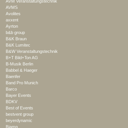
AVM Veranstaltungstechnik
AVMS
Avolites
axxent
Ayrton
b&b group
B&K Braun
B&K Lumitec
B&W Veranstaltungstechnik
B+T Bild+Ton AG
B-Musik Berlin
Babbel & Haeger
Baenfer
Band Pro Munich
Barco
Bayer Events
BDKV
Best of Events
bestvent group
beyerdynamic
Biamp