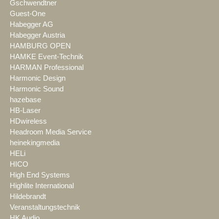
Gschwendtner
Guest-One
Habegger AG
Habegger Austria
HAMBURG OPEN
HAMKE Event-Technik
HARMAN Professional
Harmonic Design
Harmonic Sound
hazebase
HB-Laser
HDwireless
Headroom Media Service
heinekingmedia
HELi
HICO
High End Systems
Highlite International
Hildebrandt
Veranstaltungstechnik
HK Audio