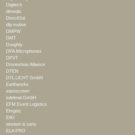
Digitech
dimedis
DirectOut
dlp motive
DMPW
DMT
Doughty
DPA Microphones
DPVT
Droneshow Alliance
DTEN
DTL LICHT GmbH
Earthworks
easescreen
edelmat.GmbH
EFM Event Logistics
Ehrgeiz
EIKI
einstein & sons
ELA PRO