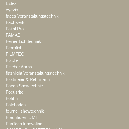
Extes
eyevis
faces Veranstaltungstechnik
Fachwerk
Faital Pro
FAMAB
Feiner Lichttechnik
Ferrofish
FILMTEC
Fischer
Fischer Amps
flashlight Veranstaltungstechnik
Flottmeier & Rehrmann
Focon Showtechnic
Focusrite
Fohhn
Fotoboden
fournell showtechnik
Fraunhofer IDMT
FunTech Innovation