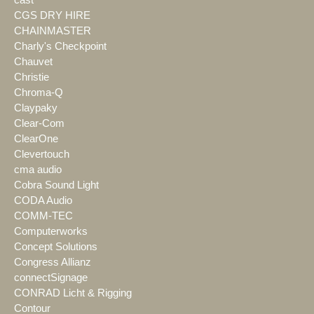
cast
CGS DRY HIRE
CHAINMASTER
Charly's Checkpoint
Chauvet
Christie
Chroma-Q
Claypaky
Clear-Com
ClearOne
Clevertouch
cma audio
Cobra Sound Light
CODA Audio
COMM-TEC
Computerworks
Concept Solutions
Congress Allianz
connectSignage
CONRAD Licht & Rigging
Contour