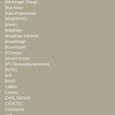
Blackmagic Design
Blue Noise
Bose Professional
BRAINPOOL
Brand-L
BrightSign
Broadcast Solutions
BroadWeigh
Brunckhorst
BT.innotec
btl next GmbH
BTL Veranstaltungstechnik
BÜTEC
bvft
BVVS
Calibre
Cameo
CARL GROUP
CASETEC
Cassiopeia