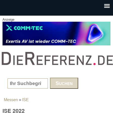
Skip to main content
Anzeige
www.DieReferenz.de
Search form
Messen
»
ISE
You are here
ISE 2022