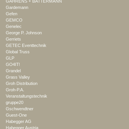
GAHRENS + BATTERMANN
Gardemann
Gefen
GEMCO
Genelec
George P. Johnson
Gerriets
GETEC Eventtechnik
Global Truss
GLP
GO4IT!
Grandel
Grass Valley
Groh Distribution
Groh-P.A.
Veranstaltungstechnik
gruppe20
Gschwendtner
Guest-One
Habegger AG
Habegger Austria