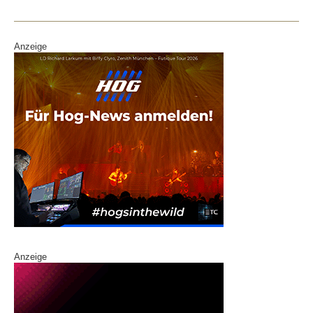
o
k
Anzeige
Anzeige