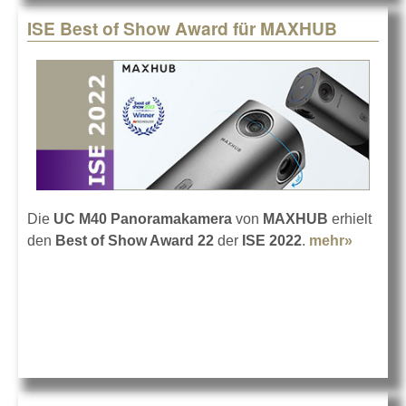
ISE Best of Show Award für MAXHUB
Die
UC M40 Panoramakamera
von
MAXHUB
erhielt
den
Best of Show Award 22
der
ISE 2022
.
mehr»
about
ISE Bes
of Sho
Award
für
MAXH