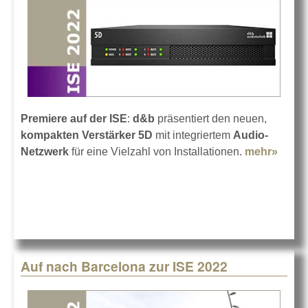
Premiere auf der ISE
:
d&b
präsentiert den neuen,
kompakten Verstärker 5D
mit integriertem
Audio-
Netzwerk
für eine Vielzahl von Installationen.
mehr»
about
d&b-
Verst
5D mi
Dant
Auf nach Barcelona zur ISE 2022