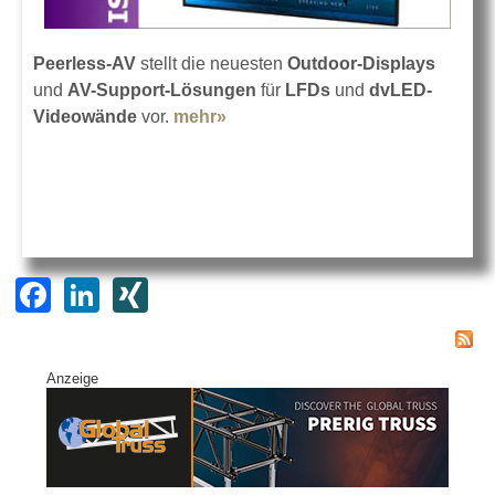
Peerless-AV
stellt die neuesten
Outdoor-Displays
und
AV-Support-Lösungen
für
LFDs
und
dvLED-
Videowände
vor.
mehr»
about Peerless-AV auf der ISE
2022
F
Li
XI
a
n
N
c
k
G
Anzeige
e
e
b
dI
o
n