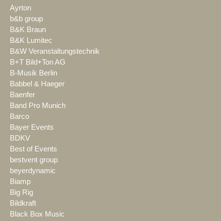
Ayrton
b&b group
B&K Braun
B&K Lumitec
B&W Veranstaltungstechnik
B+T Bild+Ton AG
B-Musik Berlin
Babbel & Haeger
Baenfer
Band Pro Munich
Barco
Bayer Events
BDKV
Best of Events
bestvent group
beyerdynamic
Biamp
Big Rig
Bildkraft
Black Box Music