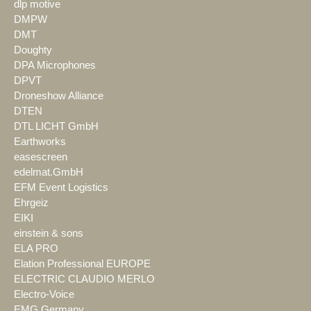
dlp motive
DMPW
DMT
Doughty
DPA Microphones
DPVT
Droneshow Alliance
DTEN
DTL LICHT GmbH
Earthworks
easescreen
edelmat.GmbH
EFM Event Logistics
Ehrgeiz
EIKI
einstein & sons
ELA PRO
Elation Professional EUROPE
ELECTRIC CLAUDIO MERLO
Electro-Voice
EMG Germany