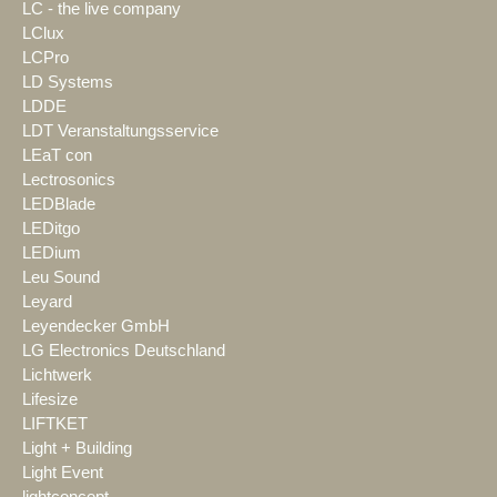
LC - the live company
LClux
LCPro
LD Systems
LDDE
LDT Veranstaltungsservice
LEaT con
Lectrosonics
LEDBlade
LEDitgo
LEDium
Leu Sound
Leyard
Leyendecker GmbH
LG Electronics Deutschland
Lichtwerk
Lifesize
LIFTKET
Light + Building
Light Event