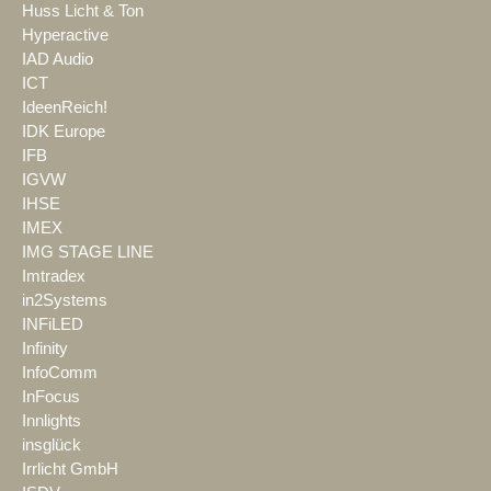
Huss Licht & Ton
Hyperactive
IAD Audio
ICT
IdeenReich!
IDK Europe
IFB
IGVW
IHSE
IMEX
IMG STAGE LINE
Imtradex
in2Systems
INFiLED
Infinity
InfoComm
InFocus
Innlights
insglück
Irrlicht GmbH