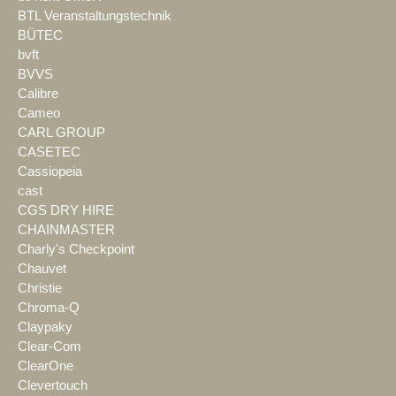
BTL Veranstaltungstechnik
BÜTEC
bvft
BVVS
Calibre
Cameo
CARL GROUP
CASETEC
Cassiopeia
cast
CGS DRY HIRE
CHAINMASTER
Charly's Checkpoint
Chauvet
Christie
Chroma-Q
Claypaky
Clear-Com
ClearOne
Clevertouch