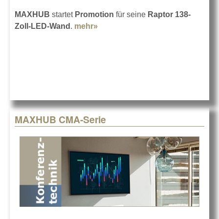
MAXHUB
startet
Promotion
für seine
Raptor 138-
Zoll-LED-Wand
.
mehr»
about LED-Wall mit 138 Zoll zum
Sonderpreis
MAXHUB CMA-Serie