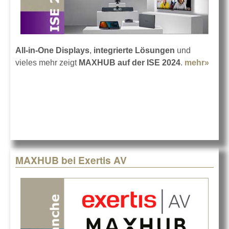
All-in-One Displays
,
integrierte Lösungen
und
vieles mehr zeigt
MAXHUB auf der ISE 2024
.
mehr»
abou
MAX
auf d
ISE 
MAXHUB bei Exertis AV