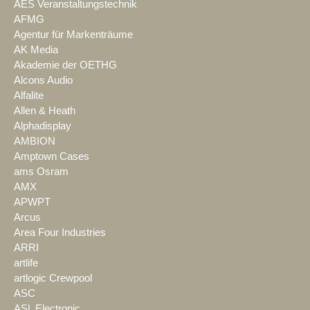
AES Veranstaltungstechnik
AFMG
Agentur für Markenträume
AK Media
Akademie der OETHG
Alcons Audio
Alfalite
Allen & Heath
Alphadisplay
AMBION
Amptown Cases
ams Osram
AMX
APWPT
Arcus
Area Four Industries
ARRI
artlife
artlogic Crewpool
ASC
ASL Electronic