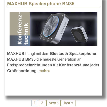
MAXHUB Speakerphone BM35
MAXHUB
bringt mit dem
Bluetooth-Speakerphone
MAXHUB BM35
die neueste Generation an
Freisprecheinrichtungen für Konferenzräume
jeder
Größenordnung
.
mehr»
about MAXHUB Speakerphone
BM35
1
2
next ›
last »