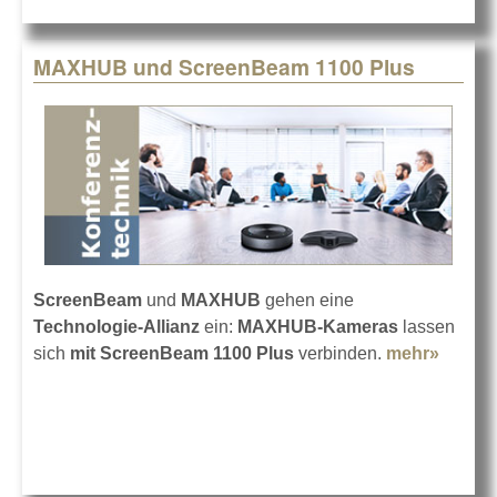
MAXHUB und ScreenBeam 1100 Plus
ScreenBeam
und
MAXHUB
gehen eine
Technologie-Allianz
ein:
MAXHUB-Kameras
lassen
sich
mit ScreenBeam 1100 Plus
verbinden.
mehr»
about
MAXH
und
Scree
1100 P