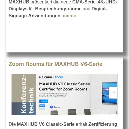
MAXHUB
präsentiert die neue
CMA-Serie
:
4K-UHD-
Displays
für
Besprechungsräume
und
Digital-
Signage-Anwendungen
.
mehr»
about MAXHUB CMA-
Serie
Zoom Rooms für MAXHUB V6-Serie
Die
MAXHUB V6 Classic-Serie
erhält
Zertifizierung