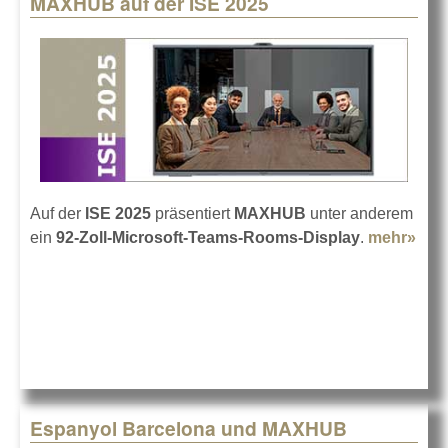
MAXHUB auf der ISE 2025
Pages
Auf der
ISE 2025
präsentiert
MAXHUB
unter anderem
ein
92-Zoll-Microsoft-Teams-Rooms-Display
.
mehr»
abo
MA
auf 
ISE
Espanyol Barcelona und MAXHUB