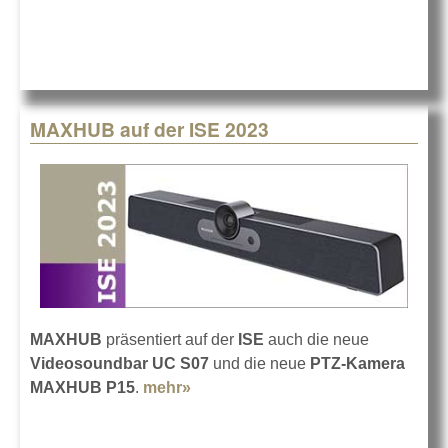
Logistikz
MAXHUB auf der ISE 2023
MAXHUB
präsentiert auf der
ISE
auch die neue
Videosoundbar UC S07
und die neue
PTZ-Kamera
MAXHUB P15
.
mehr»
about MAXHUB auf der ISE 2023