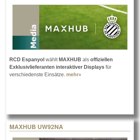
RCD Espanyol
wählt
MAXHUB
als
offiziellen
Exklusivlieferanten interaktiver Displays
für
verschiedenste Einsätze.
mehr»
about Espanyol
Barcelona und MAXHUB
MAXHUB UW92NA