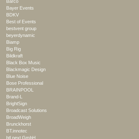
Barco
Bayer Events
BDKV
Best of Events
bestvent group
beyerdynamic
Biamp
Big Rig
Bildkraft
Black Box Music
Blackmagic Design
Blue Noise
Bose Professional
BRAINPOOL
Brand-L
BrightSign
Broadcast Solutions
BroadWeigh
Brunckhorst
BT.innotec
btl next GmbH