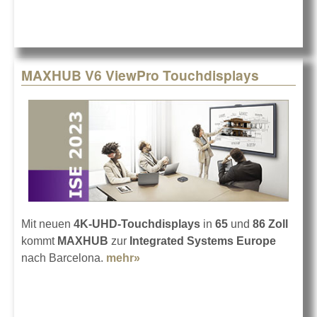
MAXHUB V6 ViewPro Touchdisplays
Mit neuen
4K-UHD-Touchdisplays
in
65
und
86 Zoll
kommt
MAXHUB
zur
Integrated Systems Europe
nach Barcelona.
mehr»
about MAXHUB V6 ViewPro
Touchdisplays