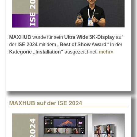
MAXHUB
wurde für sein
Ultra Wide 5K-Display
auf
der
ISE 2024
mit dem
„Best of Show Award“
in der
Kategorie „Installation“
ausgezeichnet.
mehr»
about
ISE-Best
of Show
Award 24
für
MAXHUB
MAXHUB auf der ISE 2024