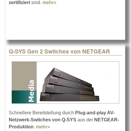
zertifiziert
sind.
mehr»
about Zoom Rooms mit Q-SYS
und Sennheiser
Q-SYS Gen 2 Switches von NETGEAR
Schnellere Bereitstellung durch
Plug-and-play AV-
Netzwerk-Switches von Q-SYS
aus der
NETGEAR-
Produktion
.
mehr»
about Q-SYS Gen 2 Switches von