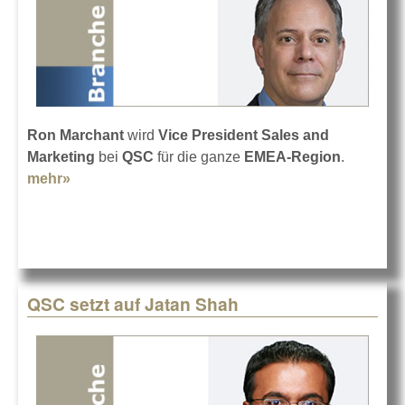
Ron Marchant
wird
Vice President Sales and
Marketing
bei
QSC
für die ganze
EMEA-Region
.
mehr»
about Ron Marchant wird Vice President bei
QSC
QSC setzt auf Jatan Shah