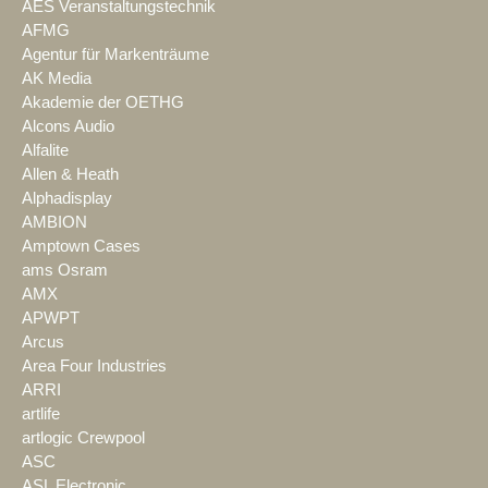
AES Veranstaltungstechnik
AFMG
Agentur für Markenträume
AK Media
Akademie der OETHG
Alcons Audio
Alfalite
Allen & Heath
Alphadisplay
AMBION
Amptown Cases
ams Osram
AMX
APWPT
Arcus
Area Four Industries
ARRI
artlife
artlogic Crewpool
ASC
ASL Electronic