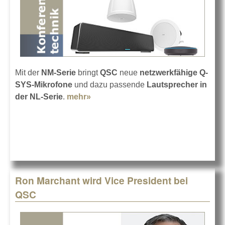
Mit der
NM-Serie
bringt
QSC
neue
netzwerkfähige Q-
SYS-Mikrofone
und dazu passende
Lautsprecher in
der NL-Serie
.
mehr»
about Neue Mikros und Speaker
von QSC
Ron Marchant wird Vice President bei
QSC