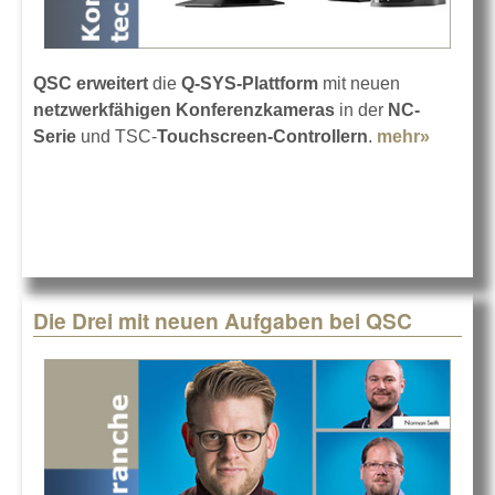
QSC erweitert
die
Q-SYS-Plattform
mit neuen
netzwerkfähigen Konferenzkameras
in der
NC-
Serie
und TSC-
Touchscreen-Controllern
.
mehr»
about
Die
neuen 
SYS-
Produk
von QS
Die Drei mit neuen Aufgaben bei QSC