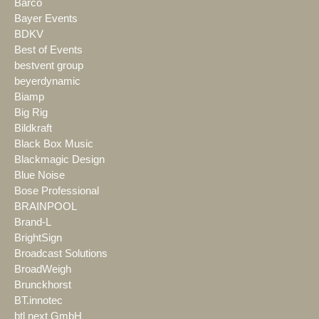
Barco
Bayer Events
BDKV
Best of Events
bestvent group
beyerdynamic
Biamp
Big Rig
Bildkraft
Black Box Music
Blackmagic Design
Blue Noise
Bose Professional
BRAINPOOL
Brand-L
BrightSign
Broadcast Solutions
BroadWeigh
Brunckhorst
BT.innotec
btl next GmbH