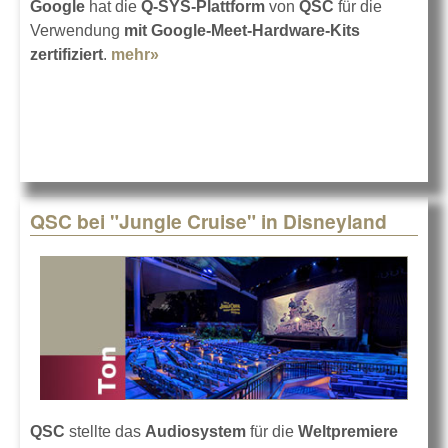
Google
hat die
Q-SYS-Plattform
von
QSC
für die
Verwendung
mit Google-Meet-Hardware-Kits
zertifiziert
.
mehr»
about Q-SYS für Google Meet
zertifiziert
QSC bei "Jungle Cruise" in Disneyland
QSC
stellte das
Audiosystem
für die
Weltpremiere