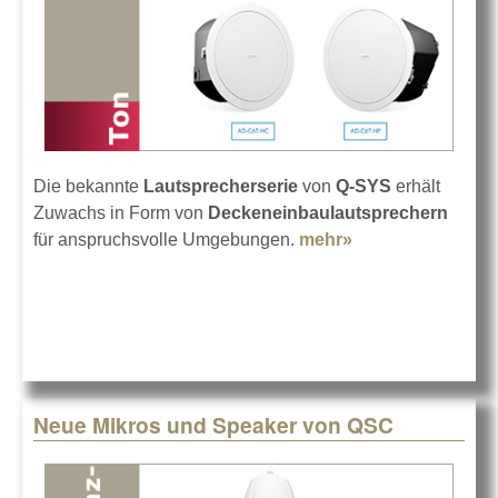
Die bekannte
Lautsprecherserie
von
Q-SYS
erhält
Zuwachs in Form von
Deckeneinbaulautsprechern
für anspruchsvolle Umgebungen.
mehr»
about Q-SYS
erweitert
AcousticDesign-
Serie
Neue Mikros und Speaker von QSC