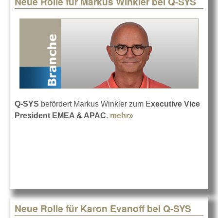
Neue Rolle für Markus Winkler bei Q-SYS
Pages
Q-SYS
befördert Markus Winkler zum E
xecutive Vice
President EMEA & APAC
.
mehr»
about Neue Rolle für
Markus Winkler bei Q-
SYS
Neue Rolle für Karon Evanoff bei Q-SYS