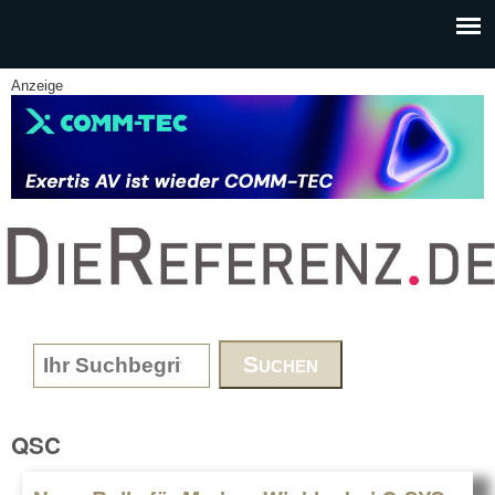
Skip to main content
Anzeige
www.DieReferenz.de
Search form
QSC