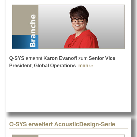
Q-SYS
ernennt
Karon Evanoff
zum
Senior Vice
President, Global Operations
.
mehr»
about Neue Rolle
für Karon Evanoff
bei Q-SYS
Q-SYS erweitert AcousticDesign-Serie