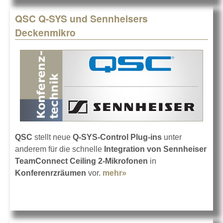
QSC Q-SYS und Sennheisers
Deckenmikro
QSC
stellt neue
Q-SYS-Control Plug-ins
unter
anderem für die schnelle
Integration von Sennheiser
TeamConnect Ceiling 2-Mikrofonen
in
Konferenrzräumen
vor.
mehr»
about QSC Q-SYS und
Sennheisers
Deckenmikro