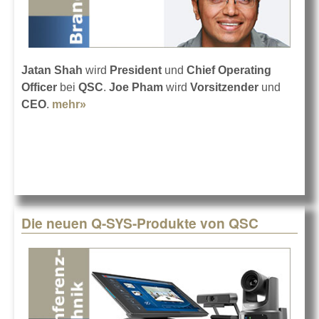
Jatan Shah
wird
President
und
Chief Operating
Officer
bei
QSC
.
Joe Pham
wird
Vorsitzender
und
CEO
.
mehr»
about QSC setzt auf Jatan Shah
Die neuen Q-SYS-Produkte von QSC