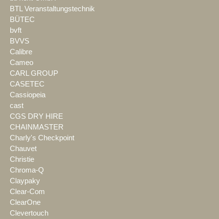
BTL Veranstaltungstechnik
BÜTEC
bvft
BVVS
Calibre
Cameo
CARL GROUP
CASETEC
Cassiopeia
cast
CGS DRY HIRE
CHAINMASTER
Charly's Checkpoint
Chauvet
Christie
Chroma-Q
Claypaky
Clear-Com
ClearOne
Clevertouch