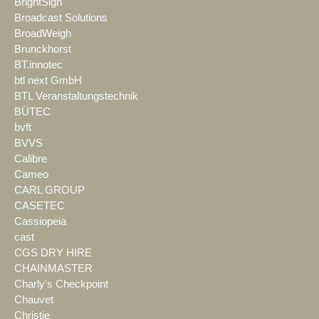
BrightSign
Broadcast Solutions
BroadWeigh
Brunckhorst
BT.innotec
btl next GmbH
BTL Veranstaltungstechnik
BÜTEC
bvft
BVVS
Calibre
Cameo
CARL GROUP
CASETEC
Cassiopeia
cast
CGS DRY HIRE
CHAINMASTER
Charly's Checkpoint
Chauvet
Christie