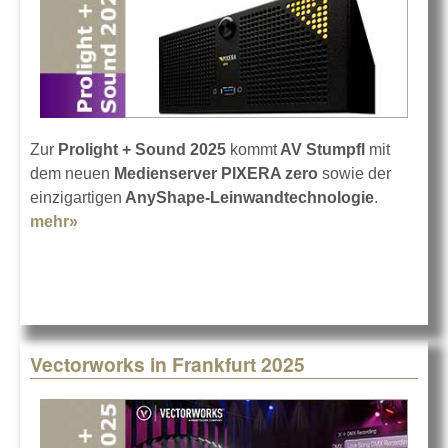
Zur
Prolight + Sound 2025
kommt
AV Stumpfl
mit
dem neuen
Medienserver PIXERA zero
sowie der
einzigartigen
AnyShape-Leinwandtechnologie
.
mehr»
about AV Stumpfl auf der Prolight + Sound 25
Vectorworks in Frankfurt 2025