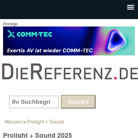
Skip to main content
Anzeige
www.DieReferenz.de
Search form
Messen
»
Prolight + Sound
You are here
Prolight + Sound 2025