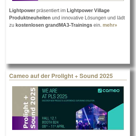
Lightpower
präsentiert im
Lightpower Village
Produktneuheiten
und innovative Lösungen und lädt
zu
kostenlosen grandMA3-Trainings
ein.
mehr»
about
Lightpo
auf der
Prolight
Sound
2025
Cameo auf der Prolight + Sound 2025