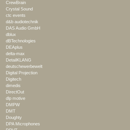
CrewBrain
Crystal Sound
ctc events
d&b audiotechnik
DAS Audio GmbH
dblux
dBTechnologies
DEAplus
delta-max
DetailKLANG
deutschewerbewelt
Digital Projection
Digitech
dimedis
DirectOut
dlp motive
DMPW
DMT
Doughty
DPA Microphones