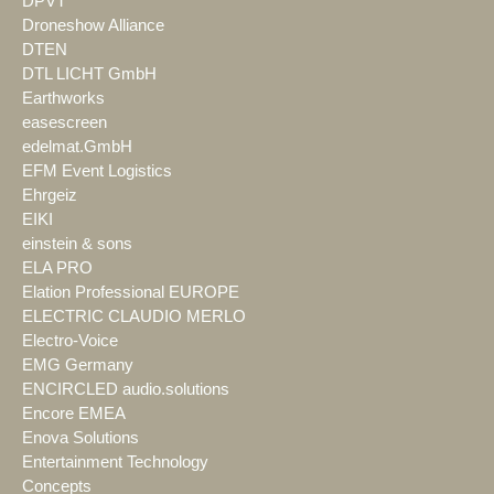
DPVT
Droneshow Alliance
DTEN
DTL LICHT GmbH
Earthworks
easescreen
edelmat.GmbH
EFM Event Logistics
Ehrgeiz
EIKI
einstein & sons
ELA PRO
Elation Professional EUROPE
ELECTRIC CLAUDIO MERLO
Electro-Voice
EMG Germany
ENCIRCLED audio.solutions
Encore EMEA
Enova Solutions
Entertainment Technology
Concepts