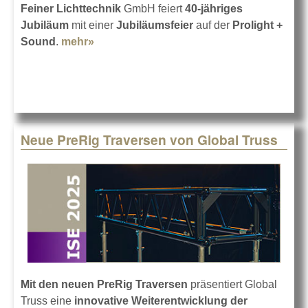
Feiner Lichttechnik
GmbH feiert
40-jähriges
Jubiläum
mit einer
Jubiläumsfeier
auf der
Prolight +
Sound
.
mehr»
about 40 Jahre Feiner Lichttechnik
Neue PreRig Traversen von Global Truss
Mit den neuen PreRig Traversen
präsentiert Global
Truss eine
innovative Weiterentwicklung der