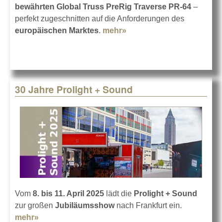
bewährten Global Truss PreRig Traverse PR-64
–
perfekt zugeschnitten auf die Anforderungen des
europäischen Marktes
.
mehr»
about Neue PreRig
Traversen von Global
Truss
30 Jahre Prolight + Sound
Vom
8. bis 11. April 2025
lädt die
Prolight + Sound
zur großen
Jubiläumsshow
nach Frankfurt ein.
mehr»
about 30 Jahre Prolight + Sound