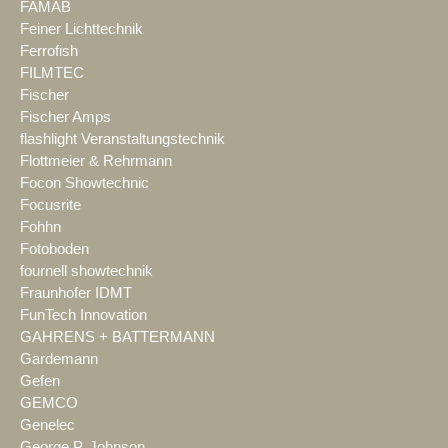
FAMAB
Feiner Lichttechnik
Ferrofish
FILMTEC
Fischer
Fischer Amps
flashlight Veranstaltungstechnik
Flottmeier & Rehrmann
Focon Showtechnic
Focusrite
Fohhn
Fotoboden
fournell showtechnik
Fraunhofer IDMT
FunTech Innovation
GAHRENS + BATTERMANN
Gardemann
Gefen
GEMCO
Genelec
George P. Johnson