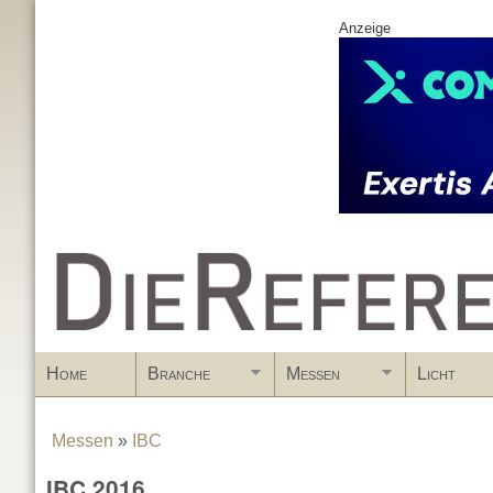
Anzeige
www.DieReferenz.de
Home
Branche
Messen
Licht
Messen
»
IBC
You are here
IBC 2016