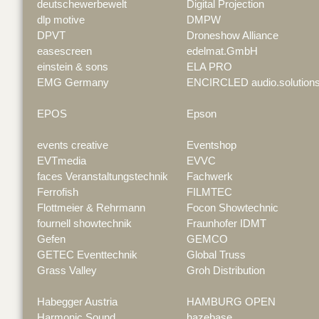
deutschewerbewelt
Digital Projection
dlp motive
DMPW
DPVT
Droneshow Alliance
easescreen
edelmat.GmbH
einstein & sons
ELA PRO
EMG Germany
ENCIRCLED audio.solution
EPOS
Epson
events creative
Eventshop
EVTmedia
EVVC
faces Veranstaltungstechnik
Fachwerk
Ferrofish
FILMTEC
Flottmeier & Rehrmann
Focon Showtechnic
fournell showtechnik
Fraunhofer IDMT
Gefen
GEMCO
GETEC Eventtechnik
Global Truss
Grass Valley
Groh Distribution
Habegger Austria
HAMBURG OPEN
Harmonic Sound
hazebase