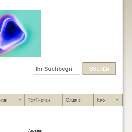
Search form
hnik
TopThemen
Galerie
Info
Anzeige