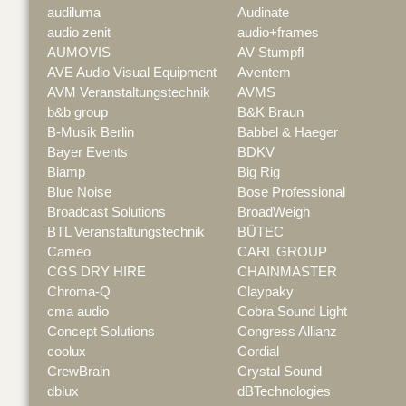
audiluma
Audinate
audio zenit
audio+frames
AUMOVIS
AV Stumpfl
AVE Audio Visual Equipment
Aventem
AVM Veranstaltungstechnik
AVMS
b&b group
B&K Braun
B-Musik Berlin
Babbel & Haeger
Bayer Events
BDKV
Biamp
Big Rig
Blue Noise
Bose Professional
Broadcast Solutions
BroadWeigh
BTL Veranstaltungstechnik
BÜTEC
Cameo
CARL GROUP
CGS DRY HIRE
CHAINMASTER
Chroma-Q
Claypaky
cma audio
Cobra Sound Light
Concept Solutions
Congress Allianz
coolux
Cordial
CrewBrain
Crystal Sound
dblux
dBTechnologies