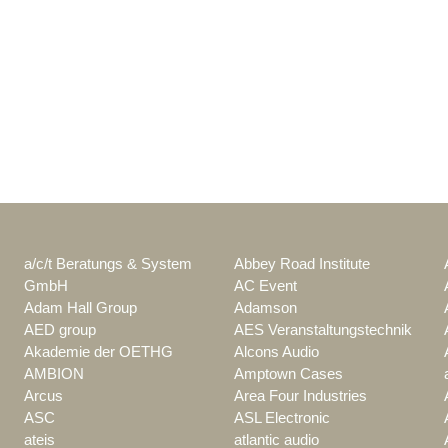
a/c/t Beratungs & System
Abbey Road Institute
GmbH
AC Event
Adam Hall Group
Adamson
AED group
AES Veranstaltungstechnik
Akademie der OETHG
Alcons Audio
AMBION
Amptown Cases
Arcus
Area Four Industries
ASC
ASL Electronic
ateis
atlantic audio