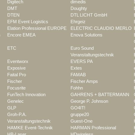
Digitech
dimedis
DMT
Doughty
DTEN
DTL LICHT GmbH
EFM Event Logistics
Ehrgeiz
Elation Professional EUROPE
ELECTRIC CLAUDIO MERLO
s
Encore EMEA
Enova Solutions
ETC
Euro Sound
Veranstaltungstechnik
Eventworx
EVERS PA
Exposive
Extes
Faital Pro
FAMAB
Fischer
Fischer Amps
Focusrite
Fohhn
FunTech Innovation
GAHRENS + BATTERMANN
Genelec
George P. Johnson
GLP
GO4IT!
Groh-P.A.
gruppe20
Veranstaltungstechnik
Guest-One
HAMKE Event-Technik
HARMAN Professional
HB-Laser
HDwireless