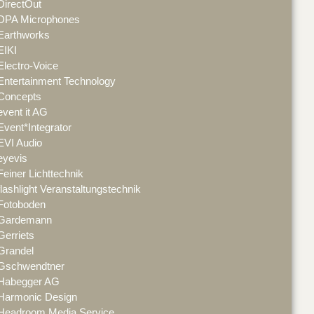
DirectOut
DPA Microphones
Earthworks
EIKI
Electro-Voice
Entertainment Technology
Concepts
event it AG
Event*Integrator
EVI Audio
eyevis
Feiner Lichttechnik
flashlight Veranstaltungstechnik
Fotoboden
Gardemann
Gerriets
Grandel
Gschwendtner
Habegger AG
Harmonic Design
Headroom Media Service