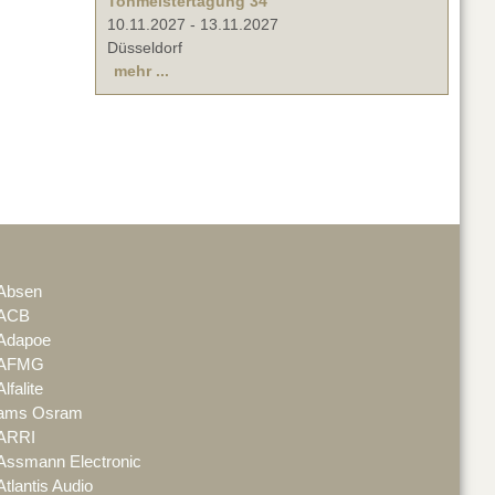
Tonmeistertagung 34
10.11.2027
-
13.11.2027
Düsseldorf
mehr ...
Absen
ACB
Adapoe
AFMG
Alfalite
ams Osram
ARRI
Assmann Electronic
Atlantis Audio