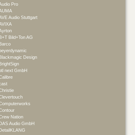
Audio Pro
AUMA
AVE Audio Stuttgart
AVIXA
Ayrton
B+T Bild+Ton AG
Barco
beyerdynamic
Blackmagic Design
BrightSign
btl next GmbH
Calibre
cast
Christie
Clevertouch
Computerworks
Contour
Crew Nation
DAS Audio GmbH
DetailKLANG