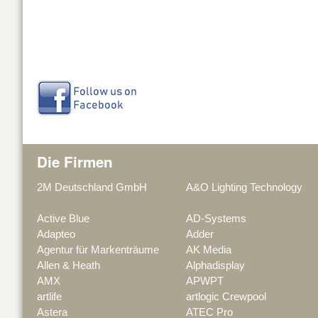
Die Firmen
2M Deutschland GmbH
A&O Lighting Technology
Active Blue
AD-Systems
Adapteo
Adder
Agentur für Markenträume
AK Media
Allen & Heath
Alphadisplay
AMX
APWPT
artlife
artlogic Crewpool
Astera
ATEC Pro