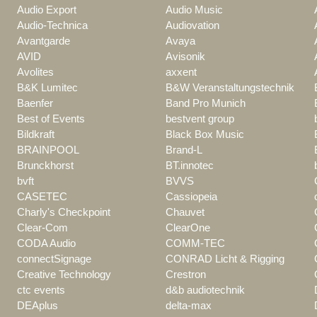
Audio Export
Audio Music
Audio-Technica
Audiovation
Avantgarde
Avaya
AVID
Avisonik
Avolites
axxent
B&K Lumitec
B&W Veranstaltungstechnik
Baenfer
Band Pro Munich
Best of Events
bestvent group
Bildkraft
Black Box Music
BRAINPOOL
Brand-L
Brunckhorst
BT.innotec
bvft
BVVS
CASETEC
Cassiopeia
Charly's Checkpoint
Chauvet
Clear-Com
ClearOne
CODA Audio
COMM-TEC
connectSignage
CONRAD Licht & Rigging
Creative Technology
Crestron
ctc events
d&b audiotechnik
DEAplus
delta-max