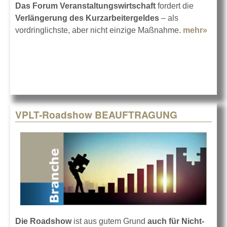
Das Forum Veranstaltungswirtschaft
fordert die
Verlängerung des Kurzarbeitergeldes
– als
vordringlichste, aber nicht einzige Maßnahme.
mehr»
abou
Habe
Plän
müs
Tate
folg
VPLT-Roadshow BEAUFTRAGUNG
Die Roadshow
ist aus gutem Grund
auch für Nicht-