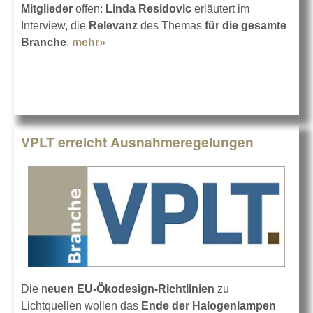
Mitglieder
offen:
Linda Residovic
erläutert im
Interview, die
Relevanz
des Themas
für die gesamte
Branche
.
mehr»
about VPLT-Roadshow
BEAUFTRAGUNG
VPLT erreicht Ausnahmeregelungen
Die n
euen EU-Ökodesign-Richtlinien
zu
Lichtquellen wollen das
Ende der Halogenlampen