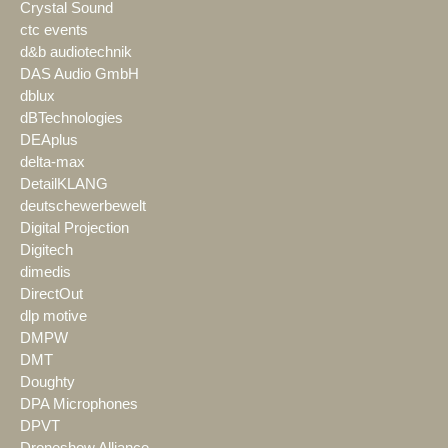
Crystal Sound
ctc events
d&b audiotechnik
DAS Audio GmbH
dblux
dBTechnologies
DEAplus
delta-max
DetailKLANG
deutschewerbewelt
Digital Projection
Digitech
dimedis
DirectOut
dlp motive
DMPW
DMT
Doughty
DPA Microphones
DPVT