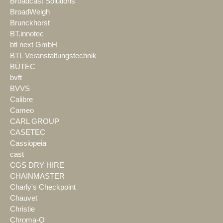
Broadcast Solutions
BroadWeigh
Brunckhorst
BT.innotec
btl next GmbH
BTL Veranstaltungstechnik
BÜTEC
bvft
BVVS
Calibre
Cameo
CARL GROUP
CASETEC
Cassiopeia
cast
CGS DRY HIRE
CHAINMASTER
Charly's Checkpoint
Chauvet
Christie
Chroma-Q