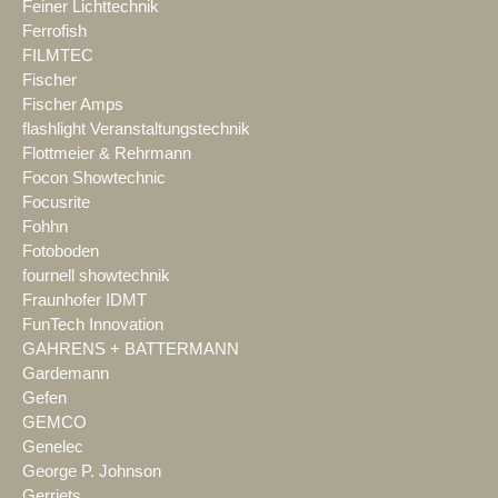
Feiner Lichttechnik
Ferrofish
FILMTEC
Fischer
Fischer Amps
flashlight Veranstaltungstechnik
Flottmeier & Rehrmann
Focon Showtechnic
Focusrite
Fohhn
Fotoboden
fournell showtechnik
Fraunhofer IDMT
FunTech Innovation
GAHRENS + BATTERMANN
Gardemann
Gefen
GEMCO
Genelec
George P. Johnson
Gerriets