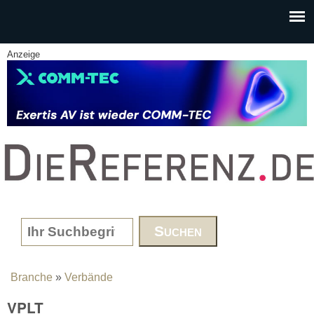
Skip to main content
Anzeige
www.DieReferenz.de
Search form
Branche
»
Verbände
You are here
VPLT