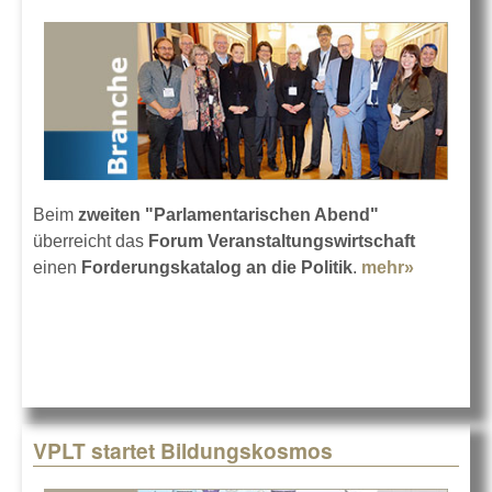
Beim
zweiten "Parlamentarischen Abend"
überreicht das
Forum Veranstaltungswirtschaft
einen
Forderungskatalog an die Politik
.
mehr»
about De
Forderun
der Bran
VPLT startet Bildungskosmos