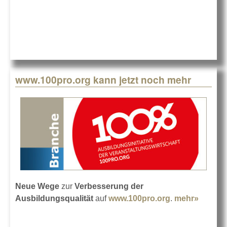
DAZU: IGVW
geht 1 Schritt
weiter
www.100pro.org kann jetzt noch mehr
Neue Wege
zur
Verbesserung der
Ausbildungsqualität
auf
www.100pro.org
.
mehr»
about
www.10
kann je