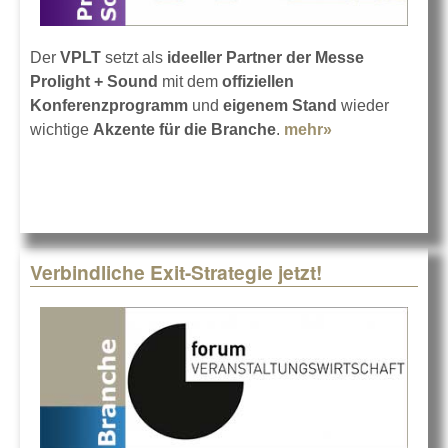
Der
VPLT
setzt als
ideeller Partner der Messe
Prolight + Sound
mit dem
offiziellen
Konferenzprogramm
und
eigenem Stand
wieder
wichtige
Akzente für die Branche
.
mehr»
about VPLT
auf der
Prolight +
Sound 2022
Verbindliche Exit-Strategie jetzt!