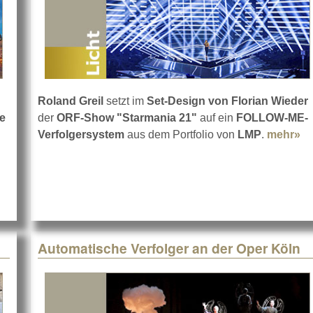
Roland Greil
setzt im
Set-Design von Florian Wieder
e
der
ORF-Show "Starmania 21"
auf ein
FOLLOW-ME-
er
Verfolgersystem
aus dem Portfolio von
LMP
.
mehr»
ab
Automatische Verfolger an der Oper Köln