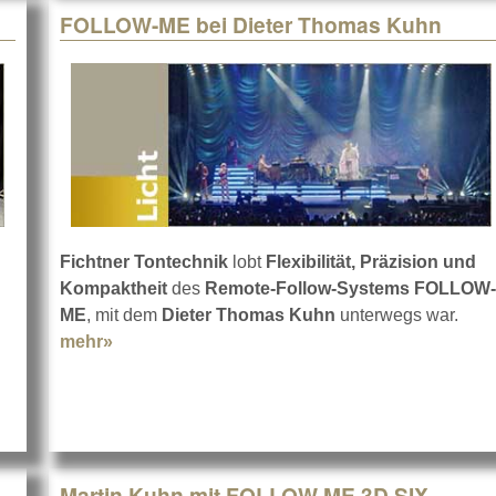
FOLLOW-ME bei Dieter Thomas Kuhn
Fichtner Tontechnik
lobt
Flexibilität, Präzision und
Kompaktheit
des
Remote-Follow-Systems FOLLOW-
XP setzt auf FOLLOW-ME und Track-iT
ME
, mit dem
Dieter Thomas Kuhn
unterwegs war.
mehr»
about FOLLOW-ME bei Dieter Thomas Kuhn
Martin Kuhn mit FOLLOW ME 3D SIX