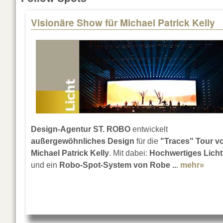
Visionäre Show für Michael Patrick Kelly
Pages
Design-Agentur ST. ROBO
entwickelt
außergewöhnliches Design
für die
"Traces" Tour v
Michael Patrick Kelly
. Mit dabei:
Hochwertiges Licht
und ein
Robo-Spot-System von Robe ..
.
mehr»
abou