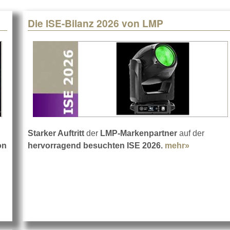
Die ISE-Bilanz 2026 von LMP
Starker Auftritt
der
LMP-Markenpartner
auf der
on
hervorragend besuchten ISE 2026.
mehr»
about Die
t Visionäre Show für Michael Patrick Kelly