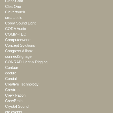
Clear-Com
ClearOne
Clevertouch
cma audio
Cobra Sound Light
CODA Audio
COMM-TEC
Computerworks
Concept Solutions
Congress Allianz
connectSignage
CONRAD Licht & Rigging
Contour
coolux
Cordial
Creative Technology
Crestron
Crew Nation
CrewBrain
Crystal Sound
ctc events