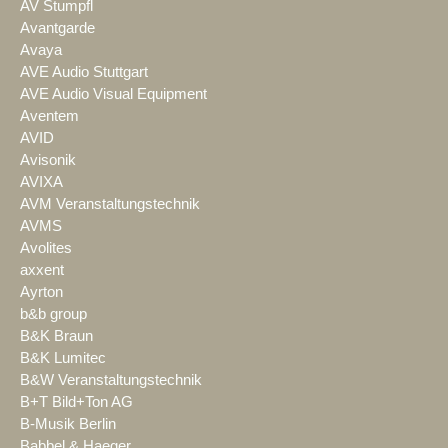
AV Stumpfl
Avantgarde
Avaya
AVE Audio Stuttgart
AVE Audio Visual Equipment
Aventem
AVID
Avisonik
AVIXA
AVM Veranstaltungstechnik
AVMS
Avolites
axxent
Ayrton
b&b group
B&K Braun
B&K Lumitec
B&W Veranstaltungstechnik
B+T Bild+Ton AG
B-Musik Berlin
Babbel & Haeger