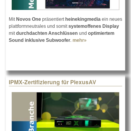
Mit
Novos One
präsentiert
heinekingmedia
ein neues
plattformneutrales und somit
systemoffenes Display
mit
durchdachten Anschlüssen
und
optimiertem
Sound inklusive Subwoofer
.
mehr»
about
heinekingmedia
Novos One
IPMX-Zertifizierung für PlexusAV