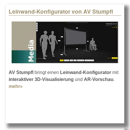
Leinwand-Konfigurator von AV Stumpfl
Pages
AV Stumpfl
bringt einen
Leinwand-Konfigurator
mit
interaktiver 3D-Visualisierung
und
AR-Vorschau
.
mehr»
about Leinwand-Konfigurator von AV Stumpfl