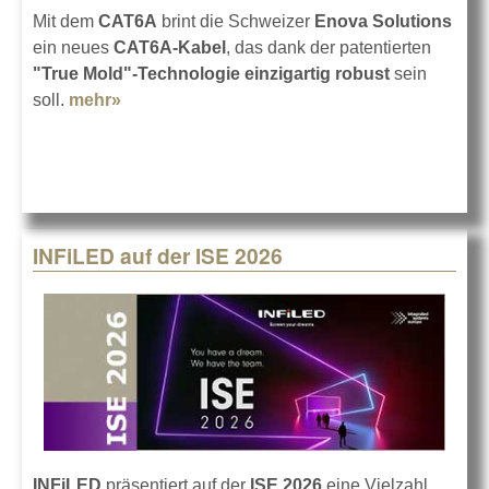
Mit dem
CAT6A
brint die Schweizer
Enova Solutions
ein neues
CAT6A-Kabel
, das dank der patentierten
"True Mold"-Technologie einzigartig robust
sein
soll.
mehr»
about EnovaNxt CAT6A-Kabel
INFiLED auf der ISE 2026
INFiLED
präsentiert auf der
ISE 2026
eine Vielzahl