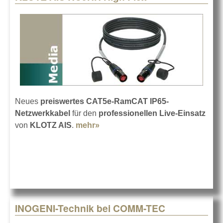
Neues
preiswertes CAT5e-RamCAT IP65-
Netzwerkkabel
für den
professionellen Live-Einsatz
von
KLOTZ AIS
.
mehr»
about KLOTZ AIS RC5HH High
Flex
INOGENI-Technik bei COMM-TEC