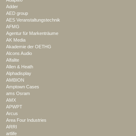
Adapteo
Adder
AED group
AES Veranstaltungstechnik
AFMG
Agentur für Markenträume
AK Media
Akademie der OETHG
Alcons Audio
Alfalite
Allen & Heath
Alphadisplay
AMBION
Amptown Cases
ams Osram
AMX
APWPT
Arcus
Area Four Industries
ARRI
artlife