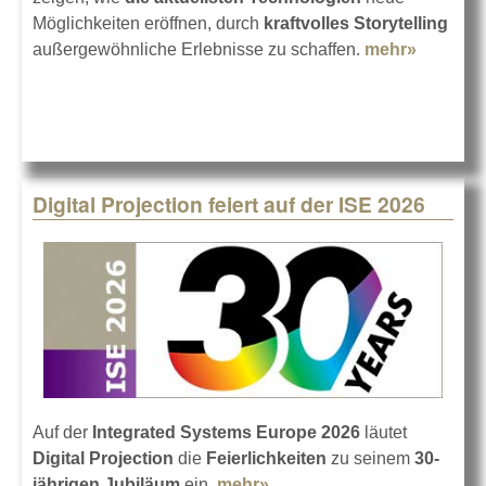
Möglichkeiten eröffnen, durch
kraftvolles Storytelling
außergewöhnliche Erlebnisse zu schaffen.
mehr»
about
Christie
auf der
ISE
2026
Digital Projection feiert auf der ISE 2026
Auf der
Integrated Systems Europe 2026
läutet
Digital Projection
die
Feierlichkeiten
zu seinem
30-
jährigen Jubiläum
ein.
mehr»
about Digital Projection