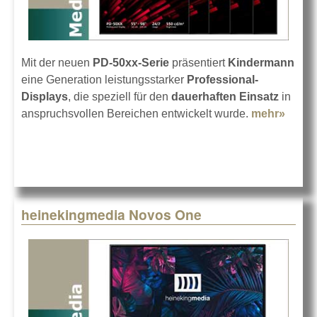
Mit der neuen
PD-50xx-Serie
präsentiert
Kindermann
eine Generation leistungsstarker
Professional-
Displays
, die speziell für den
dauerhaften Einsatz
in
anspruchsvollen Bereichen entwickelt wurde.
mehr»
about
Kind
Non-T
Displ
Serie
heinekingmedia Novos One