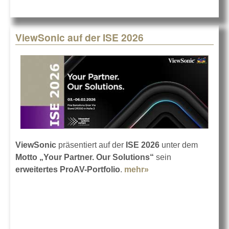
ViewSonic auf der ISE 2026
ViewSonic
präsentiert auf der
ISE 2026
unter dem
Motto „Your Partner. Our Solutions“
sein
erweitertes ProAV-Portfolio
.
mehr»
about ViewSonic auf
der ISE 2026