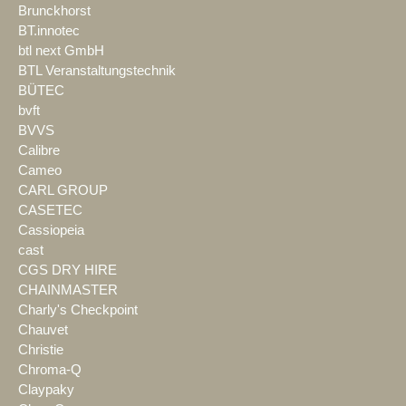
Brunckhorst
BT.innotec
btl next GmbH
BTL Veranstaltungstechnik
BÜTEC
bvft
BVVS
Calibre
Cameo
CARL GROUP
CASETEC
Cassiopeia
cast
CGS DRY HIRE
CHAINMASTER
Charly's Checkpoint
Chauvet
Christie
Chroma-Q
Claypaky