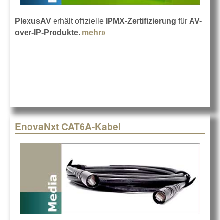
PlexusAV
erhält offizielle
IPMX-Zertifizierung
für
AV-
over-IP-Produkte
.
mehr»
about IPMX-Zertifizierung für
PlexusAV
EnovaNxt CAT6A-Kabel