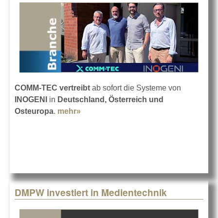
COMM-TEC
vertreibt
ab sofort die Systeme von
INOGENI
in
Deutschland, Österreich und
Osteuropa
.
mehr»
about INOGENI-Technik bei COMM-
TEC
DMPW investiert in Medientechnik