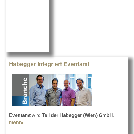
k
Habegger integriert Eventamt
Eventamt
wird
Teil der Habegger (Wien) GmbH
.
mehr»
about Habegger integriert Eventamt