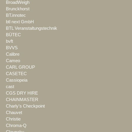
BroadWeigh
Brunckhorst
BT.innotec
btl next GmbH
BTL Veranstaltungstechnik
BÜTEC
bvft
BVVS
Calibre
Cameo
CARL GROUP
CASETEC
Cassiopeia
cast
CGS DRY HIRE
CHAINMASTER
Charly's Checkpoint
Chauvet
Christie
Chroma-Q
Claypaky