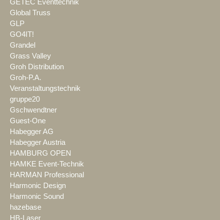
GETEC Eventtechnik
Global Truss
GLP
GO4IT!
Grandel
Grass Valley
Groh Distribution
Groh-P.A.
Veranstaltungstechnik
gruppe20
Gschwendtner
Guest-One
Habegger AG
Habegger Austria
HAMBURG OPEN
HAMKE Event-Technik
HARMAN Professional
Harmonic Design
Harmonic Sound
hazebase
HB-Laser