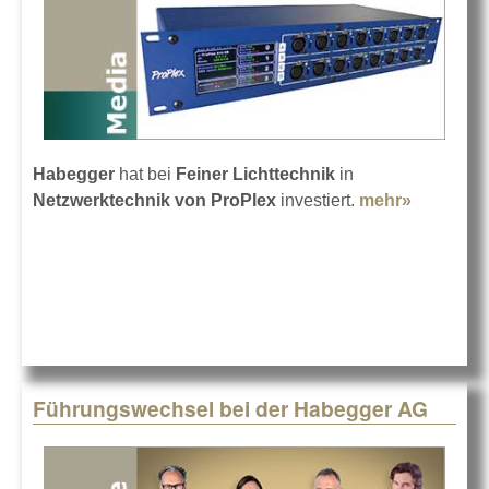
Habegger
hat bei
Feiner Lichttechnik
in
Netzwerktechnik von ProPlex
investiert.
mehr»
about
Habegge
investiert
in
ProPlex
Führungswechsel bei der Habegger AG