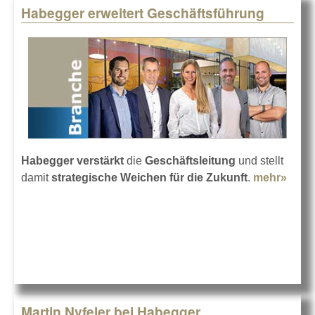
Habegger erweitert Geschäftsführung
Habegger verstärkt
die
Geschäftsleitung
und stellt
damit
strategische Weichen für die Zukunft
.
mehr»
abou
erwei
Gesc
Martin Nyfeler bei Habegger