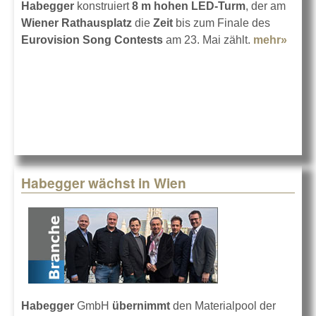
Habegger
konstruiert
8 m hohen LED-Turm
, der am
Wiener Rathausplatz
die
Zeit
bis zum Finale des
Eurovision Song Contests
am 23. Mai zählt.
mehr»
abou
Coun
Turm 
Wien
Habegger wächst in Wien
Habegger
GmbH
übernimmt
den Materialpool der