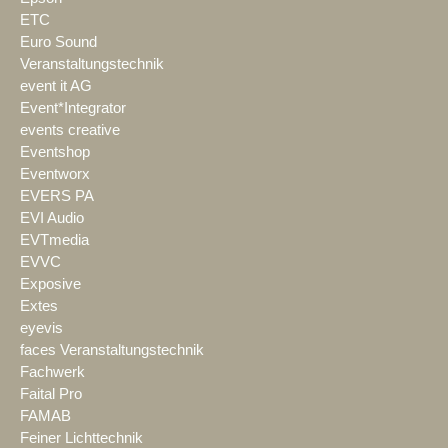
ETC
Euro Sound
Veranstaltungstechnik
event it AG
Event*Integrator
events creative
Eventshop
Eventworx
EVERS PA
EVI Audio
EVTmedia
EVVC
Exposive
Extes
eyevis
faces Veranstaltungstechnik
Fachwerk
Faital Pro
FAMAB
Feiner Lichttechnik