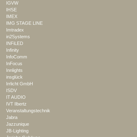
IGVW
IHSE
IMEX
IMG STAGE LINE
Imtradex
in2Systems
INFiLED
Infinity
InfoComm
InFocus
Innlights
insglück
Irrlicht GmbH
ISDV
IT AUDIO
IVT Ilbertz
Veranstaltungstechnik
Jabra
Jazzunique
JB-Lighting