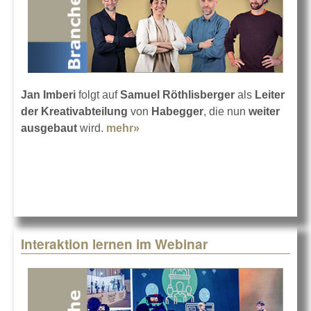
Jan Imberi
folgt auf
Samuel Röthlisberger
als
Leiter
der Kreativabteilung
von
Habegger
, die nun
weiter
ausgebaut
wird.
mehr»
about Führungswechsel bei der
Habegger AG
Interaktion lernen im Webinar