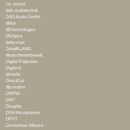
ctc events
d&b audiotechnik
DAS Audio GmbH
dblux
dBTechnologies
DEAplus
delta-max
DetailKLANG
deutschewerbewelt
Digital Projection
Digitech
dimedis
DirectOut
dlp motive
DMPW
DMT
Doughty
DPA Microphones
DPVT
Droneshow Alliance