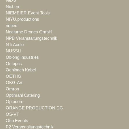
Nexo
NicLen
NIEMEIER Event Tools
NIYU.productions
nobeo
Nocturne Drones GmbH
NPB Veranstaltungstechnik
NTi Audio
NÜSSLI
Oblong Industries
Octopus
Oehlbach Kabel
OETHG
OKG-AV
Omron
Optimahl Catering
Optocore
ORANGE PRODUCTION DG
OS-VT
Otto Events
P2 Veranstaltungstechnik