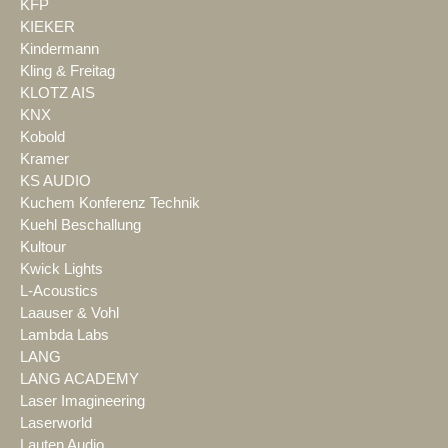
KFP
KIEKER
Kindermann
Kling & Freitag
KLOTZ AIS
KNX
Kobold
Kramer
KS AUDIO
Kuchem Konferenz Technik
Kuehl Beschallung
Kultour
Kwick Lights
L-Acoustics
Laauser & Vohl
Lambda Labs
LANG
LANG ACADEMY
Laser Imagineering
Laserworld
Lauten Audio