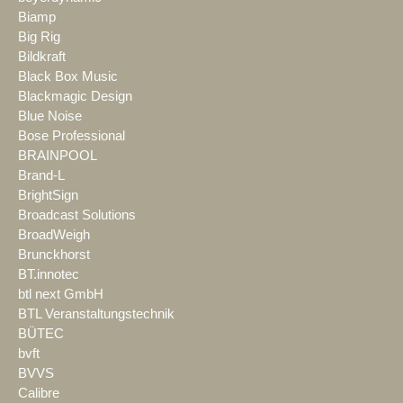
Biamp
Big Rig
Bildkraft
Black Box Music
Blackmagic Design
Blue Noise
Bose Professional
BRAINPOOL
Brand-L
BrightSign
Broadcast Solutions
BroadWeigh
Brunckhorst
BT.innotec
btl next GmbH
BTL Veranstaltungstechnik
BÜTEC
bvft
BVVS
Calibre