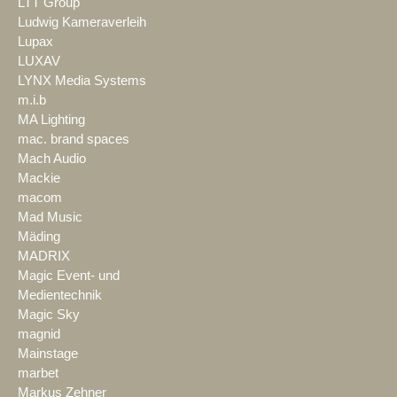
LTT Group
Ludwig Kameraverleih
Lupax
LUXAV
LYNX Media Systems
m.i.b
MA Lighting
mac. brand spaces
Mach Audio
Mackie
macom
Mad Music
Mäding
MADRIX
Magic Event- und
Medientechnik
Magic Sky
magnid
Mainstage
marbet
Markus Zehner