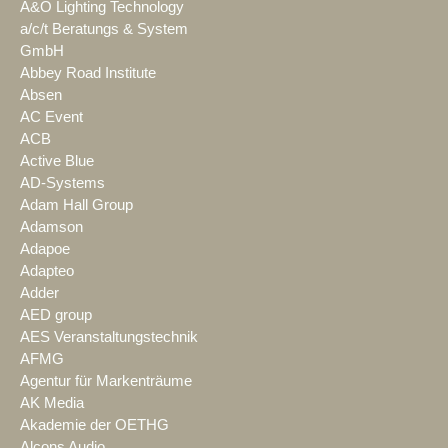
A&O Lighting Technology
a/c/t Beratungs & System
GmbH
Abbey Road Institute
Absen
AC Event
ACB
Active Blue
AD-Systems
Adam Hall Group
Adamson
Adapoe
Adapteo
Adder
AED group
AES Veranstaltungstechnik
AFMG
Agentur für Markenträume
AK Media
Akademie der OETHG
Alcons Audio