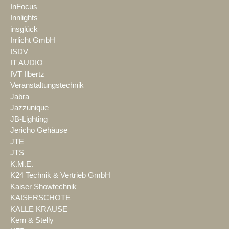
InFocus
Innlights
insglück
Irrlicht GmbH
ISDV
IT AUDIO
IVT Ilbertz
Veranstaltungstechnik
Jabra
Jazzunique
JB-Lighting
Jericho Gehäuse
JTE
JTS
K.M.E.
K24 Technik & Vertrieb GmbH
Kaiser Showtechnik
KAISERSCHOTE
KALLE KRAUSE
Kern & Stelly