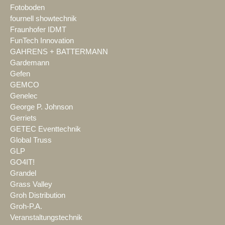
Fotoboden
fournell showtechnik
Fraunhofer IDMT
FunTech Innovation
GAHRENS + BATTERMANN
Gardemann
Gefen
GEMCO
Genelec
George P. Johnson
Gerriets
GETEC Eventtechnik
Global Truss
GLP
GO4IT!
Grandel
Grass Valley
Groh Distribution
Groh-P.A.
Veranstaltungstechnik