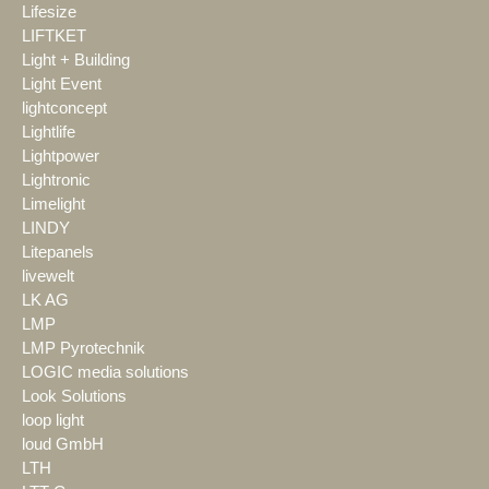
Lifesize
LIFTKET
Light + Building
Light Event
lightconcept
Lightlife
Lightpower
Lightronic
Limelight
LINDY
Litepanels
livewelt
LK AG
LMP
LMP Pyrotechnik
LOGIC media solutions
Look Solutions
loop light
loud GmbH
LTH