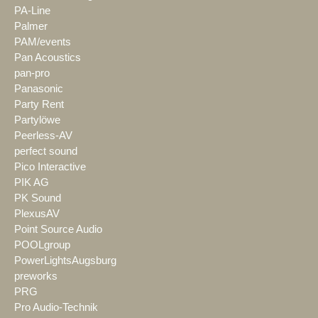
PA-Line
Palmer
PAM/events
Pan Acoustics
pan-pro
Panasonic
Party Rent
Partylöwe
Peerless-AV
perfect sound
Pico Interactive
PIK AG
PK Sound
PlexusAV
Point Source Audio
POOLgroup
PowerLightsAugsburg
preworks
PRG
Pro Audio-Technik