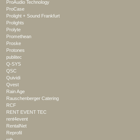
ProAudio Technology
ProCase
Prolight + Sound Frankfurt
Prolights
Prolyte
Promethean
Proske
Protones
publitec
Q-SYS
QSC
Quividi
Qvest
Rain Age
Rauschenberger Catering
RCF
RENT EVENT TEC
rent4event
RentalNet
Reprofil
rgb