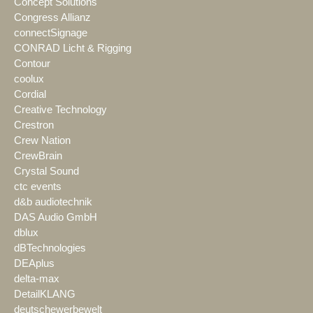
Concept Solutions
Congress Allianz
connectSignage
CONRAD Licht & Rigging
Contour
coolux
Cordial
Creative Technology
Crestron
Crew Nation
CrewBrain
Crystal Sound
ctc events
d&b audiotechnik
DAS Audio GmbH
dblux
dBTechnologies
DEAplus
delta-max
DetailKLANG
deutschewerbewelt