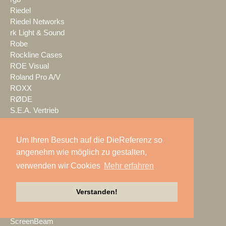
Riedel
Riedel Networks
rk Light & Sound
Robe
Rockline Cases
ROE Visual
Roland Pro A/V
ROXX
RØDE
S.E.A. Vertrieb
Salzbrenner
Samsung
Um Ihren Besuch auf die DieReferenz so
satis&fy
angenehm wie möglich zu gestalten,
SCHACHZUG
verwenden wir Cookies
Mehr erfahren
Schallwerk Audiotechnik
Scheinwurf
Schnick-Schnack-Systems
Verstanden!
SCHOEPS
Screen Visions
ScreenBeam