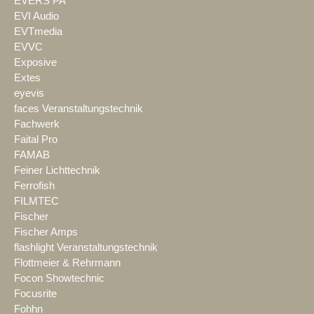
EVERS PA
EVI Audio
EVTmedia
EVVC
Exposive
Extes
eyevis
faces Veranstaltungstechnik
Fachwerk
Faital Pro
FAMAB
Feiner Lichttechnik
Ferrofish
FILMTEC
Fischer
Fischer Amps
flashlight Veranstaltungstechnik
Flottmeier & Rehrmann
Focon Showtechnic
Focusrite
Fohhn