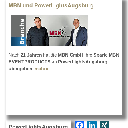
MBN und PowerLightsAugsburg
Nach
21 Jahren
hat die
MBN GmbH
ihre
Sparte MBN
EVENTPRODUCTS
an
PowerLightsAugsburg
übergeben
.
mehr»
about MBN und
PowerLightsAugsburg
F
Li
XI
PowerLightsAugsburg