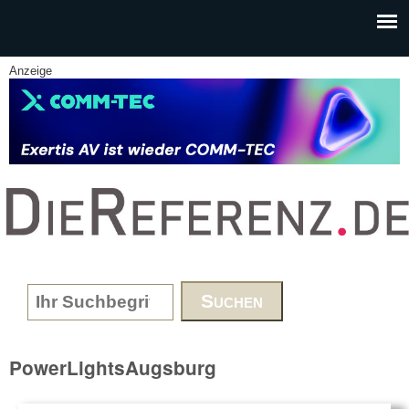
Skip to main content
Anzeige
www.DieReferenz.de
Search form
PowerLightsAugsburg