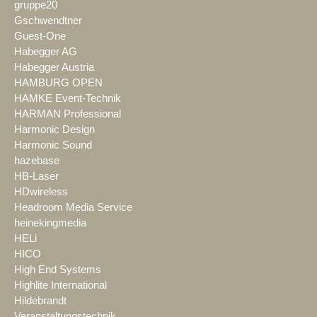
gruppe20
Gschwendtner
Guest-One
Habegger AG
Habegger Austria
HAMBURG OPEN
HAMKE Event-Technik
HARMAN Professional
Harmonic Design
Harmonic Sound
hazebase
HB-Laser
HDwireless
Headroom Media Service
heinekingmedia
HELi
HICO
High End Systems
Highlite International
Hildebrandt
Veranstaltungstechnik