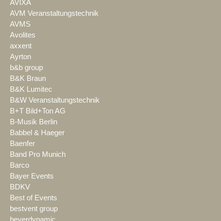
AVIXA
AVM Veranstaltungstechnik
AVMS
Avolites
axxent
Ayrton
b&b group
B&K Braun
B&K Lumitec
B&W Veranstaltungstechnik
B+T Bild+Ton AG
B-Musik Berlin
Babbel & Haeger
Baenfer
Band Pro Munich
Barco
Bayer Events
BDKV
Best of Events
bestvent group
beyerdynamic