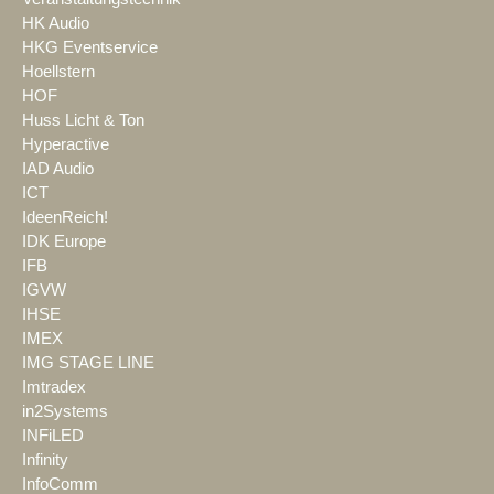
HK Audio
HKG Eventservice
Hoellstern
HOF
Huss Licht & Ton
Hyperactive
IAD Audio
ICT
IdeenReich!
IDK Europe
IFB
IGVW
IHSE
IMEX
IMG STAGE LINE
Imtradex
in2Systems
INFiLED
Infinity
InfoComm