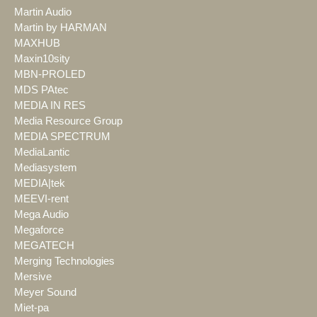
Martin Audio
Martin by HARMAN
MAXHUB
Maxin10sity
MBN-PROLED
MDS PAtec
MEDIA IN RES
Media Resource Group
MEDIA SPECTRUM
MediaLantic
Mediasystem
MEDIA|tek
MEEVI-rent
Mega Audio
Megaforce
MEGATECH
Merging Technologies
Mersive
Meyer Sound
Miet-pa