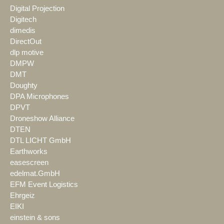
Digital Projection
Digitech
dimedis
DirectOut
dlp motive
DMPW
DMT
Doughty
DPA Microphones
DPVT
Droneshow Alliance
DTEN
DTL LICHT GmbH
Earthworks
easescreen
edelmat.GmbH
EFM Event Logistics
Ehrgeiz
EIKI
einstein & sons