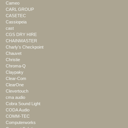
Cameo
CARL GROUP
CASETEC
Cassiopeia
cast
CGS DRY HIRE
CHAINMASTER
Charly's Checkpoint
Chauvet
Christie
Chroma-Q
Claypaky
Clear-Com
ClearOne
Clevertouch
cma audio
Cobra Sound Light
CODA Audio
COMM-TEC
Computerworks