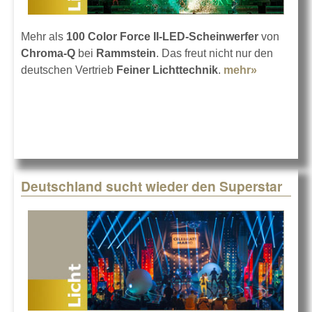
Mehr als
100 Color Force II-LED-Scheinwerfer
von
Chroma-Q
bei
Rammstein
. Das freut nicht nur den
deutschen Vertrieb
Feiner Lichttechnik
.
mehr»
about
Chroma-Q
Color
Force II be
Rammstei
Deutschland sucht wieder den Superstar