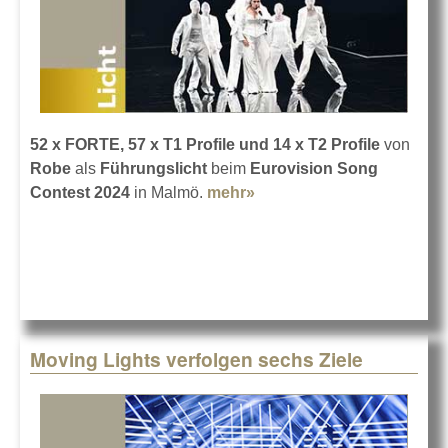
52 x FORTE, 57 x T1 Profile und 14 x T2 Profile
von
Robe
als
Führungslicht
beim
Eurovision Song
Contest 2024
in Malmö.
mehr»
about Robe für das
Weißlicht beim ESC 2024
Moving Lights verfolgen sechs Ziele