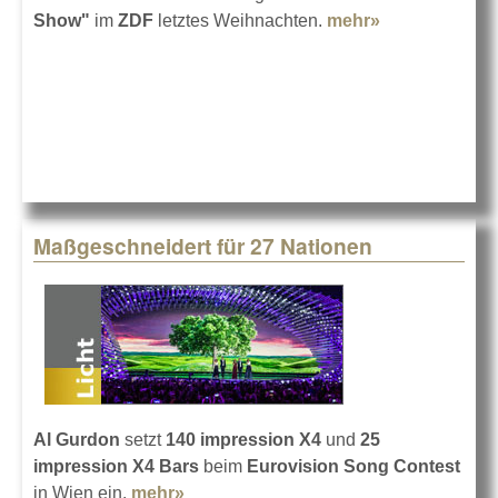
Show"
im
ZDF
letztes Weihnachten.
mehr»
about Licht
bei der
Helene
Fischer Show
Maßgeschneidert für 27 Nationen
Al Gurdon
setzt
140 impression X4
und
25
impression X4 Bars
beim
Eurovision Song Contest
in Wien ein.
mehr»
about Maßgeschneidert für 27