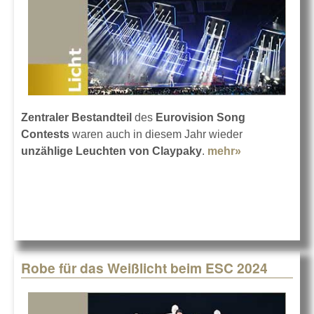
Zentraler Bestandteil
des
Eurovision Song
Contests
waren auch in diesem Jahr wieder
unzählige Leuchten von Claypaky
.
mehr»
about
Claypaky
beim ESC in
Malmö
Robe für das Weißlicht beim ESC 2024