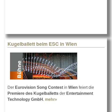
Kugelballett beim ESC in Wien
Der
Eurovision Song Contest
in
Wien
feiert die
Premiere des Kugelballetts
der
Entertainment
Technology GmbH
.
mehr»
about Kugelballett beim ESC
in Wien