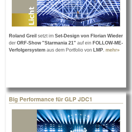
Roland Greil
setzt im
Set-Design von Florian Wieder
der
ORF-Show "Starmania 21"
auf ein
FOLLOW-ME-
Verfolgersystem
aus dem Portfolio von
LMP
.
mehr»
abou
Movi
Light
verfo
sech
Ziele
Big Performance für GLP JDC1