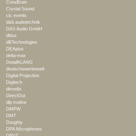
CrewBrain
Crystal Sound
ctc events
d&b audiotechnik
DAS Audio GmbH
dblux
dBTechnologies
DEAplus
delta-max
DetailKLANG
deutschewerbewelt
Digital Projection
Digitech
dimedis
DirectOut
dlp motive
DMPW
DMT
Doughty
DPA Microphones
DPVT