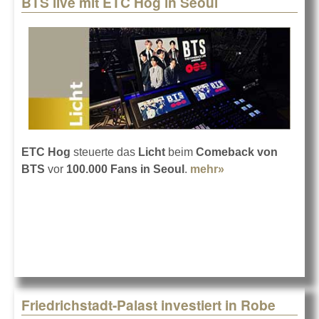
BTS live mit ETC Hog in Seoul
Pages
ETC Hog
steuerte das
Licht
beim
Comeback von
BTS
vor
100.000 Fans in Seoul
.
mehr»
about BTS live
mit ETC Hog in
Seoul
Friedrichstadt-Palast investiert in Robe