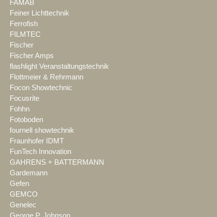
FAMAB
Feiner Lichttechnik
Ferrofish
FILMTEC
Fischer
Fischer Amps
flashlight Veranstaltungstechnik
Flottmeier & Rehrmann
Focon Showtechnic
Focusrite
Fohhn
Fotoboden
fournell showtechnik
Fraunhofer IDMT
FunTech Innovation
GAHRENS + BATTERMANN
Gardemann
Gefen
GEMCO
Genelec
George P. Johnson