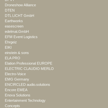
Droneshow Alliance
DTEN
DTL LICHT GmbH
Earthworks
easescreen
edelmat.GmbH
EFM Event Logistics
Ehrgeiz
EIKI
einstein & sons
ELA PRO
Elation Professional EUROPE
ELECTRIC CLAUDIO MERLO
Electro-Voice
EMG Germany
ENCIRCLED audio.solutions
Encore EMEA
Enova Solutions
Entertainment Technology
Concepts