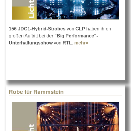
156 JDC1-Hybrid-Strobes
von
GLP
haben ihren
großen Auftritt bei der
"Big Performance"-
Unterhaltungsshow
von
RTL
.
mehr»
about Big
Performance für
GLP JDC1
Robe für Rammstein