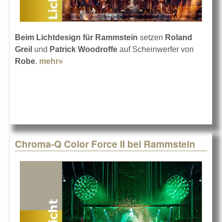
Beim Lichtdesign für Rammstein
setzen
Roland
Greil
und
Patrick Woodroffe
auf Scheinwerfer von
Robe
.
mehr»
about Robe für Rammstein
Chroma-Q Color Force II bei Rammstein