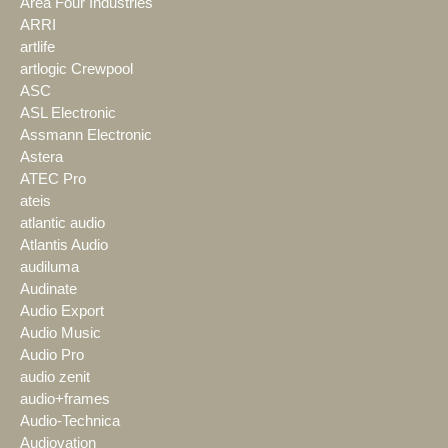
Area Four Industries
ARRI
artlife
artlogic Crewpool
ASC
ASL Electronic
Assmann Electronic
Astera
ATEC Pro
ateis
atlantic audio
Atlantis Audio
audiluma
Audinate
Audio Export
Audio Music
Audio Pro
audio zenit
audio+frames
Audio-Technica
Audiovation