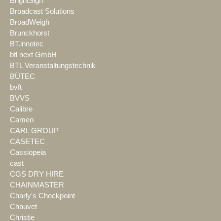
BrightSign
Broadcast Solutions
BroadWeigh
Brunckhorst
BT.innotec
btl next GmbH
BTL Veranstaltungstechnik
BÜTEC
bvft
BVVS
Calibre
Cameo
CARL GROUP
CASETEC
Cassiopeia
cast
CGS DRY HIRE
CHAINMASTER
Charly's Checkpoint
Chauvet
Christie