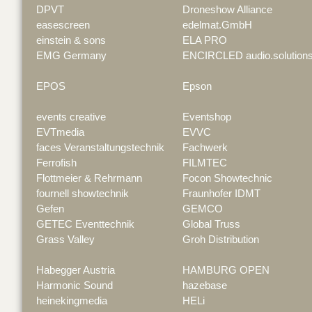
DPVT
Droneshow Alliance
easescreen
edelmat.GmbH
einstein & sons
ELA PRO
EMG Germany
ENCIRCLED audio.solution
EPOS
Epson
events creative
Eventshop
EVTmedia
EVVC
faces Veranstaltungstechnik
Fachwerk
Ferrofish
FILMTEC
Flottmeier & Rehrmann
Focon Showtechnic
fournell showtechnik
Fraunhofer IDMT
Gefen
GEMCO
GETEC Eventtechnik
Global Truss
Grass Valley
Groh Distribution
Habegger Austria
HAMBURG OPEN
Harmonic Sound
hazebase
heinekingmedia
HELi