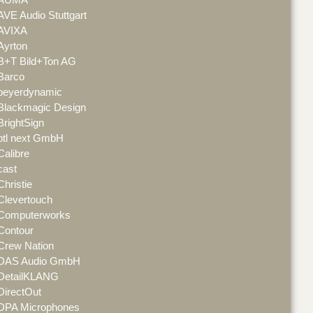
AVE Audio Stuttgart
AVIXA
Ayrton
B+T Bild+Ton AG
Barco
beyerdynamic
Blackmagic Design
BrightSign
btl next GmbH
Calibre
cast
Christie
Clevertouch
Computerworks
Contour
Crew Nation
DAS Audio GmbH
DetailKLANG
DirectOut
DPA Microphones