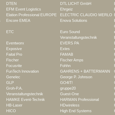
DTEN
DTL LICHT GmbH
EFM Event Logistics
Ehrgeiz
Elation Professional EUROPE
ELECTRIC CLAUDIO MERLO
s
Encore EMEA
Enova Solutions
ETC
Euro Sound
Veranstaltungstechnik
Eventworx
EVERS PA
Exposive
Extes
Faital Pro
FAMAB
Fischer
Fischer Amps
Focusrite
Fohhn
FunTech Innovation
GAHRENS + BATTERMANN
Genelec
George P. Johnson
GLP
GO4IT!
Groh-P.A.
gruppe20
Veranstaltungstechnik
Guest-One
HAMKE Event-Technik
HARMAN Professional
HB-Laser
HDwireless
HICO
High End Systems