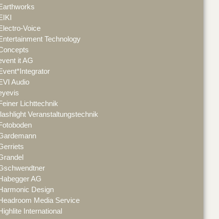
Earthworks
EIKI
Electro-Voice
Entertainment Technology
Concepts
event it AG
Event*Integrator
EVI Audio
eyevis
Feiner Lichttechnik
flashlight Veranstaltungstechnik
Fotoboden
Gardemann
Gerriets
Grandel
Gschwendtner
Habegger AG
Harmonic Design
Headroom Media Service
Highlite International