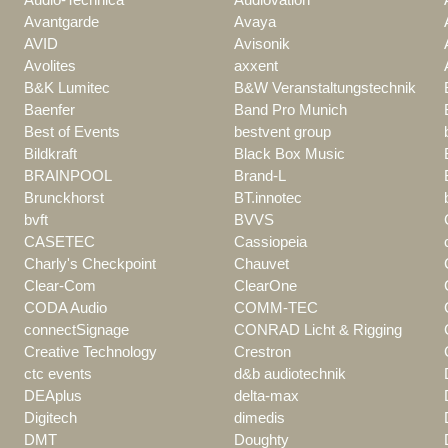
Avantgarde
Avaya
AVID
Avisonik
Avolites
axxent
B&K Lumitec
B&W Veranstaltungstechnik
Baenfer
Band Pro Munich
Best of Events
bestvent group
Bildkraft
Black Box Music
BRAINPOOL
Brand-L
Brunckhorst
BT.innotec
bvft
BVVS
CASETEC
Cassiopeia
Charly's Checkpoint
Chauvet
Clear-Com
ClearOne
CODA Audio
COMM-TEC
connectSignage
CONRAD Licht & Rigging
Creative Technology
Crestron
ctc events
d&b audiotechnik
DEAplus
delta-max
Digitech
dimedis
DMT
Doughty