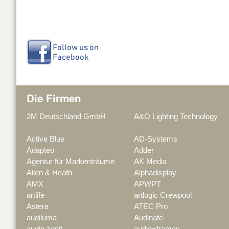
Die Firmen
2M Deutschland GmbH
A&O Lighting Technology
Active Blue
AD-Systems
Adapteo
Adder
Agentur für Markenträume
AK Media
Allen & Heath
Alphadisplay
AMX
APWPT
artlife
artlogic Crewpool
Astera
ATEC Pro
audiluma
Audinate
audio zenit
audio+frames