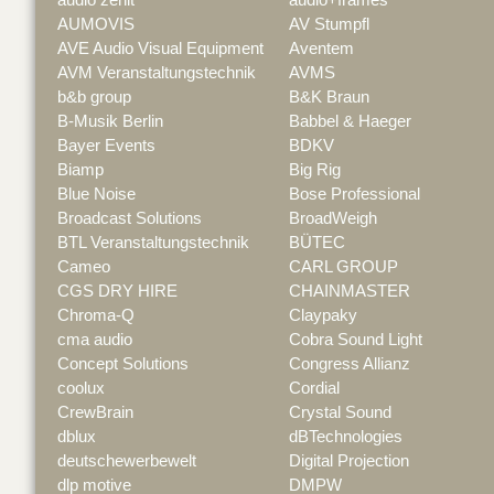
AUMOVIS
AV Stumpfl
AVE Audio Visual Equipment
Aventem
AVM Veranstaltungstechnik
AVMS
b&b group
B&K Braun
B-Musik Berlin
Babbel & Haeger
Bayer Events
BDKV
Biamp
Big Rig
Blue Noise
Bose Professional
Broadcast Solutions
BroadWeigh
BTL Veranstaltungstechnik
BÜTEC
Cameo
CARL GROUP
CGS DRY HIRE
CHAINMASTER
Chroma-Q
Claypaky
cma audio
Cobra Sound Light
Concept Solutions
Congress Allianz
coolux
Cordial
CrewBrain
Crystal Sound
dblux
dBTechnologies
deutschewerbewelt
Digital Projection
dlp motive
DMPW