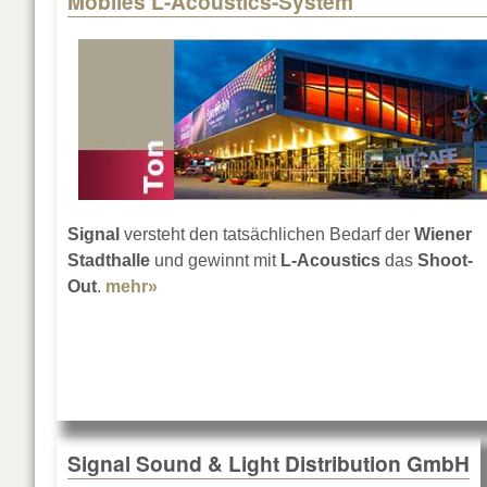
Mobiles L-Acoustics-System
Signal
versteht den tatsächlichen Bedarf der
Wiener
Stadthalle
und gewinnt mit
L-Acoustics
das
Shoot-
Out
.
mehr»
about Mobiles L-Acoustics-System
Signal Sound & Light Distribution GmbH