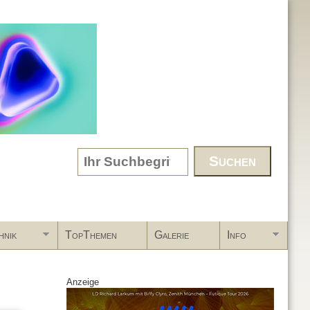
Search form
hnik
TopThemen
Galerie
Info
Anzeige