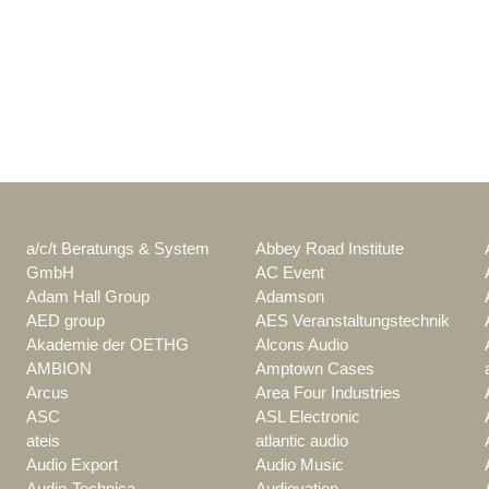
a/c/t Beratungs & System
Abbey Road Institute
GmbH
AC Event
Adam Hall Group
Adamson
AED group
AES Veranstaltungstechnik
Akademie der OETHG
Alcons Audio
AMBION
Amptown Cases
Arcus
Area Four Industries
ASC
ASL Electronic
ateis
atlantic audio
Audio Export
Audio Music
Audio-Technica
Audiovation