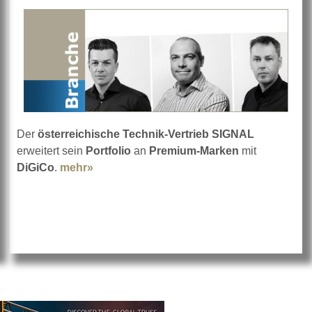
Der
österreichische Technik-Vertrieb SIGNAL
erweitert sein
Portfolio
an
Premium-Marken
mit
DiGiCo
.
mehr»
about SIGNAL in Österreich setzt auf DiG