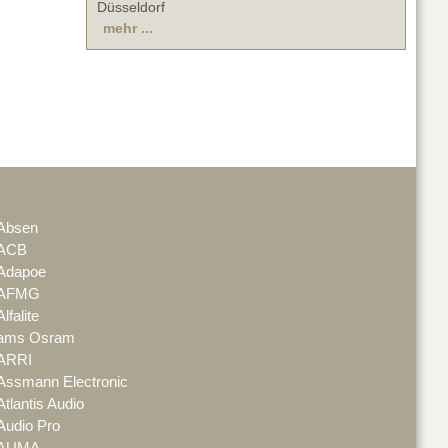
Düsseldorf
mehr ...
Absen
ACB
Adapoe
AFMG
Alfalite
ams Osram
ARRI
Assmann Electronic
Atlantis Audio
Audio Pro
AUMA