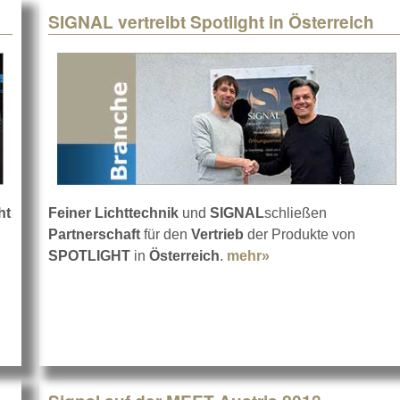
SIGNAL vertreibt Spotlight in Österreich
ht
Feiner Lichttechnik
und
SIGNAL
schließen
Partnerschaft
für den
Vertrieb
der Produkte von
SPOTLIGHT
in
Österreich
.
mehr»
about SIGNAL vertre
reich bei Signal