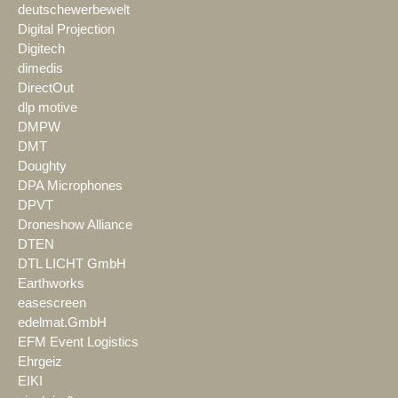
deutschewerbewelt
Digital Projection
Digitech
dimedis
DirectOut
dlp motive
DMPW
DMT
Doughty
DPA Microphones
DPVT
Droneshow Alliance
DTEN
DTL LICHT GmbH
Earthworks
easescreen
edelmat.GmbH
EFM Event Logistics
Ehrgeiz
EIKI