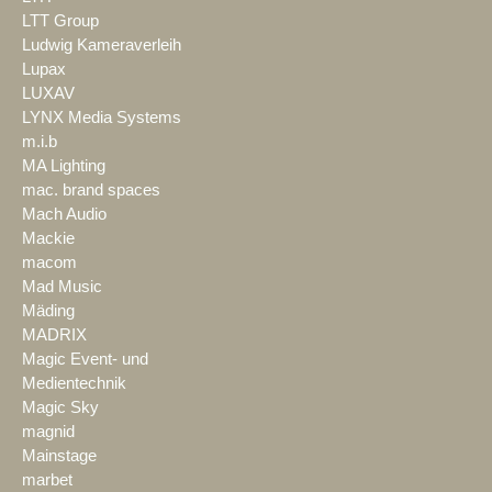
LTT Group
Ludwig Kameraverleih
Lupax
LUXAV
LYNX Media Systems
m.i.b
MA Lighting
mac. brand spaces
Mach Audio
Mackie
macom
Mad Music
Mäding
MADRIX
Magic Event- und
Medientechnik
Magic Sky
magnid
Mainstage
marbet