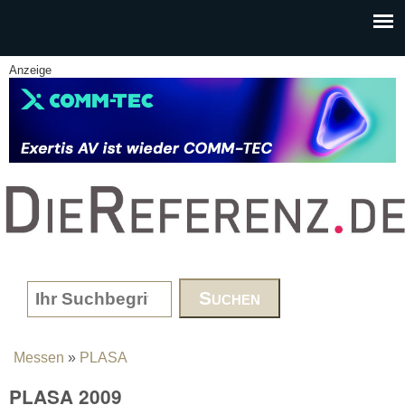
Skip to main content
Anzeige
www.DieReferenz.de
Search form
Messen
»
PLASA
You are here
PLASA 2009