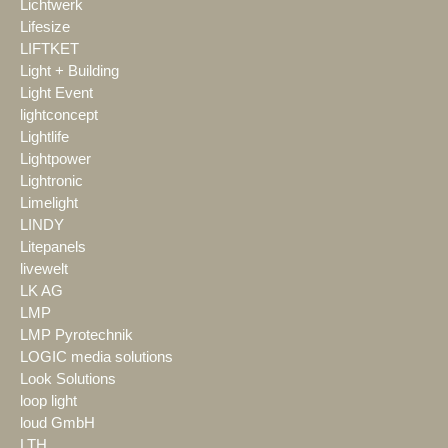
Lichtwerk
Lifesize
LIFTKET
Light + Building
Light Event
lightconcept
Lightlife
Lightpower
Lightronic
Limelight
LINDY
Litepanels
livewelt
LK AG
LMP
LMP Pyrotechnik
LOGIC media solutions
Look Solutions
loop light
loud GmbH
LTH