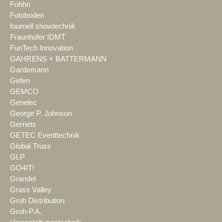
Fohhn
Fotoboden
fournell showtechnik
Fraunhofer IDMT
FunTech Innovation
GAHRENS + BATTERMANN
Gardemann
Gefen
GEMCO
Genelec
George P. Johnson
Gerriets
GETEC Eventtechnik
Global Truss
GLP
GO4IT!
Grandel
Grass Valley
Groh Distribution
Groh-P.A.