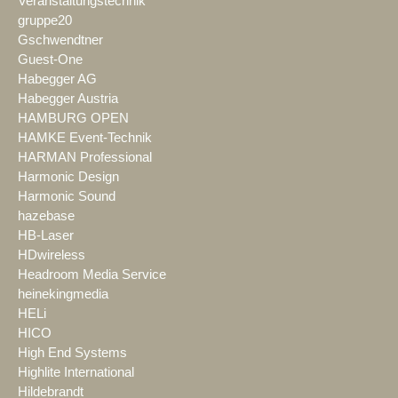
Veranstaltungstechnik
gruppe20
Gschwendtner
Guest-One
Habegger AG
Habegger Austria
HAMBURG OPEN
HAMKE Event-Technik
HARMAN Professional
Harmonic Design
Harmonic Sound
hazebase
HB-Laser
HDwireless
Headroom Media Service
heinekingmedia
HELi
HICO
High End Systems
Highlite International
Hildebrandt