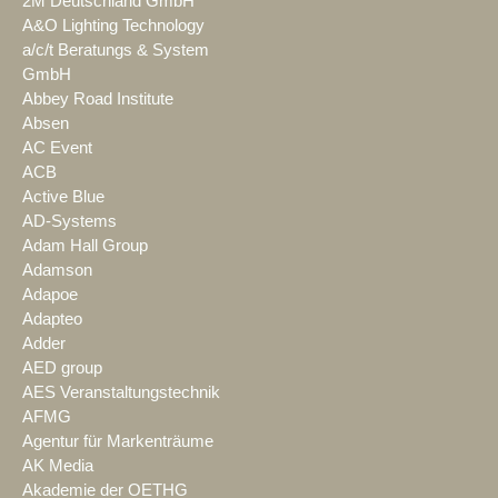
2M Deutschland GmbH
A&O Lighting Technology
a/c/t Beratungs & System
GmbH
Abbey Road Institute
Absen
AC Event
ACB
Active Blue
AD-Systems
Adam Hall Group
Adamson
Adapoe
Adapteo
Adder
AED group
AES Veranstaltungstechnik
AFMG
Agentur für Markenträume
AK Media
Akademie der OETHG