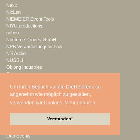
Nexo
NicLen
NIEMEIER Event Tools
NIYU.productions
nobeo
Nocturne Drones GmbH
NPB Veranstaltungstechnik
NTi Audio
NÜSSLI
Oblong Industries
Octopus
Oehlbach Kabel
Um Ihren Besuch auf die DieReferenz so
OETHG
angenehm wie möglich zu gestalten,
OKG-AV
Omron
verwenden wir Cookies
Mehr erfahren
Optimahl Catering
Optocore
Verstanden!
ORANGE PRODUCTION DG
OS-VT
Otto Events