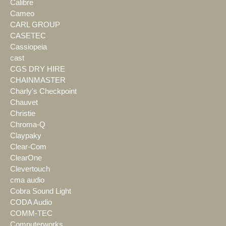
Calibre
Cameo
CARL GROUP
CASETEC
Cassiopeia
cast
CGS DRY HIRE
CHAINMASTER
Charly's Checkpoint
Chauvet
Christie
Chroma-Q
Claypaky
Clear-Com
ClearOne
Clevertouch
cma audio
Cobra Sound Light
CODA Audio
COMM-TEC
Computerworks