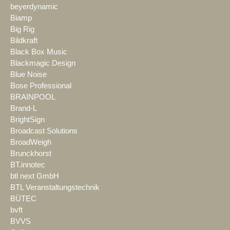
beyerdynamic
Biamp
Big Rig
Bildkraft
Black Box Music
Blackmagic Design
Blue Noise
Bose Professional
BRAINPOOL
Brand-L
BrightSign
Broadcast Solutions
BroadWeigh
Brunckhorst
BT.innotec
btl next GmbH
BTL Veranstaltungstechnik
BÜTEC
bvft
BVVS