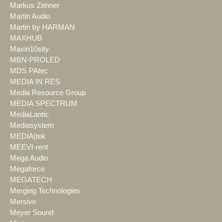
Markus Zehner
Martin Audio
Martin by HARMAN
MAXHUB
Maxin10sity
MBN-PROLED
MDS PAtec
MEDIA IN RES
Media Resource Group
MEDIA SPECTRUM
MediaLantic
Mediasystem
MEDIA|tek
MEEVI-rent
Mega Audio
Megaforce
MEGATECH
Merging Technologies
Mersive
Meyer Sound