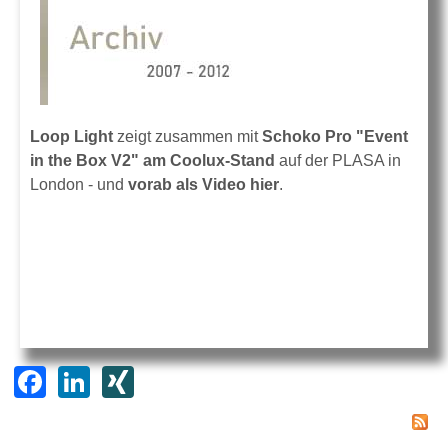
Loop Light
zeigt zusammen mit
Schoko Pro "Event
in the Box V2" am Coolux-Stand
auf der PLASA in
London - und
vorab als Video hier
.
F
Li
XI
a
n
N
c
k
G