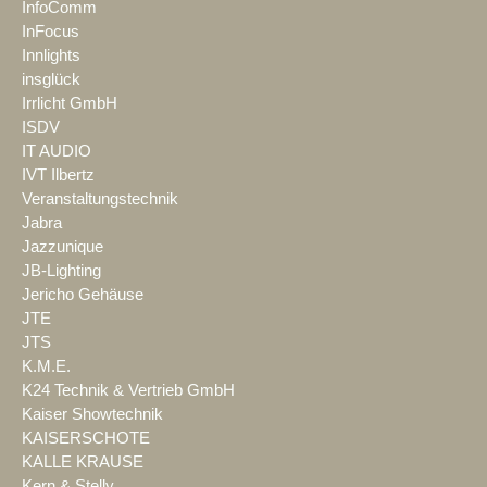
InfoComm
InFocus
Innlights
insglück
Irrlicht GmbH
ISDV
IT AUDIO
IVT Ilbertz
Veranstaltungstechnik
Jabra
Jazzunique
JB-Lighting
Jericho Gehäuse
JTE
JTS
K.M.E.
K24 Technik & Vertrieb GmbH
Kaiser Showtechnik
KAISERSCHOTE
KALLE KRAUSE
Kern & Stelly