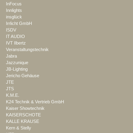
InFocus
Innlights
insglück
Irrlicht GmbH
ISDV
IT AUDIO
IVT Ilbertz
Veranstaltungstechnik
Jabra
Jazzunique
JB-Lighting
Jericho Gehäuse
JTE
JTS
K.M.E.
K24 Technik & Vertrieb GmbH
Kaiser Showtechnik
KAISERSCHOTE
KALLE KRAUSE
Kern & Stelly