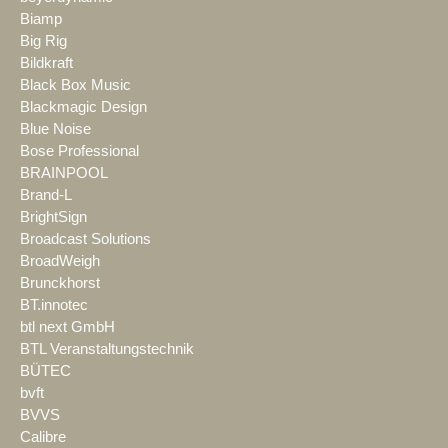
Biamp
Big Rig
Bildkraft
Black Box Music
Blackmagic Design
Blue Noise
Bose Professional
BRAINPOOL
Brand-L
BrightSign
Broadcast Solutions
BroadWeigh
Brunckhorst
BT.innotec
btl next GmbH
BTL Veranstaltungstechnik
BÜTEC
bvft
BVVS
Calibre