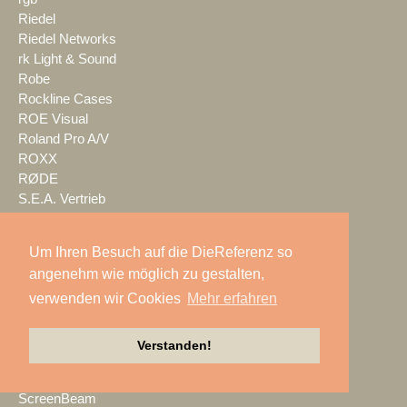
Riedel
Riedel Networks
rk Light & Sound
Robe
Rockline Cases
ROE Visual
Roland Pro A/V
ROXX
RØDE
S.E.A. Vertrieb
Salzbrenner
Samsung
Um Ihren Besuch auf die DieReferenz so
satis&fy
angenehm wie möglich zu gestalten,
SCHACHZUG
verwenden wir Cookies
Mehr erfahren
Schallwerk Audiotechnik
Scheinwurf
Schnick-Schnack-Systems
Verstanden!
SCHOEPS
Screen Visions
ScreenBeam