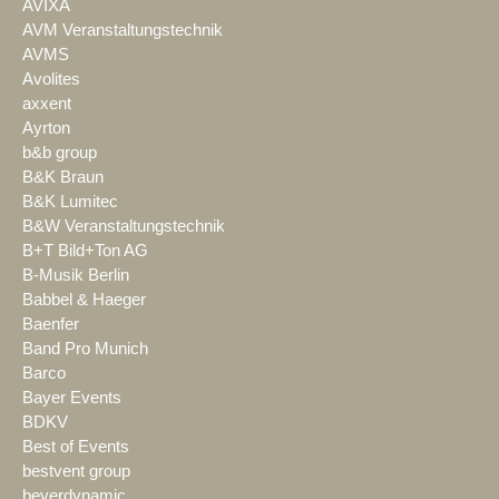
AVIXA
AVM Veranstaltungstechnik
AVMS
Avolites
axxent
Ayrton
b&b group
B&K Braun
B&K Lumitec
B&W Veranstaltungstechnik
B+T Bild+Ton AG
B-Musik Berlin
Babbel & Haeger
Baenfer
Band Pro Munich
Barco
Bayer Events
BDKV
Best of Events
bestvent group
beyerdynamic