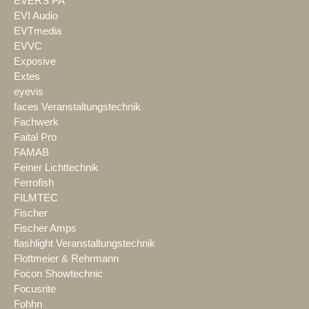
EVERS PA
EVI Audio
EVTmedia
EVVC
Exposive
Extes
eyevis
faces Veranstaltungstechnik
Fachwerk
Faital Pro
FAMAB
Feiner Lichttechnik
Ferrofish
FILMTEC
Fischer
Fischer Amps
flashlight Veranstaltungstechnik
Flottmeier & Rehrmann
Focon Showtechnic
Focusrite
Fohhn