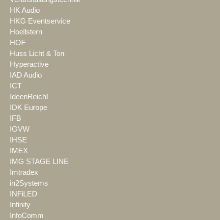
HK Audio
HKG Eventservice
Hoellstern
HOF
Huss Licht & Ton
Hyperactive
IAD Audio
ICT
IdeenReich!
IDK Europe
IFB
IGVW
IHSE
IMEX
IMG STAGE LINE
Imtradex
in2Systems
INFiLED
Infinity
InfoComm