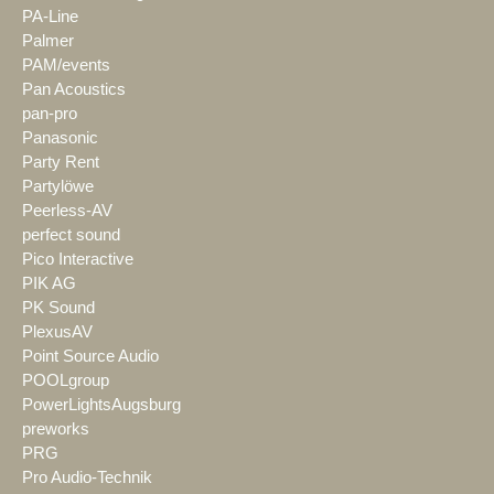
PA-Line
Palmer
PAM/events
Pan Acoustics
pan-pro
Panasonic
Party Rent
Partylöwe
Peerless-AV
perfect sound
Pico Interactive
PIK AG
PK Sound
PlexusAV
Point Source Audio
POOLgroup
PowerLightsAugsburg
preworks
PRG
Pro Audio-Technik