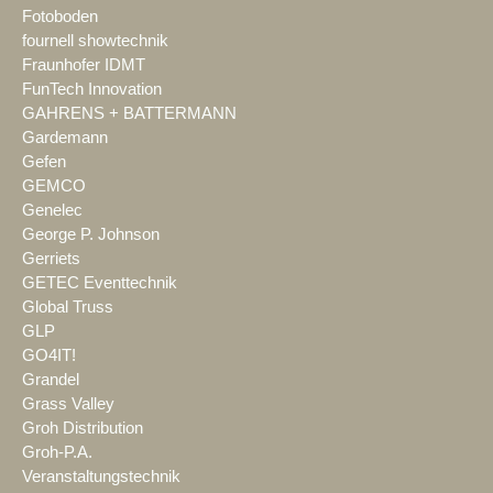
Fotoboden
fournell showtechnik
Fraunhofer IDMT
FunTech Innovation
GAHRENS + BATTERMANN
Gardemann
Gefen
GEMCO
Genelec
George P. Johnson
Gerriets
GETEC Eventtechnik
Global Truss
GLP
GO4IT!
Grandel
Grass Valley
Groh Distribution
Groh-P.A.
Veranstaltungstechnik