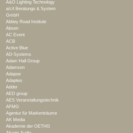
A&O Lighting Technology
a/c/t Beratungs & System
GmbH
Abbey Road Institute
Absen
AC Event
ACB
Active Blue
AD-Systems
Adam Hall Group
Adamson
Adapoe
Adapteo
Adder
AED group
AES Veranstaltungstechnik
AFMG
Agentur für Markenträume
AK Media
Akademie der OETHG
Alcons Audio