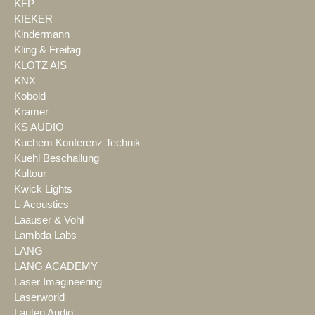
KFP
KIEKER
Kindermann
Kling & Freitag
KLOTZ AIS
KNX
Kobold
Kramer
KS AUDIO
Kuchem Konferenz Technik
Kuehl Beschallung
Kultour
Kwick Lights
L-Acoustics
Laauser & Vohl
Lambda Labs
LANG
LANG ACADEMY
Laser Imagineering
Laserworld
Lauten Audio