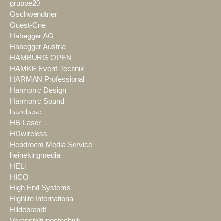
gruppe20
Gschwendtner
Guest-One
Habegger AG
Habegger Austria
HAMBURG OPEN
HAMKE Event-Technik
HARMAN Professional
Harmonic Design
Harmonic Sound
hazebase
HB-Laser
HDwireless
Headroom Media Service
heinekingmedia
HELi
HICO
High End Systems
Highlite International
Hildebrandt
Veranstaltungstechnik