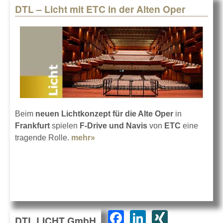
DTL – Licht mit ETC in der Alten Oper
Beim
neuen Lichtkonzept für die Alte Oper
in
Frankfurt
spielen
F-Drive und Navis
von
ETC
eine
tragende Rolle.
mehr»
about DTL – Licht mit ETC in der
Alten Oper
F
Li
XI
DTL LICHT GmbH