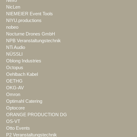
Nexo
NicLen
NIEMEIER Event Tools
NIYU.productions
nobeo
Nocturne Drones GmbH
NPB Veranstaltungstechnik
NTi Audio
NÜSSLI
Oblong Industries
Octopus
Oehlbach Kabel
OETHG
OKG-AV
Omron
Optimahl Catering
Optocore
ORANGE PRODUCTION DG
OS-VT
Otto Events
P2 Veranstaltungstechnik