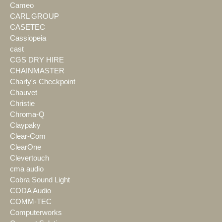
Cameo
CARL GROUP
CASETEC
Cassiopeia
cast
CGS DRY HIRE
CHAINMASTER
Charly's Checkpoint
Chauvet
Christie
Chroma-Q
Claypaky
Clear-Com
ClearOne
Clevertouch
cma audio
Cobra Sound Light
CODA Audio
COMM-TEC
Computerworks