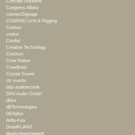
Concept Solutions
Congress Allianz
connectSignage
CONRAD Licht & Rigging
Contour
coolux
Cordial
Creative Technology
Crestron
Crew Nation
CrewBrain
Crystal Sound
ctc events
d&b audiotechnik
DAS Audio GmbH
dblux
dBTechnologies
DEAplus
delta-max
DetailKLANG
deutschewerbewelt