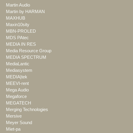
Martin Audio
Martin by HARMAN
MAXHUB
Maxin10sity
MBN-PROLED
MDS PAtec
MEDIA IN RES
Media Resource Group
MEDIA SPECTRUM
MediaLantic
Mediasystem
MEDIA|tek
MEEVI-rent
Mega Audio
Megaforce
MEGATECH
Merging Technologies
Mersive
Meyer Sound
Miet-pa