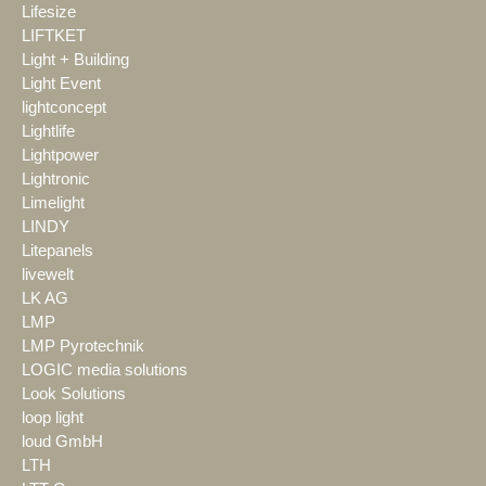
Lifesize
LIFTKET
Light + Building
Light Event
lightconcept
Lightlife
Lightpower
Lightronic
Limelight
LINDY
Litepanels
livewelt
LK AG
LMP
LMP Pyrotechnik
LOGIC media solutions
Look Solutions
loop light
loud GmbH
LTH