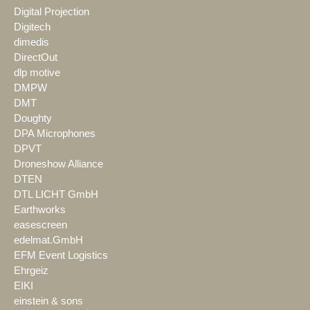
Digital Projection
Digitech
dimedis
DirectOut
dlp motive
DMPW
DMT
Doughty
DPA Microphones
DPVT
Droneshow Alliance
DTEN
DTL LICHT GmbH
Earthworks
easescreen
edelmat.GmbH
EFM Event Logistics
Ehrgeiz
EIKI
einstein & sons