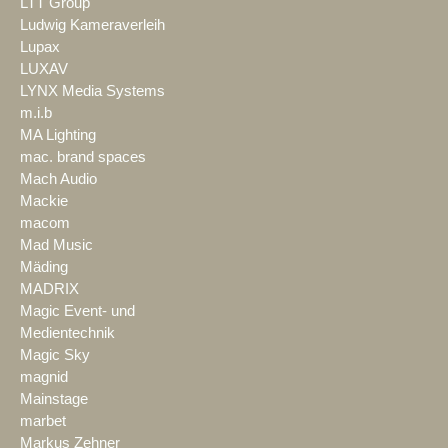
LTT Group
Ludwig Kameraverleih
Lupax
LUXAV
LYNX Media Systems
m.i.b
MA Lighting
mac. brand spaces
Mach Audio
Mackie
macom
Mad Music
Mäding
MADRIX
Magic Event- und
Medientechnik
Magic Sky
magnid
Mainstage
marbet
Markus Zehner