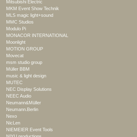
Mitsubishi Electric
MKM Event Show Technik
MLS magic light+sound
MMC Studios
Modulo Pi
MONACOR INTERNATIONAL
Moonlight
MOTION GROUP
Movecat
msm studio group
Müller BBM
music & light design
MUTEC
NEC Display Solutions
NEEC Audio
Neumann&Müller
Neumann.Berlin
Nexo
NicLen
NIEMEIER Event Tools
NIYU.productions