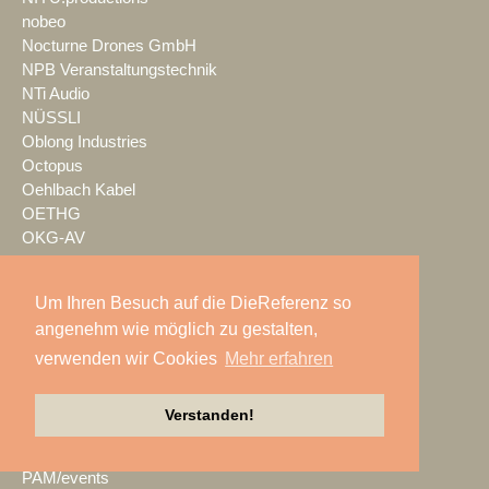
nobeo
Nocturne Drones GmbH
NPB Veranstaltungstechnik
NTi Audio
NÜSSLI
Oblong Industries
Octopus
Oehlbach Kabel
OETHG
OKG-AV
Omron
Optimahl Catering
Um Ihren Besuch auf die DieReferenz so
Optocore
angenehm wie möglich zu gestalten,
ORANGE PRODUCTION DG
OS-VT
verwenden wir Cookies
Mehr erfahren
Otto Events
P2 Veranstaltungstechnik
Verstanden!
PA-Line
Palmer
PAM/events