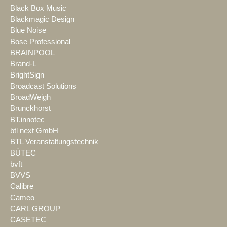
Black Box Music
Blackmagic Design
Blue Noise
Bose Professional
BRAINPOOL
Brand-L
BrightSign
Broadcast Solutions
BroadWeigh
Brunckhorst
BT.innotec
btl next GmbH
BTL Veranstaltungstechnik
BÜTEC
bvft
BVVS
Calibre
Cameo
CARL GROUP
CASETEC