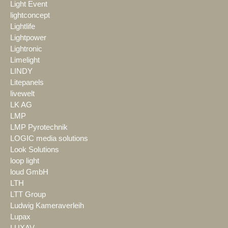
Light Event
lightconcept
Lightlife
Lightpower
Lightronic
Limelight
LINDY
Litepanels
livewelt
LK AG
LMP
LMP Pyrotechnik
LOGIC media solutions
Look Solutions
loop light
loud GmbH
LTH
LTT Group
Ludwig Kameraverleih
Lupax
LUXAV