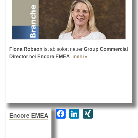
Fiona Robson
ist ab sofort neuer
Group Commercial
Director
bei
Encore EMEA
.
mehr»
about Encore EMEA
mit Fiona Robson
F
Li
XI
Encore EMEA
a
n
N
c
k
G