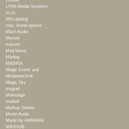
LYNX Media Systems
m.i.b
MA Lighting
mac. brand spaces
Mach Audio
Mackie
macom
Mad Music
Mäding
MADRIX
Magic Event- und
Medientechnik
Magic Sky
magnid
Mainstage
marbet
Markus Zehner
Martin Audio
Martin by HARMAN
MAXHUB