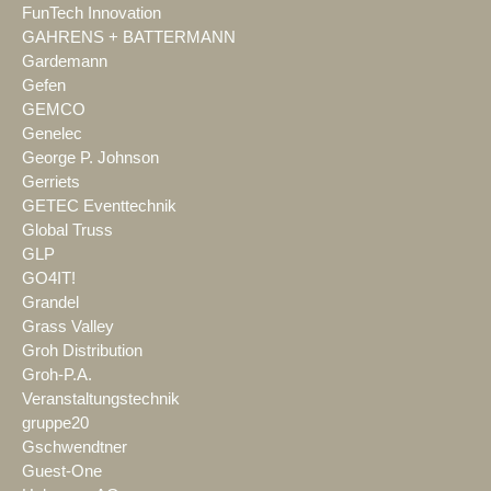
FunTech Innovation
GAHRENS + BATTERMANN
Gardemann
Gefen
GEMCO
Genelec
George P. Johnson
Gerriets
GETEC Eventtechnik
Global Truss
GLP
GO4IT!
Grandel
Grass Valley
Groh Distribution
Groh-P.A.
Veranstaltungstechnik
gruppe20
Gschwendtner
Guest-One