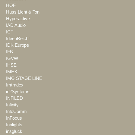
HOF
Huss Licht & Ton
Hyperactive
IAD Audio
ICT
IdeenReich!
IDK Europe
IFB
IGVW
IHSE
IMEX
IMG STAGE LINE
Imtradex
in2Systems
INFiLED
Infinity
InfoComm
InFocus
Innlights
insglück