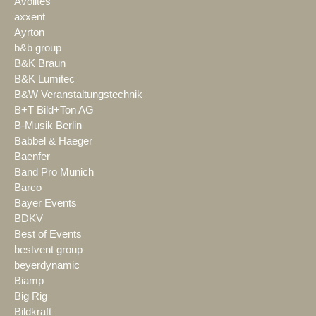
Avolites
axxent
Ayrton
b&b group
B&K Braun
B&K Lumitec
B&W Veranstaltungstechnik
B+T Bild+Ton AG
B-Musik Berlin
Babbel & Haeger
Baenfer
Band Pro Munich
Barco
Bayer Events
BDKV
Best of Events
bestvent group
beyerdynamic
Biamp
Big Rig
Bildkraft