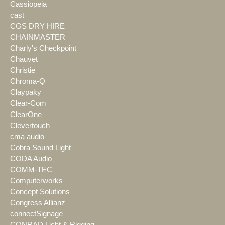
Cassiopeia
cast
CGS DRY HIRE
CHAINMASTER
Charly's Checkpoint
Chauvet
Christie
Chroma-Q
Claypaky
Clear-Com
ClearOne
Clevertouch
cma audio
Cobra Sound Light
CODA Audio
COMM-TEC
Computerworks
Concept Solutions
Congress Allianz
connectSignage
CONRAD Licht & Rigging