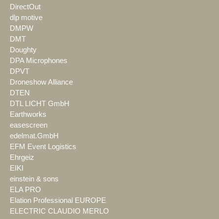
DirectOut
dlp motive
DMPW
DMT
Doughty
DPA Microphones
DPVT
Droneshow Alliance
DTEN
DTL LICHT GmbH
Earthworks
easescreen
edelmat.GmbH
EFM Event Logistics
Ehrgeiz
EIKI
einstein & sons
ELA PRO
Elation Professional EUROPE
ELECTRIC CLAUDIO MERLO