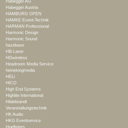
Habegger AG
Habegger Austria
HAMBURG OPEN
HAMKE Event-Technik
HARMAN Professional
Harmonic Design
Harmonic Sound
hazebase
HB-Laser
HDwireless
Headroom Media Service
heinekingmedia
HELi
HICO
High End Systems
Highlite International
Hildebrandt
Veranstaltungstechnik
HK Audio
HKG Eventservice
Hoellstern