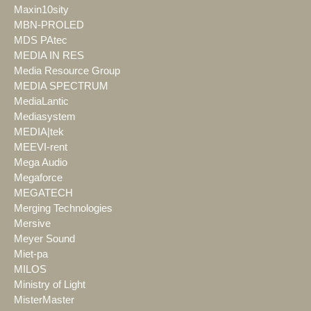
Maxin10sity
MBN-PROLED
MDS PAtec
MEDIA IN RES
Media Resource Group
MEDIA SPECTRUM
MediaLantic
Mediasystem
MEDIA|tek
MEEVI-rent
Mega Audio
Megaforce
MEGATECH
Merging Technologies
Mersive
Meyer Sound
Miet-pa
MILOS
Ministry of Light
MisterMaster