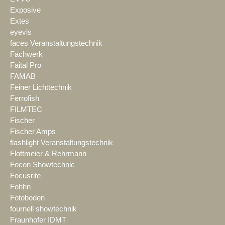
Exposive
Extes
eyevis
faces Veranstaltungstechnik
Fachwerk
Faital Pro
FAMAB
Feiner Lichttechnik
Ferrofish
FILMTEC
Fischer
Fischer Amps
flashlight Veranstaltungstechnik
Flottmeier & Rehrmann
Focon Showtechnic
Focusrite
Fohhn
Fotoboden
fournell showtechnik
Fraunhofer IDMT