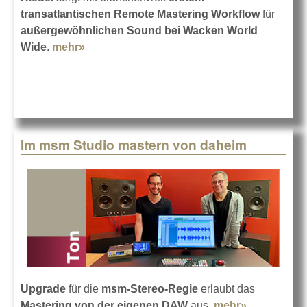
transatlantischen Remote Mastering Workflow
für
außergewöhnlichen Sound bei Wacken World
Wide
.
mehr»
about Wacken World Wide 2020 mit Riedel
Im msm Studio mastern von daheim
Upgrade
für die
msm-Stereo-Regie
erlaubt das
Mastering von der eigenen DAW
aus.
mehr»
about Im