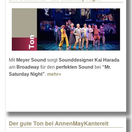
Mit
Meyer Sound
sorgt
Sounddesigner Kai Harada
am
Broadway
für den
perfekten Sound
bei
“Mr.
Saturday Night”
.
mehr»
about Der Sound für “Mr.
Saturday Night”
Der gute Ton bei AnnenMayKantereit