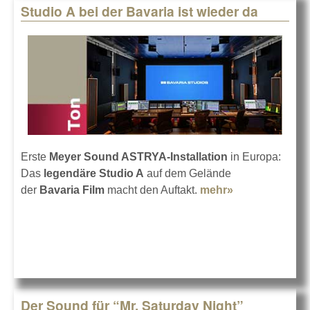
Studio A bei der Bavaria ist wieder da
Erste
Meyer Sound ASTRYA-Installation
in Europa:
Das
legendäre Studio A
auf dem Gelände
der
Bavaria Film
macht den Auftakt.
mehr»
about Studio
A bei der
Bavaria ist
wieder da
Der Sound für “Mr. Saturday Night”