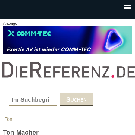
Skip to main content
Anzeige
www.DieReferenz.de
Search form
Ton
You are here
Ton-Macher