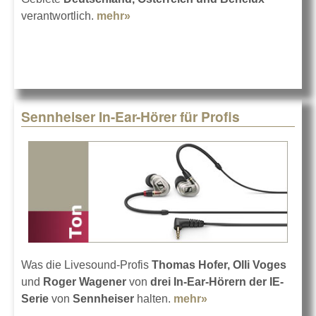
verantwortlich.
mehr»
about Thomas Mundorf bei RCF
Sennheiser In-Ear-Hörer für Profis
Was die Livesound-Profis
Thomas Hofer, Olli Voges
und
Roger Wagener
von
drei In-Ear-Hörern der IE-
Serie
von
Sennheiser
halten.
mehr»
about Sennheiser
In-Ear-Hörer für