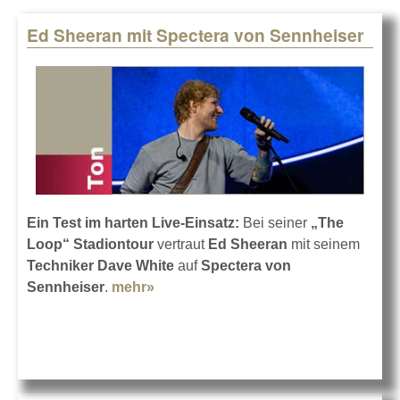
Ed Sheeran mit Spectera von Sennheiser
Pages
Ein Test im harten Live-Einsatz:
Bei seiner
„The
Loop“ Stadiontour
vertraut
Ed Sheeran
mit seinem
Techniker Dave White
auf
Spectera von
Sennheiser
.
mehr»
about Ed Sheeran mit Spectera von
Sennheiser