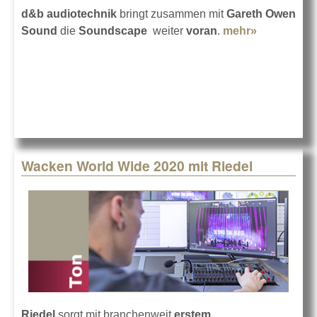
d&b audiotechnik
bringt zusammen mit
Gareth Owen
Sound
die
Soundscape
weiter
voran
.
mehr»
about En-
Snap und
die
Soundsca
von d&b
Wacken World Wide 2020 mit Riedel
Riedel
sorgt mit branchenweit
erstem