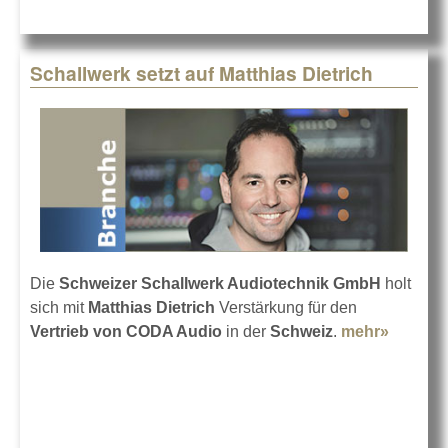
Schallwerk setzt auf Matthias Dietrich
Die
Schweizer Schallwerk Audiotechnik GmbH
holt
sich mit
Matthias Dietrich
Verstärkung für den
Vertrieb von CODA Audio
in der
Schweiz
.
mehr»
about
Schallw
setzt au
Matthia
Dietrich