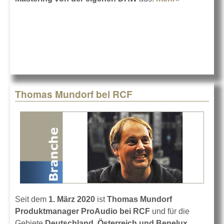
msm
Studio
mastern
von
daheim
Thomas Mundorf bei RCF
Seit dem
1. März 2020
ist
Thomas Mundorf
Produktmanager ProAudio bei RCF
und für die
Gebiete
Deutschland, Österreich und Benelux