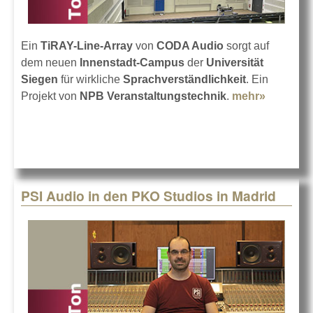
Ein
TiRAY-Line-Array
von
CODA Audio
sorgt auf
dem neuen
Innenstadt-Campus
der
Universität
Siegen
für wirkliche
Sprachverständlichkeit
. Ein
Projekt von
NPB Veranstaltungstechnik
.
mehr»
about
Universit
Siegen m
CODA
Audio
PSI Audio in den PKO Studios in Madrid