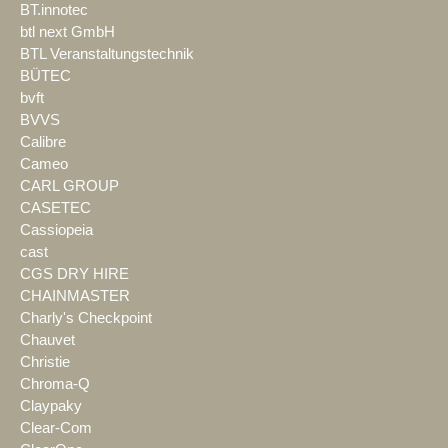
BT.innotec
btl next GmbH
BTL Veranstaltungstechnik
BÜTEC
bvft
BVVS
Calibre
Cameo
CARL GROUP
CASETEC
Cassiopeia
cast
CGS DRY HIRE
CHAINMASTER
Charly's Checkpoint
Chauvet
Christie
Chroma-Q
Claypaky
Clear-Com