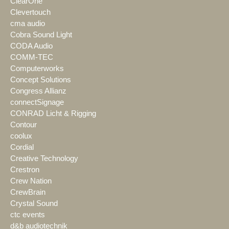
ClearOne
Clevertouch
cma audio
Cobra Sound Light
CODA Audio
COMM-TEC
Computerworks
Concept Solutions
Congress Allianz
connectSignage
CONRAD Licht & Rigging
Contour
coolux
Cordial
Creative Technology
Crestron
Crew Nation
CrewBrain
Crystal Sound
ctc events
d&b audiotechnik