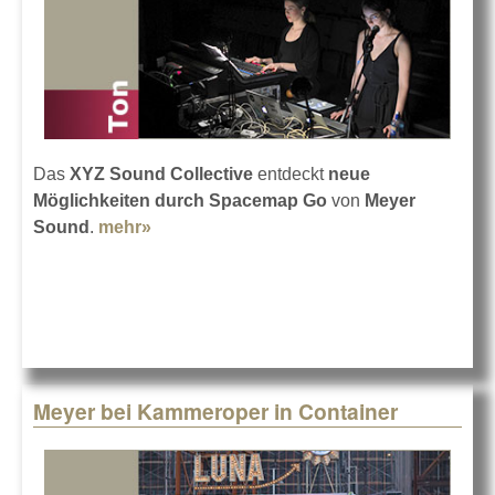
Das
XYZ Sound Collective
entdeckt
neue
Möglichkeiten durch Spacemap Go
von
Meyer
Sound
.
mehr»
about Ohren wachen auf mit Meyer
Sound
Meyer bei Kammeroper in Container