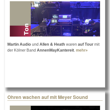
Martin Audio
und
Allen & Heath
waren
auf Tour
mit
der Kölner Band
AnnenMayKantereit
.
mehr»
about Der g
bei
AnnenMayKa
Ohren wachen auf mit Meyer Sound