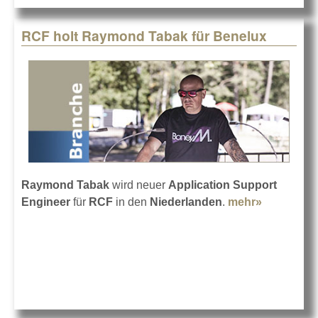
RCF holt Raymond Tabak für Benelux
Raymond Tabak
wird neuer
Application Support
Engineer
für
RCF
in den
Niederlanden
.
mehr»
about
RCF holt
Raymond
Tabak für
Benelux