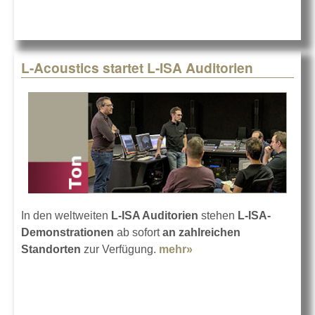
L-Acoustics startet L-ISA Auditorien
In den weltweiten
L-ISA Auditorien
stehen
L-ISA-
Demonstrationen
ab sofort
an zahlreichen
Standorten
zur Verfügung.
mehr»
about L-Acoustics
startet L-ISA
Auditorien