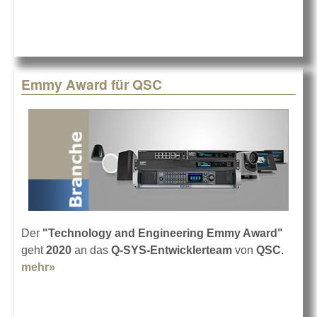
Pixner Projekt mit
VIO auf Tour
Emmy Award für QSC
Der
"Technology and Engineering Emmy Award"
geht
2020
an das
Q-SYS-Entwicklerteam
von
QSC
.
mehr»
about Emmy Award für QSC