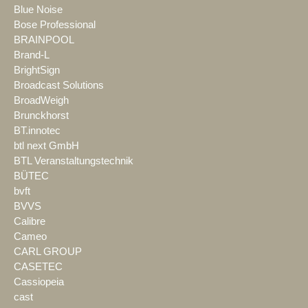
Blue Noise
Bose Professional
BRAINPOOL
Brand-L
BrightSign
Broadcast Solutions
BroadWeigh
Brunckhorst
BT.innotec
btl next GmbH
BTL Veranstaltungstechnik
BÜTEC
bvft
BVVS
Calibre
Cameo
CARL GROUP
CASETEC
Cassiopeia
cast