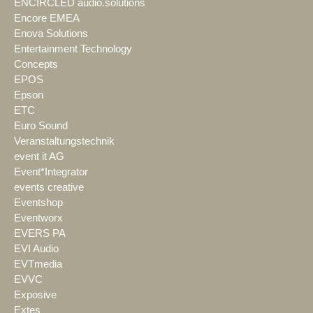
ENCIRCLED audio.solutions
Encore EMEA
Enova Solutions
Entertainment Technology
Concepts
EPOS
Epson
ETC
Euro Sound
Veranstaltungstechnik
event it AG
Event*Integrator
events creative
Eventshop
Eventworx
EVERS PA
EVI Audio
EVTmedia
EVVC
Exposive
Extes