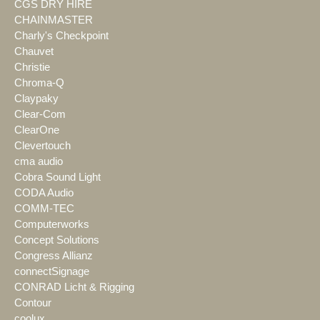
CGS DRY HIRE
CHAINMASTER
Charly's Checkpoint
Chauvet
Christie
Chroma-Q
Claypaky
Clear-Com
ClearOne
Clevertouch
cma audio
Cobra Sound Light
CODA Audio
COMM-TEC
Computerworks
Concept Solutions
Congress Allianz
connectSignage
CONRAD Licht & Rigging
Contour
coolux