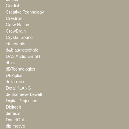
Cordial
Creative Technology
Crestron
Crew Nation
CrewBrain
Crystal Sound
ctc events
d&b audiotechnik
DAS Audio GmbH
dblux
dBTechnologies
DEAplus
delta-max
DetailKLANG
deutschewerbewelt
Digital Projection
Digitech
dimedis
DirectOut
dlp motive