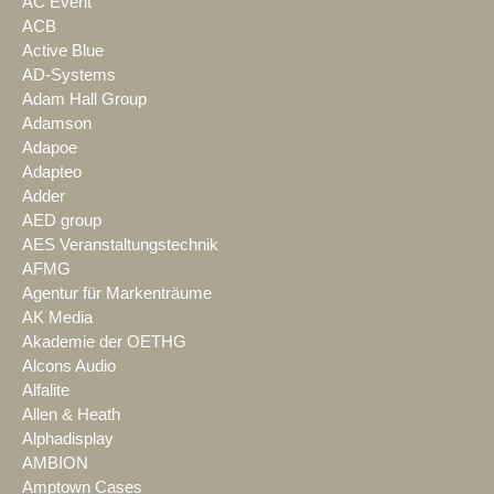
AC Event
ACB
Active Blue
AD-Systems
Adam Hall Group
Adamson
Adapoe
Adapteo
Adder
AED group
AES Veranstaltungstechnik
AFMG
Agentur für Markenträume
AK Media
Akademie der OETHG
Alcons Audio
Alfalite
Allen & Heath
Alphadisplay
AMBION
Amptown Cases