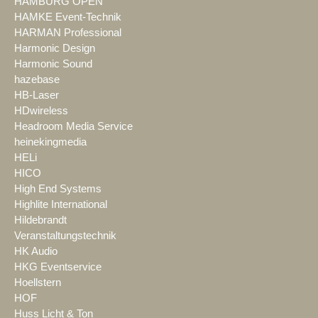
HAMBURG OPEN
HAMKE Event-Technik
HARMAN Professional
Harmonic Design
Harmonic Sound
hazebase
HB-Laser
HDwireless
Headroom Media Service
heinekingmedia
HELi
HICO
High End Systems
Highlite International
Hildebrandt
Veranstaltungstechnik
HK Audio
HKG Eventservice
Hoellstern
HOF
Huss Licht & Ton