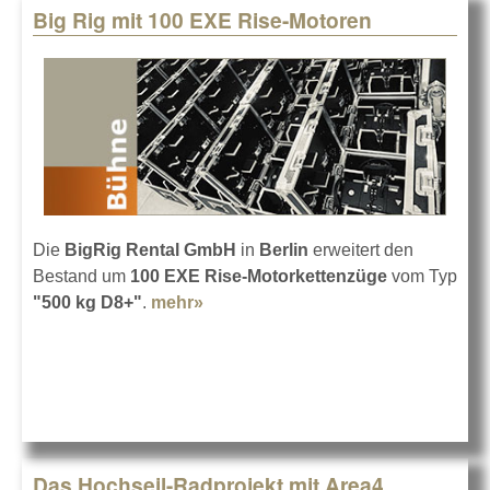
Big Rig mit 100 EXE Rise-Motoren
Die
BigRig Rental GmbH
in
Berlin
erweitert den
Bestand um
100 EXE Rise-Motorkettenzüge
vom Typ
"500 kg D8+"
.
mehr»
about Big Rig mit 100 EXE Rise-
Motoren
Das Hochseil-Radprojekt mit Area4