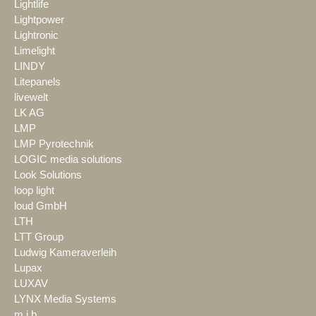
Lightlife
Lightpower
Lightronic
Limelight
LINDY
Litepanels
livewelt
LK AG
LMP
LMP Pyrotechnik
LOGIC media solutions
Look Solutions
loop light
loud GmbH
LTH
LTT Group
Ludwig Kameraverleih
Lupax
LUXAV
LYNX Media Systems
m.i.b