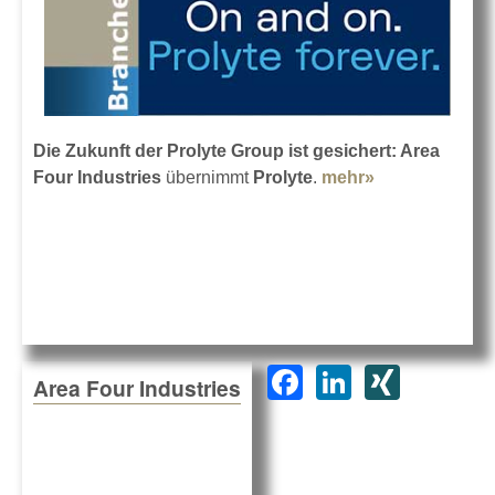
Die Zukunft der Prolyte Group ist gesichert: Area
Four Industries
übernimmt
Prolyte
.
mehr»
about Area
Four
Industries
übernimmt
Prolyte
F
Li
XI
Area Four Industries
a
n
N
c
k
G
e
e