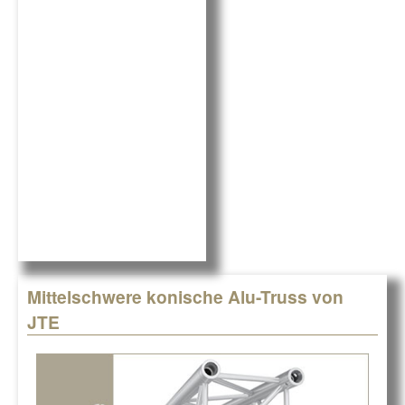
b
dI
o
n
o
k
Mittelschwere konische Alu-Truss von
JTE