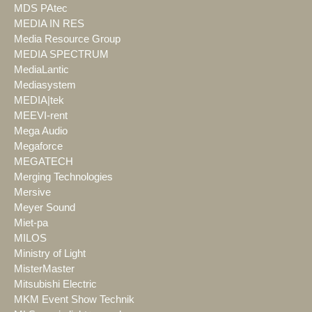
MDS PAtec
MEDIA IN RES
Media Resource Group
MEDIA SPECTRUM
MediaLantic
Mediasystem
MEDIA|tek
MEEVI-rent
Mega Audio
Megaforce
MEGATECH
Merging Technologies
Mersive
Meyer Sound
Miet-pa
MILOS
Ministry of Light
MisterMaster
Mitsubishi Electric
MKM Event Show Technik