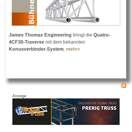
James Thomas Engineering
bringt die
Quatro-
4CF30-Traverse
mit dem bekannten
Konusverbinder-System
.
mehr»
about Mittelschwere
konische Alu-Truss
von JTE
Anzeige