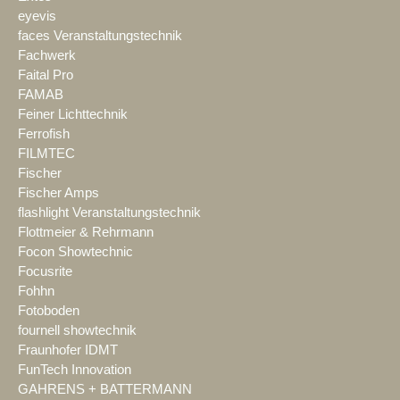
eyevis
faces Veranstaltungstechnik
Fachwerk
Faital Pro
FAMAB
Feiner Lichttechnik
Ferrofish
FILMTEC
Fischer
Fischer Amps
flashlight Veranstaltungstechnik
Flottmeier & Rehrmann
Focon Showtechnic
Focusrite
Fohhn
Fotoboden
fournell showtechnik
Fraunhofer IDMT
FunTech Innovation
GAHRENS + BATTERMANN