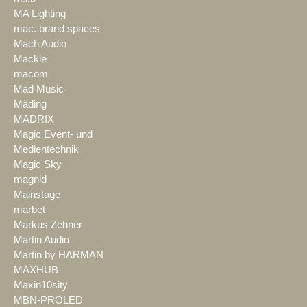
MA Lighting
mac. brand spaces
Mach Audio
Mackie
macom
Mad Music
Mäding
MADRIX
Magic Event- und
Medientechnik
Magic Sky
magnid
Mainstage
marbet
Markus Zehner
Martin Audio
Martin by HARMAN
MAXHUB
Maxin10sity
MBN-PROLED