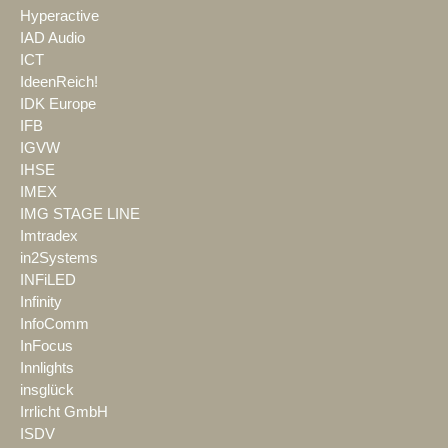
Hyperactive
IAD Audio
ICT
IdeenReich!
IDK Europe
IFB
IGVW
IHSE
IMEX
IMG STAGE LINE
Imtradex
in2Systems
INFiLED
Infinity
InfoComm
InFocus
Innlights
insglück
Irrlicht GmbH
ISDV