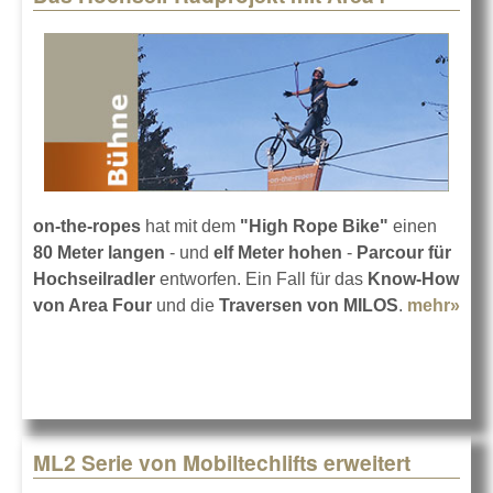
on-the-ropes
hat mit dem
"High Rope Bike"
einen
80 Meter langen
- und
elf Meter hohen
-
Parcour für
Hochseilradler
entworfen. Ein Fall für das
Know-How
von Area Four
und die
Traversen von MILOS
.
mehr»
abo
Hoc
Rad
mit
ML2 Serie von Mobiltechlifts erweitert