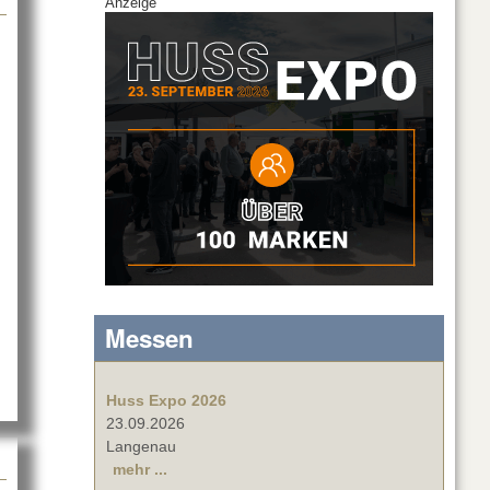
Anzeige
 EB-FH54 und EB-994F
Messen
Huss Expo 2026
23.09.2026
Langenau
mehr ...