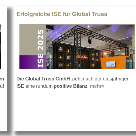
Erfolgreiche ISE für Global Truss
en
Die Global Truss GmbH
zieht nach der diesjährigen
uf
ISE
eine rundum
positive Bilanz
.
mehr»
about Erfolgr
about Erfolgreiche ISE 2025 für GLP