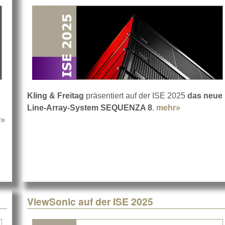
n
Kling & Freitag
präsentiert auf der ISE 2025
das neue
Line-Array-System SEQUENZA 8
.
mehr»
about Kling
r»
about d&b audiotechnik auf der ISE 2025
ViewSonic auf der ISE 2025