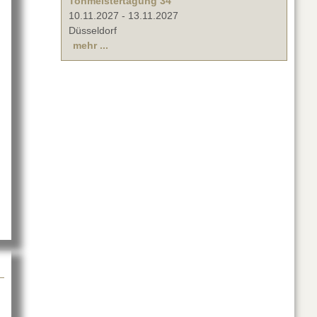
Tonmeistertagung 34
10.11.2027
-
13.11.2027
Düsseldorf
mehr ...
wSonic auf der ISE 2025