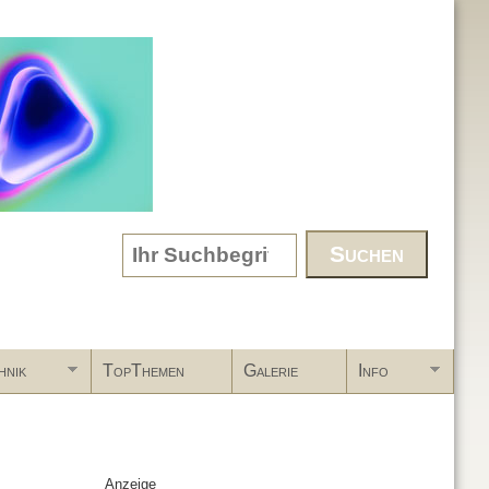
Search form
hnik
TopThemen
Galerie
Info
Anzeige