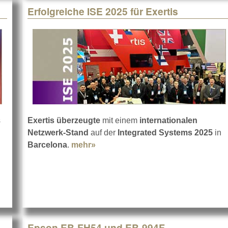
Erfolgreiche ISE 2025 für Exertis
s
Exertis
überzeugte
mit einem
internationalen
rt eine erfolgreiche ISE 2025
Netzwerk-Stand
auf der
Integrated Systems 2025
in
Barcelona
.
mehr»
about Erfolgreiche ISE 2025 für Ex
Epson EB-FH54 und EB-994F