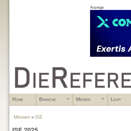
Anzeige
www.DieReferenz.de
Home
Branche
Messen
Licht
Messen
»
ISE
You are here
ISE 2025