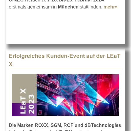
erstmals gemeinsam in
München
stattfinden.
mehr»
about
Geme
- LEa
South
CiNE
Erfolgreiches Kunden-Event auf der LEaT
X
Die Marken ROXX, SGM, RCF und dBTechnologies