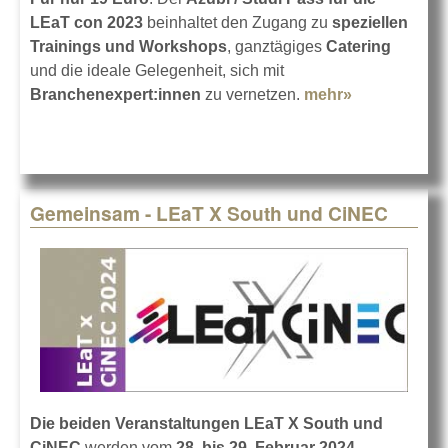
LEaT
con 2023
beinhaltet den Zugang zu
speziellen
Trainings und Workshops
, ganztägiges
Catering
und die ideale Gelegenheit, sich mit
Branchenexpert:innen
zu vernetzen.
mehr»
about LEaT
con: Azubi-
und Studi-
Programm
Gemeinsam - LEaT X South und CiNEC
Die beiden Veranstaltungen LEaT X South und
CiNEC
werden vom
28. bis 29. Februar 2024