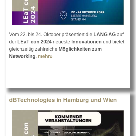
Vom 22. bis 24. Oktober präsentiert die
LANG AG
auf
der
LEaT con 2024
neueste
Innovationen
und bietet
gleichzeitig zahlreiche
Möglichkeiten zum
Networking
.
mehr»
about LANG AG auf der LEaT con
2024
dBTechnologies in Hamburg und Wien