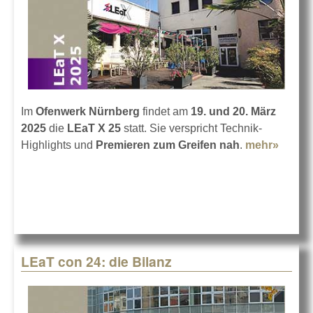
Im
Ofenwerk Nürnberg
findet am
19. und 20. März
2025
die
LEaT X 25
statt. Sie verspricht Technik-
Highlights und
Premieren
zum Greifen nah
.
mehr»
about
LEaT 
25 im
Ofenw
Nürnb
LEaT con 24: die Bilanz