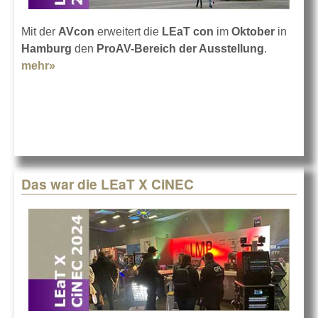
Mit der
AVcon
erweitert die
LEaT con
im
Oktober
in
Hamburg
den
ProAV-Bereich der Ausstellung
.
mehr»
about Zur LEaT con kommt 2024 die AVcon
Das war die LEaT X CiNEC