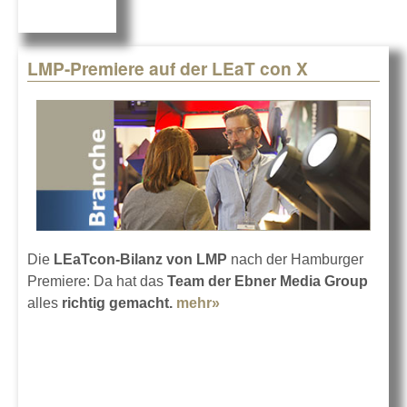
LMP-Premiere auf der LEaT con X
Die
LEaTcon-Bilanz von LMP
nach der Hamburger
Premiere: Da hat das
Team der Ebner Media Group
alles
richtig gemacht.
mehr»
about LMP-Premiere auf
der LEaT con X