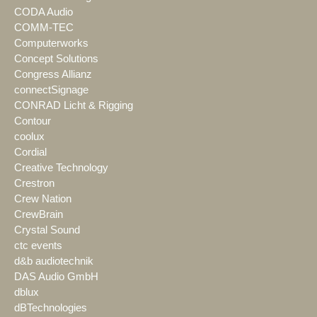
CODA Audio
COMM-TEC
Computerworks
Concept Solutions
Congress Allianz
connectSignage
CONRAD Licht & Rigging
Contour
coolux
Cordial
Creative Technology
Crestron
Crew Nation
CrewBrain
Crystal Sound
ctc events
d&b audiotechnik
DAS Audio GmbH
dblux
dBTechnologies