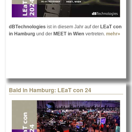
dBTechnologies
ist in diesem Jahr auf der
LEaT con
in Hamburg
und der
MEET in Wien
vertreten.
mehr»
abou
dBTe
in H
Wien
Bald in Hamburg: LEaT con 24