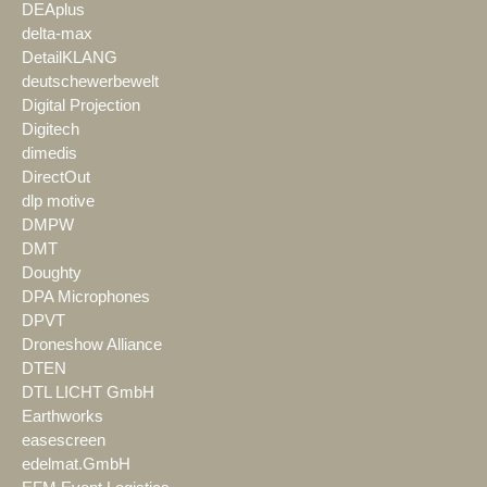
DEAplus
delta-max
DetailKLANG
deutschewerbewelt
Digital Projection
Digitech
dimedis
DirectOut
dlp motive
DMPW
DMT
Doughty
DPA Microphones
DPVT
Droneshow Alliance
DTEN
DTL LICHT GmbH
Earthworks
easescreen
edelmat.GmbH