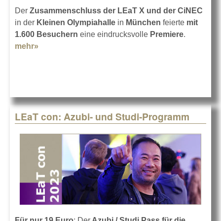
Der
Zusammenschluss der LEaT X und der CiNEC
in der
Kleinen Olympiahalle
in
München
feierte
mit
1.600 Besuchern
eine eindrucksvolle
Premiere
.
mehr»
about Das war die LEaT X CiNEC
LEaT con: Azubi- und Studi-Programm
Für nur 19 Euro
: Der
Azubi / Studi Pass für die