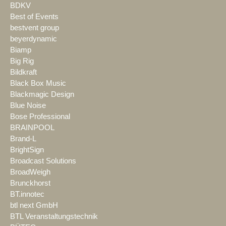
BDKV
Best of Events
bestvent group
beyerdynamic
Biamp
Big Rig
Bildkraft
Black Box Music
Blackmagic Design
Blue Noise
Bose Professional
BRAINPOOL
Brand-L
BrightSign
Broadcast Solutions
BroadWeigh
Brunckhorst
BT.innotec
btl next GmbH
BTL Veranstaltungstechnik