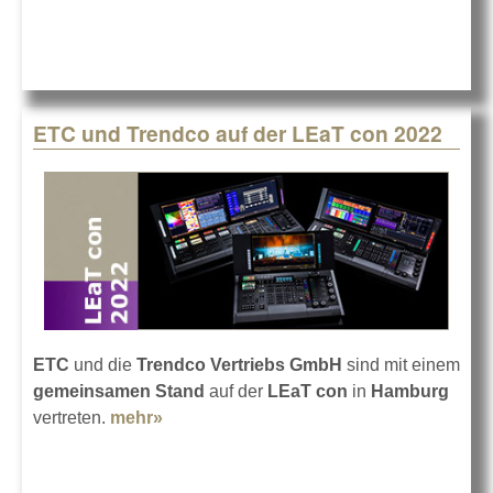
Bilanz
ETC und Trendco auf der LEaT con 2022
ETC
und die
Trendco Vertriebs GmbH
sind mit einem
gemeinsamen Stand
auf der
LEaT con
in
Hamburg
vertreten.
mehr»
about ETC und Trendco auf der LEaT
con 2022