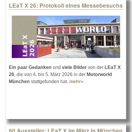
LEaT X 26: Protokoll eines Messebesuchs
Ein paar Gedanken
und
viele Bilder
von der
LEaT X
26
, die von 4. bis 5. März 2026 in der
Motorworld
München
stattgefunden hat.
mehr»
about LEaT X 26:
Protokoll eines
Messebesuchs
60 Aussteller: LEaT X im März in München