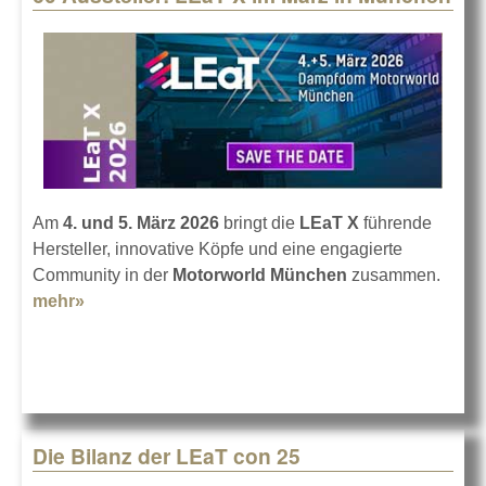
Am
4. und 5. März 2026
bringt die
LEaT X
führende
Hersteller, innovative Köpfe und eine engagierte
Community in der
Motorworld München
zusammen.
mehr»
about 60 Aussteller: LEaT X im März in München
Die Bilanz der LEaT con 25