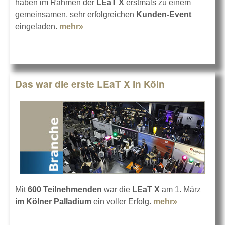
haben im Rahmen der
LEaT X
erstmals zu einem
gemeinsamen, sehr erfolgreichen
Kunden-Event
eingeladen.
mehr»
about Erfolgreiches Kunden-Event
auf der LEaT X
Das war die erste LEaT X in Köln
Mit
600 Teilnehmenden
war die
LEaT X
am 1. März
im Kölner Palladium
ein voller Erfolg.
mehr»
about Das
war die