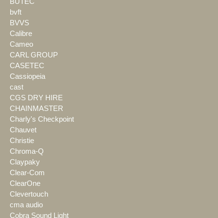
BÜTEC
bvft
BVVS
Calibre
Cameo
CARL GROUP
CASETEC
Cassiopeia
cast
CGS DRY HIRE
CHAINMASTER
Charly's Checkpoint
Chauvet
Christie
Chroma-Q
Claypaky
Clear-Com
ClearOne
Clevertouch
cma audio
Cobra Sound Light