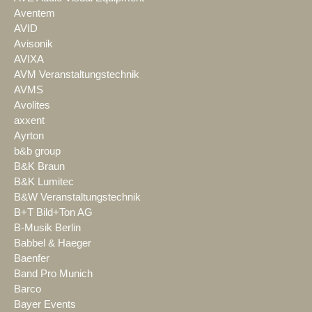
Aventem
AVID
Avisonik
AVIXA
AVM Veranstaltungstechnik
AVMS
Avolites
axxent
Ayrton
b&b group
B&K Braun
B&K Lumitec
B&W Veranstaltungstechnik
B+T Bild+Ton AG
B-Musik Berlin
Babbel & Haeger
Baenfer
Band Pro Munich
Barco
Bayer Events