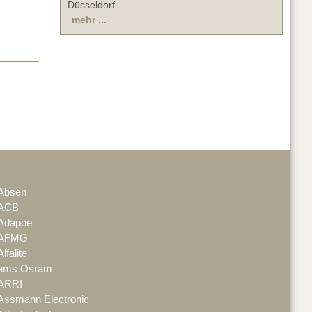
Düsseldorf
mehr ...
Absen
ACB
Adapoe
AFMG
Alfalite
ams Osram
ARRI
Assmann Electronic