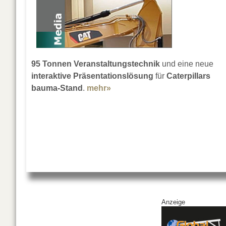
95 Tonnen Veranstaltungstechnik
und eine neue
interaktive Präsentationslösung
für
Caterpillars
bauma-Stand
.
mehr»
about LK-AG stemmt Caterpilla
Anzeige