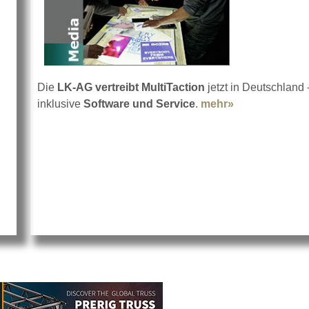
Die
LK-AG vertreibt MultiTaction
jetzt in Deutschland 
inklusive
Software und Service
.
mehr»
about MultiTa
r-Auftritt