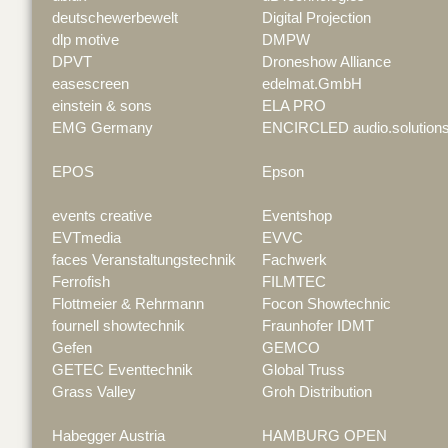
deutschewerbewelt
Digital Projection
dlp motive
DMPW
DPVT
Droneshow Alliance
easescreen
edelmat.GmbH
einstein & sons
ELA PRO
EMG Germany
ENCIRCLED audio.solution
EPOS
Epson
events creative
Eventshop
EVTmedia
EVVC
faces Veranstaltungstechnik
Fachwerk
Ferrofish
FILMTEC
Flottmeier & Rehrmann
Focon Showtechnic
fournell showtechnik
Fraunhofer IDMT
Gefen
GEMCO
GETEC Eventtechnik
Global Truss
Grass Valley
Groh Distribution
Habegger Austria
HAMBURG OPEN