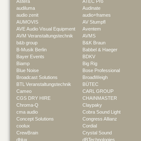
Astera
ATEC Pro
audiluma
Audinate
audio zenit
audio+frames
AUMOVIS
AV Stumpfl
AVE Audio Visual Equipment
Aventem
AVM Veranstaltungstechnik
AVMS
b&b group
B&K Braun
B-Musik Berlin
Babbel & Haeger
Bayer Events
BDKV
Biamp
Big Rig
Blue Noise
Bose Professional
Broadcast Solutions
BroadWeigh
BTL Veranstaltungstechnik
BÜTEC
Cameo
CARL GROUP
CGS DRY HIRE
CHAINMASTER
Chroma-Q
Claypaky
cma audio
Cobra Sound Light
Concept Solutions
Congress Allianz
coolux
Cordial
CrewBrain
Crystal Sound
dblux
dBTechnologies