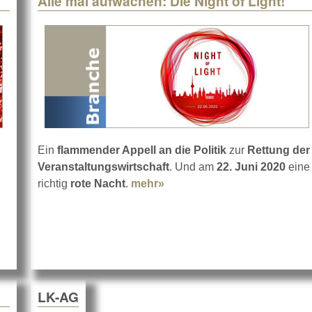
Alle mal aufwachen: Die Night of Light!
Ein
flammender Appell an die Politik
zur
Rettung der
Veranstaltungswirtschaft
. Und am
22. Juni 2020
eine
richtig
rote Nacht
.
mehr»
about Alle mal aufwachen: Di
s noch mal 136 Tage
LK-AG