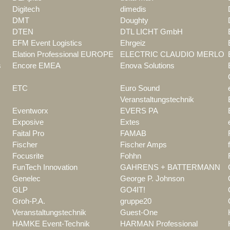
Digitech
dimedis
DMT
Doughty
DTEN
DTL LICHT GmbH
EFM Event Logistics
Ehrgeiz
Elation Professional EUROPE
ELECTRIC CLAUDIO MERLO
s
Encore EMEA
Enova Solutions
ETC
Euro Sound
Veranstaltungstechnik
Eventworx
EVERS PA
Exposive
Extes
Faital Pro
FAMAB
Fischer
Fischer Amps
Focusrite
Fohhn
FunTech Innovation
GAHRENS + BATTERMANN
Genelec
George P. Johnson
GLP
GO4IT!
Groh-P.A.
gruppe20
Veranstaltungstechnik
Guest-One
HAMKE Event-Technik
HARMAN Professional