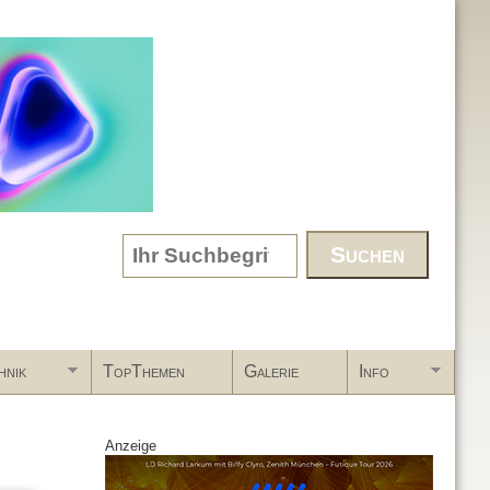
Search form
hnik
TopThemen
Galerie
Info
Anzeige