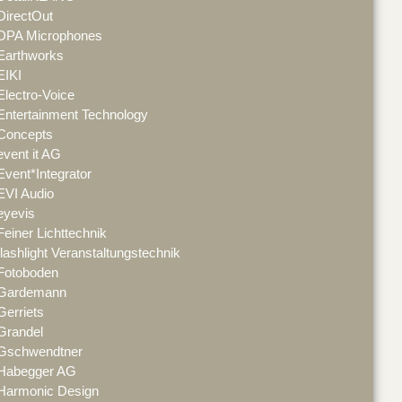
DirectOut
DPA Microphones
Earthworks
EIKI
Electro-Voice
Entertainment Technology
Concepts
event it AG
Event*Integrator
EVI Audio
eyevis
Feiner Lichttechnik
flashlight Veranstaltungstechnik
Fotoboden
Gardemann
Gerriets
Grandel
Gschwendtner
Habegger AG
Harmonic Design