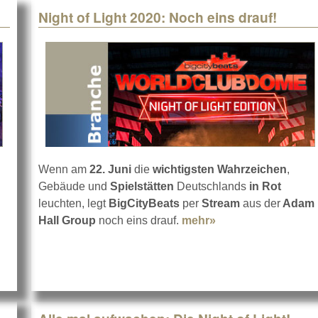
Night of Light 2020: Noch eins drauf!
Wenn am
22. Juni
die
wichtigsten Wahrzeichen
,
Gebäude und
Spielstätten
Deutschlands
in Rot
der Restart gefeiert
leuchten, legt
BigCityBeats
per
Stream
aus der
Adam
Hall Group
noch eins drauf.
mehr»
about Night of Lig