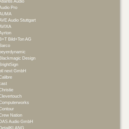
Atlantis Audio
Audio Pro
AUMA
AVE Audio Stuttgart
AVIXA
Ayrton
B+T Bild+Ton AG
Barco
beyerdynamic
Blackmagic Design
BrightSign
btl next GmbH
Calibre
cast
Christie
Clevertouch
Computerworks
Contour
Crew Nation
DAS Audio GmbH
DetailKLANG