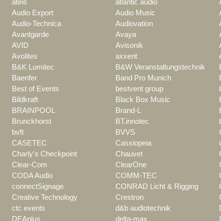
ateis
atlantic audio
Audio Export
Audio Music
Audio-Technica
Audiovation
Avantgarde
Avaya
AVID
Avisonik
Avolites
axxent
B&K Lumitec
B&W Veranstaltungstechnik
Baenfer
Band Pro Munich
Best of Events
bestvent group
Bildkraft
Black Box Music
BRAINPOOL
Brand-L
Brunckhorst
BT.innotec
bvft
BVVS
CASETEC
Cassiopeia
Charly's Checkpoint
Chauvet
Clear-Com
ClearOne
CODA Audio
COMM-TEC
connectSignage
CONRAD Licht & Rigging
Creative Technology
Crestron
ctc events
d&b audiotechnik
DEAplus
delta-max