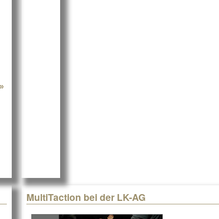
»
about DreeVR: Wohnungen in 3D
MultiTaction bei der LK-AG