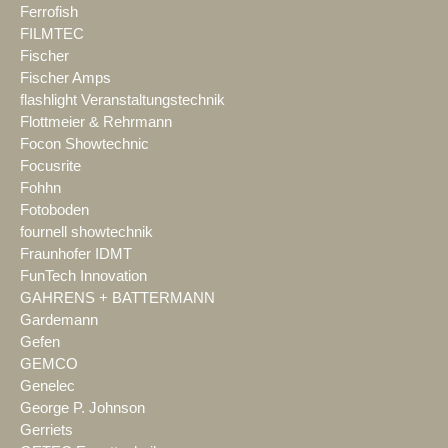
Ferrofish
FILMTEC
Fischer
Fischer Amps
flashlight Veranstaltungstechnik
Flottmeier & Rehrmann
Focon Showtechnic
Focusrite
Fohhn
Fotoboden
fournell showtechnik
Fraunhofer IDMT
FunTech Innovation
GAHRENS + BATTERMANN
Gardemann
Gefen
GEMCO
Genelec
George P. Johnson
Gerriets