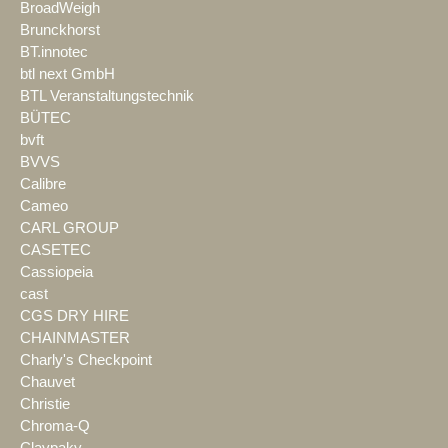
BroadWeigh
Brunckhorst
BT.innotec
btl next GmbH
BTL Veranstaltungstechnik
BÜTEC
bvft
BVVS
Calibre
Cameo
CARL GROUP
CASETEC
Cassiopeia
cast
CGS DRY HIRE
CHAINMASTER
Charly's Checkpoint
Chauvet
Christie
Chroma-Q
Claypaky