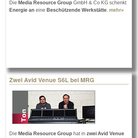
Die
Media Resource Group
GmbH & Co KG schenkt
Energie an
eine
Beschützende Werkstätte
.
mehr»
about
MRG m
EMER
Proje
Zwei Avid Venue S6L bei MRG
Die
Media Resource Group
hat in
zwei Avid Venue