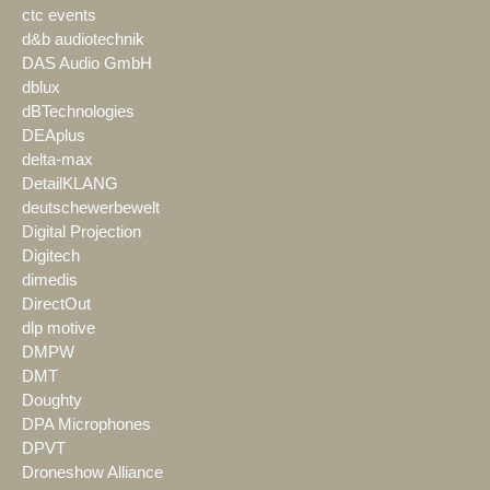
ctc events
d&b audiotechnik
DAS Audio GmbH
dblux
dBTechnologies
DEAplus
delta-max
DetailKLANG
deutschewerbewelt
Digital Projection
Digitech
dimedis
DirectOut
dlp motive
DMPW
DMT
Doughty
DPA Microphones
DPVT
Droneshow Alliance