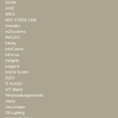
IGVW
IHSE
IMEX
IMG STAGE LINE
Imtradex
in2Systems
INFiLED
Infinity
InfoComm
InFocus
Innlights
insglück
Irrlicht GmbH
ISDV
IT AUDIO
IVT Ilbertz
Veranstaltungstechnik
Jabra
Jazzunique
JB-Lighting