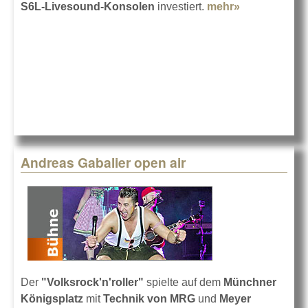
S6L-Livesound-Konsolen
investiert.
mehr»
about Zwei
Avid Venue
S6L bei MRG
Andreas Gabalier open air
Der
"Volksrock'n'roller"
spielte auf dem
Münchner
Königsplatz
mit
Technik von MRG
und
Meyer