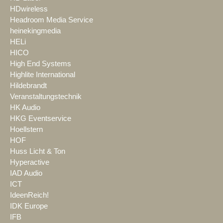
HDwireless
Headroom Media Service
heinekingmedia
HELi
HICO
High End Systems
Highlite International
Hildebrandt
Veranstaltungstechnik
HK Audio
HKG Eventservice
Hoellstern
HOF
Huss Licht & Ton
Hyperactive
IAD Audio
ICT
IdeenReich!
IDK Europe
IFB