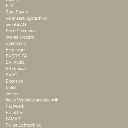
ETC
Euro Sound
Veranstaltungstechnik
event it AG
Event*Integrator
events creative
Eventshop
Eventworx
EVERS PA
EVI Audio
EVTmedia
EVVC
Exposive
Extes
eyevis
faces Veranstaltungstechnik
Fachwerk
Faital Pro
FAMAB
Feiner Lichttechnik