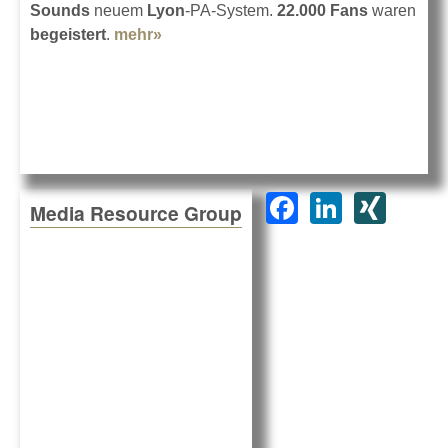
Sounds
neuem
Lyon
-PA-System.
22.000 Fans
waren
begeistert
.
mehr»
about Andreas Gabalier open air
F
Li
XI
Media Resource Group
a
n
N
c
k
G
e
e
b
dI
o
n
o
k