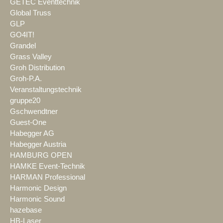
GETEC Eventtechnik
Global Truss
GLP
GO4IT!
Grandel
Grass Valley
Groh Distribution
Groh-P.A.
Veranstaltungstechnik
gruppe20
Gschwendtner
Guest-One
Habegger AG
Habegger Austria
HAMBURG OPEN
HAMKE Event-Technik
HARMAN Professional
Harmonic Design
Harmonic Sound
hazebase
HB-Laser