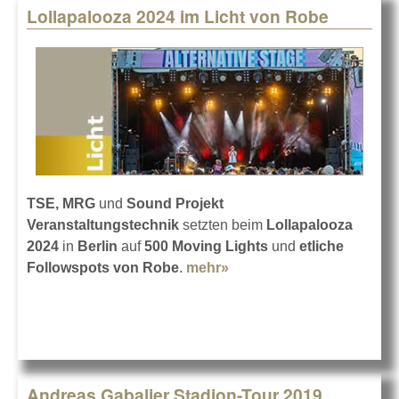
Lollapalooza 2024 im Licht von Robe
TSE, MRG
und
Sound Projekt
Veranstaltungstechnik
setzten beim
Lollapalooza
2024
in
Berlin
auf
500 Moving Lights
und
etliche
Followspots von Robe
.
mehr»
about Lollapalooza 2024
im Licht von Robe
Andreas Gabalier Stadion-Tour 2019