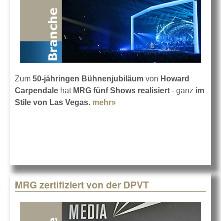
Zum
50-jähringen Bühnenjubiläum
von
Howard
Carpendale
hat
MRG fünf Shows realisiert
- ganz
im
Stile von Las Vegas
.
mehr»
about Carpendale holt
Vegas nach Berlin
MRG zertifiziert von der DPVT